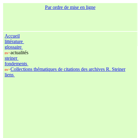
Par ordre de mise en ligne
Accueil
littérature
glossaire
actualités
nv>
steiner
fondements
Collections thématiques de citations des archives R. Steiner
nv>
liens