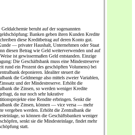
 Geldalchemie beruht auf der sogenannten
geldschöpfung: Banken geben ihren Kunden Kredite
chreiben diese Kreditbetrag auf deren Konto gut.
unde — privater Haushalt, Unternehmen oder Staat
n diesen Betrag wie Geld weiterverwenden und auf
 Weise ist gewissermaßen Geld entstanden. Einzige
gung: Die Geschäftsbank muss eine Mindestreserve
eit rund ein Prozent des geschöpften Volumens) bei
entralbank deponieren. Idealiter steuert die
albank die Geldmenge also mittels zweier Variablen,
inssatz und der Mindestreserve. Erhöht die
albank die Zinsen, so werden weniger Kredite
efragt, da nur noch sehr lukrative
titionsprojekte eine Rendite erbringen. Senkt die
albank die Zinsen, können — vice versa — mehr
te vergeben werden. Erhöht die Zentralbank die
steinlage, so können die Geschäftsbanken weniger
schöpfen, senkt sie die Mindesteinlage, findet mehr
chöpfung statt.