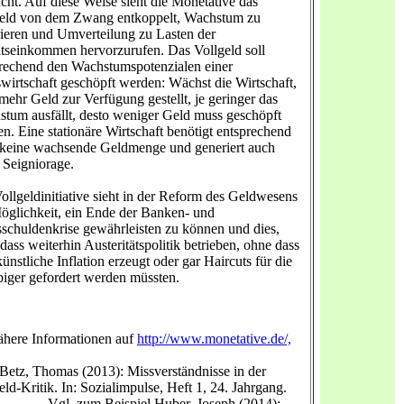
cht. Auf diese Weise sieht die Monetative das
geld von dem Zwang entkoppelt, Wachstum zu
ieren und Umverteilung zu Lasten der
tseinkommen hervorzurufen. Das Vollgeld soll
rechend den Wachstumspotenzialen einer
wirtschaft geschöpft werden: Wächst die Wirtschaft,
mehr Geld zur Verfügung gestellt, je geringer das
tum ausfällt, desto weniger Geld muss geschöpft
n. Eine stationäre Wirtschaft benötigt entsprechend
keine wachsende Geldmenge und generiert auch
 Seigniorage.
ollgeldinitiative sieht in der Reform des Geldwesens
öglichkeit, ein Ende der Banken- und
sschuldenkrise gewährleisten zu können und dies,
dass weiterhin Austeritätspolitik betrieben, ohne dass
künstliche Inflation erzeugt oder gar Haircuts für die
iger gefordert werden müssten.
here Informationen auf
http://www.monetative.de/,
Betz, Thomas (2013): Missverständnisse in der
eld-Kritik. In: Sozialimpulse, Heft 1, 24. Jahrgang.
l. zum Beispiel Huber, Joseph (2014):