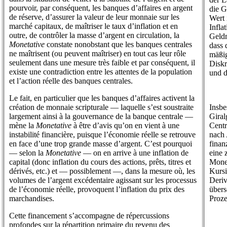
pourvoir, par conséquent, les banques d’affaires en argent
die G
de réserve, d’assurer la valeur de leur monnaie sur les
Wert 
marché capitaux, de maîtriser le taux d’inflation et en
Infla
outre, de contrôler la masse d’argent en circulation, la
Geldm
Monetative
constate nonobstant que les banques centrales
dass 
ne maîtrisent (ou peuvent maîtriser) en tout cas leur rôle
mäßig
seulement dans une mesure très faible et par conséquent, il
Disk
existe une contradiction entre les attentes de la population
und d
et l’action réelle des banques centrales.
Le fait, en particulier que les banques d’affaires activent la
création de monnaie scripturale — laquelle s’est soustraite
Insbe
largement ainsi à la gouvernance de la banque centrale —
Giral
mène la
Monetative
à être d’avis qu’on en vient à une
Centr
instabilité financière, puisque l’économie réelle se retrouve
nach 
en face d’une trop grande masse d’argent. C’est pourquoi
finan
— selon la
Monetative
— on en arrive à une inflation de
eine 
capital (donc inflation du cours des actions, prêts, titres et
Monet
dérivés, etc.) et — possiblement —, dans la mesure où, les
Kursi
volumes de l’argent excédentaire agissant sur les processus
Deriv
de l’économie réelle, provoquent l’inflation du prix des
übers
marchandises.
Proze
Cette financement s’accompagne de répercussions
profondes sur la répartition primaire du revenu des