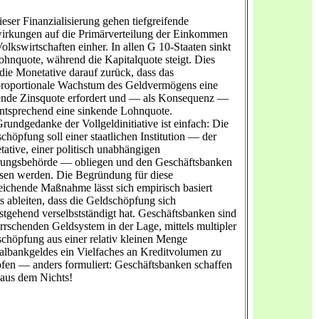
ieser Finanzialisierung gehen tiefgreifende
rkungen auf die Primärverteilung der Einkommen
olkswirtschaften einher. In allen G 10-Staaten sinkt
ohnquote, während die Kapitalquote steigt. Dies
 die Monetative darauf zurück, dass das
roportionale Wachstum des Geldvermögens eine
ende Zinsquote erfordert und — als Konsequenz —
tsprechend eine sinkende Lohnquote.
rundgedanke der Vollgeldinitiative ist einfach: Die
chöpfung soll einer staatlichen Institution — der
ative, einer politisch unabhängigen
ungsbehörde — obliegen und den Geschäftsbanken
ssen werden. Die Begründung für diese
eichende Maßnahme lässt sich empirisch basiert
s ableiten, dass die Geldschöpfung sich
stgehend verselbstständigt hat. Geschäftsbanken sind
rrschenden Geldsystem in der Lage, mittels multipler
chöpfung aus einer relativ kleinen Menge
albankgeldes ein Vielfaches an Kreditvolumen zu
fen — anders formuliert: Geschäftsbanken schaffen
aus dem Nichts!