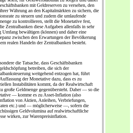
eschäftsbanken mit Geldreserven zu versehen, den
ihrer Währung an den Kapitalmärkten zu sichern, die
tionsrate zu steuern und zudem die umlaufende
enge zu kontrollieren, stellt die Monetative fest,
die Zentralbanken diese Aufgaben allenfalls in sehr
 Umfang bewältigen (können) und daher eine
repanz zwischen den Erwartungen der Bevölkerung
em realen Handeln der Zentralbanken besteht.
sondere die Tatsache, dass Geschäftsbanken
geldschöpfung betreiben, die sich der
albanksteuerung weitgehend entzogen hat, führt
Auffassung der Monetative dazu, dass es zu
ziellen Instabilitäten kommt, da der Realwirtschaft
zu große Geldmenge gegenübersteht. Daher — so die
ative — komme es zu Asset-Inflation (also
nflation von Aktien, Anleihen, Verbriefungen,
aten etc.) und — möglicherweise —, sofern die
chüssigen Geldvolumina auf realwirtschaftliche
sse wirken, zur Warenpreisinflation.