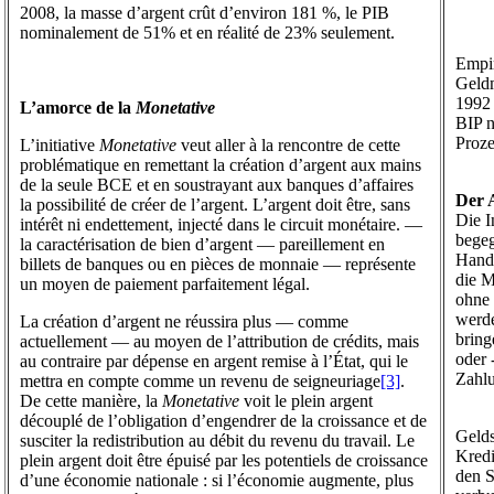
2008, la masse d’argent crût d’environ 181 %, le PIB
nominalement de 51% et en réalité de 23% seulement.
Empir
Geldm
1992
L’amorce de la
Monetative
BIP n
Proze
L’initiative
Monetative
veut aller à la rencontre de cette
problématique en remettant la création d’argent aux mains
de la seule BCE et en soustrayant aux banques d’affaires
Der 
la possibilité de créer de l’argent. L’argent doit être, sans
Die I
intérêt ni endettement, injecté dans le circuit monétaire. —
begeg
la caractérisation de bien d’argent — pareillement en
Hand 
billets de banques ou en pièces de monnaie — représente
die M
un moyen de paiement parfaitement légal.
ohne 
werde
La création d’argent ne réussira plus — comme
bring
actuellement — au moyen de l’attribution de crédits, mais
oder 
au contraire par dépense en argent remise à l’État, qui le
Zahlu
mettra en compte comme un revenu de seigneuriage
[3]
.
De cette manière, la
Monetative
voit le plein argent
découplé de l’obligation d’engendrer de la croissance et de
Gelds
susciter la redistribution au débit du revenu du travail. Le
Kredi
plein argent doit être épuisé par les potentiels de croissance
den S
d’une économie nationale : si l’économie augmente, plus