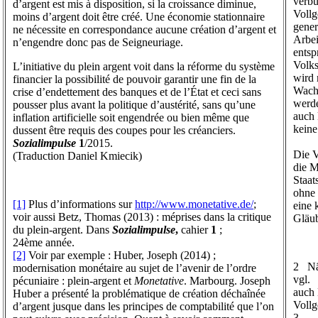
verbu
d’argent est mis à disposition, si la croissance diminue,
Voll
moins d’argent doit être créé. Une économie stationnaire
gener
ne nécessite en correspondance aucune création d’argent et
Arbei
n’engendre donc pas de Seigneuriage.
entsp
Volks
L’initiative du plein argent voit dans la réforme du système
wird 
financier la possibilité de pouvoir garantir une fin de la
Wachs
crise d’endettement des banques et de l’État et ceci sans
werde
pousser plus avant la politique d’austérité, sans qu’une
auch 
inflation artificielle soit engendrée ou bien même que
keine
dussent être requis des coupes pour les créanciers.
Sozialimpulse
1
/2015.
Die V
(Traduction Daniel Kmiecik)
die M
Staat
ohne 
[1]
Plus d’informations sur
http://www.monetative.de/
;
eine 
voir aussi Betz, Thomas (2013) : méprises dans la critique
Gläub
du plein-argent. Dans
Sozialimpulse
,
cahier
1
;
24ème année.
[2]
Voir par exemple : Huber, Joseph (2014) ;
2 Nä
modernisation monétaire au sujet de l’avenir de l’ordre
vgl.
pécuniaire : plein-argent et
Monetative
. Marbourg. Joseph
auch 
Huber a présenté la problématique de création déchaînée
Vollg
d’argent jusque dans les principes de comptabilité que l’on
3 Vg