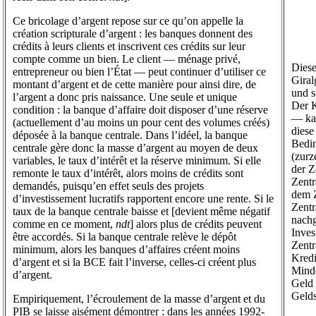
Ce bricolage d’argent repose sur ce qu’on appelle la
création scripturale d’argent : les banques donnent des
crédits à leurs clients et inscrivent ces crédits sur leur
compte comme un bien. Le client — ménage privé,
Diese
entrepreneur ou bien l’État — peut continuer d’utiliser ce
Giral
montant d’argent et de cette manière pour ainsi dire, de
und s
l’argent a donc pris naissance. Une seule et unique
Der K
condition : la banque d’affaire doit disposer d’une réserve
— kan
(actuellement d’au moins un pour cent des volumes créés)
diese
déposée à la banque centrale. Dans l’idéel, la banque
Bedin
centrale gère donc la masse d’argent au moyen de deux
(zurz
variables, le taux d’intérêt et la réserve minimum. Si elle
der Z
remonte le taux d’intérêt, alors moins de crédits sont
Zentr
demandés, puisqu’en effet seuls des projets
dem Z
d’investissement lucratifs rapportent encore une rente. Si le
Zentr
taux de la banque centrale baisse et [devient même négatif
nachg
comme en ce moment,
ndt
] alors plus de crédits peuvent
Inves
être accordés. Si la banque centrale relève le dépôt
Zentr
minimum, alors les banques d’affaires créent moins
Kredi
d’argent et si la BCE fait l’inverse, celles-ci créent plus
Minde
d’argent.
Geld 
Gelds
Empiriquement, l’écroulement de la masse d’argent et du
PIB se laisse aisément démontrer : dans les années 1992-