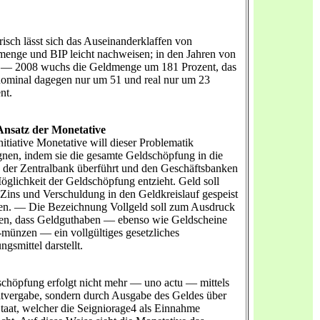
isch lässt sich das Auseinanderklaffen von
enge und BIP leicht nachweisen; in den Jahren von
 — 2008 wuchs die Geldmenge um 181 Prozent, das
ominal dagegen nur um 51 und real nur um 23
nt.
Ansatz der Monetative
nitiative Monetative will dieser Problematik
nen, indem sie die gesamte Geldschöpfung in die
der Zentralbank überführt und den Geschäftsbanken
öglichkeit der Geldschöpfung entzieht. Geld soll
Zins und Verschuldung in den Geldkreislauf gespeist
n. — Die Bezeichnung Vollgeld soll zum Ausdruck
en, dass Geldguthaben — ebenso wie Geldscheine
-münzen — ein vollgültiges gesetzliches
ngsmittel darstellt.
chöpfung erfolgt nicht mehr — uno actu — mittels
tvergabe, sondern durch Ausgabe des Geldes über
taat, welcher die Seigniorage4 als Einnahme