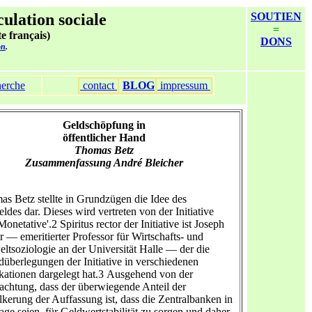
culation sociale
SOUTIEN
=
te français)
DONS
on
.
erche
contact
BLOG
impressum
Geldschöpfung in
öffentlicher Hand
Thomas Betz
Zusammenfassung André Bleicher
as Betz stellte in Grundzügen die Idee des
eldes dar. Dieses wird vertreten von der Initiative
Monetative'.2 Spiritus rector der Initiative ist Joseph
 — emeritierter Professor für Wirtschafts- und
tsoziologie an der Universität Halle — der die
überlegungen der Initiative in verschiedenen
kationen dargelegt hat.3 Ausgehend von der
chtung, dass der überwiegende Anteil der
kerung der Auffassung ist, dass die Zentralbanken in
age seien, für Geldwertstabilität zu sorgen und daher