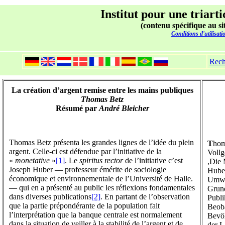
Institut pour une triarti
(contenu spécifique au si
Conditions d'utilisati
Rech
La création d’argent remise entre les mains publiques
Thomas Betz
Résumé par
André Bleicher
Thomas Betz présenta les grandes lignes de l’idée du plein
T
hom
argent. Celle-ci est défendue par l’initiative de la
Vollg
«
monetative
»
[1]
. Le
spiritus rector
de l’initiative c’est
,Die 
Joseph Huber — professeur émérite de sociologie
Huber
économique et environnementale de l’Université de Halle.
Umwel
— qui en a présenté au public les réflexions fondamentales
Grund
dans diverses publications
[2]
. En partant de l’observation
Publi
que la partie prépondérante de la population fait
Beoba
l’interprétation que la banque centrale est normalement
Bevöl
dans la situation de veiller à la stabilité de l’argent et de
der L