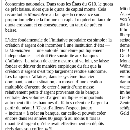
économies nationales. Dans tous les États du G10, le quota
Mit d
de prêt baisse, alors que le quota de capital monte. Cela
Auswi
reconduit la
Monetative
au fait que la croissance sur-
von V
proportionnelle de la fortune en capital requiert un taux de
die L
quota croissant et en conséquence, un taux de prêt en
führt
baisse.
überp
L’idée fondamentale de l’initiative populaire est simple : la
steig
création d’argent doit incomber à une institution d’état —
demen
la
Monetative
— une autorité monétaire politiquement
Der G
indépendante — et doit être soustraite aux banques
Gelds
d’affaires. La raison de cette mesure qui va loin, se laisse
Monet
fonder et dériver de manière empirique du fait que la
Währ
création d’argent s’est trop largement rendue autonome.
entri
Les banques d’affaires, dans le système financier
weitr
dominant, sont en situation, au moyen d’une création
darau
multipliée d’argent, de créer à partir d’une masse
weite
relativement petite d’argent provenant de la banque
im he
centrale, des volumes d’argent multiples et importants —
Gelds
autrement dit : les banques d’affaires créent de l’argent à
Zentr
partir du néant ! [C’est d’ailleurs l’aspect juteux
schöp
« incitant » à créer
sa
banque, car celle-ci pouvait créer,
Geld 
encore dans les années 80 jusqu’à au moins 8 fois la
quantité d’argent qu’elle avait effectivement en dépôts
réels dans son coffre.
ndt
].