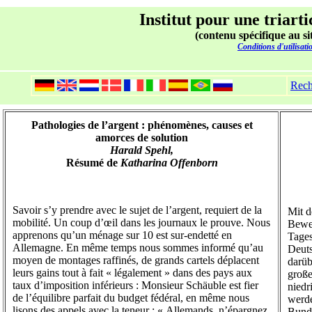
Institut pour une triarti
(contenu spécifique au si
Conditions d'utilisati
Rech
Pathologies de l’argent : phénomènes, causes et
amorces de solution
Harald Spehl,
Résumé de
Katharina Offenborn
Savoir s’y prendre avec le sujet de l’argent, requiert de la
Mit 
mobilité. Un coup d’œil dans les journaux le prouve. Nous
Beweg
apprenons qu’un ménage sur 10 est sur-endetté en
Tages
Allemagne. En même temps nous sommes informé qu’au
Deuts
moyen de montages raffinés, de grands cartels déplacent
darüb
leurs gains tout à fait « légalement » dans des pays aux
große
taux d’imposition inférieurs : Monsieur Schäuble est fier
niedr
de l’équilibre parfait du budget fédéral, en même nous
werde
lisons des appels avec la teneur : « Allemands, n’épargnez
Bunde