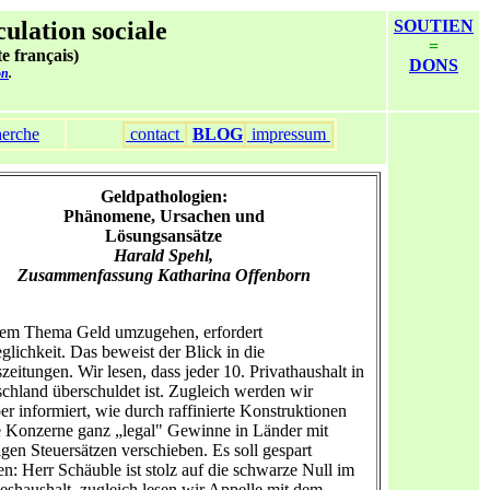
culation sociale
SOUTIEN
=
te français)
DONS
on
.
erche
contact
BLOG
impressum
Geldpathologien:
Phänomene, Ursachen und
Lösungsansätze
Harald Spehl,
Zusammenfassung Katharina Offenborn
dem Thema Geld umzugehen, erfordert
lichkeit. Das beweist der Blick in die
zeitungen. Wir lesen, dass jeder 10. Privathaushalt in
chland überschuldet ist. Zugleich werden wir
er informiert, wie durch raffinierte Konstruktionen
 Konzerne ganz „legal" Gewinne in Länder mit
igen Steuersätzen verschieben. Es soll gespart
n: Herr Schäuble ist stolz auf die schwarze Null im
shaushalt, zugleich lesen wir Appelle mit dem