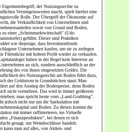
 Eigentumsbegriff, der Nutzungsrechte zu
uflichen Vermögenswerten macht, spielt hierbei eine
ngnisvolle Rolle. Der Übergriff der Ökonomie auf
echt, die Verkäuflichkeit von Unternehmen und
rnehmensanteilen sowie von Grund und Boden,
 zu einer „Scheinmarktwirtschaft" (Udo
annstorfer) geführt. Dieser sind Praktiken
uldet wie diejenige, dass Investmentfonds
chlagene Unternehmen kaufen, um sie zu zerlegen
ie Filetstücke mit hohem Profit wieder zu verkaufen.
apitalanleger haben in der Regel kein Interesse an
nternehmen an sich, sondern ausschließlich an der
hrung des von ihnen eingesetzten Geldes. Die
uflichkeit des Nutzungsrechts am Boden führt dazu,
sich der Geldstrom in Grundstücken staut: Man
liert auf den Anstieg der Bodenpreise, denn Boden
 sich nicht vermehren. Das wird in immer größerem
betrieben; man spricht heute vom „Land-Grabbing".
ht jedoch nicht nur um die Spekulation mit
nehmenskapital und Boden. Zu diesen kommt die
lation mit immer raffinierteren, ins Virtuelle
den „Finanzprodukten", bei denen es sich
nfacht gesagt, um Wettabschlüsse handelt.
n kann man auf alles, von Aktien- und