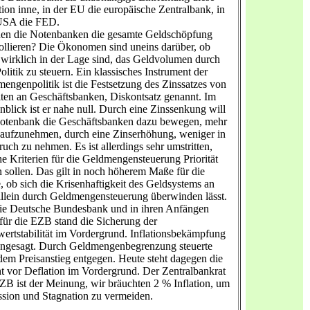
ion inne, in der EU die europäische Zentralbank, in
USA die FED.
en die Notenbanken die gesamte Geldschöpfung
ollieren? Die Ökonomen sind uneins darüber, ob
 wirklich in der Lage sind, das Geldvolumen durch
Politik zu steuern. Ein klassisches Instrument der
engenpolitik ist die Festsetzung des Zinssatzes von
ten an Geschäftsbanken, Diskontsatz genannt. Im
blick ist er nahe null. Durch eine Zinssenkung will
otenbank die Geschäftsbanken dazu bewegen, mehr
aufzunehmen, durch eine Zinserhöhung, weniger in
uch zu nehmen. Es ist allerdings sehr umstritten,
e Kriterien für die Geldmengensteuerung Priorität
 sollen. Das gilt in noch höherem Maße für die
, ob sich die Krisenhaftigkeit des Geldsystems an
allein durch Geldmengensteuerung überwinden lässt.
ie Deutsche Bundesbank und in ihren Anfängen
für die EZB stand die Sicherung der
ertstabilität im Vordergrund. Inflationsbekämpfung
ngesagt. Durch Geldmengenbegrenzung steuerte
em Preisanstieg entgegen. Heute steht dagegen die
t vor Deflation im Vordergrund. Der Zentralbankrat
ZB ist der Meinung, wir bräuchten 2 % Inflation, um
sion und Stagnation zu vermeiden.