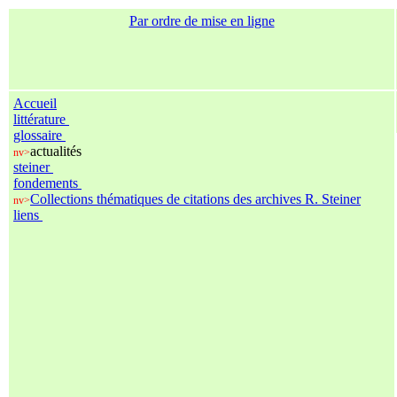
Par ordre de mise en ligne
Accueil
littérature
glossaire
actualités
nv>
steiner
fondements
Collections thématiques de citations des archives R. Steiner
nv>
liens