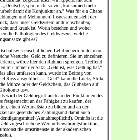
: „Deutsche, spart nicht so viel, konsumiert mehr
urbelt damit die Konjunktur an." Was für ein Chaos
ldungen und Meinungen! Insgesamt entsteht der
uck, dass unser Geldsystem undurchschaubar,
echt und krank ist. Worin bestehen und woher
en die Pathologien des Geldwesens, welche
ngsansätze gibt es?
rtschaftswissenschaftlichen Lehrbüchern findet man
eiche Versuche, Geld zu definieren. Sie im einzelnen
ferieren, würde hier den Rahmen sprengen. Treffend
ien mir immer der Satz: „Geld ist, was Geltung hat."
as alles umfassen kann, wurde im Beitrag von
el Ross ausgeführt — „Geld" kann die Lucky Strike
 die Münze oder der Geldschein, das Guthaben auf
Girokonto usw.
ls wird der Geldbegriff auch an den Funktionen des
s festgemacht: an der Fähigkeit zu kaufen, der
ion, einen Wertmaßstab zu bilden und an der
gkeit als gesetzliches Zahlungsund damit auch
dentilgungsmittel (Annahmepflicht!). Ominös ist die
Geld zugeschriebene Wertaufbewahrungsfunktion,
 umsonst die umstrittenste in der akademischen
ssion.