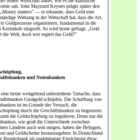
der realen Wirtschaft bildet, wie es die klassische
mie sah. John Maynard Keynes prägte später den
 „Money matters" — er erkannte, dass Geld eine
ständige Wirkung in der Wirtschaft hat, dass die Art,
ir Geldprozesse organisieren, fundamental in die
n Kreisläufe eingreift. So wird heute gefragt: „Geld
rt die Welt, doch wer regiert das Geld?"
schöpfung,
häftsbanken und Notenbanken
t eine heute weitgehend unbestrittene Tatsache, dass
äftsbanken Giralgeld schöpfen. Die Schaffung von
banken ist im Grunde der Versuch, die
chöpfung durch die Geschäftsbanken zu begrenzen
amit die Geldschöpfung zu regulieren. Denn nur die
banken, wie groß die Unterschiede zwischen
lnen Ländern auch sein mögen, haben die Befugnis,
n und Geldscheine herauszugeben: In Deutschland
ie Bundesbank als unabhängige Einrichtung diese