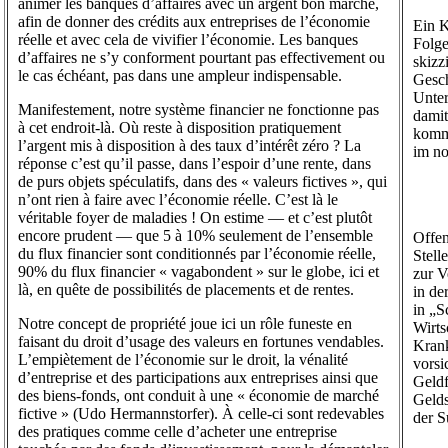
animer les banques d’affaires avec un argent bon marché,
afin de donner des crédits aux entreprises de l’économie
Ein K
réelle et avec cela de vivifier l’économie. Les banques
Folge
d’affaires ne s’y conforment pourtant pas effectivement ou
skizz
le cas échéant, pas dans une ampleur indispensable.
Gesch
Unter
Manifestement, notre système financier ne fonctionne pas
damit
à cet endroit-là. Où reste à disposition pratiquement
komme
l’argent mis à disposition à des taux d’intérêt zéro ? La
im n
réponse c’est qu’il passe, dans l’espoir d’une rente, dans
de purs objets spéculatifs, dans des « valeurs fictives », qui
n’ont rien à faire avec l’économie réelle. C’est là le
véritable foyer de maladies ! On estime — et c’est plutôt
encore prudent — que 5 à 10% seulement de l’ensemble
Offen
du flux financier sont conditionnés par l’économie réelle,
Stell
90% du flux financier « vagabondent » sur le globe, ici et
zur V
là, en quête de possibilités de placements et de rentes.
in de
in „S
Notre concept de propriété joue ici un rôle funeste en
Wirts
faisant du droit d’usage des valeurs en fortunes vendables.
Krank
L’empiètement de l’économie sur le droit, la vénalité
vorsi
d’entreprise et des participations aux entreprises ainsi que
Geldf
des biens-fonds, ont conduit à une « économie de marché
Gelds
fictive » (Udo Hermannstorfer). À celle-ci sont redevables
der S
des pratiques comme celle d’acheter une entreprise