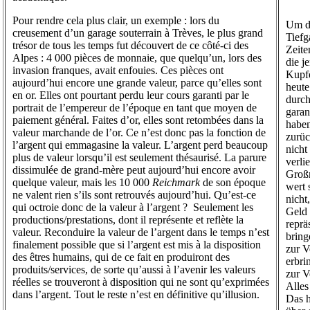
Pour rendre cela plus clair, un exemple : lors du
Um da
creusement d’un garage souterrain à Trèves, le plus grand
Tiefg
trésor de tous les temps fut découvert de ce côté-ci des
Zeite
Alpes : 4 000 pièces de monnaie, que quelqu’un, lors des
die j
invasion franques, avait enfouies. Ces pièces ont
Kupfe
aujourd’hui encore une grande valeur, parce qu’elles sont
heute
en or. Elles ont pourtant perdu leur cours garanti par le
durch
portrait de l’empereur de l’époque en tant que moyen de
garan
paiement général. Faites d’or, elles sont retombées dans la
haben
valeur marchande de l’or. Ce n’est donc pas la fonction de
zurüc
l’argent qui emmagasine la valeur. L’argent perd beaucoup
nicht
plus de valeur lorsqu’il est seulement thésaurisé. La parure
verli
dissimulée de grand-mère peut aujourd’hui encore avoir
Großm
quelque valeur, mais les 10 000
Reichmark
de son époque
wert 
ne valent rien s’ils sont retrouvés aujourd’hui. Qu’est-ce
nicht
qui octroie donc de la valeur à l’argent ? Seulement les
Geld 
productions/prestations, dont il représente et reflète la
reprä
valeur. Reconduire la valeur de l’argent dans le temps n’est
bring
finalement possible que si l’argent est mis à la disposition
zur V
des êtres humains, qui de ce fait en produiront des
erbri
produits/services, de sorte qu’aussi à l’avenir les valeurs
zur V
réelles se trouveront à disposition qui ne sont qu’exprimées
Alles 
dans l’argent. Tout le reste n’est en définitive qu’illusion.
Das h