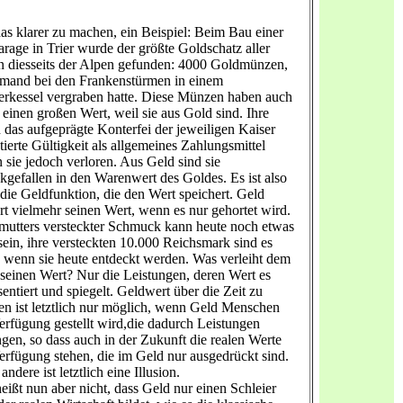
s klarer zu machen, ein Beispiel: Beim Bau einer
arage in Trier wurde der größte Goldschatz aller
n diesseits der Alpen gefunden: 4000 Goldmünzen,
emand bei den Frankenstürmen in einem
rkessel vergraben hatte. Diese Münzen haben auch
 einen großen Wert, weil sie aus Gold sind. Ihre
 das aufgeprägte Konterfei der jeweiligen Kaiser
tierte Gültigkeit als allgemeines Zahlungsmittel
 sie jedoch verloren. Aus Geld sind sie
kgefallen in den Warenwert des Goldes. Es ist also
 die Geldfunktion, die den Wert speichert. Geld
ert vielmehr seinen Wert, wenn es nur gehortet wird.
utters versteckter Schmuck kann heute noch etwas
sein, ihre versteckten 10.000 Reichsmark sind es
, wenn sie heute entdeckt werden. Was verleiht dem
seinen Wert? Nur die Leistungen, deren Wert es
sentiert und spiegelt. Geldwert über die Zeit zu
en ist letztlich nur möglich, wenn Geld Menschen
erfügung gestellt wird,die dadurch Leistungen
ngen, so dass auch in der Zukunft die realen Werte
erfügung stehen, die im Geld nur ausgedrückt sind.
andere ist letztlich eine Illusion.
eißt nun aber nicht, dass Geld nur einen Schleier