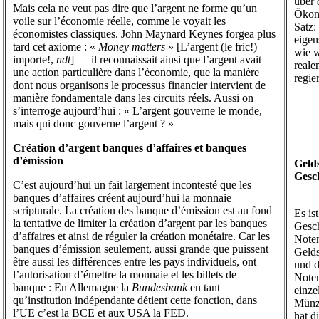
über 
Mais cela ne veut pas dire que l’argent ne forme qu’un
Ökono
voile sur l’économie réelle, comme le voyait les
Satz:
économistes classiques. John Maynard Keynes forgea plus
eigen
tard cet axiome : «
Money matters
» [L’argent (le fric!)
wie w
importe!,
ndt
] — il reconnaissait ainsi que l’argent avait
reale
une action particulière dans l’économie, que la manière
regie
dont nous organisons le processus financier intervient de
manière fondamentale dans les circuits réels. Aussi on
s’interroge aujourd’hui : « L’argent gouverne le monde,
mais qui donc gouverne l’argent ? »
Création d’argent banques d’affaires et banques
d’émission
Geld
Gesc
C’est aujourd’hui un fait largement incontesté que les
banques d’affaires créent aujourd’hui la monnaie
scripturale. La création des banque d’émission est au fond
Es is
la tentative de limiter la création d’argent par les banques
Gesch
d’affaires et ainsi de réguler la création monétaire. Car les
Noten
banques d’émission seulement, aussi grande que puissent
Gelds
être aussi les différences entre les pays individuels, ont
und d
l’autorisation d’émettre la monnaie et les billets de
Noten
banque : En Allemagne la
Bundesbank
en tant
einze
qu’institution indépendante détient cette fonction, dans
Münze
l’UE c’est la BCE et aux USA la FED.
hat d