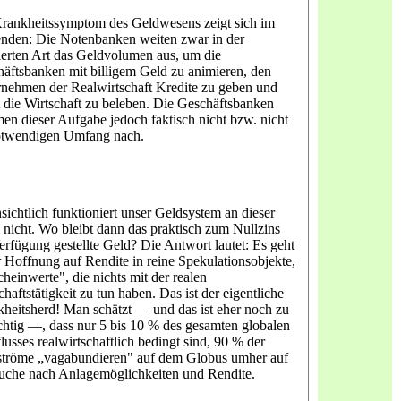
rankheitssymptom des Geldwesens zeigt sich im
nden: Die Notenbanken weiten zwar in der
ierten Art das Geldvolumen aus, um die
äftsbanken mit billigem Geld zu animieren, den
nehmen der Realwirtschaft Kredite zu geben und
 die Wirtschaft zu beleben. Die Geschäftsbanken
n dieser Aufgabe jedoch faktisch nicht bzw. nicht
otwendigen Umfang nach.
sichtlich funktioniert unser Geldsystem an dieser
e nicht. Wo bleibt dann das praktisch zum Nullzins
erfügung gestellte Geld? Die Antwort lautet: Es geht
r Hoffnung auf Rendite in reine Spekulationsobjekte,
cheinwerte", die nichts mit der realen
chaftstätigkeit zu tun haben. Das ist der eigentliche
heitsherd! Man schätzt — und das ist eher noch zu
chtig —, dass nur 5 bis 10 % des gesamten globalen
lusses realwirtschaftlich bedingt sind, 90 % der
tröme „vagabundieren" auf dem Globus umher auf
uche nach Anlagemöglichkeiten und Rendite.