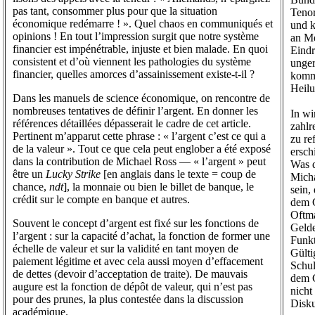
pas tant, consommer plus pour que la situation
Tenor
économique redémarre ! ». Quel chaos en communiqués et
und k
opinions ! En tout l’impression surgit que notre système
an Me
financier est impénétrable, injuste et bien malade. En quoi
Eindr
consistent et d’où viennent les pathologies du système
unger
financier, quelles amorces d’assainissement existe-t-il ?
komm
Heilu
Dans les manuels de science économique, on rencontre de
nombreuses tentatives de définir l’argent. En donner les
In wi
références détaillées dépasserait le cadre de cet article.
zahlr
Pertinent m’apparut cette phrase : « l’argent c’est ce qui a
zu re
de la valeur ». Tout ce que cela peut englober a été exposé
ersch
dans la contribution de Michael Ross — « l’argent » peut
Was d
être un
Lucky Strike
[en anglais dans le texte = coup de
Micha
chance,
ndt
], la monnaie ou bien le billet de banque, le
sein,
crédit sur le compte en banque et autres.
dem 
Oftma
Souvent le concept d’argent est fixé sur les fonctions de
Gelde
l’argent : sur la capacité d’achat, la fonction de former une
Funkt
échelle de valeur et sur la validité en tant moyen de
Gülti
paiement légitime et avec cela aussi moyen d’effacement
Schul
de dettes (devoir d’acceptation de traite). De mauvais
dem 
augure est la fonction de dépôt de valeur, qui n’est pas
nicht
pour des prunes, la plus contestée dans la discussion
Disku
académique.