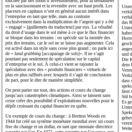
touchée par des fonds d’investissement, pour la démanteler
en la saucissonnant et la revendre avec un haut profit. Les
Unser
placeurs en capitaux n’ont en général aucun intérêt dans
verkä
l’entreprise en tant que telle, mais au contraire
verhä
exclusivement dans la multiplication de l’argent qui y a été
das R
« engagé » [guillemets du traducteur] par eux. La vénalité
Unte
du droit d’usage dans le sol mène à ce que le flux financier
haben
se bloque dans les terrains : on spécule sur la montée des
Herrm
prix des terrains, car le sol ne se laisse pas augmenter. Cela
gesch
est activé dans un style sans cesse plus grand ; on parle ici
anges
de «
land grabbing
[accaparage de sols]». Il ne s’agit
und d
pourtant pas seulement de spéculation sur le capital
Die K
d’entreprise et le sol. À celui-ci vient se rajouter la
dem U
spéculation avec des « produits financiers » virtuels de
Verme
plus en plus raffinés avec lesquels il s’agit de conclusions
Verkä
de pari, pour le dire de manière simplifiée.
dass 
speku
On peut parier sur tout, des actions et cours du change
lässt
jusqu’aux catastrophes climatiques. Ainsi se laissent sans
Stil 
cesse créer des possibilité d’exploitations nouvelles pour le
Es ge
dépôt croissant du capital financier en quête.
Unter
Speku
Un exemple de cours du change : à Bretton Woods en
gehen
1944 fut créé un système monétaire mondial avec un cours
verei
fixe du change et un dollar, en tant que monnaie directrice
Wette
garantie par l’or. En 1971, cette garantie par l’or cessa, peu