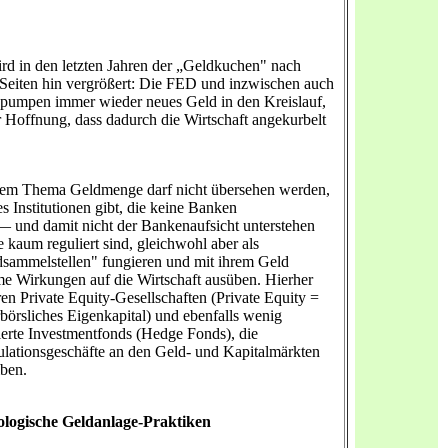
rd in den letzten Jahren der „Geldkuchen" nach
 Seiten hin vergrößert: Die FED und inzwischen auch
umpen immer wieder neues Geld in den Kreislauf,
r Hoffnung, dass dadurch die Wirtschaft angekurbelt
dem Thema Geldmenge darf nicht übersehen werden,
es Institutionen gibt, die keine Banken
— und damit nicht der Bankenaufsicht unterstehen
 kaum reguliert sind, gleichwohl aber als
sammelstellen" fungieren und mit ihrem Geld
e Wirkungen auf die Wirtschaft ausüben. Hierher
en Private Equity-Gesellschaften (Private Equity =
börsliches Eigenkapital) und ebenfalls wenig
ierte Investmentfonds (Hedge Fonds), die
lationsgeschäfte an den Geld- und Kapitalmärkten
iben.
ologische Geldanlage-Praktiken