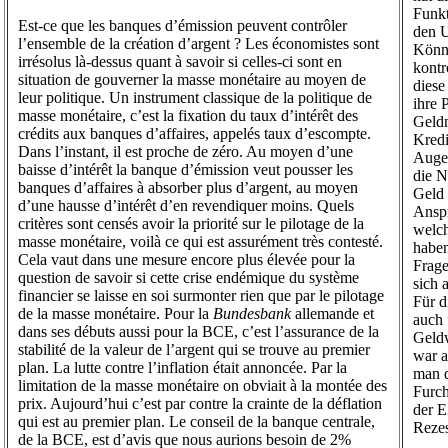
Funkt
Est-ce que les banques d’émission peuvent contrôler
den 
l’ensemble de la création d’argent ? Les économistes sont
Könn
irrésolus là-dessus quant à savoir si celles-ci sont en
kontr
situation de gouverner la masse monétaire au moyen de
diese
leur politique. Un instrument classique de la politique de
ihre 
masse monétaire, c’est la fixation du taux d’intérêt des
Geldm
crédits aux banques d’affaires, appelés taux d’escompte.
Kredi
Dans l’instant, il est proche de zéro. Au moyen d’une
Augen
baisse d’intérêt la banque d’émission veut pousser les
die N
banques d’affaires à absorber plus d’argent, au moyen
Geld 
d’une hausse d’intérêt d’en revendiquer moins. Quels
Anspr
critères sont censés avoir la priorité sur le pilotage de la
welch
masse monétaire, voilà ce qui est assurément très contesté.
haben
Cela vaut dans une mesure encore plus élevée pour la
Frage
question de savoir si cette crise endémique du système
sich 
financier se laisse en soi surmonter rien que par le pilotage
Für d
de la masse monétaire. Pour la
Bundesbank
allemande et
auch 
dans ses débuts aussi pour la BCE, c’est l’assurance de la
Geldw
stabilité de la valeur de l’argent qui se trouve au premier
war a
plan. La lutte contre l’inflation était annoncée. Par la
man d
limitation de la masse monétaire on obviait à la montée des
Furch
prix. Aujourd’hui c’est par contre la crainte de la déflation
der E
qui est au premier plan. Le conseil de la banque centrale,
Rezes
de la BCE, est d’avis que nous aurions besoin de 2%