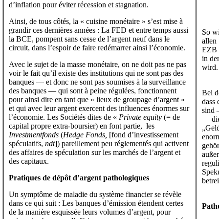
d’inflation pour éviter récession et stagnation.
Ainsi, de tous côtés, la « cuisine monétaire » s’est mise à
grandir ces dernières années : La FED et entre temps aussi
So wi
la BCE, pompent sans cesse de l’argent neuf dans le
allen
circuit, dans l’espoir de faire redémarrer ainsi l’économie.
EZB p
in de
Avec le sujet de la masse monétaire, on ne doit pas ne pas
wird.
voir le fait qu’il existe des institutions qui ne sont pas des
banques — et donc ne sont pas soumises à la surveillance
des banques — qui sont à peine régulées, fonctionnent
Bei 
pour ainsi dire en tant que « lieux de groupage d’argent »
dass 
et qui avec leur argent exercent des influences énormes sur
sind 
l’économie. Les Sociétés dites de «
Private equity
(= de
— die
capital propre extra-boursier) en font partie, les
„Geld
Investmentfonds
(
Hedge Fonds,
[fond d’investissement
enorm
spéculatifs,
ndt
]) pareillement peu réglementés qui activent
gehör
des affaires de spéculation sur les marchés de l’argent et
außer
des capitaux.
regul
Speku
Pratiques de dépôt d’argent pathologiques
betre
Un symptôme de maladie du système financier se révèle
dans ce qui suit : Les banques d’émission étendent certes
Path
de la manière esquissée leurs volumes d’argent, pour