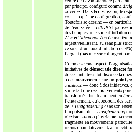
centre de l’avant-dernière partie du
par principe, configuré comme
drei
ouvertes. Dans la discussion, le rega
constata qu’une configuration, confor
Toutefois se dessine — en particulie
de l’eau salée » [
ndtDK5
], par exe
des banques, une sorte d’inflation co
Abe et l’
abenomics
) et de manière r
argent vieillissant, au sens plus stri
ce sujet d’un taux d’inflation de 4%)
l’argent (pas une sorte d’argent part
Comme second aspect d’organisation,
initiatives de
démocratie directe
fur
de ces initiatives fut discutée la que
à des
mouvements sur un point
(N
— donc à des initiatives, q
articulation)
sur le fait que des mouvements ponct
transformés doctrinairement en
Drei
l’engagement, qu’apportent des part
de la
Dreigliederung
dans son ensemb
l’impulsion de la
Dreigliederung
qui
n’existe pas non plus de mouvemen
fragmente en mouvements particuliers 
moins quantitativement, à un petit n