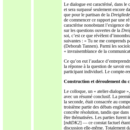
Le dialogue est caractérisé, dans le
et sera surpassé seulement encore dans
que pour le partisan de la
Dreiglied
de commencer ce rapport par une ré
caractérise nonobstant l’exigence d
sur les questions ouvertes de la
Drei
soi, c’est ce que révèlent d’innombr
suivantes : « Tu ne me comprends pa
(Deborah Tannen). Parmi les sociolo
« invraisemblance de la communicat
Ce qu’on eut l’audace d’entreprendre
la réponse à la question de savoir e
participant individuel. Le compte-re
Construction et déroulement du c
Le colloque, un « atelier-dialogue »
avec un résumé conclusif. La première
la seconde, était consacrée au comp
troisième partie des débats englobai
concrète résolution, tandis que dans 
être thématisées. Les parties furent 
[
ndtDK2
] — ce constat factuel étant
discussion elle-même. Totalement dans