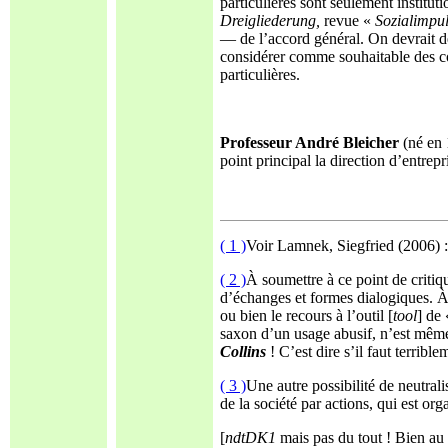
particulières sont seulement institut
Dreigliederung,
revue «
Sozialimpu
— de l’accord général. On devrait dé
considérer comme souhaitable des c
particulières.
Professeur André Bleicher
(né en
point principal la direction d’entrep
( 1 )
Voir Lamnek, Siegfried (2006) :
( 2 )
À soumettre à ce point de critiq
d’échanges et formes dialogiques. À
ou bien le recours à l’outil [
tool
] de 
saxon d’un usage abusif, n’est même 
Collins
! C’est dire s’il faut terribl
( 3 )
Une autre possibilité de neutrali
de la société par actions, qui est or
[
ndtDK1
mais pas du tout ! Bien au 