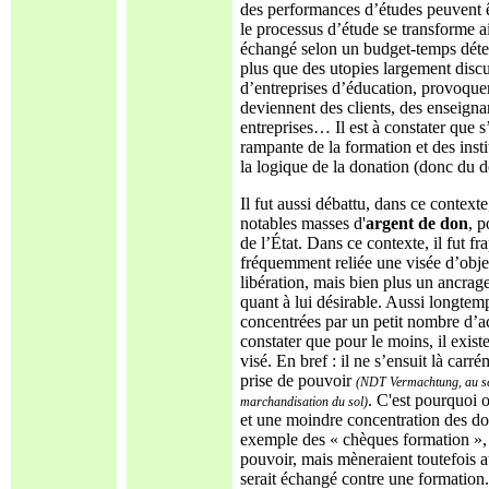
des performances d’études peuvent ê
le processus d’étude se transforme 
échangé selon un budget-temps déter
plus que des utopies largement disc
d’entreprises d’éducation, provoque
deviennent des clients, des enseignan
entreprises… Il est à constater que 
rampante de la formation et des instit
la logique de la donation (donc du d
Il fut aussi débattu, dans ce context
notables masses d'
argent de don
, p
de l’État. Dans ce contexte, il fut f
fréquemment reliée une visée d’object
libération, mais bien plus un ancrage
quant à lui désirable. Aussi longtem
concentrées par un petit nombre d’act
constater que pour le moins, il exist
visé. En bref : il ne s’ensuit là car
prise de pouvoir
(NDT Vermachtung, au sens
. C'est pourquoi o
marchandisation du sol)
et une moindre concentration des don
exemple des « chèques formation », a
pouvoir, mais mèneraient toutefois a
serait échangé contre une formation.