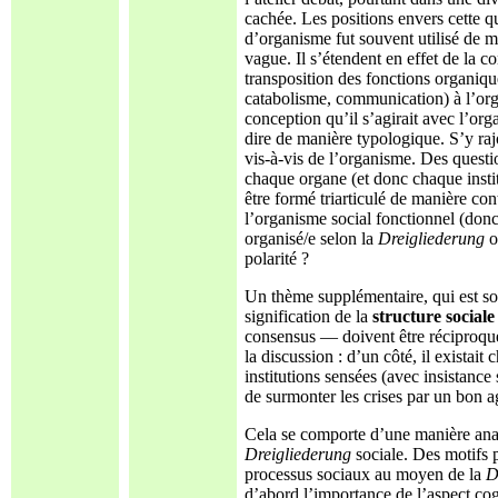
cachée. Les positions envers cette q
d’organisme fut souvent utilisé de ma
vague. Il s’étendent en effet de la c
transposition des fonctions organiq
catabolisme, communication) à l’orga
conception qu’il s’agirait avec l’or
dire de manière typologique. S’y ra
vis-à-vis de l’organisme. Des questio
chaque organe (et donc chaque institu
être formé triarticulé de manière c
l’organisme social fonctionnel (donc v
organisé/e selon la
Dreigliederung
o
polarité ?
Un thème supplémentaire, qui est sou
signification de la
structure social
consensus — doivent être réciproque
la discussion : d’un côté, il existait
institutions sensées (avec insistance s
de surmonter les crises par un bon ag
Cela se comporte d’une manière anal
Dreigliederung
sociale. Des motifs 
processus sociaux au moyen de la
D
d’abord l’importance de l’aspect cog