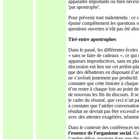
apparaître importants ou bien nécessit
'par apostrophe'.
Pour prévenir tout malentendu : ce c
épuisé complètement les questions o
questions ouvertes n’eût pas été abor
Tiré entre apostrophes
Dans le passé, les différentes écoles
« sans se faire de cadeaux », ce qui
apparues improductives, sans en plus
discussion eut lieu sur cet arrière-pl
que des débatteurs en disposant d’ar
ne s’avérait justement pas producti
constater que cette histoire à chaqu
d’en rester à chaque fois au point de
de nouveau les fils du discours. Il se
le cadre du résumé, que ceci n’ait pas
à constater que l’atelier conversatio
résultat ne devrait pas être excessif
avec des attentes exagérées, néanmo
Dans le contexte des conférences ten
l’essence de l’organisme social
. Ce
l’atelier débat, pourtant dans une di