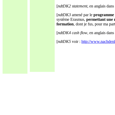
[
ndtDK2
statement
, en anglais dans 
[
ndtDK3
amené par le
programme 
système Erasmus,
permettant une 
formation
, dont je fus, pour ma par
[
ndtDK4
cash flow
, en anglais dans 
[
ndtDK5
voir :
http://www.nachden