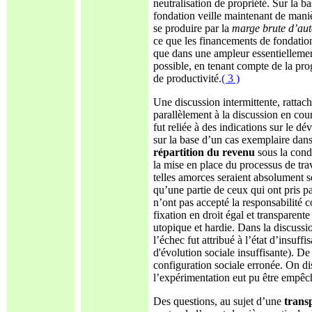
neutralisation de propriété. Sur la ba
fondation veille maintenant de maniè
se produire par la
marge brute d’au
ce que les financements de fondation 
que dans une ampleur essentiellement
possible, en tenant compte de la pr
de productivité.
( 3 )
Une discussion intermittente, rattaché
parallèlement à la discussion en cou
fut reliée à des indications sur l
sur la base d’un cas exemplaire dans
répartition du revenu
sous la cond
la mise en place du processus de trava
telles amorces seraient absolument s
qu’une partie de ceux qui ont pris pa
n’ont pas accepté la responsabilité 
fixation en droit égal et transparen
utopique et hardie. Dans la discussio
l’échec fut attribué à l’état d’insuf
d'évolution sociale insuffisante). De
configuration sociale erronée. On di
l’expérimentation eut pu être empêc
Des questions, au sujet d’une
trans