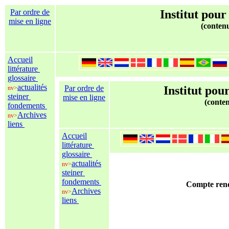
Par ordre de
Institut pour
mise en ligne
(contenu
Accueil
littérature
glossaire
actualités
Par ordre de
Institut pour
nv>
steiner
mise en ligne
(conten
fondements
Archives
nv>
liens
Accueil
littérature
glossaire
actualités
nv>
steiner
fondements
Compte rend
Archives
nv>
liens