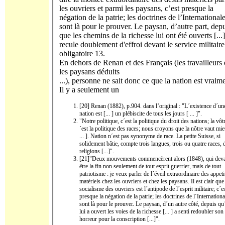
les ouvriers et parmi les paysans, c’est presque la
négation de la patrie; les doctrines de l’International
sont là pour le prouver. Le paysan, d’autre part, dep
que les chemins de la richesse lui ont été ouverts [...]
recule doublement d'effroi devant le service militaire
obligatoire 13.
En dehors de Renan et des Français (les travailleurs 
les paysans déduits
...), personne ne sait donc ce que la nation est vraime
Il y a seulement un
[20] Renan (1882), p.904. dans l’original : "L´existence d´un
nation est [... ] un plébiscite de tous les jours [ ... ]".
"Notre politique, c´est la politique du droit des nations; la vôtr
´est la politique des races; nous croyons que la nôtre vaut mie
... ]. Nation n´est pas synonyme de race. La petite Suisse, si
solidement bâtie, compte trois langues, trois ou quatre races,
religions [...]".
[21]"Deux mouvements commencèrent alors (1848), qui deva
être la fin non seule­ment de tout esprit guerrier, mais de tout
patriotisme : je veux parler de l´éveil extraordinaire des appeti
matériels chez les ouvriers et chez les paysans. Il est clair que
socialisme des ouvriers est l´antipode de l´esprit militaire; c´e
presque la négation de la patrie; les doc­trines de l´Internationa
sont là pour le prouver. Le paysan, d´un autre côté, depuis qu
lui a ouvert les voies de la richesse [... ] a senti redoubler son
horreur pour la conscription [...]".