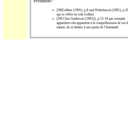
évolution?
[38]Gellner (1991), p.8 und Hobsbawm (1991), p.20
qui se réfère en cela Gellner.
[39] Chez Anderson (19932), p.15-16 par exemple
appartient cela appartient à la compréhension de soi d
nation, de se limiter à une partie de l’humanité.