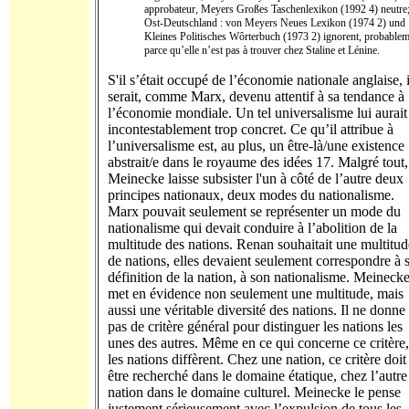
approbateur, Meyers Großes Taschenlexikon (1992 4) neutre
Ost-Deutschland : von Meyers Neues Lexikon (1974 2) und
Kleines Politisches Wôrterbuch (1973 2) ignorent, probable
parce qu’elle n’est pas à trouver chez Staline et Lénine.
S'il s’était occupé de l’économie nationale anglaise, i
serait, comme Marx, devenu attentif à sa tendance à
l’économie mondiale. Un tel universalisme lui aurait
incontestablement trop concret. Ce qu’il attribue à
l’universalisme est, au plus, un être-là/une existence
abstrait/e dans le royaume des idées 17. Malgré tout,
Meinecke laisse subsister l'un à côté de l’autre deux
principes nationaux, deux modes du nationalisme.
Marx pouvait seulement se représenter un mode du
nationalisme qui devait conduire à l’abolition de la
multitude des nations. Renan souhaitait une multitud
de nations, elles devaient seulement correspondre à 
définition de la nation, à son nationalisme. Meineck
met en évidence non seulement une multitude, mais
aussi une véritable diversité des nations. Il ne donne
pas de critère général pour distinguer les nations les
unes des autres. Même en ce qui concerne ce critère,
les nations diffèrent. Chez une nation, ce critère doit
être recherché dans le domaine étatique, chez l’autre
nation dans le domaine culturel. Meinecke le pense
justement sérieusement avec l’expulsion de tous les