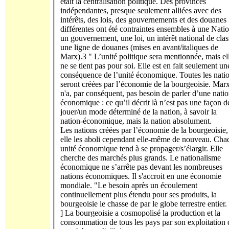
était la centralisation politique. Des provinces
indépendantes, presque seulement alliées avec des
intérêts, des lois, des gouvernements et des douanes
différentes ont été contraintes ensembles à une Natio
un gouvernement, une loi, un intérêt national de clas
une ligne de douanes (mises en avant/italiques de
Marx).3 " L’unité politique sera mentionnée, mais el
ne se tient pas pour soi. Elle est en fait seulement un
conséquence de l’unité économique. Toutes les nati
seront créées par l’économie de la bourgeoisie. Mar
n'a, par conséquent, pas besoin de parler d’une nati
économique : ce qu’il décrit là n’est pas une façon d
jouer/un mode déterminé de la nation, à savoir la
nation-économique, mais la nation absolument.
Les nations créées par l’économie de la bourgeoisie,
elle les aboli cependant elle-même de nouveau. Cha
unité économique tend à se propager/s’élargir. Elle
cherche des marchés plus grands. Le nationalisme
économique ne s’arrête pas devant les nombreuses
nations économiques. Il s'accroit en une économie
mondiale. "Le besoin après un écoulement
continuellement plus étendu pour ses produits, la
bourgeoisie le chasse de par le globe terrestre entier. [
] La bourgeoisie a cosmopolisé la production et la
consommation de tous les pays par son exploitation