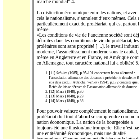
marché mondial" 4.
La distinction économique entre les nations, et avec
cela le nationalisme, s’annulent d’eux-mêmes. Cela 
particulièrement exact du prolétariat, qui est partout 
même.
«Les conditions de vie de l’ancienne société sont dé
détruites dans les conditions de vie du prolétariat, les
prolétaires sont sans propriété [ ...], le travail industri
moderne, l’assujettissement moderne sous le capital, 
même en Angleterre et en France, en Amérique co
en Allemagne, tout caractère national lui a oblitéré 5.
[11]
Schulze
(1985), p.95-101 concernant le cas allemand :
l’association allemande des douanes a précéder le deuxième 
et a déjà exclu l’Autriche.
Wehler
(1994), p.172 conteste que 
Reich de laisse dériver de l’association allemande de douane.
[12] Marx (1848), p.30.
[13] Marx (1848), p.29.
[14] Marx (1848), p.36.
Pour pouvoir vaincre complètement le nationalisme, 
prolétariat doit tout d’abord se comprendre comme 
nation économique. La nation de la bour­geoisie a
toujours été une illusion/une tromperie. Elle n’est pa
une entité/unité économique, mais une dualité
économique. Chaque nation est divisée par la lutte d