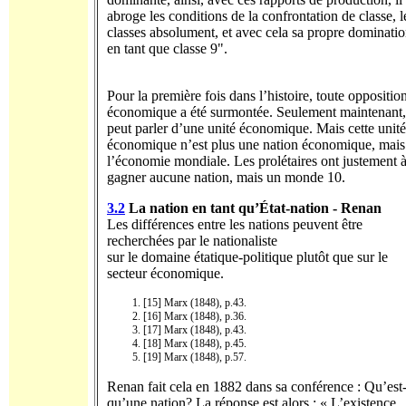
abroge les conditions de la confrontation de classe, l
classes absolument, et avec cela sa propre dominati
en tant que classe 9".
Pour la première fois dans l’histoire, toute oppositio
économique a été surmon­tée. Seulement maintenant
peut parler d’une unité économique. Mais cette unité
économique n’est plus une nation économique, mais
l’économie mondiale. Les prolétaires ont justement 
gagner aucune nation, mais un monde 10.
3.2
La nation en
tant
qu’État-nation -
Renan
Les différences entre les nations peuvent être
recherchées par le nationaliste
sur le domaine étatique-politique plutôt que sur le
secteur économique.
[15] Marx (1848), p.43.
[16] Marx (1848), p.36.
[17] Marx (1848), p.43.
[18] Marx (1848), p.45.
[19] Marx (1848), p.57.
Renan fait cela en 1882 dans sa conférence : Qu’est
qu’une nation? La réponse est alors : « L’existence