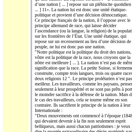
d’une nation [ ... ] repose sur un plébiscite quotidien
... ] 11». La nation lui est donc une unité étatique-
politique et provient d’une décision démocratique.
Ce principe français de la nation, il l’oppose avec le
principe allemand de race, qui laisse décider
l’ascendance (ou la langue, la religion) de la populat
sur les frontières de l’État. Une unité étatique, qui
repose sur un recensement au lieu d’une décision de
peuple, ne lui est donc pas une nation.
"Notre politique est la politique du droit des nations,
vôtre est la politique de la race, nous croyons que la
nôtre est meilleure [ ... ]. La nation n’est pas de mê
signification que la race. La petite Suisse, si fermem
construite, compte trois langues, trois ou quatre races
deux religions 12 ". Le principe prolétarien n’est pas
meilleur. Les travailleurs, comme les paysans, pense
seulement à leur prospérité et ne sont pas prêts à por
le moindre sacrifice à la défense de la nation. Mais 
le cas des travailleurs, cela se tourne même en son
contraire. Ils sacrifient le principe de la nation à leur
Internationale :
"Deux mouvements ont commencé à l’époque (1848
qui devaient devenir à la fin non seulement esprit
belliqueux, mais aussi chacun patriotismes : je veux
dire la montée extraordinaire des désirs matériels pa