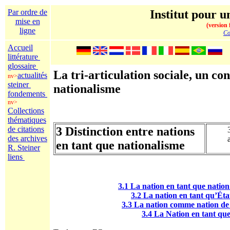
Par ordre de
Institut pour un
mise en
(version 
ligne
Co
Accueil
littérature
glossaire
La tri-articulation sociale, un co
actualités
nv>
steiner
nationalisme
fondements
nv>
Collections
thématiques
de citations
3 Distinction entre nations
des archives
en tant que nationalisme
R. Steiner
liens
3.1 La nation en tant que nati
3.2 La nation en
tant
qu’État
3.3 La nation comme nation de
3.4 La Nation en
tant que