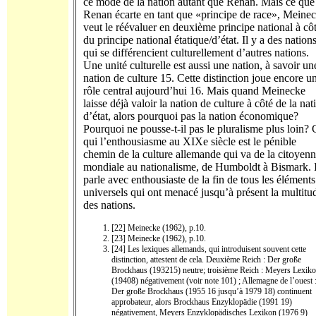
ce mode de la nation autant que Renan. Mais ce que
Renan écarte en tant que «principe de race», Meine
veut le réévaluer en deuxième principe national à cô
du principe national étatique/d’état. Il y a des nation
qui se différencient culturellement d’autres nations.
Une unité culturelle est aussi une nation, à savoir un
nation de culture 15. Cette distinction joue encore u
rôle central aujourd’hui 16. Mais quand Meinecke
laisse déjà valoir la nation de culture à côté de la nat
d’état, alors pourquoi pas la nation économique?
Pourquoi ne pousse-t-il pas le pluralisme plus loin? 
qui l’enthousiasme au XIXe siècle est le pénible
chemin de la culture allemande qui va de la citoyenn
mondiale au nationalisme, de Humboldt à Bismark. I
parle avec enthousiaste de la fin de tous les éléments
universels qui ont menacé jusqu’à présent la multitu
des nations.
[22] Meinecke (1962), p.10.
[23] Meinecke (1962), p.10.
[24] Les lexiques allemands, qui introduisent souvent cette
distinction, attestent de cela. Deuxième Reich : Der große
Brockhaus (193215) neutre; troisième Reich : Meyers Lexik
(19408) négativement (voir note 101) ; Allemagne de l’ouest 
Der große Brockhaus (1955 16 jusqu’à 1979 18) continuent
approbateur, alors Brockhaus Enzyklopädie (1991 19)
négativement, Meyers Enzyklopädisches Lexikon (1976 9)