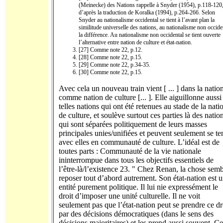
(Meinecke) des Nations rappelle à Snyder (1954), p.118-120,
d’après la traduction de Koralka (1994), p.264-266. Selon
Snyder au nationalisme occidental se tient à l’avant plan la
similitude universelle des nations, au nationalisme non occide
la différence. Au nationalisme non occidental se tient ouverte
l’alternative entre nation de culture et état-nation.
[27] Comme note 22, p.12.
[28] Comme note 22, p.15.
[29] Comme note 22, p.34-35.
[30] Comme note 22, p.15.
Avec cela un nouveau train vient [ ... ] dans la natio
comme nation de culture [... ]. Elle aiguillonne aussi
telles nations qui ont été retenues au stade de la nati
de culture, et soulève surtout ces parties là des natio
qui sont séparées politiquement de leurs masses
principales unies/unifiées et peuvent seulement se te
avec elles en communauté de culture. L’idéal est de
toutes parts : Communauté de la vie nationale
ininterrompue dans tous les objectifs essentiels de
l’être-là/l’existence 23. " Chez Renan, la chose sem
reposer tout d’abord autrement. Son état-nation est 
entité purement politique. Il lui nie expressément le
droit d’imposer une unité culturelle. Il ne voit
seulement pas que l’état-nation peut se prendre ce dr
par des décisions démocratiques (dans le sens des
décisions majoritaires) et les prend aussi souvent. Ce