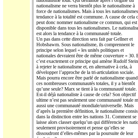
nationalisme total. Qui demande après l’origine du
nationalisme ne verra bientôt plus le nationalisme à
force de nationalismes. Mais à tous les nationalismes
tendance à la totalité est commune. A cause de cela 
peut donc nommer nationalisme ce commun, qui est
disponible dans tous les nationalismes. Le nationali
est alors la tendance à la communauté totale.
Un pas dans cette direction sera fait par Gellner et
Hobsbawm. Sous natio­nalisme, ils comprennent le
principe selon lequel « les unités politiques et
nationales devraient être de même couverture » 30. 
c’est exactement ce principe qui amène Rudolf Stein
à rejeter le nationalisme et, en alternative à cela, à
développer l’approche de la tri-articulation sociale.
Mais pourra encore être parlé de nationalisme quand
ces nombreuses communautés totales, il y a bientôt
qu’une seule? Marx se tient à la com­munauté totale.
Est-il déjà nationaliste à cause de cela? Son objectif
ultime n’est pas seulement une communauté totale m
aussi une communauté mon­diale/universelle. Mais
d’après la première définition, le nationalisme consis
dans la distinction entre les nations 31. Comment se
laisse alors classer quel­qu’un qui différencie les nati
seulement provisoirement et pense qu’elles se
dissoudront d’elles-mêmes par la poursuite de leur