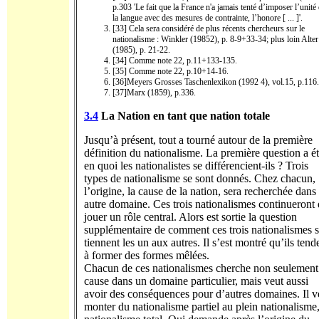
p.303 'Le fait que la France n'a jamais tenté d’imposer l’unité
la langue avec des mesures de contrainte, l’honore [ ... ]'.
[33] Cela sera considéré de plus récents chercheurs sur le
nationalisme : Winkler (19852), p. 8-9+33-34; plus loin Alter
(1985), p. 21-22.
[34] Comme note 22, p.11+133-135.
[35] Comme note 22, p.10+14-16.
[36]Meyers Grosses Taschenlexikon (1992 4), vol.15, p.116.
[37]Marx (1859), p.336.
3.4
La Nation en
tant que nation totale
Jusqu’à présent, tout a tourné autour de la première
définition du nationalisme. La première question a ét
en quoi les nationalistes se différencient-ils ? Trois
types de nationalisme se sont donnés. Chez chacun,
l’origine, la cause de la nation, sera recherchée dans
autre domaine. Ces trois nationalismes continueront
jouer un rôle central. Alors est sortie la question
supplémentaire de comment ces trois nationalismes 
tiennent les un aux autres. Il s’est montré qu’ils tend
à former des formes mêlées.
Chacun de ces nationalismes cherche non seulement
cause dans un domaine particulier, mais veut aussi
avoir des conséquences pour d’autres domaines. Il v
monter du nationalisme partiel au plein nationalisme