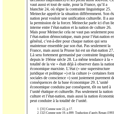
vaut aussi et tout de suite, pour la France, qu’il a
blanchie 24, où règne la contrainte linguistique 25.
Meinecke apprécie la situation différemment. Son ét
nation peut vouloir une unification culturelle. Il a au
la permission de la forcer. Meinecke parle ici d'un li
interne entre l’état-nation et la nation de culture 26.
Mais pour Meinecke cela ne vaut pas seulement pou
l’état-nation démocratique, mais pour l’état-nation e
général, c’est-à-dire pour chaque nation qui sera
maintenue ensemble par son état. Pas seulement la
France, mais aussi la Prusse lui est un état-nation 27.
Là sera fortement germanisé par contrainte linguisti
depuis le 19ème siècle 28. La même tendance à la «
totalité de la vie » était déjà à observer dans la natio
économique marxiste. L’état (« une superstructure
juridique et politique ») et la culture (« certaines for
sociales de conscience ») sont justement purement d
conséquences de la base économique 29. L’unité
économique conduira par conséquent, tôt ou tard à
l’unité étatique et culturelle. Pas seulement la nation
culture et l’état-nation, mais aussi la nation économi
peut conduire à la totalité de l’unité.
[31] Comme note 22, p.17.
[32] Comme note 19, p.899. Traduction d’après Renan (1993