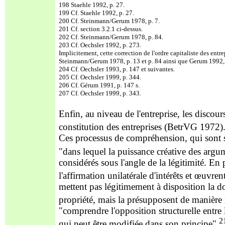
198 Staehle 1992, p. 27.
199 Cf. Staehle 1992, p. 27.
200 Cf. Steinmann/Gerum 1978, p. 7.
201 Cf. section 3.2.1 ci-dessus.
202 Cf. Steinmann/Gerum 1978, p. 84.
203 Cf. Oechsler 1992, p. 273.
Implicitement, cette correction de l'ordre capitaliste des ent
Steinmann/Gerum 1978, p. 13 et p. 84 ainsi que Gerum 1992,
204 Cf. Oechsler 1993, p. 147 et suivantes.
205 Cf. Oechsler 1999, p. 344.
206 Cf. Gérum 1991, p. 147 s.
207 Cf. Oechsler 1999, p. 343.
Enfin, au niveau de l'entreprise, les discours 
constitution des entreprises (BetrVG 1972)
Ces processus de compréhension, qui sont st
"dans lequel la puissance créative des argu
considérés sous l'angle de la légitimité. En
l'affirmation unilatérale d'intérêts
et œuvrent 
mettent pas légitimement à disposition la dom
propriété, mais la présupposent de manière
"comprendre l'opposition structurelle entre
2
qui peut être modifiée dans son principe",