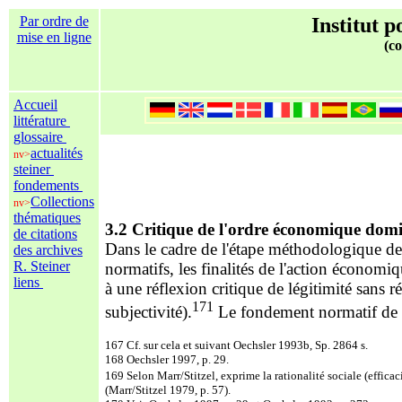
Par ordre de
Institut p
mise en ligne
(co
Accueil
littérature
glossaire
actualités
nv>
steiner
fondements
Collections
nv>
thématiques
3.2 Critique de l'ordre économique dom
de citations
Dans le cadre de l'étape méthodologique de 
des archives
R. Steiner
normatifs, les finalités de l'action économiq
liens
à une réflexion critique de légitimité sans r
171
subjectivité).
Le fondement normatif de l'
167 Cf. sur cela et suivant Oechsler 1993b, Sp. 2864 s.
168 Oechsler 1997, p. 29.
169 Selon Marr/Stitzel, exprime la rationalité sociale (efficac
(Marr/Stitzel 1979, p. 57).