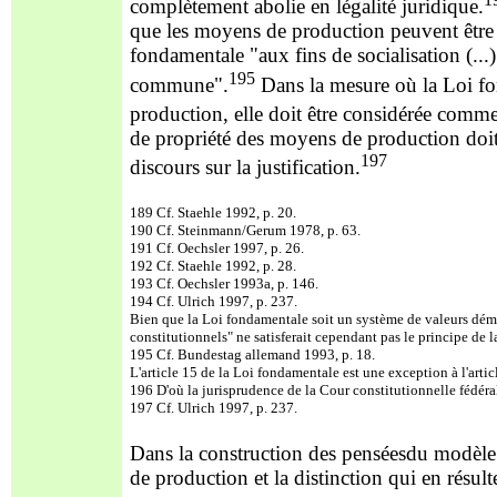
complètement abolie en légalité juridique.
que les moyens de production peuvent être 
fondamentale "aux fins de socialisation (.
195
commune".
Dans la mesure où la Loi fon
production, elle doit être considérée comme
de propriété des moyens de production doit
197
discours sur la justification.
189 Cf. Staehle 1992, p. 20.
190 Cf. Steinmann/Gerum 1978, p. 63.
191 Cf. Oechsler 1997, p. 26.
192 Cf. Staehle 1992, p. 28.
193 Cf. Oechsler 1993a, p. 146.
194 Cf. Ulrich 1997, p. 237.
Bien que la Loi fondamentale soit un système de valeurs démoc
constitutionnels" ne satisferait cependant pas le principe de la
195 Cf. Bundestag allemand 1993, p. 18.
L'article 15 de la Loi fondamentale est une exception à l'articl
196 D'où la jurisprudence de la Cour constitutionnelle fédéral
197 Cf. Ulrich 1997, p. 237.
Dans la construction des penséesdu modèle d
de production et la distinction qui en résulte