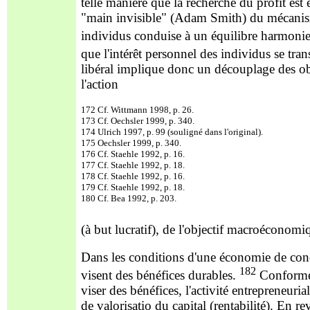
telle manière que la recherche du profit est
é
"main invisible" (Adam Smith) du mécanisme
individus conduise à un équilibre harmonie
que l'intérêt personnel des individus se t
libéral implique donc un découplage des ob
l'action
172 Cf. Wittmann 1998, p. 26.
173 Cf. Oechsler 1999, p. 340.
174 Ulrich 1997, p. 99 (souligné dans l'original).
175 Oechsler 1999, p. 340.
176 Cf. Staehle 1992, p. 16.
177 Cf. Staehle 1992, p. 18.
178 Cf. Staehle 1992, p. 16.
179 Cf. Staehle 1992, p. 18.
180 Cf. Bea 1992, p. 203.
(à but lucratif), de l'objectif macroéconomiq
Dans les conditions d'une économie de conc
182
visent des bénéfices durables.
Conforméme
viser des bénéfices, l'activité entrepreneuria
de valorisatio du capital (rentabilité). En r