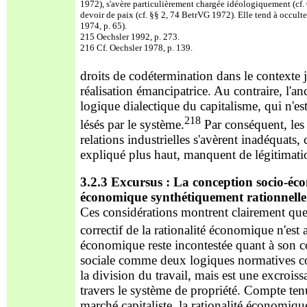
1972), s'avère particulièrement chargée idéologiquement (cf. 
devoir de paix (cf. §§ 2, 74 BetrVG 1972). Elle tend à occulter l
1974, p. 65).
215 Oechsler 1992, p. 273.
216 Cf. Oechsler 1978, p. 139.
droits de codétermination dans le contexte 
réalisation éma
ncipatrice. Au contraire, l'an
logique dialectique du capitalisme, qui n'est
218
lésés par le système.
Par conséque
nt, le
relations industrielles s'avèrent inadéquats,
expliqué plus haut, manquent de légitimatio
3.2.3 Excursus : La conception socio-écon
économique synthétiquement rationnelle
Ces considérations montrent clairement que 
correctif de la rationalité économique n'es
économique reste incontestée quant à son c
sociale comme deux logiques normatives co
la division du travail, mais est une excro
iss
travers le système de propriété. Compte ten
marché capitaliste, la rationalité économiqu