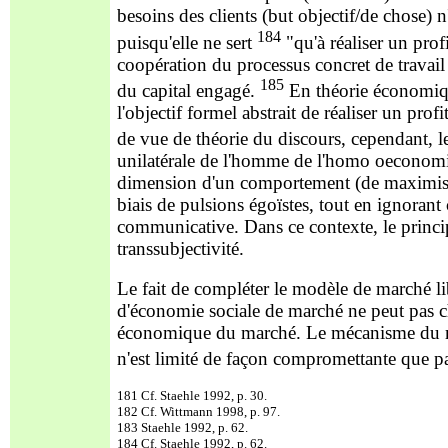
besoins des clients (but objectif/de chose) n
184
puis
qu'elle ne sert
"qu'à réaliser un pro
coopération du processus concret de travail
185
du capital engagé.
En théorie
économique
l'objectif formel abstrait de réaliser un pro
de vue de théorie du discours, cependant, le
unilatérale de l'homme de l'homo oeconomic
dimension d'un comportement (de maximisati
biais de pulsions égoïstes, tout en ignorant
communicative. Dans ce contexte, le princi
transsubjectivité.
Le fait de compléter le modèle de marché li
d'économie sociale de marché ne peut p
as 
économique du marché. Le mécanisme du mar
n'est limité de façon compromettante que pa
181 Cf. Staehle 1992, p. 30.
182 Cf. Wittmann 1998, p. 97.
183 Staehle 1992, p. 62.
184 Cf. Staehle 1992, p. 62.