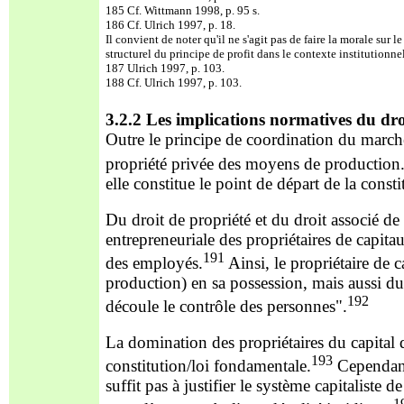
185 Cf. Wittmann 1998, p. 95 s.
186 Cf. Ulrich 1997, p. 18.
Il convient de noter
qu'il ne s'agit pas de faire la morale sur 
structurel du principe de profit dans le contexte institutionn
187 Ulrich 1997, p. 103.
188 Cf. Ulrich 1997, p. 103.
3.2.2 Les implications normatives du dr
Outre le principe de coordination du
marché
propriété privée des moyens de production
elle constitue le point de départ de la const
Du droit de propriété et du droit associé d
entrepreneuriale des propriétaires de capita
191
des
employés.
Ainsi, le propriétaire de
production) en sa possession, mais aussi d
192
découle le contrôle des personnes".
La domination des propriétaires du capital da
193
constitution/loi fondamentale.
Cependant,
suffit pas à justifi
er le système capitaliste d
1