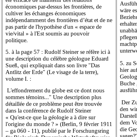
Ausfüh
économiques par-dessus les frontières, de
wäre es
cultiver les échanges économiques
Bezieh
indépendamment des frontières d’état et de ne
erhalte
pas partir de l'hypothèse d'un « espace de
unabhä
vie/vital » à l'Est soumis au pouvoir
pflegen
politique.
machtp
unterwe
5. à la page 57 : Rudolf Steiner se réfère ici à
une description du célèbre géologue Eduard
5. zu S
Sueß, qui expliquait dans son livre "Das
hier au
Antlitz der Erde" (Le visage de la terre),
Geologe
volume I. :
Buche „
ausführ
L'effondrement du globe est ce dont nous
sommes témoins..." Une description plus
Der Zu
détaillée de ce problème peut être trouvée
den wir
dans la conférence de Rudolf Steiner
Darstel
« Qu'est-ce que la géologie a à dire sur
dem Vo
l'origine du monde ? »
(Berlin, 9 février 1911
die Geo
– ga 060 - 11), publié par le Forschungsring
sagen?"