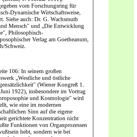
gegeben vom Forschungsring für
isch-Dynamische Wirtschaftsweise,
rt. Siehe auch: Dr. G. Wachsmuth
und Mensch" und „Die Entwicklung
e", Philosophisch-
posophischer Verlag am Goetheanum,
h/Schweiz.
eite 106: In seinem großen
swerk „Westliche und östliche
gensätzlichkeit" (Wiener Kongreß 1.
 Juni 1922), insbesondere im Vortrag
hroposophie und Kosmologie" wird
ellt, wie eine im modernen
chaftlichen Sinn auf die eigene
it gerichtete Konzentration nicht
ßte Funktionen von Organprozessen
ußtsein hebt, sondern wie bei