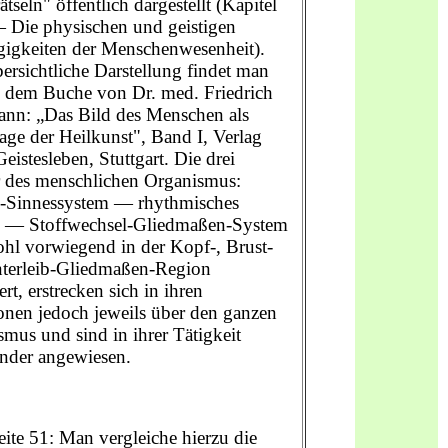
ätseln" öffentlich dargestellt (Kapitel
— Die physischen und geistigen
igkeiten der Menschenwesenheit).
ersichtliche Darstellung findet man
n dem Buche von Dr. med. Friedrich
nn: „Das Bild des Menschen als
ge der Heilkunst", Band I, Verlag
Geistesleben, Stuttgart. Die drei
r des menschlichen Organismus:
-Sinnessystem — rhythmisches
 — Stoffwechsel-Gliedmaßen-System
ohl vorwiegend in der Kopf-, Brust-
terleib-Gliedmaßen-Region
ert, erstrecken sich in ihren
onen jedoch jeweils über den ganzen
mus und sind in ihrer Tätigkeit
ander angewiesen.
eite 51: Man vergleiche hierzu die