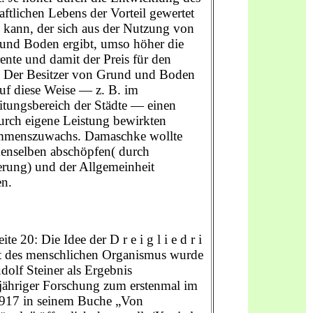
aftlichen Lebens der Vorteil gewertet
 kann, der sich aus der Nutzung von
und Boden ergibt, umso höher die
nte und damit der Preis für den
 Der Besitzer von Grund und Boden
auf diese Weise — z. B. im
itungsbereich der Städte — einen
urch eigene Leistung bewirkten
menszuwachs. Damaschke wollte
denselben abschöpfen( durch
erung) und der Allgemeinheit
en.
ite 20: Die Idee der D r e i g l i e d r i
i t des menschlichen Organismus wurde
olf Steiner als Ergebnis
gjähriger Forschung zum erstenmal im
1917 in seinem Buche „Von