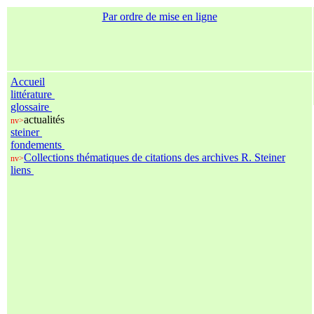
Par ordre de mise en ligne
Accueil
littérature
glossaire
actualités
nv>
steiner
fondements
Collections thématiques de citations des archives R. Steiner
nv>
liens