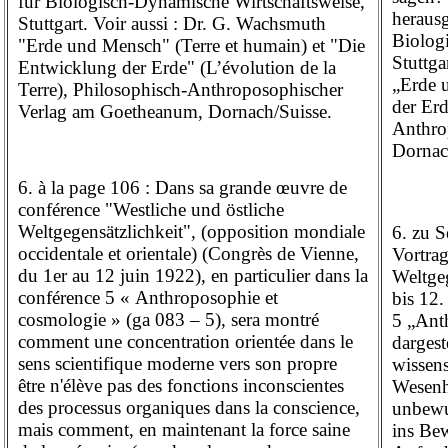
für Biologisch-Dynamische Wirtschaftsweise,
heraus
Stuttgart. Voir aussi : Dr. G. Wachsmuth
Biolog
"Erde und Mensch" (Terre et humain) et "Die
Stuttga
Entwicklung der Erde" (L’évolution de la
„Erde 
Terre), Philosophisch-Anthroposophischer
der Erd
Verlag am Goetheanum, Dornach/Suisse.
Anthro
Dornac
6. à la page 106 : Dans sa grande œuvre de
conférence "Westliche und östliche
Weltgegensätzlichkeit", (opposition mondiale
6. zu S
occidentale et orientale) (Congrès de Vienne,
Vortrag
du 1er au 12 juin 1922), en particulier dans la
Weltge
conférence 5 « Anthroposophie et
bis 12.
cosmologie » (ga 083 – 5), sera montré
5 „Ant
comment une concentration orientée dans le
dargest
sens scientifique moderne vers son propre
wissens
être n'élève pas des fonctions inconscientes
Wesenhe
des processus organiques dans la conscience,
unbewu
mais comment, en maintenant la force saine
ins Bew