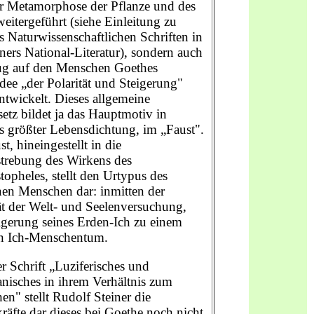
er Metamorphose der Pflanze und des
weitergeführt (siehe Einleitung zu
 Naturwissenschaftlichen Schriften in
ers National-Literatur), sondern auch
ug auf den Menschen Goethes
ee „der Polarität und Steigerung"
ntwickelt. Dieses allgemeine
etz bildet ja das Hauptmotiv in
s größter Lebensdichtung, im „Faust".
st, hineingestellt in die
trebung des Wirkens des
opheles, stellt den Urtypus des
en Menschen dar: inmitten der
ät der Welt- und Seelenversuchung,
igerung seines Erden-Ich zu einem
n Ich-Menschentum.
er Schrift „Luziferisches und
nisches in ihrem Verhältnis zum
n" stellt Rudolf Steiner die
äfte dar dieses bei Goethe noch nicht