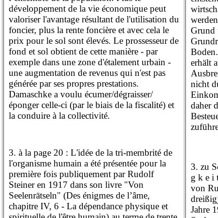
développement de la vie économique peut
wirtsch
valoriser l'avantage résultant de l'utilisation du
werden
foncier, plus la rente foncière et avec cela le
Grund 
prix pour le sol sont élevés. Le prossesseur de
Grundre
fond et sol obtient de cette manière - par
Boden.
exemple dans une zone d'étalement urbain -
erhält 
une augmentation de revenus qui n'est pas
Ausbre
générée par ses propres prestations.
nicht d
Damaschke a voulu écumer/dégraisser/
Einkom
éponger celle-ci (par le biais de la fiscalité) et
daher 
la conduire à la collectivité.
Besteu
zuführ
3. à la page 20 : L'idée de la tri-membrité de
l'organisme humain a été présentée pour la
3. zu Se
première fois publiquement par Rudolf
g k e 
Steiner en 1917 dans son livre "Von
von Rud
Seelenrätseln" (Des énigmes de l’âme,
dreißi
chapitre IV, 6 - La dépendance physique et
Jahre 
spirituelle de l'être humain) au terme de trente