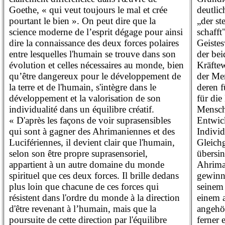
deutlic
Goethe, « qui veut toujours le mal et crée
„der st
pourtant le bien ». On peut dire que la
schafft
science moderne de l’esprit dégage pour ainsi
Geistes
dire la connaissance des deux forces polaires
der be
entre lesquelles l'humain se trouve dans son
Kräftew
évolution et celles nécessaires au monde, bien
der Me
qu’être dangereux pour le développement de
deren 
la terre et de l'humain, s'intègre dans le
für di
développement et la valorisation de son
Mensch
individualité dans un équilibre créatif.
Entwic
« D'après les façons de voir suprasensibles
Individ
qui sont à gagner des Ahrimaniennes et des
Gleich
Lucifériennes, il devient clair que l'humain,
übersi
selon son être propre suprasensoriel,
Ahrima
appartient à un autre domaine du monde
gewinne
spirituel que ces deux forces. Il brille dedans
seinem
plus loin que chacune de ces forces qui
einem a
résistent dans l'ordre du monde à la direction
angehör
d'être revenant à l’humain, mais que la
ferner 
poursuite de cette direction par l'équilibre