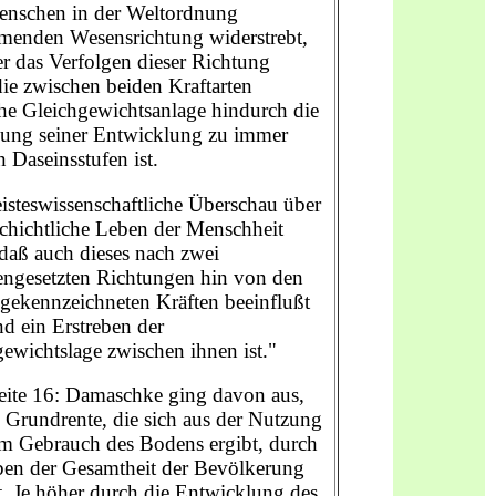
nschen in der Weltordnung
enden Wesensrichtung widerstrebt,
r das Verfolgen dieser Richtung
ie zwischen beiden Kraftarten
he Gleichgewichtsanlage hindurch die
ung seiner Entwicklung zu immer
 Daseinsstufen ist.
isteswissenschaftliche Überschau über
chichtliche Leben der Menschheit
 daß auch dieses nach zwei
engesetzten Richtungen hin von den
gekennzeichneten Kräften beeinflußt
d ein Erstreben der
ewichtslage zwischen ihnen ist."
Seite 16: Damaschke ging davon aus,
 Grundrente, die sich aus der Nutzung
m Gebrauch des Bodens ergibt, durch
ben der Gesamtheit der Bevölkerung
t. Je höher durch die Entwicklung des