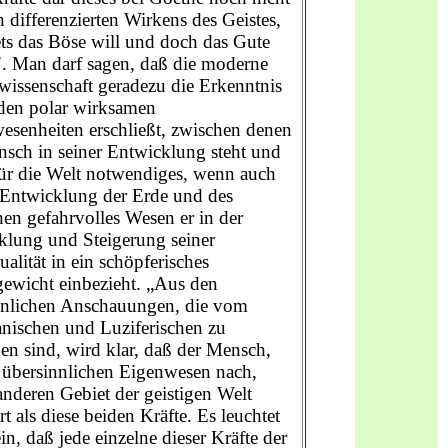
h differenzierten Wirkens des Geistes,
ets das Böse will und doch das Gute
". Man darf sagen, daß die moderne
wissenschaft geradezu die Erkenntnis
iden polar wirksamen
esenheiten erschließt, zwischen denen
nsch in seiner Entwicklung steht und
für die Welt notwendiges, wenn auch
e Entwicklung der Erde und des
en gefahrvolles Wesen er in der
klung und Steigerung seiner
ualität in ein schöpferisches
gewicht einbezieht. „Aus den
nnlichen Anschauungen, die vom
nischen und Luziferischen zu
n sind, wird klar, daß der Mensch,
 übersinnlichen Eigenwesen nach,
nderen Gebiet der geistigen Welt
t als diese beiden Kräfte. Es leuchtet
ein, daß jede einzelne dieser Kräfte der