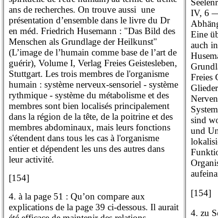
Seelenr
ans de recherches. On trouve aussi
une
IV, 6 
présentation d’ensemble dans le livre du Dr
Abhäng
en méd.
Friedrich Husemann : "Das Bild des
Eine üb
Menschen als Grundlage der Heilkunst"
auch i
(L’image de l’humain comme base de l’art de
Husema
guérir), Volume I, Verlag Freies Geistesleben,
Grundla
Stuttgart.
Les trois membres de l'organisme
Freies 
humain : système nerveux-sensoriel - système
Gliede
rythmique - système du métabolisme et des
Nerven
membres sont bien localisés principalement
System
dans la région de la tête, de la poitrine et des
sind w
membres abdominaux, mais leurs fonctions
und Un
s'étendent dans tous les cas à l'organisme
lokalisi
entier et dépendent les uns des autres dans
Funkti
leur activité.
Organis
aufein
[154]
[154]
4. à la page 51 : Qu’on compare aux
explications de la page 39 ci-dessous. Il aurait
4. zu S
été efficace de maintenir des relations