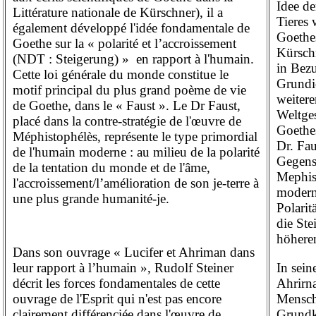
Idee d
Littérature nationale de Kürschner), il a
Tieres 
également développé l'idée fondamentale de
Goethes
Goethe sur la « polarité et l’accroissement
Kürschn
(NDT : Steigerung) »
en rapport à l'humain.
in Bez
Cette loi générale du monde constitue le
Grundid
motif principal du plus grand poème de vie
weitere
de Goethe, dans le « Faust ». Le Dr Faust,
Weltges
placé dans la contre-stratégie de l'œuvre de
Goethe
Méphistophélès, représente le type primordial
Dr. Fau
de l'humain moderne : au milieu de la polarité
Gegens
de la tentation du monde et de l'âme,
Mephist
l'accroissement/l’amélioration de son je-terre à
modern
une plus grande humanité-je.
Polarit
die Ste
höhere
Dans son ouvrage « Lucifer et Ahriman dans
In sein
leur rapport à l’humain », Rudolf Steiner
Ahrirna
décrit les forces fondamentales de cette
Mensche
ouvrage de l'Esprit qui n'est pas encore
Grundkr
clairement différenciée dans l'œuvre de