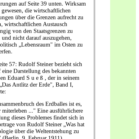
rungen auf Seite 39 unten. Wirksam
 gewesen, die wirtschaftlichen
ungen über die Grenzen aufrecht zu
n, wirtschaftlichen Austausch
ngig von den Staatsgrenzen zu
 und nicht darauf auszugehen,
olitisch „Lebensraum" im Osten zu
rfen.
eite 57: Rudolf Steiner bezieht sich
f eine Darstellung des bekannten
n Eduard S u e ß , der in seinem
Das Antlitz der Erde", Band I,
te:
sammenbruch des Erdballes ist es,
 miterleben ..." Eine ausführlichere
lung dieses Problemes findet sich in
rtrage von Rudolf Steiner „Was hat
logie über die Weltentstehung zu
 (Berlin, 9. Februar 1911),