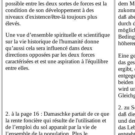
dem Me
possible entre les deux sortes de forces est la
zukomm
condition de son développement à des
daß abe
niveaux d'existence/être-là toujours plus
durch d
élevés.
möglic
Une vue d’ensemble spirituelle et scientifique
Beding
sur la vie historique de l'humanité donne
höheren
qu’aussi cela sera influencé dans deux
directions opposées par les deux forces
Eine ge
caractérisées et est une aspiration à l'équilibre
das ges
entre elles.
ergibt,
entgeg
beiden 
wird un
Gleichg
2. zu 
2. à la page 16 : Damaschke partait de ce que
daß die
la rente foncière qui résulte de l'utilisation et
und de
de l’emploi du sol apparait par la vie de
das Le
l’ensemble de la population. Plus le
entsteh