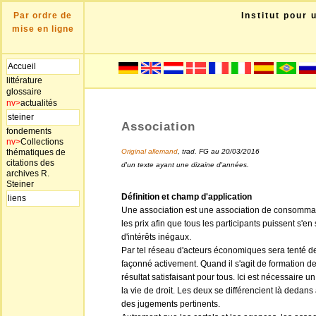
Par ordre de
Institut pour 
mise en ligne
Accueil
littérature
glossaire
nv>
actualités
steiner
Association
fondements
nv>
Collections
thématiques de
Original allemand
, trad. FG au 20/03/2016
citations des
d'un texte ayant une dizaine d'années.
archives R.
Steiner
Définition et champ d'application
liens
Une association est une association de consommateu
les prix afin que tous les participants puissent s'e
d'intérêts inégaux.
Par tel réseau d'acteurs économiques sera tenté d
façonné activement. Quand il s'agit de formation de 
résultat satisfaisant pour tous. Ici est nécessaire 
la vie de droit. Les deux se différencient là dedans 
des jugements pertinents.