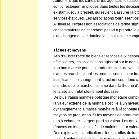
Autrement que les cartels et les agences, les asso
sont directement impliqués dans toutes les décision
existant jusqu'à présent, qui revient à assurer la 
services étatiques. Les associations fournissent ce
A l'inverse, l'expression associations de terme sig
consommateurs ne cherchent pas ici à prendre le co
d'un changement de domination, mais d'une compen
Tâches et moyens
Afin d'ajuster l'offre de biens et services aux be
nécessaires, les associations agissent sur le nomb
trop bon marché pour les producteurs, ils doivent, i
d'autres branches dont les produits sont encore tro
insuffisante. Le changement structurel sera donc 
attendre que le marché - comme dans la théorie d'au
le laisse à un État pleinement dépassé.
De plus, l'ainsi nommée politique monétaire compte
la valeur externe de la monnaie oscille à un niveau 
dynamiquement la masse monétaire à l'économie réell
moyens de production. Si les moyens de production
rien à échanger. L'argent perd sa valeur. Les deux 
rénovés en temps utile afin de maintenir leur valeur
Des exploitations particulières tentent-elles de trai
accord mutuel a été violé - avoir recours à la puiss