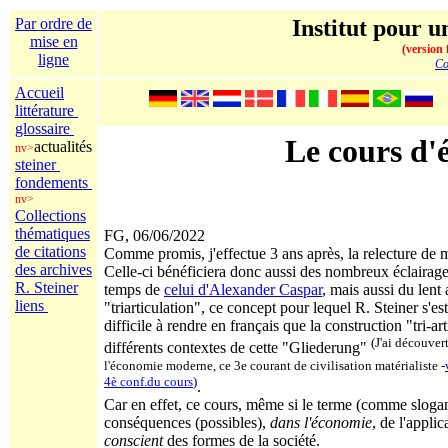
Par ordre de
Institut pour un
mise en
(version 
ligne
Co
Accueil
littérature
glossaire
Le cours d'
actualités
nv>
steiner
fondements
nv>
Collections
thématiques
FG, 06/06/2022
de citations
Comme promis, j'effectue 3 ans après, la relecture de 
des archives
Celle-ci bénéficiera donc aussi des nombreux éclairag
R. Steiner
temps de
celui d'Alexander Caspar
, mais aussi du len
liens
"triarticulation", ce concept pour lequel R. Steiner s
difficile à rendre en français que la construction "tri-ar
(J'ai découver
différents contextes de cette "Gliederung"
l'économie moderne, ce 3e courant de civilisation matérialiste -
4è conf.du cours
)
.
Car en effet, ce cours, même si le terme (comme slogan 
conséquences (possibles),
dans l'économie
, de l'appli
conscient
des formes de la société.