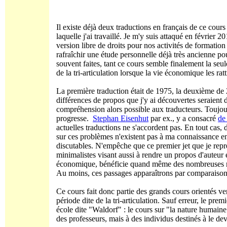
Il existe déjà deux traductions en français de ce cours
laquelle j'ai travaillé. Je m'y suis attaqué en février
version libre de droits pour nos activités de formation e
rafraîchir une étude personnelle déjà très ancienne pour
souvent faites, tant ce cours semble finalement la se
de la tri-articulation lorsque la vie économique les ra
La première traduction était de 1975, la deuxième de 20
différences de propos que j'y ai découvertes seraient 
compréhension alors possible aux traducteurs. Toujo
progresse.
Stephan Eisenhut
par ex., y a consacré
de
actuelles traductions ne s'accordent pas. En tout cas,
sur ces problèmes n'existent pas à ma connaissance e
discutables. N'empêche que ce premier jet que je repre
minimalistes visant aussi à rendre un propos d'auteur 
économique, bénéficie quand même des nombreuses réf
Au moins, ces passages apparaîtrons par comparaison 
Ce cours fait donc partie des grands cours orientés ver
période dite de la tri-articulation. Sauf erreur, le prem
école dite "Waldorf" : le cours sur "la nature humain
des professeurs, mais à des individus destinés à le dev