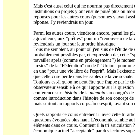
Mais c'est aussi celui qui ne nourrira pas directement 
institutions ou projets y ont ensuite puisé plus ou m
réponses pour les autres cours (personnes y ayant assist
réponse. J'y reviendrais un jour.
Parmi les autres cours, viendront encore, parmi les p
agriculteurs, aux "prêtres" pour un "renouveau de la
reviendrais un jour sur leur ordre historique.
Tous me semblent, au point où j'en suis de l'étude de 
probablement possibles par, et expression de, cette "s
travailler après (comme en prolongement ?) le moment
"restes" de la "Fédération" ou de l' "Union" pour une 
en une "pour une vie libre de l'esprit". Mais l'existen
que celle-ci se perde dans les sables de la vie sociale.
Toujours est-il qu'on ne peut être que frappé par le c
observateur sensible à ce qu'il apporte sur la question 
conférence sur l'
histoire
de la
mémoire
au congrès de 
comme introduction dans l'histoire de son concept de t
mais surtout au rapports corps-âme-esprit, avant son u
Quels rapports ce cours entretient-il avec cette tri-ar
questions évoquées plus haut. L'économie semble au
éléments dans ce cours. Contient-il la tri-articulation 
économique actuel "acceptable" par des lectures super