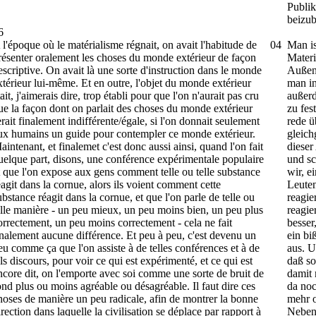
Publik
beizub
6
 l'époque où le matérialisme régnait, on avait l'habitude de
04
Man is
résenter oralement les choses du monde extérieur de façon
Materi
escriptive. On avait là une sorte d'instruction dans le monde
Außenw
xtérieur lui-même. Et en outre, l'objet du monde extérieur
man in
tait, j'aimerais dire, trop établi pour que l'on n'aurait pas cru
außerd
ue la façon dont on parlait des choses du monde extérieur
zu fes
erait finalement indifférente/égale, si l'on donnait seulement
rede ü
ux humains un guide pour contempler ce monde extérieur.
gleic
aintenant, et finalemet c'est donc aussi ainsi, quand l'on fait
dieser
uelque part, disons, une conférence expérimentale populaire
und sc
t que l'on expose aux gens comment telle ou telle substance
wir, e
éagit dans la cornue, alors ils voient comment cette
Leuten
ubstance réagit dans la cornue, et que l'on parle de telle ou
reagie
elle manière - un peu mieux, un peu moins bien, un peu plus
reagie
orrectement, un peu moins correctement - cela ne fait
besser
inalement aucune différence. Et peu à peu, c'est devenu un
ein bi
eu comme ça que l'on assiste à de telles conférences et à de
aus. U
els discours, pour voir ce qui est expérimenté, et ce qui est
daß so
ncore dit, on l'emporte avec soi comme une sorte de bruit de
damit 
ond plus ou moins agréable ou désagréable. Il faut dire ces
da noc
hoses de manière un peu radicale, afin de montrer la bonne
mehr 
irection dans laquelle la civilisation se déplace par rapport à
Nebeng