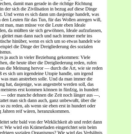
echen, damit man gerade in die richtige Richtung
 in der sich die Zivilisation in bezug auf diese Dinge
. Und wenn es sich dann um dasjenige handelt, was
 den Leuten für das Tun, für das Wollen anregen will,
nt man, man müsse vor die Leute eben Ideale
llen, da müßten sie sich gewöhnen, Ideale aufzufassen,
 gleitet man dann nach und nach immer mehr ins
tische hinüber, wenn es sich um so etwas handelt wie
ispiel die Dinge der Dreigliederung des sozialen
ismus.
 es ja auch in vieler Beziehung gekommen: Viele
en, die heute über die Dreigliederung reden, rufen
us die Meinung hervor — durch die Art, wie sie reden
 es sich um irgendeine Uto­pie handle, um irgend
 was man anstreben solle. Und da man immer die
g hat, dasjenige, was angestrebt werden soll, das
meistens erst kommen können in fünfzig, in hundert
 — oder manche dehnen die Zeit noch länger aus —,
tattet man sich dann auch, ganz unbewußt, über die
so zu reden, als wenn sie eben erst in hundert oder
g Jahren reif wären, heranzukommen.
eitet sehr bald von der Wirklichkeit ab und redet dann
r: Wie wird ein Krämerladen eingerichtet sein beim
iedrigen sozia­len Organismus? Wie wird das Verhältnis