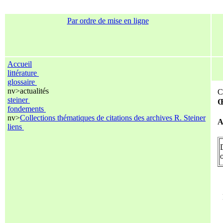
Par ordre de mise en ligne
Accueil
littérature
glossaire
nv>
actualités
C
steiner
Œ
fondements
nv>
Collections thématiques de citations des archives R. Steiner
A
liens