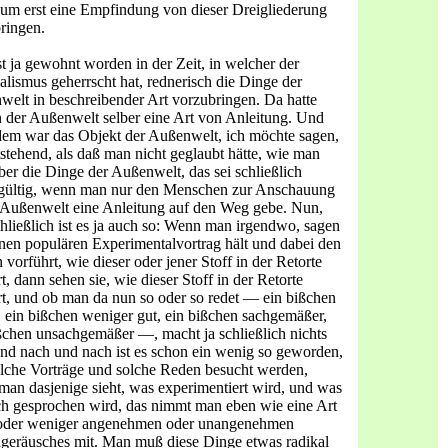
um erst eine Empfindung von dieser Dreigliederung
ringen.
t ja gewohnt worden in der Zeit, in welcher der
alis­mus geherrscht hat, rednerisch die Dinge der
elt in beschrei­bender Art vorzubringen. Da hatte
 der Außenwelt selber eine Art von Anleitung. Und
em war das Objekt der Außenwelt, ich möchte sagen,
tstehend, als daß man nicht geglaubt hätte, wie man
ber die Dinge der Außenwelt, das sei schließlich
h­gültig, wenn man nur den Menschen zur Anschauung
 Außen­welt eine Anleitung auf den Weg gebe. Nun,
hließlich ist es ja auch so: Wenn man irgendwo, sagen
inen populären Experimen­talvortrag hält und dabei den
 vorführt, wie dieser oder jener Stoff in der Retorte
rt, dann sehen sie, wie dieser Stoff in der Retorte
rt, und ob man da nun so oder so redet — ein bißchen
, ein bißchen weniger gut, ein bißchen sachgemäßer,
ßchen unsachgemäßer —, macht ja schließlich nichts
nd nach und nach ist es schon ein wenig so geworden,
lche Vorträge und solche Reden besucht werden,
man dasjenige sieht, was experimentiert wird, und was
h gesprochen wird, das nimmt man eben wie eine Art
oder weniger angenehmen oder unangenehmen
e­räusches mit. Man muß diese Dinge etwas radikal