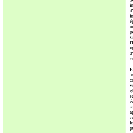
i
d
i
é
u
p
s
l
v
d
c
E
a
c
v
g
s
é
s
a
c
l
p