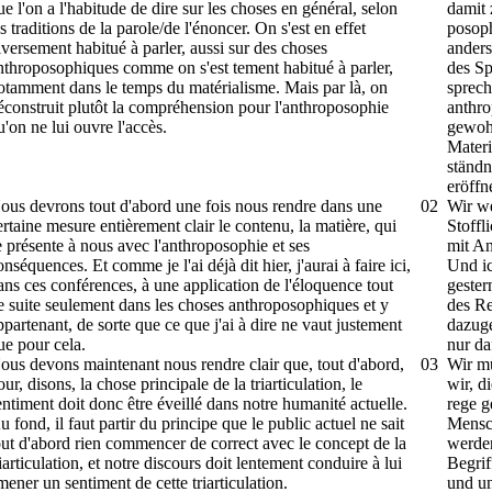
ue l'on a l'habitude de dire sur les choses en général, selon
damit
es traditions de la parole/de l'énoncer. On s'est en effet
posoph
iversement habitué à parler, aussi sur des choses
anders
nthroposophiques comme on s'est tement habitué à parler,
des Sp
otamment dans le temps du matérialisme. Mais par là, on
sprech
éconstruit plutôt la compréhension pour l'anthroposophie
anthro
u'on ne lui ouvre l'accès.
gewohn
Materi
ständn
er­öffn
ous devrons tout d'abord une fois nous rendre dans une
02
Wir we
ertaine mesure entièrement clair le contenu, la matière, qui
Stoffl
e présente à nous avec l'anthroposophie et ses
mit An
onséquences. Et comme je l'ai déjà dit hier, j'aurai à faire ici,
Und ic
ans ces conférences, à une application de l'éloquence tout
gester
e suite seulement dans les choses anthroposophiques et y
des Re
ppartenant, de sorte que ce que j'ai à dire ne vaut justement
dazuge
ue pour cela.
nur daf
ous devons maintenant nous rendre clair que, tout d'abord,
03
Wir mü
our, disons, la chose principale de la triarticulation, le
wir, d
entiment doit donc être éveillé dans notre humanité actuelle.
rege g
u fond, il faut partir du principe que le public actuel ne sait
Mensc
out d'abord rien commencer de correct avec le concept de la
werden
riarticulation, et notre discours doit lentement conduire à lui
Begrif
mener un sentiment de cette triarticulation.
und u