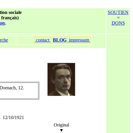
tion sociale
SOUTIEN
 français)
=
ion
.
DONS
rche
contact
BLOG
impressum
rnach, 12.
4 12/10/1921
Original
▼