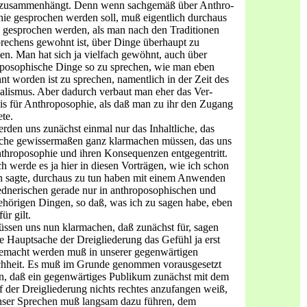
 zusammenhängt. Denn wenn sachgemäß über Anthro­
ie gesprochen werden soll, muß eigentlich durchaus
 ge­sprochen werden, als man nach den Traditionen
rechens ge­wohnt ist, über Dinge überhaupt zu
en. Man hat sich ja viel­fach gewöhnt, auch über
posophische Dinge so zu sprechen, wie man eben
t worden ist zu sprechen, namentlich in der Zeit des
alismus. Aber dadurch verbaut man eher das Ver­
is für Anthroposophie, als daß man zu ihr den Zugang
ete.
rden uns zunächst einmal nur das Inhaltliche, das
iche gewissermaßen ganz klarmachen müssen, das uns
throposophie und ihren Konsequenzen entgegentritt.
h werde es ja hier in diesen Vorträgen, wie ich schon
n sagte, durchaus zu tun haben mit einem Anwenden
dnerischen gerade nur in anthroposophi­schen und
hörigen Dingen, so daß, was ich zu sagen habe, eben
ür gilt.
ssen uns nun klarmachen, daß zunächst für, sagen
ie Hauptsache der Dreigliederung das Gefühl ja erst
emacht wer­den muß in unserer gegenwärtigen
hheit. Es muß im Grunde ge­nommen vorausgesetzt
, daß ein gegenwärtiges Publikum zu­nächst mit dem
f der Dreigliederung nichts rechtes anzufangen weiß,
nser Sprechen muß langsam dazu führen, dem