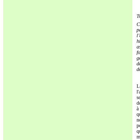
T
C
p
l
h
a
f
g
d
d
L
l
s
d
à
q
n
p
q
m