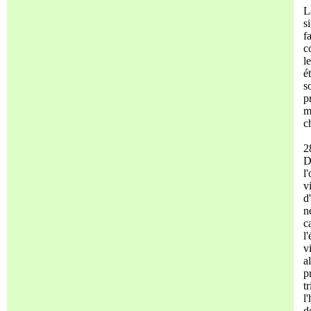
L
s
f
c
l
é
s
p
m
c
2
D
l
v
d
n
c
l
v
a
p
t
l
d