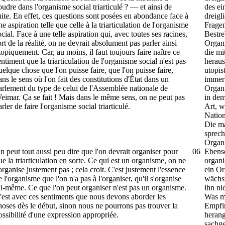
oudre dans l'organisme social triarticulé ? — et ainsi de
des e
uite. En effet, ces questions sont posées en abondance face à
dreigl
ne aspiration telle que celle à la triarticulation de l'organisme
Fragen
ocial. Face à une telle aspiration qui, avec toutes ses racines,
Bestre
ort de la réalité, on ne devrait absolument pas parler ainsi
Organi
topiquement. Car, au moins, il faut toujours faire naître ce
die mi
entiment que la triarticulation de l'organisme social n'est pas
heraus
uelque chose que l'on puisse faire, que l'on puisse faire,
utopis
ans le sens où l'on fait des constitutions d'État dans un
immer 
arlement du type de celui de l'Assemblée nationale de
Organi
eimar. Ça se fait ! Mais dans le même sens, on ne peut pas
in dem
arler de faire l'organisme social triarticulé.
Art, w
Nation
Die m
spre­c
Organ
n peut tout aussi peu dire que l'on devrait organiser pour
06
Ebens
ue la triarticulation en sorte. Ce qui est un organisme, on ne
organi
'organise justement pas ; cela croit. C'est justement l'essence
ein Or
e l'organisme que l'on n'a pas à l'organiser, qu'il s'organise
wächst
ui-même. Ce que l'on peut organiser n'est pas un organisme.
ihn ni
'est avec ces sentiments que nous devons aborder les
Was ma
hoses dès le début, sinon nous ne pourrons pas trouver la
Empfi
ossibilité d'une expression appropriée.
herang
sachg