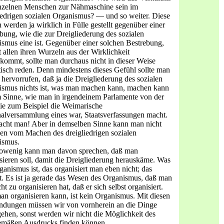
inzelnen Menschen zur Nähmaschine sein im
iedrigen sozialen Organismus? — und so wei­ter. Diese
 werden ja wirklich in Fülle gestellt gegenüber einer
bung, wie die zur Dreigliederung des sozialen
smus eine ist. Gegenüber einer solchen Bestrebung,
t allen ihren Wurzeln aus der Wirklichkeit
kommt, sollte man durchaus nicht in dieser Weise
tisch reden. Denn mindestens dieses Gefühl sollte man
hervorrufen, daß ja die Dreigliederung des sozialen
s­mus nichts ist, was man machen kann, machen kann
 Sinne, wie man in irgendeinem Parlamente von der
ie zum Beispiel die Weimarische
alversammlung eines war, Staatsverfassungen macht.
acht man! Aber in demselben Sinne kann man nicht
hen vom Machen des dreigliedrigen sozialen
ismus.
owenig kann man davon sprechen, daß man
sieren soll, damit die Dreigliederung herauskäme. Was
ganismus ist, das organisiert man eben nicht; das
. Es ist ja gerade das Wesen des Organismus, daß man
cht zu organisieren hat, daß er sich selbst organisiert.
n organisieren kann, ist kein Organismus. Mit die­sen
ndungen müssen wir von vornherein an die Dinge
e­hen, sonst werden wir nicht die Möglichkeit des
emäßen Aus­drucks finden können.