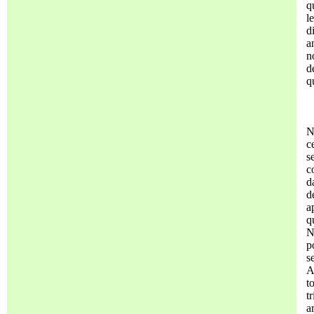
q
l
d
a
n
d
q
N
c
s
c
d
d
a
q
N
p
s
A
t
t
a