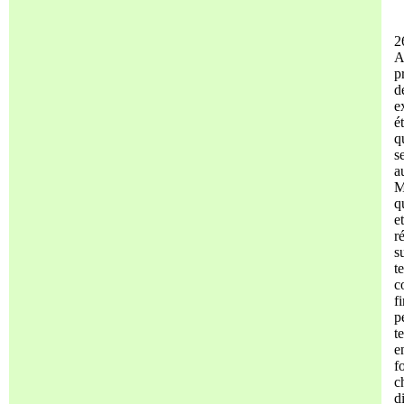
2
A
p
d
e
é
q
s
a
M
q
e
r
s
t
c
f
p
t
e
f
c
d