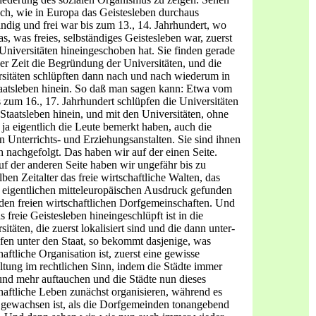
ch, wie in Europa das Geistesleben durchaus
ändig und frei war bis zum 13., 14. Jahrhundert, wo
s, was freies, selbständiges Gei­stesleben war, zuerst
 Universitäten hineingeschoben hat. Sie fin­den gerade
ser Zeit die Begründung der Universitäten, und die
sitäten schlüpften dann nach und nach wiederum in
aats­leben hinein. So daß man sagen kann: Etwa vom
s zum 16., 17. Jahrhundert schlüpfen die Universitäten
 Staatsleben hinein, und mit den Universitäten, ohne
 ja eigentlich die Leute bemerkt ha­ben, auch die
n Unterrichts- und Erziehungsanstalten. Sie sind ihnen
h nachgefolgt. Das haben wir auf der einen Seite.
f der anderen Seite haben wir ungefähr bis zu
ben Zeitalter das freie wirtschaftliche Walten, das
 eigentlichen mit­teleuropäischen Ausdruck gefunden
 den freien wirtschaftlichen Dorfgemeinschaften. Und
s freie Geistesleben hineingeschlüpft ist in die
sitäten, die zuerst lokalisiert sind und die dann unter­
fen unter den Staat, so bekommt dasjenige, was
haftliche Organisation ist, zuerst eine gewisse
tung im rechtlichen Sinn, indem die Städte immer
nd mehr auftauchen und die Städte nun dieses
haftliche Leben zunächst organisieren, während es
 gewachsen ist, als die Dorfgemeinden tonangebend