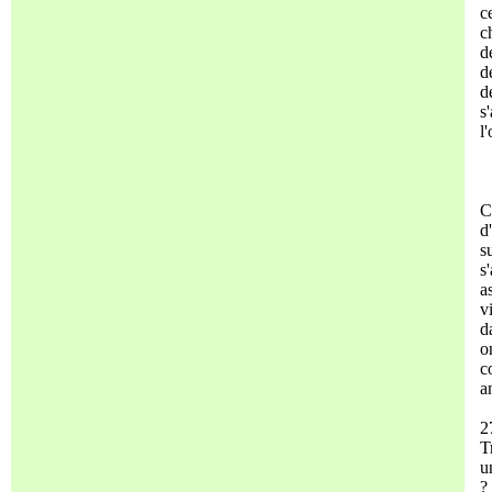
c
c
d
d
d
s
l
C
d
s
s
a
v
d
o
c
a
2
T
u
?