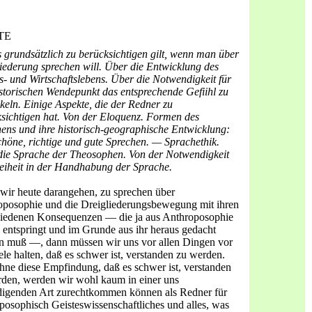
ITE
 grundsätzlich zu berücksichtigen gilt, wenn man über
iederung sprechen will. Über die Entwicklung des
s- und Wirtschaftslebens. Über die Notwendigkeit für
storischen Wendepunkt das entsprechende Gefiihl zu
keln. Einige Aspekte, die der Redner zu
sichtigen hat. Von der Eloquenz. Formen des
ens und ihre historisch-geographische Entwicklung:
höne, richtige und gute Sprechen. — Sprachethik.
die Sprache der Theosophen. Von der Notwendigkeit
eiheit in der Handhabung der Sprache.
ir heute darangehen, zu sprechen über
oposophie und die Dreigliederungsbewegung mit ihren
hiedenen Konsequenzen — die ja aus Anthroposophie
 entspringt und im Grunde aus ihr her­aus gedacht
n muß —, dann müssen wir uns vor allen Dingen vor
ele halten, daß es schwer ist, verstanden zu werden.
ne diese Empfindung, daß es schwer ist, verstanden
den, werden wir wohl kaum in einer uns
digenden Art zurechtkommen kön­nen als Redner für
posophisch Geisteswissenschaftliches und alles, was