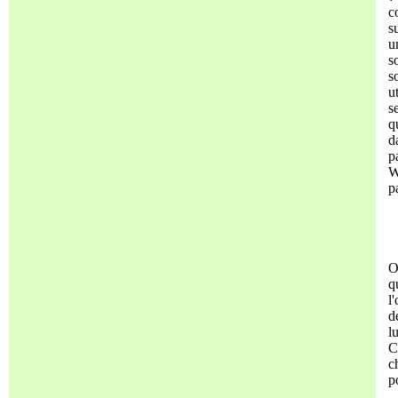
c
s
u
s
s
u
s
q
d
p
W
p
O
q
l
d
l
C
c
p