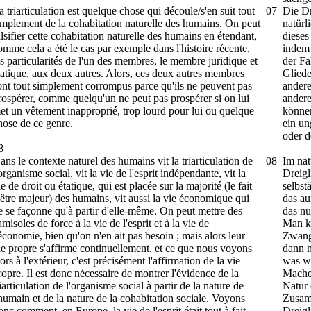
a triarticulation est quelque chose qui découle/s'en suit tout
07
Die Dr
implement de la cohabitation naturelle des humains. On peut
natür
alsifier cette cohabitation naturelle des humains en étendant,
dieses
omme cela a été le cas par exemple dans l'histoire récente,
indem 
es particularités de l'un des membres, le membre juridique et
der Fa
tatique, aux deux autres. Alors, ces deux autres membres
Gliede
ont tout simplement corrompus parce qu'ils ne peuvent pas
andere
rospérer, comme quelqu'un ne peut pas prospérer si on lui
andere
et un vêtement inapproprié, trop lourd pour lui ou quelque
können
hose de ce genre.
ein un
oder d
8
ans le contexte naturel des humains vit la triarticulation de
08
Im na
'organisme social, vit la vie de l'esprit indépendante, vit la
Dreigl
ie de droit ou étatique, qui est placée sur la majorité (le fait
selbst
'être majeur) des humains, vit aussi la vie économique qui
das au
e se façonne qu'à partir d'elle-même. On peut mettre des
das nu
amisoles de force à la vie de l'esprit et à la vie de
Man ka
'économie, bien qu'on n'en ait pas besoin ; mais alors leur
Zwangs
ie propre s'affirme continuellement, et ce que nous voyons
dann m
lors à l'extérieur, c'est précisément l'affirmation de la vie
was wi
ropre. Il est donc nécessaire de montrer l'évidence de la
Machen
riarticulation de l'organisme social à partir de la nature de
Natur 
'humain et de la nature de la cohabitation sociale. Voyons
Zusamm
onc comment, en Europe, la vie de l'esprit était tout à fait
Dreigl