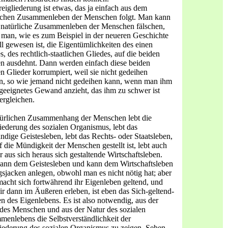
eigliederung ist etwas, das ja einfach aus dem
lichen Zusammenleben der Menschen folgt. Man kann
 natürliche Zu­sammenleben der Menschen fälschen,
man, wie es zum Beispiel in der neueren Geschichte
ll gewesen ist, die Eigentümlichkeiten des einen
s, des rechtlich-staatlichen Gliedes, auf die beiden
n ausdehnt. Dann werden einfach diese beiden
n Glieder korrumpiert, weil sie nicht gedeihen
, so wie jemand nicht ge­deihen kann, wenn man ihm
geeignetes Gewand anzieht, das ihm zu schwer ist
ergleichen.
türlichen Zusammenhang der Menschen lebt die
iede­rung des sozialen Organismus, lebt das
ändige Geistesleben, lebt das Rechts- oder Staatsleben,
f die Mündigkeit der Menschen gestellt ist, lebt auch
r aus sich heraus sich gestaltende Wirt­schaftsleben.
nn dem Geistesleben und kann dem Wirtschafts­leben
jacken anlegen, obwohl man es nicht nötig hat; aber
acht sich fortwährend ihr Eigenleben geltend, und
r dann im Äußeren erleben, ist eben das Sich-geltend-
 des Eigen­lebens. Es ist also notwendig, aus der
des Menschen und aus der Natur des sozialen
enlebens die Selbstverständlichkeit der
iederung des sozialen Organismus zu zeigen. Sehen