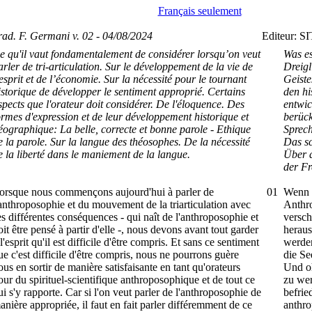
Français seulement
rad. F. Germani v. 02 - 04/08/2024
Editeur: S
e qu'il vaut fondamentalement de considérer lorsqu’on veut
Was es
arler de tri-articulation. Sur le développement de la vie de
Dreigl
’esprit et de l’économie. Sur la nécessité pour le tournant
Geiste
istorique de développer le sentiment approprié. Certains
den hi
spects que l'orateur doit considérer. De l'éloquence. Des
entwic
ormes d'expression et de leur développement historique et
berück
éographique: La belle, correcte et bonne parole - Ethique
Sprech
e la parole. Sur la langue des théosophes. De la nécessité
Das sc
e la liberté dans le maniement de la langue.
Über 
der Fr
orsque nous commençons aujourd'hui à parler de
01
Wenn w
'anthroposophie et du mouvement de la triarticulation avec
Anthr
es différentes conséquences - qui naît de l'anthroposophie et
versc
oit être pensé à partir d'elle -, nous devons avant tout garder
heraus
 l'esprit qu'il est difficile d'être compris. Et sans ce sentiment
werde
ue c'est difficile d'être compris, nous ne pourrons guère
die Se
ous en sortir de manière satisfaisante en tant qu'orateurs
Und oh
our du spirituel-scientifique anthroposophique et de tout ce
zu wer
ui s'y rapporte. Car si l'on veut parler de l'anthroposophie de
befrie
anière appropriée, il faut en fait parler différemment de ce
anthro