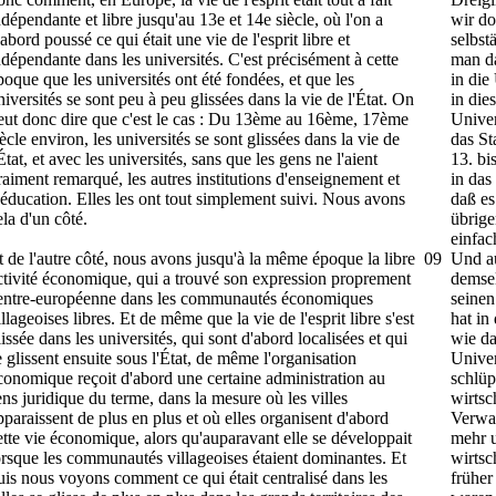
ndépendante et libre jusqu'au 13e et 14e siècle, où l'on a
wir do
'abord poussé ce qui était une vie de l'esprit libre et
selbst
ndépendante dans les universités. C'est précisément à cette
man da
poque que les universités ont été fondées, et que les
in die
niversités se sont peu à peu glissées dans la vie de l'État. On
in die
eut donc dire que c'est le cas : Du 13ème au 16ème, 17ème
Univer
iècle environ, les universités se sont glissées dans la vie de
das St
'État, et avec les universités, sans que les gens ne l'aient
13. bi
raiment remarqué, les autres institutions d'enseignement et
in das
'éducation. Elles les ont tout simplement suivi. Nous avons
daß es
ela d'un côté.
übrige
einfac
t de l'autre côté, nous avons jusqu'à la même époque la libre
09
Und au
ctivité économique, qui a trouvé son expression proprement
demsel
entre-européenne dans les communautés économiques
seinen
illageoises libres. Et de même que la vie de l'esprit libre s'est
hat in
lissée dans les universités, qui sont d'abord localisées et qui
wie da
e glissent ensuite sous l'État, de même l'organisation
Univer
conomique reçoit d'abord une certaine administration au
schlüp
ens juridique du terme, dans la mesure où les villes
wirtsc
pparaissent de plus en plus et où elles organisent d'abord
Verwal
ette vie économique, alors qu'auparavant elle se développait
mehr u
orsque les communautés villageoises étaient dominantes. Et
wirtsc
uis nous voyons comment ce qui était centralisé dans les
früher