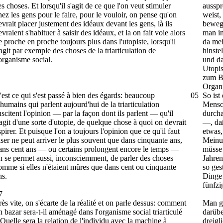
es choses. Et lorsqu'il s'agit de ce que l'on veut stimuler
ausspr
hez les gens pour le faire, pour le vouloir, on pense qu'on
weist,
evrait placer justement des idéaux devant les gens, là ils
bewegt
evraient s'habituer à saisir des idéaux, et la on fait voie alors
man in
e proche en proche toujours plus dans l'utopiste, lorsqu'il
da mei
'agit par exemple des choses de la triarticulation de
hinste
'organisme social.
und da
Utopis
zum Be
Organ
'est ce qui s'est passé à bien des égards: beaucoup
05
So ist
'humains qui parlent aujourd'hui de la triarticulation
Mensch
uscitent l'opinion — par la façon dont ils parlent — qu'il
durcha
'agit d'une sorte d'utopie, de quelque chose à quoi on devrait
—, daß
spirer. Et puisque l'on a toujours l'opinion que ce qu'il faut
etwas,
iser ne peut arriver le plus souvent que dans cinquante ans,
Meinun
ans cent ans — ou certains prolongent encore le temps —
müsse 
n se permet aussi, inconsciemment, de parler des choses
Jahren
omme si elles n'étaient mûres que dans cent ou cinquante
so ges
ns.
Dinge 
fünfzi
7
rès vite, on s'écarte de la réalité et on parle dessus: comment
Man gl
n bazar sera-t-il aménagé dans l'organisme social triarticulé
darübe
 Quelle sera la relation de l'individu avec la machine à
dreigl