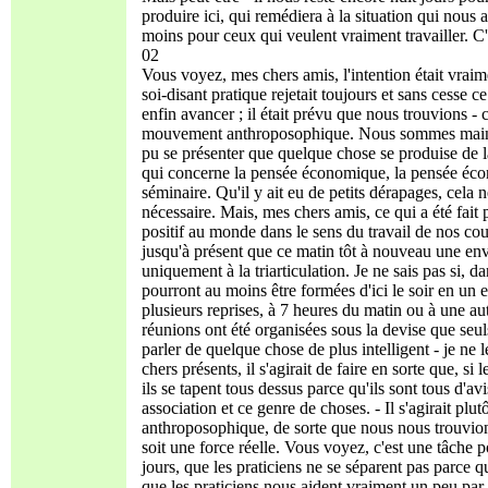
produire ici, qui remédiera à la situation qui nous
moins pour ceux qui veulent vraiment travailler. C'e
02
Vous voyez, mes chers amis, l'intention était vraime
soi-disant pratique rejetait toujours et sans cesse c
enfin avancer ; il était prévu que nous trouvions - 
mouvement anthroposophique. Nous sommes maintena
pu se présenter que quelque chose se produise de l
qui concerne la pensée économique, la pensée écon
séminaire. Qu'il y ait eu de petits dérapages, cela 
nécessaire. Mais, mes chers amis, ce qui a été fait
positif au monde dans le sens du travail de nos co
jusqu'à présent que ce matin tôt à nouveau une env
uniquement à la triarticulation. Je ne sais pas si, d
pourront au moins être formées d'ici le soir en un 
plusieurs reprises, à 7 heures du matin ou à une aut
réunions ont été organisées sous la devise que seuls 
parler de quelque chose de plus intelligent - je ne 
chers présents, il s'agirait de faire en sorte que, si 
ils se tapent tous dessus parce qu'ils sont tous d'av
association et ce genre de choses. - Il s'agirait plu
anthroposophique, de sorte que nous nous trouvion
soit une force réelle. Vous voyez, c'est une tâche p
jours, que les praticiens ne se séparent pas parce 
que les praticiens nous aident vraiment un peu pa