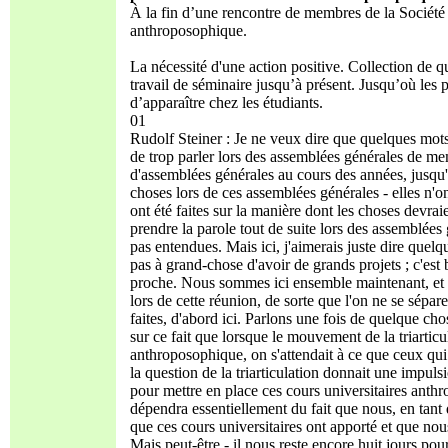
À la fin d’une rencontre de membres de la Société
anthroposophique.
La nécessité d'une action positive. Collection de qu
travail de séminaire jusqu’à présent. Jusqu’où les 
d’apparaître chez les étudiants.
01
Rudolf Steiner : Je ne veux dire que quelques mots 
de trop parler lors des assemblées générales de me
d'assemblées générales au cours des années, jusqu'à
choses lors de ces assemblées générales - elles n'on
ont été faites sur la manière dont les choses devra
prendre la parole tout de suite lors des assemblées
pas entendues. Mais ici, j'aimerais juste dire quelq
pas à grand-chose d'avoir de grands projets ; c'est 
proche. Nous sommes ici ensemble maintenant, et i
lors de cette réunion, de sorte que l'on ne se sépa
faites, d'abord ici. Parlons une fois de quelque chos
sur ce fait que lorsque le mouvement de la triarti
anthroposophique, on s'attendait à ce que ceux qui 
la question de la triarticulation donnait une impulsi
pour mettre en place ces cours universitaires anthr
dépendra essentiellement du fait que nous, en tant
que ces cours universitaires ont apporté et que nou
Mais peut-être - il nous reste encore huit jours pou