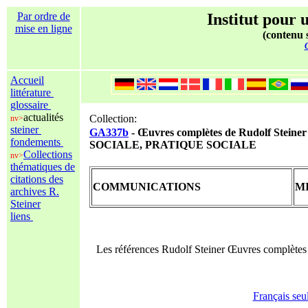
Par ordre de
Institut pour u
mise en ligne
(contenu s
C
Accueil
littérature
glossaire
actualités
Collection:
nv>
steiner
GA337b
- Œuvres complètes de Rudolf Stei
fondements
SOCIALE, PRATIQUE SOCIALE
Collections
nv>
thématiques de
citations des
COMMUNICATIONS
M
archives R.
Steiner
liens
Les références Rudolf Steiner Œuvres complète
Français seu