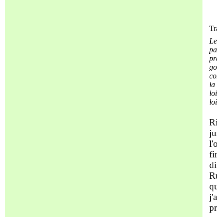
Tr
Le
pa
pr
go
co
la
lo
loi
Ri
ju
l'
fi
di
Ru
qu
j'
pr