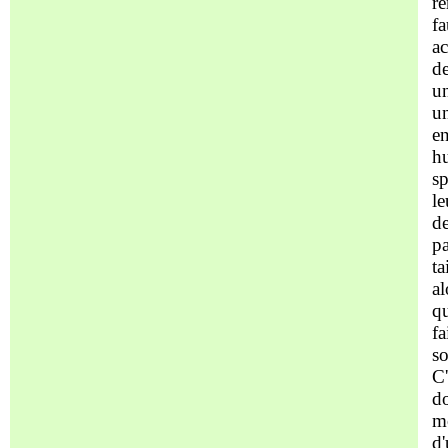
re
fa
ac
de
un
u
en
hu
sp
le
de
pa
ta
al
qu
fa
so
C'
do
mo
d'