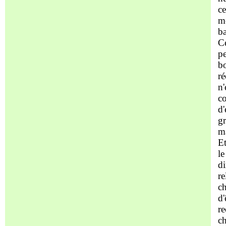
ce
mê
ba
Ce
pe
bo
ré
n'
co
d'
gr
ma
Et
le
di
re
ch
d'
re
ch