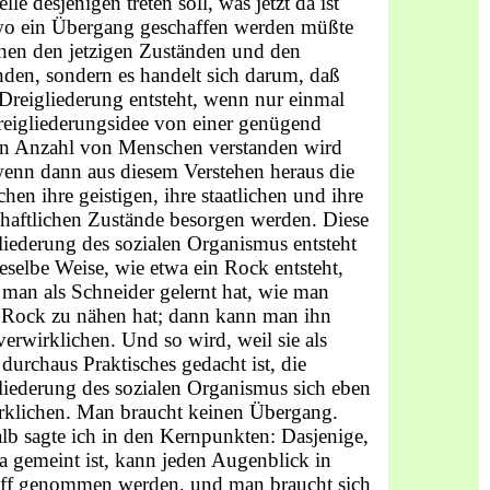
elle desjenigen treten soll, was jetzt da ist
o ein Über­gang geschaffen werden müßte
hen den jetzigen Zuständen und den
nden, sondern es handelt sich darum, daß
 Drei­gliederung entsteht, wenn nur einmal
reigliederungsidee von einer genügend
n Anzahl von Menschen verstanden wird
enn dann aus diesem Verstehen heraus die
en ihre geisti­gen, ihre staatlichen und ihre
chaftlichen Zustände besorgen werden. Diese
liederung des sozialen Organismus entsteht
ieselbe Weise, wie etwa ein Rock entsteht,
man als Schneider gelernt hat, wie man
 Rock zu nähen hat; dann kann man ihn
verwirklichen. Und so wird, weil sie als
 durchaus Praktisches gedacht ist, die
liederung des sozialen Organismus sich eben
rklichen. Man braucht keinen Über­gang.
lb sagte ich in den Kernpunkten: Dasjenige,
a gemeint ist, kann jeden Augenblick in
ff genommen werden, und man braucht sich