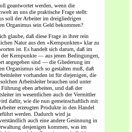
oll geantwortet werden, wenn die
welt an uns die praktische Frage stellt:
s soll der Arbeiter im dreigliedrigen
len Organimus sein Geld bekommen?
ich glaube, daß diese Frage in ihrer rein
lichen Natur aus den «Kernpunkten» klar zu
worten ist. Es handelt sich darum, daß im
 der Kernpunkte — aus jenen Bedingungen,
ort angegeben sind — die Gliederung im
len Organismus sich so gestalten muß, daß
beitsleiter vorhanden ist für diejenigen, die
 solchen Arbeitsleiter brauchen und unter
r Führung eben arbeiten, und daß der
tsleiter im wesentlichen auch der Vermittler
wird dafür, wie die nun gemeinschaftlich mit
rbeiter erzeugten Produkte in den Handel
eführt werden. Dadurch wird ja
tverständlich auch eine andere Gesinnung in
erwaltung desjenigen kommen, was im