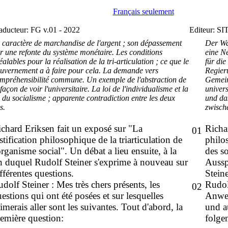
Français seulement
aducteur: FG v.01 - 2022
Editeur: SI
 caractère de marchandise de l'argent ; son dépassement
Der Wa
r une refonte du système monétaire. Les conditions
eine N
éalables pour la réalisation de la tri-articulation ; ce que le
für die
uvernement a à faire pour cela. La demande vers
Regier
mpréhensibilité commune. Un exemple de l'abstraction de
Gemeinv
 façon de voir l'universitaire. La loi de l'individualisme et la
univer
i du socialisme ; apparente contradiction entre les deux
und da
s.
zwisch
chard Eriksen fait un exposé sur "La
Richa
01
stification philosophique de la triarticulation de
philo
organisme social". Un débat a lieu ensuite, à la
des s
n duquel Rudolf Steiner s'exprime à nouveau sur
Aussp
fférentes questions.
Stein
dolf Steiner : Mes très chers présents, les
Rudol
02
estions qui ont été posées et sur lesquelles
Anwes
aimerais aller sont les suivantes. Tout d'abord, la
und a
emière question:
folge