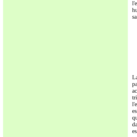
l'
hu
sa
L
pa
ac
tr
l'
es
qu
da
es