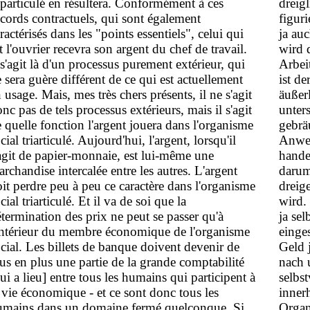
iparticulé en résultera. Conformément à ces
dreig
cords contractuels, qui sont également
figur
ractérisés dans les "points essentiels", celui qui
ja au
t l'ouvrier recevra son argent du chef de travail.
wird 
 s'agit là d'un processus purement extérieur, qui
Arbei
 sera guère différent de ce qui est actuellement
ist de
 usage. Mais, mes très chers présents, il ne s'agit
äußer
nc pas de tels processus extérieurs, mais il s'agit
unter
 quelle fonction l'argent jouera dans l'organisme
gebrä
cial triarticulé. Aujourd'hui, l'argent, lorsqu'il
Anwes
agit de papier-monnaie, est lui-même une
handel
rchandise intercalée entre les autres. L'argent
darum
it perdre peu à peu ce caractère dans l'organisme
dreig
cial triarticulé. Et il va de soi que la
wird.
termination des prix ne peut se passer qu'à
ja se
'intérieur du membre économique de l'organisme
einge
cial. Les billets de banque doivent devenir de
Geld 
us en plus une partie de la grande comptabilité
nach 
ui a lieu] entre tous les humains qui participent à
selbs
 vie économique - et ce sont donc tous les
inner
umains dans un domaine fermé quelconque. Si
Organ