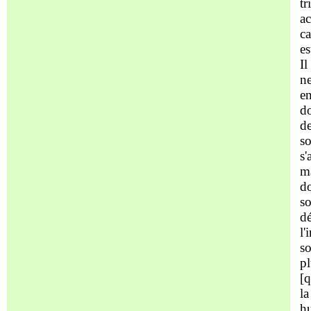
tr
ac
ca
es
Il
ne
en
do
de
so
s'
ma
do
so
dé
l
so
pl
[q
la
h