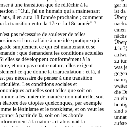
nser à une transition que de réfléchir à la
gar n
estion : "Oui, j'ai un humain qui a maintenant
ist d
 ans, il en aura 18 l'année prochaine ; comment
Überg
ra la transition entre la 17e et la 18e année" ?
nachz
einen 
 n'est pas nécessaire de soulever de telles
näch­s
estions si l'on a affaire à une idée pratique qui
Überg
garde simplement ce qui est maintenant et se
Jahr?
mande : que demandent les conditions actuelles
aufwi
Si elles se développent conformément à la
zu tun
ture, et non pas contre nature, elles exigent
was je
stement ce que donne la triarticulation ; et là, il
gegen
est pas nécessaire de penser à une transition
natur
rticulière. Les conditions sociales et
weite
onomiques actuelles sont telles que soit on
die D
ntinue à les traiter de manière non naturelle, soit
an ei
 élabore des utopies quelconques, par exemple
heuti
mme le léninisme et le trotskisme, et on veut les
sind 
çonner à partir de là, soit on les aborde
unnat
nformément à la nature - et alors naît la
aufst