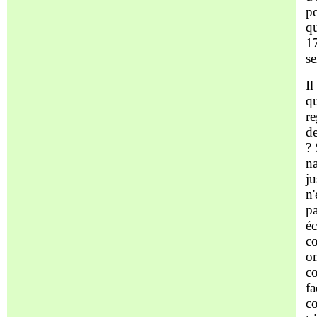
pe
qu
17
se
Il
qu
re
de
? 
na
ju
n'
pa
éc
co
on
co
fa
co