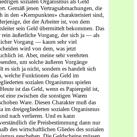
lied­rigen sozialen Organismus als Geld
iert. Gemäß jenen Ver­tragsabmachungen, die
ch in den «Kernpunkten» charakteri­siert sind,
derjenige, der der Arbeiter ist, von dem
tslei­ter sein Geld übermittelt bekommen. Das
r rein äußerliche Vorgang, der sich ja — als
licher Vorgang — kaum sehr viel
scheiden wird von dem, was jetzt
uchlich ist. Aber, meine sehr verehrten
enden, um solche äußeren Vorgänge
t es sich ja nicht, sondern es handelt sich
, welche Funktionen das Geld im
egliederten sozialen Organismus spielen
 Heute ist das Geld, wenn es Papiergeld ist,
lbst eine zwischen die sonstigen Waren
schoben Ware. Diesen Charakter muß das
ja im dreigegliederten sozialen Organis­mus
und nach verlieren. Und es kann
tverständlich die Preisbestimmung dann nur
halb des wirtschaftlichen Gliedes des sozialen
ismus geschehen. Die Geldscheine müssen