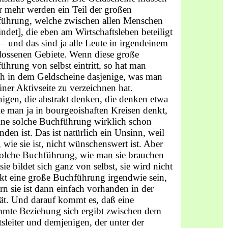
r mehr werden ein Teil der großen
ührung, welche zwi­schen allen Menschen
findet], die eben am Wirtschaftsleben beteiligt
— und das sind ja alle Leute in irgendeinem
los­senen Gebiete. Wenn diese große
ührung von selbst eintritt, so hat man
ch in dem Geldscheine dasjenige, was man
iner Aktivseite zu verzeichnen hat.
nigen, die abstrakt den­ken, die denken etwa
ie man ja in bourgeoishaften Kreisen denkt,
ine solche Buchführung wirklich schon
nden ist. Das ist natürlich ein Unsinn, weil
, wie sie ist, nicht wün­schenswert ist. Aber
solche Buchführung, wie man sie brau­chen
sie bildet sich ganz von selbst, sie wird nicht
akt eine große Buchführung irgendwie sein,
rn sie ist dann ein­fach vorhanden in der
tät. Und darauf kommt es, daß eine
mmte Beziehung sich ergibt zwischen dem
tsleiter und demjenigen, der unter der