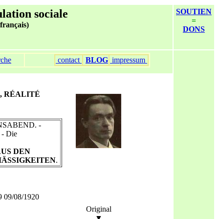
ulation sociale
SOUTIEN
=
 français)
DONS
rche
contact
BLOG
impressum
ES, RÉALITÉ
NSABEND. -
 - Die
AUS DEN
MÄSSIGKEITEN
.
9 09/08/1920
Original
▼