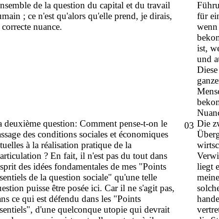
ensemble de la question du capital et du travail
Führu
main ; ce n'est qu'alors qu'elle prend, je dirais,
für e
 correcte nuance.
wenn 
bekom
ist, 
und a
Diese
ganze
Mensc
bekom
Nuanc
a deuxième question: Comment pense-t-on le
Die z
03
ssage des conditions sociales et économiques
Überg
tuelles à la réalisation pratique de la
wirts
iarticulation ? En fait, il n'est pas du tout dans
Verwi
esprit des idées fondamentales de mes "Points
liegt
sentiels de la question sociale" qu'une telle
meine
estion puisse être posée ici. Car il ne s'agit pas,
solch
ns ce qui est défendu dans les "Points
hande
sentiels", d'une quelconque utopie qui devrait
vertr