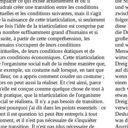
mplacer ce qui existe actuellement et où il
die St
udrait créer une transition entre les conditions
und w
tuelles et les conditions suivantes, mais il s'agit
zwisc
 la naissance de cette triarticulation, si seulement
folge
e fois l'idée de la triarticulation est comprise par
diese
n nombre suffisamment grand d'humains et si
die D
suite, à partir de cette compréhension, les
große
mains s'occupent de leurs conditions
und w
irituelles, de leurs conditions étatiques et de
Mensch
urs conditions économiques. Cette triarticulation
wirts
 l'organisme social naît de la même manière que,
Dreig
r exemple, un costume naît lorsque, en tant que
auf d
illeur, on a appris comment coudre un costume ;
wenn 
ors on peut aussi la réaliser. Et c'est ainsi, parce
einen
'elle est conçue comme quelque chose de tout à
auch 
it pratique, que la triarticulation de l'organisme
etwas
cial se réalisera. Il n'y a pas besoin de transition.
Dreig
est pourquoi j'ai dit dans les points essentiels : ce
verwi
nt il est question ici peut être entrepris à tout
Desha
ment, et il n'est pas nécessaire de s'inquiéter
was d
une transition. Il n'est pas plus nécessaire de
Angri