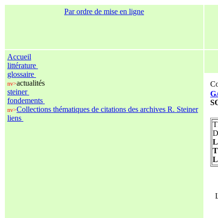
Par ordre de mise en ligne
Accueil
littérature
glossaire
actualités
Co
nv>
steiner
G
fondements
S
Collections thématiques de citations des archives R. Steiner
nv>
liens
T
D
L
T
L