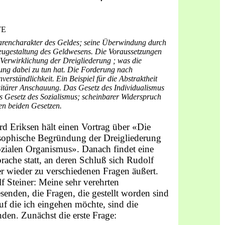
TE
rencharakter des Geldes; seine Überwindung durch
eugestaltung des Geldwesens. Die Voraussetzungen
 Verwirklichung der Dreigliederung ; was die
ung dabei zu tun hat. Die Forderung nach
erständlichkeit. Ein Beispiel für die Abstraktheit
sitärer Anschauung. Das Gesetz des Individualismus
s Gesetz des Sozialismus; scheinbarer Widerspruch
en beiden Gesetzen.
rd Eriksen hält einen Vortrag über «Die
sophische Begründung der Dreigliederung
ozialen Organismus». Danach findet eine
ra­che statt, an deren Schluß sich Rudolf
er wieder zu verschiedenen Fragen äußert.
f Steiner: Meine sehr verehrten
enden, die Fragen, die gestellt worden sind
uf die ich eingehen möchte, sind die
nden. Zunächst die erste Frage: