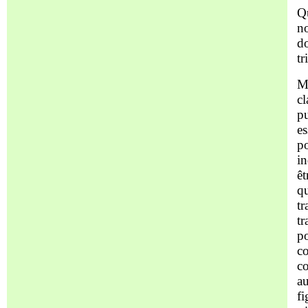
Qu
no
do
tr
Ma
cl
pu
es
po
in
êt
qu
tr
tr
po
co
co
au
fi