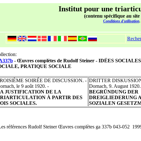
Institut pour une triartic
(contenu spécifique au site
Conditions d'utilisation
.
Reche
llection:
A337b
- Œuvres complètes de Rudolf Steiner - IDÉES SOCIAL
OCIALE, PRATIQUE SOCIALE
ROISIÈME SOIRÉE DE DISCUSSION. -
DRITTER DISKUSSIO
ornach, le 9 août 1920. -
Dornach, 9. August 1920.
A JUSTIFICATION DE LA
BEGRÜNDUNG DER
RIARTICULATION À PARTIR DES
DREIGLIEDERUNG 
OIS SOCIALES.
SOZIALEN GESETZ
Les références Rudolf Steiner Œuvres complètes ga 337b 043-052 199