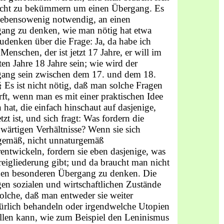
icht zu bekümmern um einen Über­gang. Es
a ebensowenig notwendig, an einen
ang zu denken, wie man nötig hat etwa
udenken über die Frage: Ja, da habe ich
Menschen, der ist jetzt 17 Jahre, er will im
ten Jahre 18 Jahre sein; wie wird der
ang sein zwischen dem 17. und dem 18.
§ Es ist nicht nötig, daß man solche Fragen
rft, wenn man es mit einer praktischen Idee
 hat, die einfach hinschaut auf dasjenige,
tzt ist, und sich fragt: Was fordern die
wär­tigen Verhältnisse? Wenn sie sich
gemäß, nicht unnaturgemäß
rentwickeln, fordern sie eben dasjenige, was
reigliede­rung gibt; und da braucht man nicht
nen besonderen Über­gang zu denken. Die
gen sozialen und wirtschaftlichen Zu­stände
solche, daß man entweder sie weiter
ürlich behan­deln oder irgendwelche Utopien
ellen kann, wie zum Beispiel den Leninismus