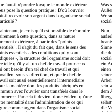
e faut-il répondre lorsque le monde extérieur
Was s
us pose la question pratique : D'où l'ouvrier
Außen
it-il recevoir son argent dans l'organisme social
Worau
iarticulé ?
sozia
intenant, je crois qu'il est possible de répondre
Nun, 
airement à cette question, dans sa nature
äußer
rement extérieure, à partir des "points
beant
sentiels". Il s'agit du fait que, dans le sens des
Sinne
ints essentiels - des conditions qui y sont
die d
diquées -, la structure de l'organisme social doit
sozia
re telle qu'il y ait un chef de travail pour ceux
ein Ar
i ont besoin d'un tel chef de travail et qui
einen
availlent sous sa direction, et que le chef de
seine
avail soit aussi essentiellement l'intermédiaire
Arbei
ur la manière dont les produits fabriqués en
sein 
mmun avec l'ouvrier sont transférés dans le
dem A
mmerce. Par cela il devient donc évident qu'une
überg
tre mentalité dans l'administration de ce qui
selbs
gure comme argent dans l'organisme social
die V