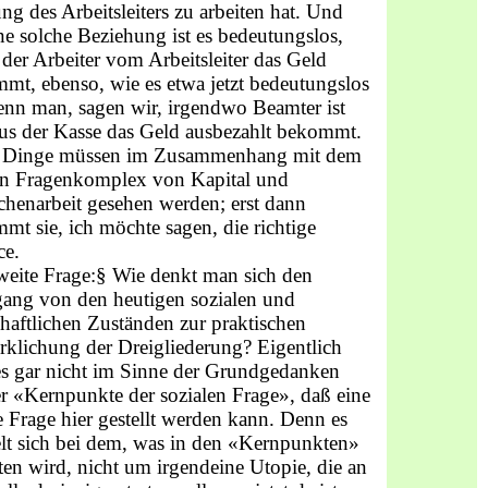
ng des Arbeitsleiters zu arbeiten hat. Und
ine solche Beziehung ist es bedeutungslos,
der Arbeiter vom Arbeitsleiter das Geld
mt, ebenso, wie es etwa jetzt bedeutungslos
wenn man, sagen wir, irgendwo Beamter ist
us der Kasse das Geld ausbezahlt bekommt.
 Dinge müssen im Zusammenhang mit dem
n Fragenkomplex von Kapital und
henarbeit gesehen werden; erst dann
mt sie, ich möchte sagen, die richtige
e.
weite Frage:§ Wie denkt man sich den
ang von den heutigen sozialen und
chaft­lichen Zuständen zur praktischen
rklichung der Dreigliederung? Eigentlich
 es gar nicht im Sinne der Grundgedanken
r «Kernpunkte der sozialen Frage», daß eine
e Frage hier ge­stellt werden kann. Denn es
lt sich bei dem, was in den «Kernpunkten»
eten wird, nicht um irgendeine Utopie, die an