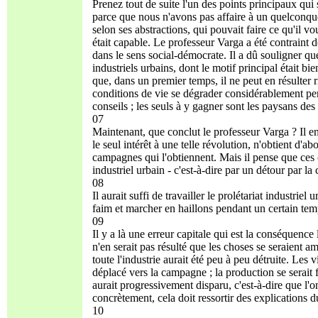
Prenez tout de suite l'un des points principaux qui
parce que nous n'avons pas affaire à un quelconq
selon ses abstractions, qui pouvait faire ce qu'il vou
était capable. Le professeur Varga a été contraint
dans le sens social-démocrate. Il a dû souligner qu
industriels urbains, dont le motif principal était bi
que, dans un premier temps, il ne peut en résulter r
conditions de vie se dégrader considérablement pen
conseils ; les seuls à y gagner sont les paysans de
07
Maintenant, que conclut le professeur Varga ? Il en 
le seul intérêt à une telle révolution, n'obtient d'a
campagnes qui l'obtiennent. Mais il pense que ces c
industriel urbain - c'est-à-dire par un détour par l
08
Il aurait suffi de travailler le prolétariat industrie
faim et marcher en haillons pendant un certain tem
09
Il y a là une erreur capitale qui est la conséquence 
n'en serait pas résulté que les choses se seraient a
toute l'industrie aurait été peu à peu détruite. Les 
déplacé vers la campagne ; la production se serait f
aurait progressivement disparu, c'est-à-dire que l'on
concrètement, cela doit ressortir des explications 
10