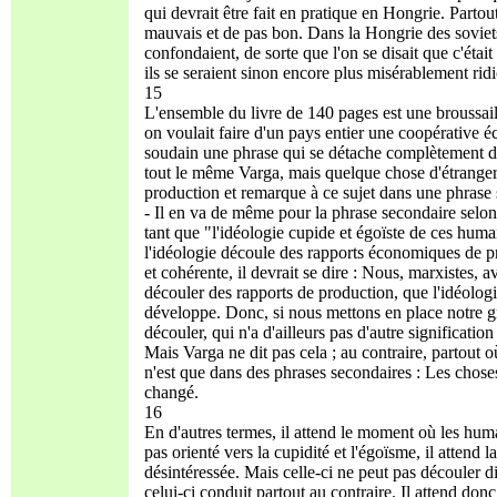
qui devrait être fait en pratique en Hongrie. Parto
mauvais et de pas bon. Dans la Hongrie des soviets/c
confondaient, de sorte que l'on se disait que c'ét
ils se seraient sinon encore plus misérablement ridic
15
L'ensemble du livre de 140 pages est une broussaill
on voulait faire d'un pays entier une coopérative
soudain une phrase qui se détache complètement du 
tout le même Varga, mais quelque chose d'étranger.
production et remarque à ce sujet dans une phrase se
- Il en va de même pour la phrase secondaire selon
tant que "l'idéologie cupide et égoïste de ces hum
l'idéologie découle des rapports économiques de p
et cohérente, il devrait se dire : Nous, marxistes, 
découler des rapports de production, que l'idéolo
développe. Donc, si nous mettons en place notre g
découler, qui n'a d'ailleurs pas d'autre significat
Mais Varga ne dit pas cela ; au contraire, partout où
n'est que dans des phrases secondaires : Les chos
changé.
16
En d'autres termes, il attend le moment où les hu
pas orienté vers la cupidité et l'égoïsme, il attend
désintéressée. Mais celle-ci ne peut pas découler
celui-ci conduit partout au contraire. Il attend do