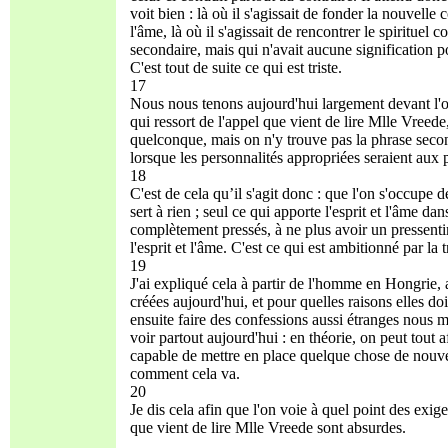
voit bien : là où il s'agissait de fonder la nouvelle
l'âme, là où il s'agissait de rencontrer le spirituel 
secondaire, mais qui n'avait aucune signification
C'est tout de suite ce qui est triste.
17
Nous nous tenons aujourd'hui largement devant l'opin
qui ressort de l'appel que vient de lire Mlle Vreed
quelconque, mais on n'y trouve pas la phrase second
lorsque les personnalités appropriées seraient aux
18
C'est de cela qu’il s'agit donc : que l'on s'occupe d
sert à rien ; seul ce qui apporte l'esprit et l'âme d
complètement pressés, à ne plus avoir un pressentime
l'esprit et l'âme. C'est ce qui est ambitionné par la t
19
J'ai expliqué cela à partir de l'homme en Hongrie, 
créées aujourd'hui, et pour quelles raisons elles do
ensuite faire des confessions aussi étranges nous m
voir partout aujourd'hui : en théorie, on peut tout
capable de mettre en place quelque chose de nouvea
comment cela va.
20
Je dis cela afin que l'on voie à quel point des exi
que vient de lire Mlle Vreede sont absurdes.