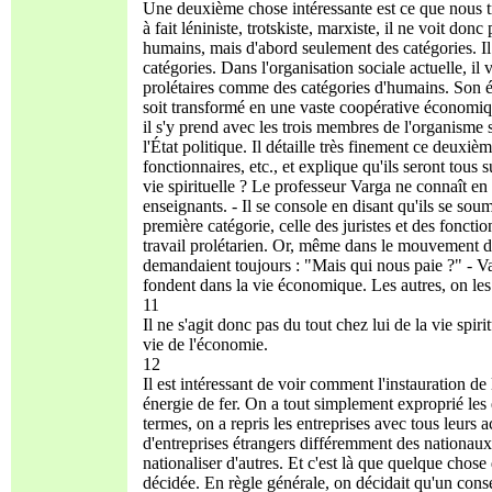
Une deuxième chose intéressante est ce que nous tro
à fait léniniste, trotskiste, marxiste, il ne voit don
humains, mais d'abord seulement des catégories. Il 
catégories. Dans l'organisation sociale actuelle, il vo
prolétaires comme des catégories d'humains. Son étro
soit transformé en une vaste coopérative économiqu
il s'y prend avec les trois membres de l'organisme 
l'État politique. Il détaille très finement ce deuxiè
fonctionnaires, etc., et explique qu'ils seront tous s
vie spirituelle ? Le professeur Varga ne connaît en fa
enseignants. - Il se console en disant qu'ils se so
première catégorie, celle des juristes et des fonct
travail prolétarien. Or, même dans le mouvement de 
demandaient toujours : "Mais qui nous paie ?" - Va
fondent dans la vie économique. Les autres, on les
11
Il ne s'agit donc pas du tout chez lui de la vie spir
vie de l'économie.
12
Il est intéressant de voir comment l'instauration d
énergie de fer. On a tout simplement exproprié les e
termes, on a repris les entreprises avec tous leurs ac
d'entreprises étrangers différemment des nationaux.
nationaliser d'autres. Et c'est là que quelque chose 
décidée. En règle générale, on décidait qu'un consei