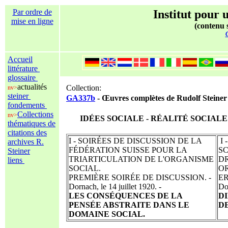
Par ordre de
Institut pour u
mise en ligne
(contenu s
C
Accueil
littérature
glossaire
actualités
Collection:
nv>
steiner
GA337b
- Œuvres complètes de Rudolf Steiner 
fondements
Collections
nv>
IDÉES SOCIALE - RÉALITÉ SOCIALE 
thématiques de
citations des
I - SOIRÉES DE DISCUSSION DE LA
I 
archives R.
FÉDÉRATION SUISSE POUR LA
S
Steiner
TRIARTICULATION DE L'ORGANISME
D
liens
SOCIAL.
O
PREMIÈRE SOIRÉE DE DISCUSSION. -
ER
Dornach, le 14 juillet 1920. -
Dor
LES CONSÉQUENCES DE LA
D
PENSÉE ABSTRAITE DANS LE
D
DOMAINE SOCIAL.