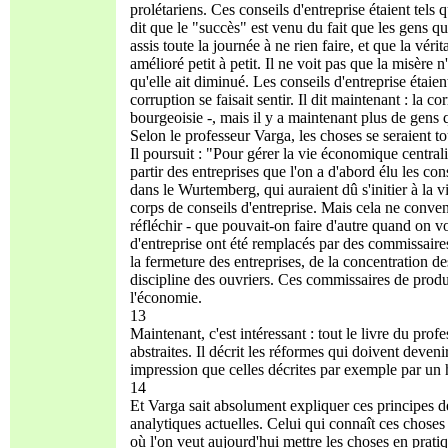
prolétariens. Ces conseils d'entreprise étaient tels 
dit que le "succès" est venu du fait que les gens qu
assis toute la journée à ne rien faire, et que la vérit
amélioré petit à petit. Il ne voit pas que la misère 
qu'elle ait diminué. Les conseils d'entreprise étaie
corruption se faisait sentir. Il dit maintenant : la co
bourgeoisie -, mais il y a maintenant plus de gens
Selon le professeur Varga, les choses se seraient tou
Il poursuit : "Pour gérer la vie économique central
partir des entreprises que l'on a d'abord élu les con
dans le Wurtemberg, qui auraient dû s'initier à la 
corps de conseils d'entreprise. Mais cela ne con
réfléchir - que pouvait-on faire d'autre quand on vo
d'entreprise ont été remplacés par des commissaire
la fermeture des entreprises, de la concentration des
discipline des ouvriers. Ces commissaires de produc
l'économie.
13
Maintenant, c'est intéressant : tout le livre du prof
abstraites. Il décrit les réformes qui doivent deven
impression que celles décrites par exemple par 
14
Et Varga sait absolument expliquer ces principes de
analytiques actuelles. Celui qui connaît ces choses 
où l'on veut aujourd'hui mettre les choses en prat