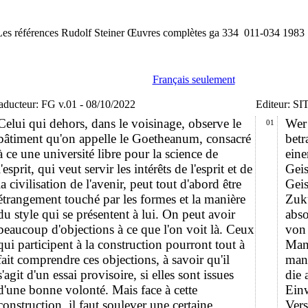
Les références Rudolf Steiner Œuvres complètes ga 334 011-034 1983
Français seulement
aducteur: FG v.01 - 08/10/2022
Editeur: SI
Celui qui dehors, dans le voisinage, observe le
Wer
01
bâtiment qu'on appelle le Goetheanum, consacré
bet
à ce une université libre pour la science de
eine
l'esprit, qui veut servir les intérêts de l'esprit et de
Geis
la civilisation de l'avenir, peut tout d'abord être
Geis
étrangement touché par les formes et la manière
Zuku
du style qui se présentent à lui. On peut avoir
abso
beaucoup d'objections à ce que l'on voit là. Ceux
von 
qui participent à la construction pourront tout à
Man
fait comprendre ces objections, à savoir qu'il
man
s'agit d'un essai provisoire, si elles sont issues
die 
d'une bonne volonté. Mais face à cette
Einw
construction, il faut soulever une certaine
Vers