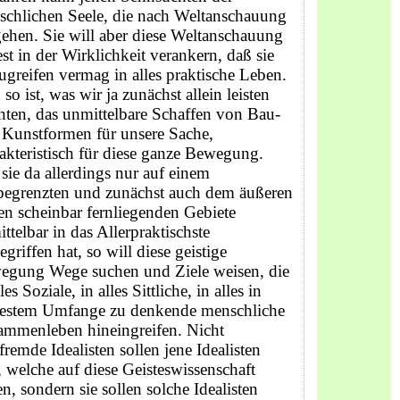
schlichen Seele, die nach Weltanschauung
ehen. Sie will aber diese Weltanschauung
est in der Wirklichkeit verankern, daß sie
ugreifen vermag in alles praktische Leben.
so ist, was wir ja zunächst allein leisten
ten, das unmittelbare Schaffen von Bau-
 Kunstformen für unsere Sache,
akteristisch für diese ganze Bewegung.
sie da allerdings nur auf einem
begrenzten und zunächst auch dem äußeren
n scheinbar fernliegenden Gebiete
ttelbar in das Allerpraktischste
egriffen hat, so will diese geistige
egung Wege suchen und Ziele weisen, die
lles Soziale, in alles Sittliche, in alles in
testem Umfange zu denkende menschliche
ammenleben hineingreifen. Nicht
fremde Idealisten sollen jene Idealisten
, welche auf diese Geisteswissenschaft
n, sondern sie sollen solche Idealisten