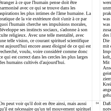
étranger à ce que l'humain pense doit être
werd
harmonisé avec ce qui se trouve dans les
unmi
aspirations les plus intimes de l'âme humaine. La
prak
pratique de la vie extérieure doit s'unir à ce par
was 
quoi l'humain cherche ses impulsions morales,
was 
développe ses instincts sociaux, s'adonne à son
zus
culte religieux. Avec une telle mentalité, avec
des 
une telle vision, ce courant spirituel scientifique
Die 
est aujourd'hui encore assez éloigné de ce qui est
mit 
recherché, voulu, voire considéré comme donc
Impu
ce qui est correct dans les cercles les plus larges
kelt
des humains cultivés d'aujourd'hui.
Mit 
Ansc
geis
ziem
Krei
ange
geha
On peut voir qu'il doit en être ainsi, mais aussi
Daß 
04
qu'il est nécessaire qu'un tel mouvement spirituel
notw