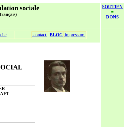
ulation sociale
SOUTIEN
=
 français)
DONS
rche
contact
BLOG
impressum
SOCIAL
ER
HAFT