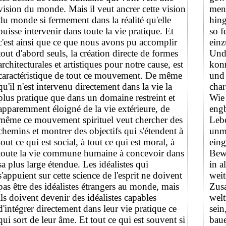
vision du monde. Mais il veut ancrer cette vision
men
du monde si fermement dans la réalité qu'elle
hing
puisse intervenir dans toute la vie pratique. Et
so f
c'est ainsi que ce que nous avons pu accomplir
einz
tout d'abord seuls, la création directe de formes
Und 
architecturales et artistiques pour notre cause, est
konn
caractéristique de tout ce mouvement. De même
und
qu'il n'est intervenu directement dans la vie la
char
plus pratique que dans un domaine restreint et
Wie 
apparemment éloigné de la vie extérieure, de
eng
même ce mouvement spirituel veut chercher des
Lebe
chemins et montrer des objectifs qui s'étendent à
unmi
tout ce qui est social, à tout ce qui est moral, à
eing
toute la vie commune humaine à concevoir dans
Bew
sa plus large étendue. Les idéalistes qui
in a
s'appuient sur cette science de l'esprit ne doivent
wei
pas être des idéalistes étrangers au monde, mais
Zus
ils doivent devenir des idéalistes capables
welt
d'intégrer directement dans leur vie pratique ce
sein
qui sort de leur âme. Et tout ce qui est souvent si
baue