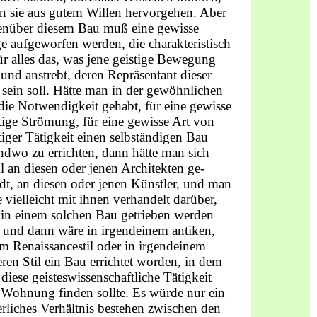
 sie aus gutem Willen hervorge­hen. Aber
enüber diesem Bau muß eine gewisse
e aufge­worfen werden, die charakteristisch
für alles das, was jene geistige Bewegung
 und anstrebt, deren Repräsentant dieser
sein soll. Hätte man in der gewöhnlichen
die Notwendigkeit gehabt, für eine gewisse
tige Strömung, für eine gewisse Art von
tiger Tätigkeit einen selbständigen Bau
ndwo zu errichten, dann hätte man sich
 an diesen oder jenen Architekten ge­
t, an diesen oder jenen Künstler, und man
e vielleicht mit ihnen verhandelt darüber,
 in einem solchen Bau getrieben werden
, und dann wäre in irgendeinem antiken,
m Renais­sancestil oder in irgendeinem
ren Stil ein Bau errichtet worden, in dem
diese geisteswissenschaftliche Tätigkeit
 Wohnung finden sollte. Es würde nur ein
rliches Verhältnis bestehen zwi­schen den