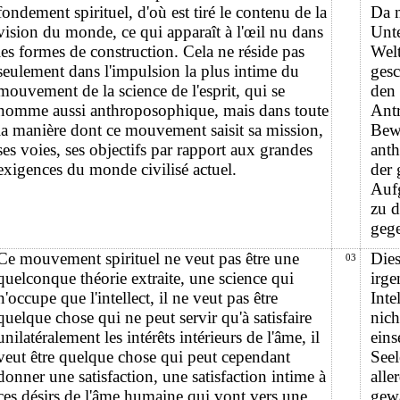
fondement spirituel, d'où est tiré le contenu de la
Da 
vision du monde, ce qui apparaît à l'œil nu dans
Unte
les formes de construction. Cela ne réside pas
Welt
seulement dans l'impulsion la plus intime du
gesc
mouvement de la science de l'esprit, qui se
den 
nomme aussi anthroposophique, mais dans toute
Antr
la manière dont ce mouvement saisit sa mission,
Bewe
ses voies, ses objectifs par rapport aux grandes
anth
exigences du monde civilisé actuel.
der 
Aufg
zu 
gege
Ce mouvement spirituel ne veut pas être une
Dies
03
quelconque théorie extraite, une science qui
irge
n'occupe que l'intellect, il ne veut pas être
Inte
quelque chose qui ne peut servir qu'à satisfaire
nich
unilatéralement les intérêts intérieurs de l'âme, il
eins
veut être quelque chose qui peut cependant
Seel
donner une satisfaction, une satisfaction intime à
alle
ces désirs de l'âme humaine qui vont vers une
gew