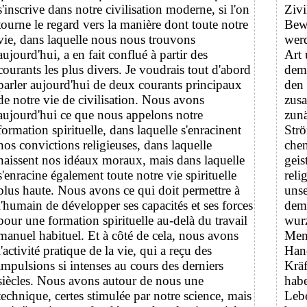
s'inscrive dans notre civilisation moderne, si l'on
Zivi
tourne le regard vers la manière dont toute notre
Bewe
vie, dans laquelle nous nous trouvons
wer
aujourd'hui, a en fait conflué à partir des
Art 
courants les plus divers. Je voudrais tout d'abord
dem 
parler aujourd'hui de deux courants principaux
den
de notre vie de civilisation. Nous avons
zusa
aujourd'hui ce que nous appelons notre
zunä
formation spirituelle, dans laquelle s'enracinent
Strö
nos convictions religieuses, dans laquelle
chen
naissent nos idéaux moraux, mais dans laquelle
geis
s'enracine également toute notre vie spirituelle
rel
plus haute. Nous avons ce qui doit permettre à
unse
l'humain de développer ses capacités et ses forces
dem 
pour une formation spirituelle au-delà du travail
wurz
manuel habituel. Et à côté de cela, nous avons
Mens
l'activité pratique de la vie, qui a reçu des
Hand
impulsions si intenses au cours des derniers
Kräf
siècles. Nous avons autour de nous une
habe
technique, certes stimulée par notre science, mais
Lebe