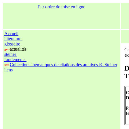
Par ordre de mise en ligne
Accueil
littérature
glossaire
actualités
Co
nv>
steiner
Œu
fondements
Collections thématiques de citations des archives R. Steiner
nv>
D
liens
T
C
D
P
B