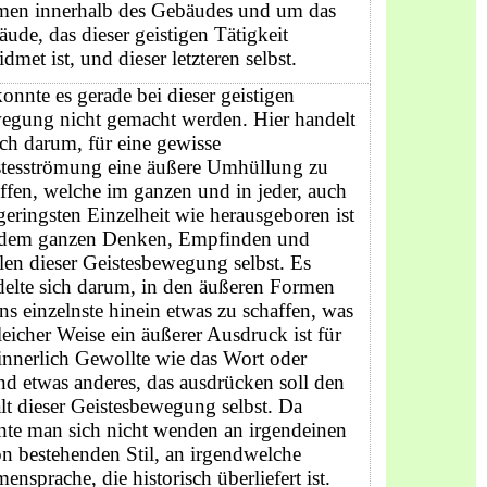
men innerhalb des Gebäudes und um das
ude, das dieser geistigen Tätigkeit
dmet ist, und dieser letzteren selbst.
onnte es gerade bei dieser geistigen
egung nicht gemacht werden. Hier handelt
ich darum, für eine gewisse
stesströmung eine äußere Umhüllung zu
ffen, welche im ganzen und in jeder, auch
geringsten Einzelheit wie herausgeboren ist
 dem ganzen Denken, Empfinden und
en dieser Geistesbewegung selbst. Es
elte sich darum, in den äußeren Formen
ins einzelnste hinein etwas zu schaffen, was
leicher Weise ein äußerer Ausdruck ist für
innerlich Gewollte wie das Wort oder
nd etwas anderes, das ausdrücken soll den
lt dieser Geistes­bewegung selbst. Da
nte man sich nicht wenden an irgendeinen
n bestehenden Stil, an irgendwelche
ensprache, die histo­risch überliefert ist.