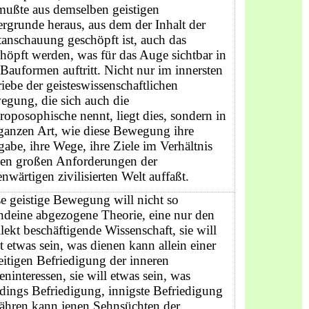
mußte aus demselben geistigen
rgrunde heraus, aus dem der Inhalt der
anschauung geschöpft ist, auch das
höpft werden, was für das Auge sichtbar in
Bauformen auftritt. Nicht nur im innersten
iebe der geisteswissenschaft­lichen
gung, die sich auch die
roposophische nennt, liegt dies, sondern in
ganzen Art, wie diese Bewegung ihre
abe, ihre Wege, ihre Ziele im Verhältnis
den großen Anforderungen der
nwärtigen zivilisierten Welt auffaßt.
e geistige Bewegung will nicht so
ndeine abgezogene Theorie, eine nur den
llekt beschäftigende Wissenschaft, sie will
t etwas sein, was dienen kann allein einer
eitigen Befriedigung der inneren
eninteressen, sie will etwas sein, was
rdings Befriedigung, innigste Befriedigung
ähren kann jenen Sehnsüchten der