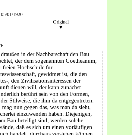
 05/01/1920
Original
▼
TE
 draußen in der Nachbarschaft den Bau
rachtet, der dem sogenannten Goetheanum,
r freien Hochschule für
teswissenschaft, gewidmet ist, die den
tes-, den Zivilisationsinteres­sen der
nft dienen will, der kann zunächst
nderlich be­rührt sein von den Formen,
der Stilweise, die ihm da entgegen­treten.
 mag nun gegen das, was man da sieht,
cherlei einzuwenden haben. Diejenigen,
am Bau beteiligt sind, werden solche
ände, daß es sich um einen vorläufigen
uch handelt, durchaus verstehen können,