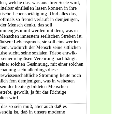
en, welche das, was aus ihrer Seele wird,
ttelbar einfließen lassen können in ihre
tische Lebensbetä­tigung. Und alles das,
oftmals so fremd verläuft in demjenigen,
der Mensch denkt, das soll
ammengestimmt werden mit dem, was in
Menschen innerstem seelischen Streben ist.
äußere Lebenspraxis, sie soll eins werden
dem, wodurch der Mensch seine sittlichen
lse sucht, seine sozialen Triebe entwik­
, seiner religiösen Verehrung nachhängt.
einer solchen Gesinnung, mit einer solchen
hauung steht allerdings diese
teswissenschaftliche Strömung heute noch
lich fern demjenigen, was in weitesten
sen der heute gebildeten Menschen
strebt, gewollt, ja für das Richtige
lten wird.
das so sein muß, aber auch daß es
endig ist, daß in unsere moderne