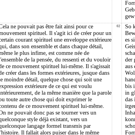
For
Gebä
gewi
Cela ne pouvait pas être fait ainsi pour ce
So k
02
mouvement spirituel. Il s'agit ici de créer pour un
Bew
certain courant spirituel une enveloppe extérieure
es s
qui, dans son ensemble et dans chaque détail,
Gei
même le plus infime, est comme née de
scha
l'ensemble de la pensée, du ressenti et du vouloir
der 
de ce mouvement spirituel lui-même. Il s'agissait
aus
de créer dans les formes extérieures, jusque dans
Woll
le moindre détail, quelque chose qui soit une
hand
expression extérieure de ce qui est voulu
bis 
intérieurement, de la même manière que la parole
in g
ou toute autre chose qui doit exprimer le
das 
contenu de ce mouvement spirituel lui-même.
irge
On ne pouvait donc pas se tourner vers un
Inha
quelconque style déjà existant, vers un
kon
quelconque langage formel transmis par
scho
l'histoire. Il fallait alors puiser dans le même
Form