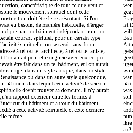
question, caractéristique de tout ce que veut et
wenn
aspire le mouvement spirituel dont cette
geg
construction doit être le représentant. Si l'on
Frag
avait eu besoin, de manière habituelle, d'ériger
ist 
quelque part un bâtiment indépendant pour un
will
certain courant spirituel, pour un certain type
Bau 
d'activité spirituelle, on se serait sans doute
Art 
adressé à tel ou tel architecte, à tel ou tel artiste,
geis
et l'on aurait peut-être négocié avec eux ce qui
geis
devait être fait dans un tel bâtiment, et l'on aurait
irge
alors érigé, dans un style antique, dans un style
wohl
Renaissance ou dans un autre style quelconque,
wand
un bâtiment dans lequel cette activité de science
hätt
spirituelle devait trouver sa demeure. Il n'y aurait
was
qu'un rapport extérieur entre les formes à
soll
l'intérieur du bâtiment et autour du bâtiment
eine
dédié à cette activité spirituelle et cette dernière
ande
elle-même.
nun 
ihre
äuße