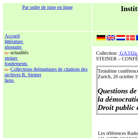
Par ordre de mise en ligne
Insti
Accueil
littérature
glossaire
actualités
Collection:
GA332a
nv>
steiner
STEINER – CONF
fondements
Collections thématiques de citations des
nv>
Troisième conférenc
archives R. Steiner
Zurich, 26 octobre 
liens
Questions de 
la démocrati
Droit public 
Les références Rudo