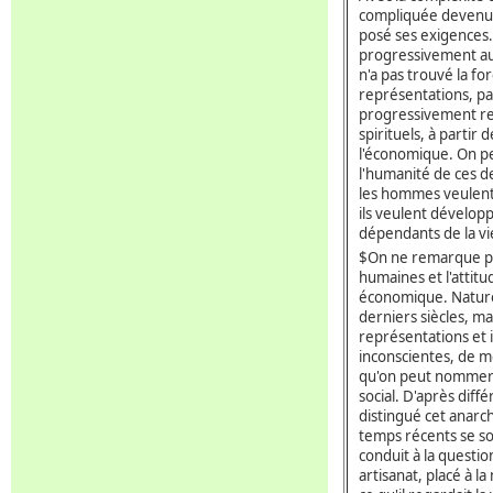
compliquée devenue 
posé ses exigences. 
progressivement au
n'a pas trouvé la f
représentations, pa
progressivement ren
spirituels, à partir
l'économique. On peu
l'humanité de ces de
les hommes veulent v
ils veulent dévelop
dépendants de la v
$On ne remarque pa
humaines et l'attit
économique. Nature
derniers siècles, ma
représentations et 
inconscientes, de m
qu'on peut nommer e
social. D'après diff
distingué cet anarch
temps récents se so
conduit à la questio
artisanat, placé à l