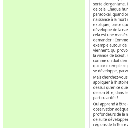
sorte d’organisme. 
de cela. Chaque hum
paradoxal, quand on
naissance à la mort 
expliquer, parce que 
développe de la nai
cela est une manièr
demander : Comment
exemple autour de l
viennent, qui provo
la viande de bœuf,
comme on doit dema
qui par exemple repr
se développe, parve
Mais cherchez-vous 
appliquer à l’histoir
dessus qu’en ce que 
de son être, dans le
particularités !
Qui apprend à être 
observation adéquat
profondeurs de la n
de suite développée
régions de la Terre 