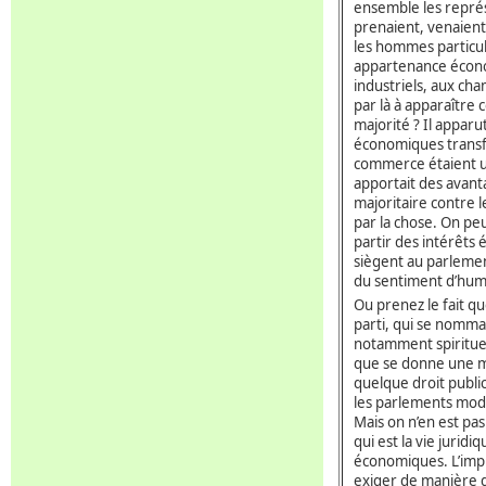
ensemble les représ
prenaient, venaient
les hommes particuli
appartenance économ
industriels, aux ch
par là à apparaître 
majorité ? Il apparu
économiques trans
commerce étaient un
apportait des avant
majoritaire contre l
par la chose. On pe
partir des intérêt
siègent au parlement
du sentiment d’hum
Ou prenez le fait q
parti, qui se nommai
notamment spirituel
que se donne une ma
quelque droit public
les parlements mod
Mais on n’en est pas
qui est la vie juridi
économiques. L’impul
exiger de manière d