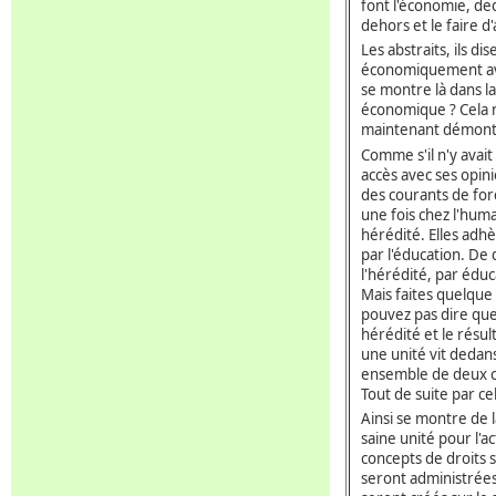
font l'économie, ded
dehors et le faire d
Les abstraits, ils di
économiquement ave
se montre là dans la
économique ? Cela n'e
maintenant démonter
Comme s'il n'y avait
accès avec ses opini
des courants de forc
une fois chez l'humai
hérédité. Elles adhèr
par l'éducation. De 
l'hérédité, par édu
Mais faites quelque
pouvez pas dire que 
hérédité et le résul
une unité vit dedan
ensemble de deux c
Tout de suite par c
Ainsi se montre de la
saine unité pour l'
concepts de droits 
seront administrée