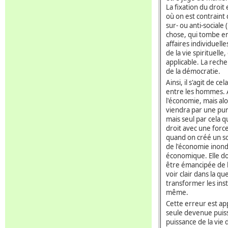
La fixation du droit
où on est contraint 
sur- ou anti-sociale
chose, qui tombe en 
affaires individuell
de la vie spirituelle
applicable. La reche
de la démocratie.
Ainsi, il s'agit de c
entre les hommes. A
l'économie, mais alo
viendra par une pur
mais seul par cela q
droit avec une forc
quand on créé un so
de l'économie inond
économique. Elle do
être émancipée de l
voir clair dans la q
transformer les inst
même.
Cette erreur est ap
seule devenue puiss
puissance de la vie