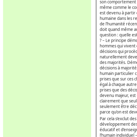
son comportement au
même comme le corre
est devenu à partir 
humaine dans les re
de l’humanité récent
doit quand même aus
question : quelle es
? – Le principe démo
hommes qui vivent 
décisions qui procè
naturellement deven
des majorités. Démo
décisions à majorité
humain particulier 
prises que sur ces c
égal à chaque autre
prises que des déci
devenu majeur, est 
clairement que seule
seulement être déci
parce qu’on est de
Par cela s’exclut d
développement des f
éducatif et d’enseig
l’humain individuel