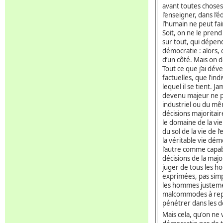
avant toutes choses
l’enseigner, dans l’
l’humain ne peut fa
Soit, on ne le prend
sur tout, qui dépend
démocratie : alors, o
d’un côté. Mais on d
Tout ce que j’ai dé
factuelles, que l’in
lequel il se tient. 
devenu majeur ne p
industriel ou du mê
décisions majoritai
le domaine de la vie
du sol de la vie de l
la véritable vie dém
l’autre comme capab
décisions de la maj
juger de tous les h
exprimées, pas simpl
les hommes justemen
malcommodes à repr
pénétrer dans les 
Mais cela, qu'on ne 