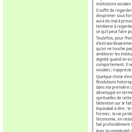
institutions sociales
Il suffit de regarder
d’exprimer sous for
aura du mal à prouve
tendance à regarder 
ce qu’il peut faire 
Toutefois, pour l’h
d'extraordinairemen
qu'on ne touche pas à
améliorer les instit
dignité quand on est
comportement. Il se 
sociales ; il appréc
Quelque chose d'ex
l’évolutions histori
dans ma première c
développé en termes
spirituelles de cet
l’attention sur le f
équivalait à dire : 
formes ; la vie juri
l'économie, en reste
fait profondément si
Avec la complexité c