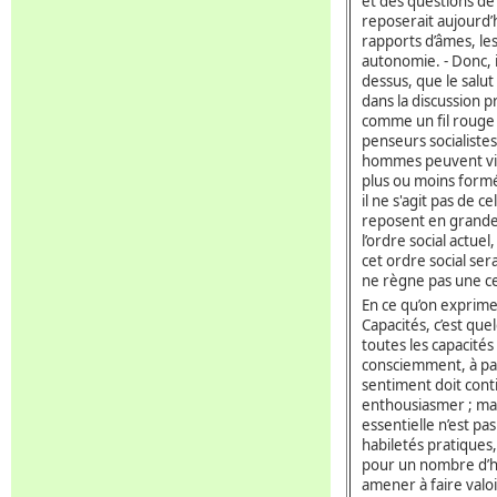
et des questions de 
reposerait aujourd’h
rapports d’âmes, les
autonomie. - Donc, il
dessus, que le salu
dans la discussion p
comme un fil rouge 
penseurs socialistes
hommes peuvent vivr
plus ou moins formé
il ne s'agit pas de 
reposent en grande 
l’ordre social actuel
cet ordre social ser
ne règne pas une cer
En ce qu’on exprime
Capacités, c’est qu
toutes les capacités 
consciemment, à par
sentiment doit cont
enthousiasmer ; mai
essentielle n’est pa
habiletés pratiques,
pour un nombre d’ho
amener à faire valoi