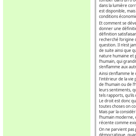
dans la lumière corr
est disponible, mai
conditions économi
Et comment se déve
donner une définitio
définition satisfais
recherché l’origine 
question. Il n’est j
de suite ainsi que 
nature humaine et pu
l’humain, qui grandit
s’enflamme aux autr
Ainsi s’enflamme le 
l'intérieur de la vie
de l’humain ou de l
leurs sentiments, q
tels rapports, qu’il
Le droit est donc q
toutes choses on co
Mais par la considér
l’humain moderne, ce
récente comme exi
On ne parvient pas p
démocratique, quan