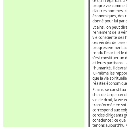
ce qu'il regardait la
propre vie comme tou
d'autres hommes, c
économiques, des r
donné pour lui par c
Et ainsi, on peut dir
reniement de la vér
vie consciente des
ces vérités de base 
progressivement ado
rendu l'esprit et l
s'est constituer un
et leurs partisans. 
l'humanité, il devrai
lui-même les rapport
que la vie spiritue
réalités économique
Et ainsi se constitu
chez de larges cercl
vie de droit, la vie 
transformée en soi a
correspond aux exig
cercles dirigeants gu
conscience ; ce que 
tenons aujourd'hui v