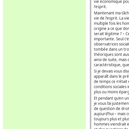
vie économique pourr
l'esprit.
Maintenant ma tâche 
vie de l'esprit. La v
multiple fois les ho
origine a ce que d
serait légitime ? –
importante. Seul c'
observatrices socia
tombée dans un trou
théoriques sont aussi
ainsi de suite, mais
caractéristique, que
Si je devais vous di
apparaît dans le pré
de temps ce n'étai
conditions sociales 
plus ou moins épargn
Et pendant qu’en un
je vous l’ai justeme
de question de droit
aujourd’hui – mais 
toujours plus et plu
hommes viendrait e