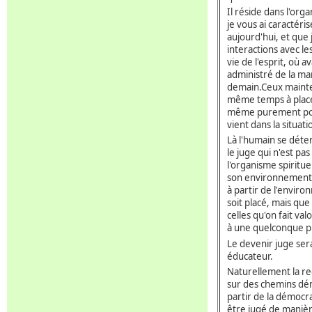
Il réside dans l'org
je vous ai caractéris
aujourd'hui, et que
interactions avec l
vie de l'esprit, où
administré de la man
demain.Ceux mainten
même temps à placer 
même purement pour 
vient dans la situat
Là l'humain se déter
le juge qui n'est pa
l'organisme spirituel
son environnement, 
à partir de l'enviro
soit placé, mais que
celles qu'on fait val
à une quelconque p
Le devenir juge se
éducateur.
Naturellement la rec
sur des chemins dé
partir de la démocrat
être jugé de manièr