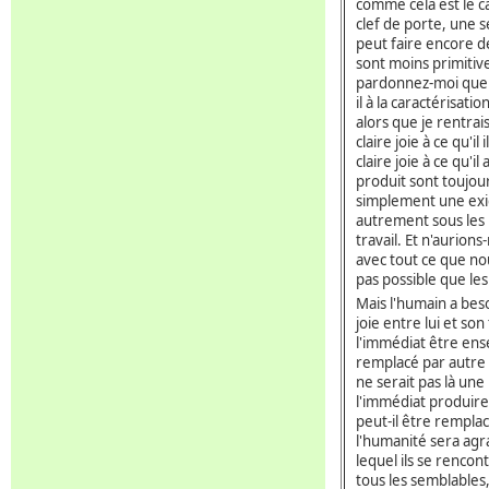
comme cela est le c
clef de porte, une 
peut faire encore d
sont moins primitives
pardonnez-moi que j
il à la caractérisat
alors que je rentrai
claire joie à ce qu'i
claire joie à ce qu'
produit sont toujour
simplement une exig
autrement sous les 
travail. Et n'aurions
avec tout ce que no
pas possible que les
Mais l'humain a beso
joie entre lui et son
l'immédiat être ense
remplacé par autre 
ne serait pas là une 
l'immédiat produire 
peut-il être remplac
l'humanité sera agr
lequel ils se renco
tous les semblables