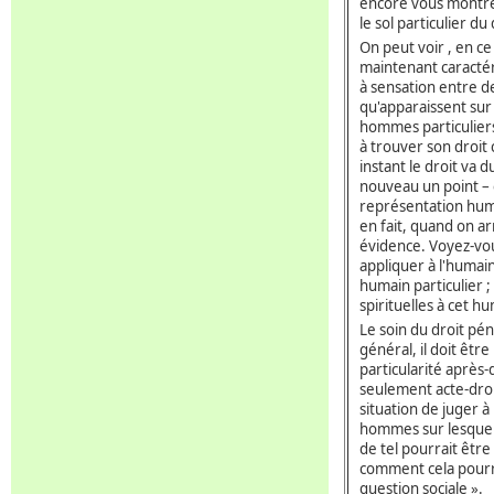
encore vous montre
le sol particulier du 
On peut voir , en ce
maintenant caractér
à sensation entre 
qu'apparaissent sur 
hommes particuliers. 
à trouver son droit
instant le droit va d
nouveau un point – 
représentation hum
en fait, quand on a
évidence. Voyez-vou
appliquer à l'humain
humain particulier ;
spirituelles à cet hu
Le soin du droit pénal
général, il doit êtr
particularité après-d
seulement acte-droit
situation de juger à
hommes sur lesquels
de tel pourrait être
comment cela pourra
question sociale ».