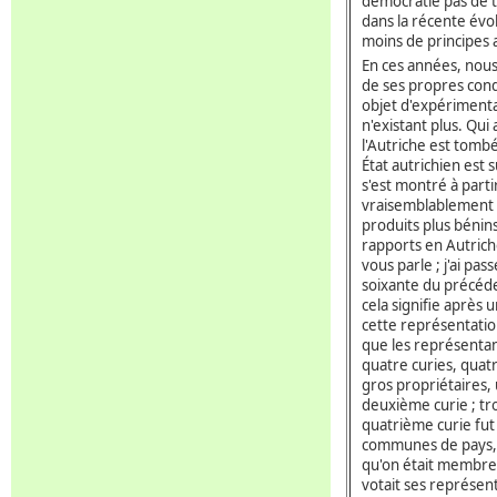
démocratie pas de to
dans la récente évo
moins de principes 
En ces années, nous 
de ses propres cond
objet d'expérimentat
n'existant plus. Qui
l'Autriche est tomb
État autrichien es
s'est montré à partir
vraisemblablement 
produits plus bénin
rapports en Autriche
vous parle ; j'ai pa
soixante du précéde
cela signifie aprè
cette représentatio
que les représentan
quatre curies, quat
gros propriétaires, 
deuxième curie ; tr
quatrième curie fut 
communes de pays, 
qu'on était membre 
votait ses représent