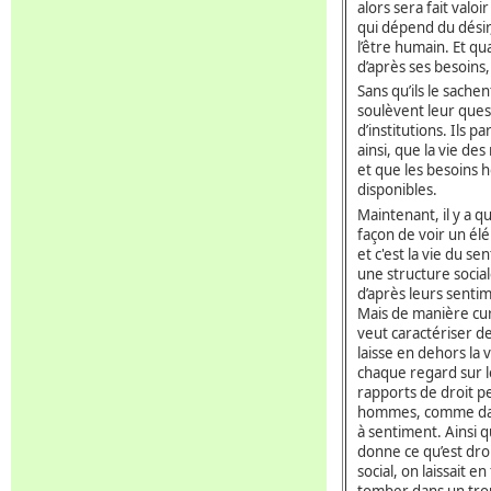
alors sera fait valoi
qui dépend du désir
l’être humain. Et qu
d’après ses besoins,
Sans qu’ils le sache
soulèvent leur quest
d’institutions. Ils p
ainsi, que la vie de
et que les besoins 
disponibles.
Maintenant, il y a q
façon de voir un él
et c'est la vie du s
une structure social
d’après leurs sentime
Mais de manière curi
veut caractériser de
laisse en dehors la 
chaque regard sur le
rapports de droit 
hommes, comme dans
à sentiment. Ainsi q
donne ce qu’est dro
social, on laissait e
tomber dans un trou,