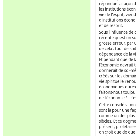
répandue la façon d
les institutions écon
vie de l'esprit, v
d'institutions écon
et de l'esprit.
Sous l'influence de 
récente question so
grosse erreur, par u
de cela : tout de sui
dépendance de la vie
Et pendant que de la
l'économie devrait 
donnerait de soi-mê
créés sur les domain
vie spirituelle reno
économiques qui ex
faisons-nous toujours
de l'économie ? - c'
Cette considération
sont là pour une faç
comme un des plus i
siècles. Et ce dogme
présent, prolétaire
on croit que de quel