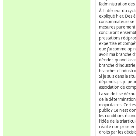
l’administration de
À l'intérieur du cy
expliqué hier. Des 
consommateurs se fer
mesures purement é
concluront ensemble
prestations réciproq
expertise et compét
que j'ai comme opinio
avoir ma branche d'i
décider, quand la v
branche d'industrie,
branches d'industrie
Si je suis dans la si
dépendra, si je peu
association de compé
La vie doit se déroul
de la détermination 
majoritaires. Certe
public ? Ce n'est don
les conditions écono
l'idée de la triarti
réalité non prise e
droits par les déci