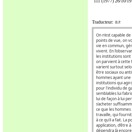
111 (1977) 26/10/1
Traducteur:
B.P.
On n’est capable de
points de vue, on vo
vie en commun, génère
vivent. En l’observa
les institutions so
on parvient à cette f
varient surtout se
être sociaux ou anti
hommes ayant une me
institutions qui agi
pour l'individu de g
semblables lui fabri
lui de façon à lui pe
s’acheter suffisamm
ce que les hommes au
travaille, qui fourn
à ce qu’il a fait. La
application, d’être 
dépendra là encore 