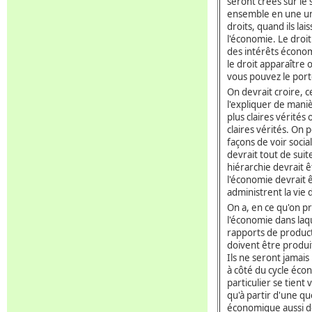
seront créés sur le
ensemble en une uni
droits, quand ils la
l'économie. Le dro
des intérêts économ
le droit apparaître
vous pouvez le port
On devrait croire, ce
l'expliquer de maniè
plus claires vérités
claires vérités. On
façons de voir socia
devrait tout de sui
hiérarchie devrait 
l'économie devrait ê
administrent la vie 
On a, en ce qu'on pr
l'économie dans laq
rapports de product
doivent être produi
Ils ne seront jamai
à côté du cycle éco
particulier se tient 
qu'à partir d'une q
économique aussi des