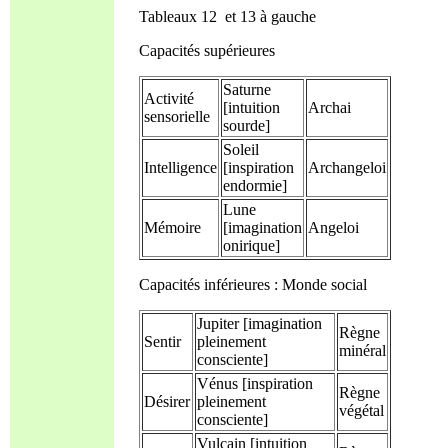
Tableaux 12 et 13 à gauche
Capacités supérieures
Saturne
Activité
[intuition
Archai
sensorielle
sourde]
Soleil
Intelligence
[inspiration
Archangeloi
endormie]
Lune
Mémoire
[imagination
Angeloi
onirique]
Capacités inférieures : Monde social
Jupiter [imagination
Règne
Sentir
pleinement
minéral
consciente]
Vénus [inspiration
Règne
Désirer
pleinement
végétal
consciente]
Vulcain [intuition