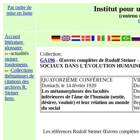
Par ordre de
Institut pour u
mise en ligne
(contenu s
C
Accueil
littérature
glossaire
actualités
Collection:
nv>
steiner
GA196
- Œuvres complètes de Rudolf Ste
fondements
SOCIAUX DANS L'ÉVOLUTION HUMAIN
Collections
nv>
thématiques de
QUATORZIÈME CONFÉRENCE
VI
citations des
Dornach, le 14 février 1920
Dor
archives R.
Les métamorphoses des facultés
Di
Steiner
inférieures de l'âme de l’humain (sentir,
See
liens
désirer, vouloir) et leur relation au monde
Beg
du social
Wel
Les références Rudolf Steiner Œuvres complète