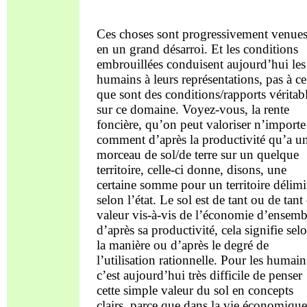
Ces choses sont progressivement venues en un grand désarroi. Et les conditions embrouillées conduisent aujourd’hui les humains à leurs représentations, pas à ce que sont des conditions/rapports véritables sur ce domaine. Voyez-vous, la rente foncière, qu’on peut valoriser n’importe comment d’après la productivité qu’a un morceau de sol/de terre sur un quelque territoire, celle-ci donne, disons, une certaine somme pour un territoire délimité selon l’état. Le sol est de tant ou de tant de valeur vis-à-vis de l’économie d’ensemble d’après sa productivité, cela signifie selon la manière ou d’après le degré de l’utilisation rationnelle. Pour les humains, c’est aujourd’hui très difficile de penser cette simple valeur du sol en concepts clairs, parce que dans la vie économique capitaliste actuelle l’intérêt du capital ou absolument le capital s’est confondu avec la rente foncière, car à la place du véritable concept de valeur d’économique politique/de peuple de la rente foncière s’est introduit une image mensongère/une formation trompeuse par le droit hypothécaire, le système de cédule hypothécaire, le système obligataire et du genre. Tout a été introduit au fond dans des représentations impossibles, non véritables. Il n’est naturellement pas possible de recevoir une représentation correcte de la rente foncière en un tour de main. Mais pensez-vous simplement comme rente foncière la valeur d’économie politique/d’économie de peuple de fond et sol en tant que tel d’un territoire, mais en rapport à sa productivité. Maintenant existe un rapport nécessaire entre cette rente foncière et ce que j’ai auparavant présenté comme minimum d’existence de l’humain. N’est-ce pas, il y a donc aujourd’hui maints réformateurs sociaux et révolutionnaires sociaux, qui rêvent absolument de la suppression de la rente foncière, ils croient que par exemple la rente foncière est supprimée quand l’ensemble de fond et sol – comme ils disent – est étatisé ou sociétarisé. Par ce qu’on amène quelque chose dans une autre forme, l’essentiel n’est toujours pas aboli. Si maintenant toute la communauté possède fond et sol, ou si tant et tant de particuliers le possède, cela ne change rien du tout à la disponibilité de la rente foncière. Elle se masque seulement, elle revêt d’autres formes. La rente foncière ainsi définie, comme je l’ai fait avant, est justement toujours là. Quand vous prenez la rente foncière sur un territoire défini et la divisez par le nombre d’habitants du territoire concerné, ainsi vous en obtenez un quotient, et ce quotient donne le seul minimum d’existence possible. Cela est une loi, comme, ma foi, la loi de Boyle-Marriott en physique est une loi entièrement déterminée, qui ne peut être autrement. Mais c’est un fait primaire, quelque chose de fondamental, que personne en réalité dans un organisme social ne gagne plus que l’ensemble de la rente foncière divisée par le nombre d’habitants. Ce qui sera gagné en plus, apparaît par coalitions et associations, par lesquelles sont crées des conditions dans lesquelles une personnalité peut acquérir plus de valeurs qu’une autre. Mais il ne peut pas passer plus dans la possession mobile/mobilière d’un humain unique que ce que je décrivais maintenant.Et de ce minimum, qui partout existe vraiment, quand aussi les conditions réelles le recouvre, provient toute la vie économique, aussi loin que cette vie économique s’étend sur ce que l’individu à de possession mobile/mobilière. De ce fait fondamental devra être parti. Il s’agit de ce qu’on ne parte pas d’un secondaire, mais de ce fait primaire. Vous pouvez comparer ce fait primaire avec un quelque autre, disons par exemple avec le fait primaire qui est aussi un tel pour la vie économique, que sur un territoire déterminé est seulement une quantité déterminée de produits bruts. La vous pourriez naturellement aussi le décrire comme souhaitable, quand plus de ce produit brut serait disponible, et vous pourriez calculer combien on pourrait avoir de plus sur ce territoire. Mais le produit brut ne se laisse pas multipl