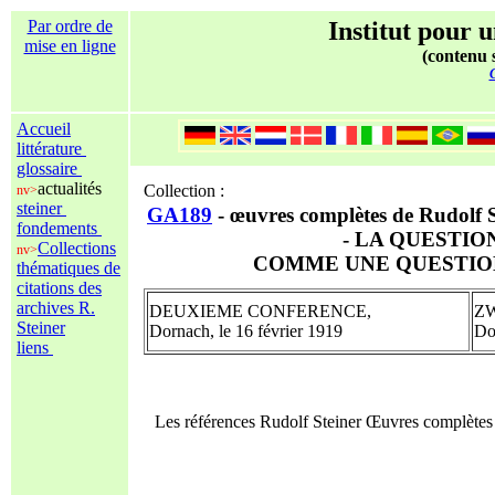
Par ordre de
Institut pour u
mise en ligne
(contenu s
C
Accueil
littérature
glossaire
actualités
Collection :
nv>
steiner
GA189
- œuvres complètes de Rudolf 
fondements
- LA QUESTIO
Collections
nv>
COMME UNE QUESTIO
thématiques de
citations des
archives R.
DEUXIEME CONFERENCE,
Z
Steiner
Dornach, le 16 février 1919
Do
liens
Les références Rudolf Steiner Œuvres complète