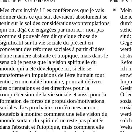
aducteur: FG v.01 09/09/2021
Editeur: SI
Mes chers invités ! Les conférences que je vais
Mein
01
donner dans ce qui suit devraient absolument se
die i
tenir sur le sol des considérations/contemplations
durc
qui ont déjà été engagées par moi ici : non pas
stehe
comme si pouvait être dit quelque chose de
sind:
significatif sur la vie sociale du présent en
Gege
concevant des réformes sociales à partir d'idées
werde
d'une manière abstraite et utopique, mais dans le
abstr
sens où je pense que la vision spirituelle du
Refo
monde qui a été développée ici, si elle se
ich m
transforme en impulsions de l'être humain tout
entwi
entier, en mentalité humaine, pourrait délivrer
Impu
des orientations et des directives pour la
Gesi
compréhension de la vie sociale et aussi pour la
Orie
formation de forces de propulsion/motivations
sozi
sociales. Les prochaines conférences auront
sozia
toutefois à montrer comment une telle vision du
werde
monde sortant du spirituel ne reste pas plantée
solch
dans l'abstrait et l'utopique, mais comment elle
Welt