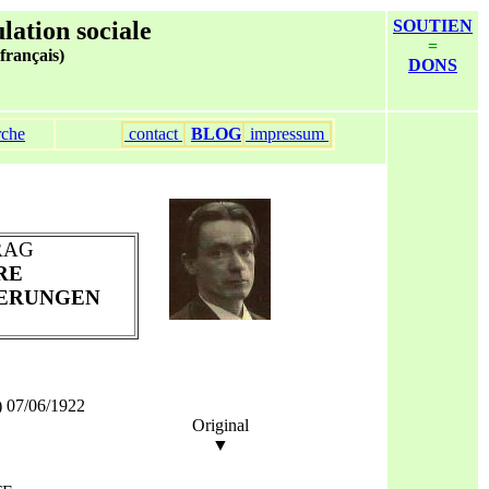
ulation sociale
SOUTIEN
=
 français)
DONS
rche
contact
BLOG
impressum
RAG
RE
DERUNGEN
) 07/06/1922
Original
▼