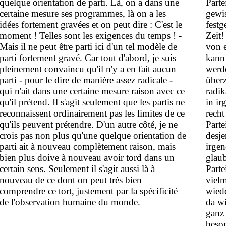
quelque orientation de parti. Là, on a dans une
Parte
certaine mesure ses programmes, là on a les
gewi
idées fortement gravées et on peut dire : C'est le
festg
moment ! Telles sont les exigences du temps ! -
Zeit!
Mais il ne peut être parti ici d'un tel modèle de
von e
parti fortement gravé. Car tout d'abord, je suis
kann
pleinement convaincu qu'il n'y a en fait aucun
werde
parti - pour le dire de manière assez radicale -
überz
qui n'ait dans une certaine mesure raison avec ce
radik
qu'il prétend. Il s'agit seulement que les partis ne
in ir
reconnaissent ordinairement pas les limites de ce
recht
qu'ils peuvent prétendre. D'un autre côté, je ne
Parte
crois pas non plus qu'une quelque orientation de
desje
parti ait à nouveau complètement raison, mais
irge
bien plus doive à nouveau avoir tord dans un
glaub
certain sens. Seulement il s'agit aussi là à
Parte
nouveau de ce dont on peut très bien
viel
comprendre ce tort, justement par la spécificité
wiede
de l'observation humaine du monde.
da w
ganz 
beso