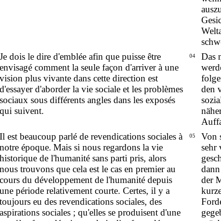
ausz
Gesic
Welta
schwe
Je dois le dire d'emblée afin que puisse être
Das 
04
envisagé comment la seule façon d'arriver à une
werd
vision plus vivante dans cette direction est
folg
d'essayer d'aborder la vie sociale et les problèmes
den 
sociaux sous différents angles dans les exposés
sozi
qui suivent.
nähe
Auff
Il est beaucoup parlé de revendications sociales à
Von s
05
notre époque.
Mais si nous regardons la vie
sehr 
historique de l'humanité sans parti pris, alors
gesch
nous trouvons que cela est le cas en premier au
dann
cours du développement de l'humanité depuis
der M
une période relativement courte. Certes, il y a
kurze
toujours eu des revendications sociales, des
Ford
aspirations sociales ; qu'elles se produisent d'une
gegeb