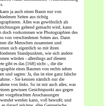
s.
kann ja auch einen Baum nur von
hiedenen Seiten aus richtig
graphieren. Alles was gewöhnlich als
irichtungen geltend gemacht wird, kann
m doch vorkommen wie Photographien des
ns von verschiedenen Seiten aus. Dann
en die Menschen zusammen und
men sich eigentlich so mit ihren
chiedenen Standpunkten, wie sich andere
hmen würden - allerdings auf diesem
te gibt es das [168] nicht -, die die
ographie eines Baumes von rechts sehen
n und sagten: Ja, das ist eine ganz falsche
ahme. - Sie kennen nämlich nur die
hme von links. So ist mir auch alles, was
einem gewissen Gesichtspunkt aus gegen
hier vorgebrachten Anschauungen
ewendet werden kann, voll bewußt; und
 es darauf ankäme, alles Gegnerische