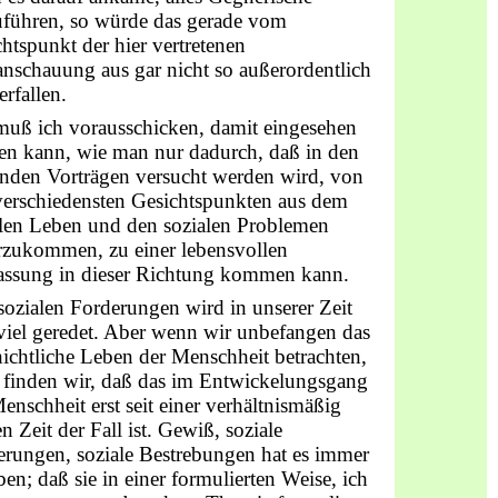
uführen, so würde das gerade vom
htspunkt der hier vertretenen
nschauung aus gar nicht so außerordentlich
rfallen.
muß ich vorausschicken, damit eingesehen
en kann, wie man nur dadurch, daß in den
enden Vorträgen versucht werden wird, von
verschiedensten Gesichtspunkten aus dem
alen Leben und den sozialen Problemen
rzukommen, zu einer lebensvollen
assung in dieser Richtung kommen kann.
ozialen Forderungen wird in unserer Zeit
viel geredet. Aber wenn wir unbefangen das
ichtliche Leben der Menschheit betrachten,
 finden wir, daß das im Entwickelungsgang
enschheit erst seit einer verhältnismäßig
n Zeit der Fall ist. Gewiß, soziale
erungen, soziale Bestrebungen hat es immer
en; daß sie in einer formulierten Weise, ich