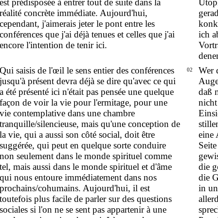
est prédisposée à entrer tout de suite dans la
Utopi
réalité concrète immédiate. Aujourd'hui,
gerad
cependant, j'aimerais jeter le pont entre les
konk
conférences que j'ai déjà tenues et celles que j'ai
ich a
encore l'intention de tenir ici.
Vortr
denen
Qui saisis de l'œil le sens entier des conférences
Wer d
02
jusqu'à présent devra déjà se dire qu'avec ce qui
Auge 
a été présenté ici n'était pas pensée une quelque
daß m
façon de voir la vie pour l'ermitage, pour une
nicht
vie contemplative dans une chambre
Einsi
tranquille/silencieuse, mais qu'une conception de
stil
la vie, qui a aussi son côté social, doit être
eine 
suggérée, qui peut en quelque sorte conduire
Seite
non seulement dans le monde spirituel comme
gewi
tel, mais aussi dans le monde spirituel et d'âme
die g
qui nous entoure immédiatement dans nos
die G
prochains/cohumains. Aujourd'hui, il est
in un
toutefois plus facile de parler sur des questions
aller
sociales si l'on ne se sent pas appartenir à une
spre