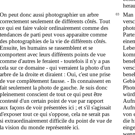
herau
On peut donc aussi photographier un arbre
Man 
03
correctement seulement de différents côtés. Tout
versc
ce qui est faire valoir ordinairement comme des
photo
tendances de parti peut vous apparaitre comme
Parte
des photographies de la vie de différents côtés.
eine
Ensuite, les humains se rassemblent et se
Lebe
comportent avec leurs différents points de vue
komm
comme d'autres le feraient - toutefois il n'y a pas
beneh
cela sur ce domaine - qui verraient la photo d'un
vers
arbre de la droite et diraient : Oui, c'est une prise
bene
de vue complètement fausse. - Ils connaissent en
Gebie
fait seulement la photo de gauche. Je suis donc
Phot
pleinement conscient de tout ce qui peut être
würde
contesté d'un certain point de vue par rapport
Aufn
aux façons de voir présentées ici ; et s'il s'agissait
Aufna
d'exposer tout ce qui s'oppose, cela ne serait pas
von 
si extraordinairement difficile du point de vue de
die 
la vision du monde représentée ici.
eing
wenn