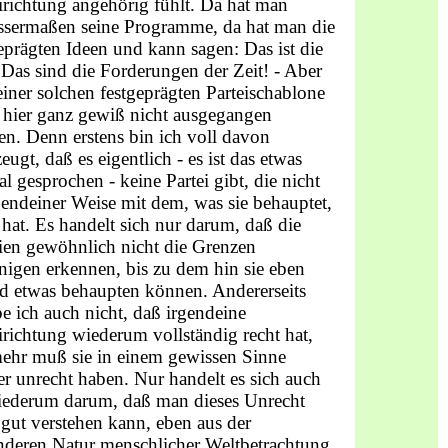
irichtung angehörig fühlt. Da hat man
ssermaßen seine Programme, da hat man die
eprägten Ideen und kann sagen: Das ist die
 Das sind die Forderungen der Zeit! - Aber
iner solchen festgeprägten Parteischablone
 hier ganz gewiß nicht ausgegangen
n. Denn erstens bin ich voll davon
eugt, daß es eigentlich - es ist das etwas
al gesprochen - keine Partei gibt, die nicht
gendeiner Weise mit dem, was sie behauptet,
 hat. Es handelt sich nur darum, daß die
ien gewöhnlich nicht die Grenzen
nigen erkennen, bis zu dem hin sie eben
nd etwas behaupten können. Andererseits
e ich auch nicht, daß irgendeine
irichtung wiederum vollständig recht hat,
mehr muß sie in einem gewissen Sinne
r unrecht haben. Nur handelt es sich auch
iederum darum, daß man dieses Unrecht
gut verstehen kann, eben aus der
nderen Natur menschlicher Weltbetrachtung