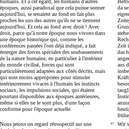
humains. Et à cet égard, les humains d'autres
Befr
époques, aussi paradoxal que cela puisse sonner
da se
aujourd'hui, se tenaient au fond en fait plus
eigen
proches les uns des autres qu'ils ne se tiennent
Zeite
aujourd'hui. Et cela au fond avec droit ! Avec
Grun
droit, parce qu'à notre époque nous vivons dans
steh
une époque historique qui, comme les
Recht
conférences passées l'ont déjà indiqué, a fait
Zeit 
émerger des forces spéciales des soubassements
das 
de la nature humaine, en particulier à l'intérieur
anged
du monde civilisé, forces qui sont
aus 
particulièrement adaptées aux côtés décrits, mais
insbe
qui sont moins appropriées pour stimuler
Kräft
intérieurement vivaces à l'humain les instincts
beson
sociaux, les impulsions sociales, qui étaient
taugl
pourtant disponibles aux époques antérieures,
Insti
même si elles ne le sont plus, d'une façon
anzur
conforme pour l'époque actuelle.
heuti
früh
Nous jetons un regard rétrospectif sur une
Wir 
07