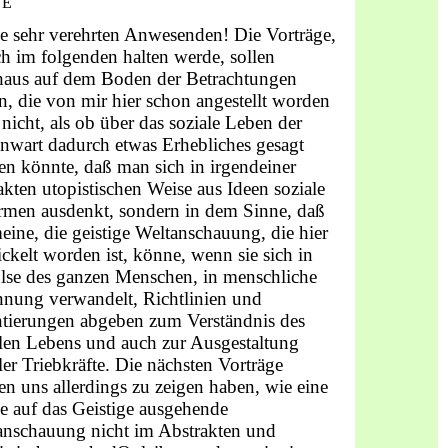
TE
e sehr verehrten Anwesenden! Die Vorträge,
ch im folgenden halten werde, sollen
haus auf dem Boden der Betrachtungen
n, die von mir hier schon angestellt worden
 nicht, als ob über das soziale Leben der
nwart dadurch etwas Erhebliches gesagt
n könnte, daß man sich in irgendeiner
akten utopistischen Weise aus Ideen soziale
rmen ausdenkt, sondern in dem Sinne, daß
eine, die geistige Weltanschauung, die hier
ckelt worden ist, könne, wenn sie sich in
lse des ganzen Menschen, in menschliche
nnung verwandelt, Richtlinien und
ntierungen abgeben zum Verständnis des
alen Lebens und auch zur Ausgestaltung
ler Triebkräfte. Die nächsten Vorträge
n uns allerdings zu zeigen haben, wie eine
e auf das Geistige ausgehende
anschauung nicht im Abstrakten und