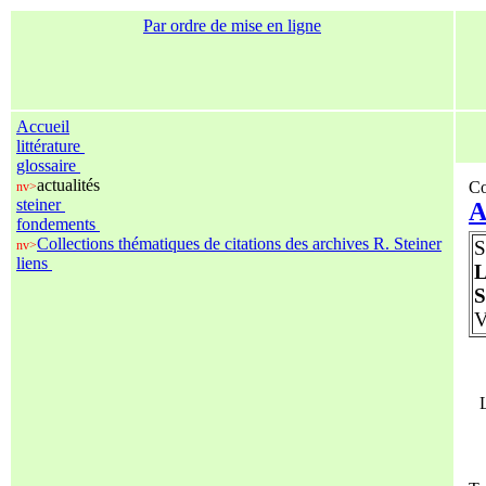
Par ordre de mise en ligne
Accueil
littérature
glossaire
actualités
Co
nv>
steiner
A
fondements
Collections thématiques de citations des archives R. Steiner
nv>
liens
V