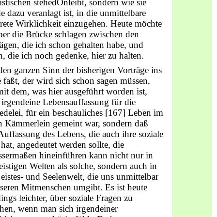
stischen stehedOnleibt, sondern wie sie
e dazu veranlagt ist, in die unmittelbare
rete Wirklichkeit einzugehen. Heute möchte
ber die Brücke schlagen zwischen den
ägen, die ich schon gehalten habe, und
, die ich noch gedenke, hier zu halten.
en ganzen Sinn der bisherigen Vorträge ins
faßt, der wird sich schon sagen müssen,
it dem, was hier ausgeführt worden ist,
 irgendeine Lebensauffassung für die
edelei, für ein beschauliches [167] Leben im
len Kämmerlein gemeint war, sondern daß
Auffassung des Lebens, die auch ihre soziale
 hat, angedeutet werden sollte, die
ssermaßen hineinführen kann nicht nur in
eistigen Welten als solche, sondern auch in
eistes- und Seelenwelt, die uns unmittelbar
seren Mitmenschen umgibt. Es ist heute
dings leichter, über soziale Fragen zu
chen, wenn man sich irgendeiner