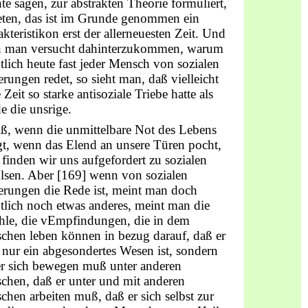
e sagen, zur abstrakten Theorie formuliert,
reten, das ist im Grunde genommen ein
kteristikon erst der allerneuesten Zeit. Und
 man versucht dahinterzukommen, warum
tlich heute fast jeder Mensch von sozialen
rungen redet, so sieht man, daß vielleicht
 Zeit so starke antisoziale Triebe hatte als
e die unsrige.
ß, wenn die unmittelbare Not des Lebens
gt, wenn das Elend an unsere Türen pocht,
finden wir uns aufgefordert zu sozialen
lsen. Aber [169] wenn von sozialen
erungen die Rede ist, meint man doch
tlich noch etwas anderes, meint man die
hle, die vEmpfindungen, die in dem
chen leben können in bezug darauf, daß er
 nur ein abgesondertes Wesen ist, sondern
er sich bewegen muß unter anderen
chen, daß er unter und mit anderen
hen arbeiten muß, daß er sich selbst zur