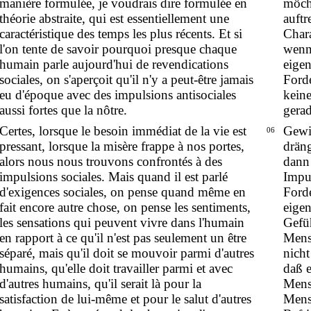
manière formulée, je voudrais dire formulée en
möcht
théorie abstraite, qui est essentiellement une
auft
caractéristique des temps les plus récents. Et si
Chara
l'on tente de savoir pourquoi presque chaque
wenn
humain parle aujourd'hui de revendications
eigen
sociales, on s'aperçoit qu'il n'y a peut-être jamais
Forde
eu d'époque avec des impulsions antisociales
keine
aussi fortes que la nôtre.
gerad
Certes, lorsque le besoin immédiat de la vie est
Gewi
06
pressant, lorsque la misère frappe à nos portes,
drän
alors nous nous trouvons confrontés à des
dann 
impulsions sociales. Mais quand il est parlé
Impu
d'exigences sociales, on pense quand même en
Ford
fait encore autre chose, on pense les sentiments,
eigen
les sensations qui peuvent vivre dans l'humain
Gefü
en rapport à ce qu'il n'est pas seulement un être
Mens
séparé, mais qu'il doit se mouvoir parmi d'autres
nicht
humains, qu'elle doit travailler parmi et avec
daß 
d'autres humains, qu'il serait là pour la
Mens
satisfaction de lui-même et pour le salut d'autres
Mensc