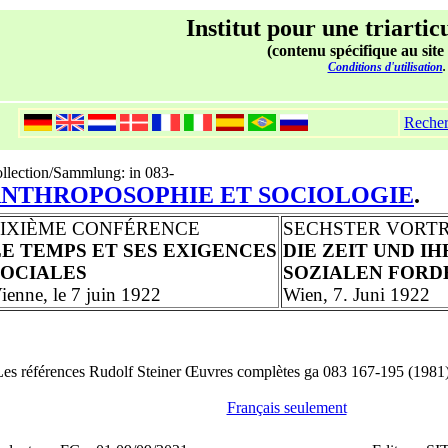
Institut pour une triartic
(contenu spécifique au site
Conditions d'utilisation
.
Reche
llection/Sammlung: in 083-
NTHROPOSOPHIE ET SOCIOLOGIE
.
SIXIÈME CONFÉRENCE
SECHSTER VORT
LE TEMPS ET SES EXIGENCES
DIE ZEIT UND IH
SOCIALES
SOZIALEN FOR
ienne, le 7 juin 1922
Wien, 7. Juni 1922
Les références Rudolf Steiner Œuvres complètes ga 083 167-195 (1981
Français seulement