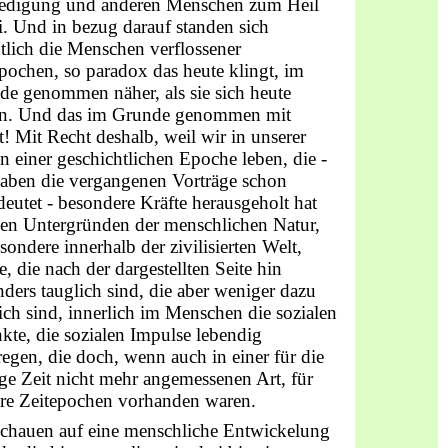
iedigung und anderen Menschen zum Heil
i. Und in bezug darauf standen sich
tlich die Menschen verflossener
pochen, so paradox das heute klingt, im
de genommen näher, als sie sich heute
en. Und das im Grunde genommen mit
! Mit Recht deshalb, weil wir in unserer
in einer geschichtlichen Epoche leben, die -
haben die vergangenen Vorträge schon
eutet - besondere Kräfte herausgeholt hat
den Untergründen der menschlichen Natur,
sondere innerhalb der zivilisierten Welt,
e, die nach der dargestellten Seite hin
ders tauglich sind, die aber weniger dazu
ich sind, innerlich im Menschen die sozialen
nkte, die sozialen Impulse lebendig
egen, die doch, wenn auch in einer für die
ge Zeit nicht mehr angemessenen Art, für
ere Zeitepochen vorhanden waren.
schauen auf eine menschliche Entwickelung