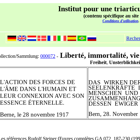
Institut pour une triartic
(contenu spécifique au site
Conditions d'utilisation
.
Reche
Liberté, immortalité, vie 
llection/Sammlung:
000072
-
Freiheit
,
Unsterblichkei
L'ACTION DES FORCES DE
DAS WIRKEN DE
SEELENKRÄFTE 
L'ÂME DANS L'HUMAIN ET
MENSCHEN UND
LEUR CONNEXION AVEC SON
ZUSAMMENHANG
ESSENCE ÉTERNELLE.
DESSEN EWIGER
Bern, 28. November
Berne, le 28 novembre 1917
Les références Rudolf Steiner Œuvres complètes GA 072 187-230 (19