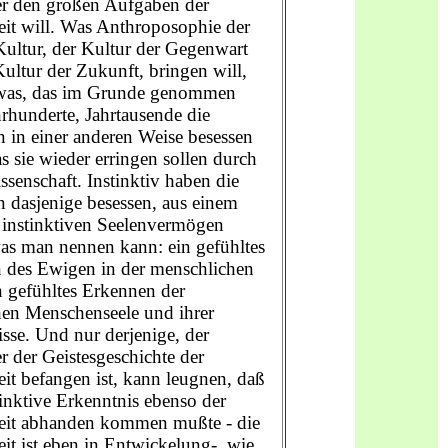
r den großen Aufgaben der
it will. Was Anthroposophie der
ultur, der Kultur der Gegenwart
ultur der Zukunft, bringen will,
etwas, das im Grunde genommen
rhunderte, Jahrtausende die
 in einer anderen Weise besessen
s sie wieder erringen sollen durch
ssenschaft. Instinktiv haben die
 dasjenige besessen, aus einem
 instinktiven Seelenvermögen
was man nennen kann: ein gefühltes
 des Ewigen in der menschlichen
n gefühltes Erkennen der
hen Menschenseele und ihrer
sse. Und nur derjenige, der
 der Geistesgeschichte der
it befangen ist, kann leugnen, daß
tinktive Erkenntnis ebenso der
it abhanden kommen mußte - die
t ist eben in Entwickelung-, wie