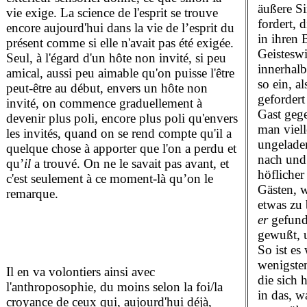
äußere Si
vie exige. La science de l'esprit se trouve
fordert, 
encore aujourd'hui dans la vie de l’esprit du
in ihren 
présent comme si elle n'avait pas été exigée.
Geisteswi
Seul, à l'égard d'un hôte non invité, si peu
innerhalb
amical, aussi peu aimable qu'on puisse l'être
so ein, a
peut-être au début, envers un hôte non
gefordert
invité, on commence graduellement à
Gast gege
devenir plus poli, encore plus poli qu'envers
man viell
les invités, quand on se rend compte qu'il a
ungelade
quelque chose à apporter que l'on a perdu et
nach und 
qu’
il
a trouvé. On ne le savait pas avant, et
höflicher
c'est seulement à ce moment-là qu’on le
Gästen, 
remarque.
etwas zu 
er
gefund
gewußt, 
So ist es
wenigste
Il en va volontiers ainsi avec
die sich 
l'anthroposophie, du moins selon la foi/la
in das, w
croyance de ceux qui, aujourd'hui déjà,