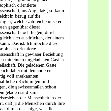
ophisch orientierte
ssenschaft, ins Auge faßt, so kann
eicht in bezug auf die
ngen, welche zahlreiche unserer
ssen gegenüber dieser
issenschaft noch hegen, durch
gleich sich ausdrücken, der einem
 kann. Das ist: Ich möchte diese
ophisch orientierte
ssenschaft in gewisser Beziehung
hen mit einem ungeladenen Gast in
ellschaft. Die geladenen Gäste
e ich dabei mit den anderen,
tig voll anerkannten
haftlichen Richtungen und
en, die gewissermaßen schon
eingeladen sind zum
stesleben der Menschheit in der
t, daß ja die Menschen durch ihre
se, durch dasjenige, was die