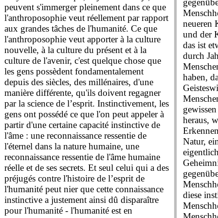
gegenübe
peuvent s'immerger pleinement dans ce que
Menschhe
l'anthroposophie veut réellement par rapport
neueren K
aux grandes tâches de l'humanité. Ce que
und der K
l'anthroposophie veut apporter à la culture
das ist 
nouvelle, à la culture du présent et à la
durch Jah
culture de l'avenir, c'est quelque chose que
Menschen
les gens possèdent fondamentalement
haben, da
depuis des siècles, des millénaires, d'une
Geisteswi
manière différente, qu'ils doivent regagner
Menschen
par la science de l’esprit. Instinctivement, les
gewissen
gens ont possédé ce que l'on peut appeler à
heraus, 
partir d'une certaine capacité instinctive de
Erkennen
l'âme : une reconnaissance ressentie de
Natur, ei
l'éternel dans la nature humaine, une
eigentlic
reconnaissance ressentie de l'âme humaine
Geheimni
réelle et de ses secrets. Et seul celui qui a des
gegenüber
préjugés contre l'histoire de l’esprit de
Menschhe
l'humanité peut nier que cette connaissance
diese ins
instinctive a justement ainsi dû disparaître
Menschhe
pour l'humanité - l'humanité est en
Menschhei