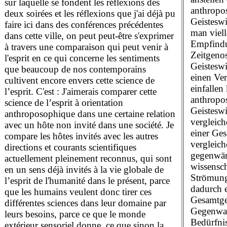
sur laquelle se fondent les réflexions des
anthropos
deux soirées et les réflexions que j'ai déjà pu
Geisteswi
faire ici dans des conférences précédentes
man viell
dans cette ville, on peut peut-être s'exprimer
Empfindu
à travers une comparaison qui peut venir à
Zeitgeno
l'esprit en ce qui concerne les sentiments
Geistesw
que beaucoup de nos contemporains
einen Ver
cultivent encore envers cette science de
einfallen
l’esprit. C'est : J'aimerais comparer cette
anthropos
science de l’esprit à orientation
Geisteswi
anthroposophique dans une certaine relation
vergleic
avec un hôte non invité dans une société. Je
einer Ges
compare les hôtes invités avec les autres
vergleich
directions et courants scientifiques
gegenwär
actuellement pleinement reconnus, qui sont
wissensc
en un sens déjà invités à la vie globale de
Strömung
l’esprit de l'humanité dans le présent, parce
dadurch 
que les humains veulent donc tirer ces
Gesamtgei
différentes sciences dans leur domaine par
Gegenwar
leurs besoins, parce ce que le monde
Bedürfnis
extérieur sensoriel donne, ce que sinon la