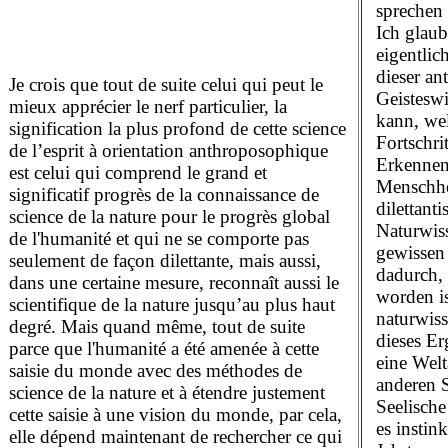
sprechen
Ich glaub
eigentlic
dieser an
Je crois que tout de suite celui qui peut le
Geistesw
mieux apprécier le nerf particulier, la
kann, we
signification la plus profond de cette science
Fortschri
de l’esprit à orientation anthroposophique
Erkennens
est celui qui comprend le grand et
Menschhei
significatif progrès de la connaissance de
dilettant
science de la nature pour le progrès global
Naturwiss
de l'humanité et qui ne se comporte pas
gewissen
seulement de façon dilettante, mais aussi,
dadurch,
dans une certaine mesure, reconnaît aussi le
worden is
scientifique de la nature jusqu’au plus haut
naturwis
degré. Mais quand même, tout de suite
dieses Er
parce que l'humanité a été amenée à cette
eine Welt
saisie du monde avec des méthodes de
anderen S
science de la nature et à étendre justement
Seelische
cette saisie à une vision du monde, par cela,
es instin
elle dépend maintenant de rechercher ce qui