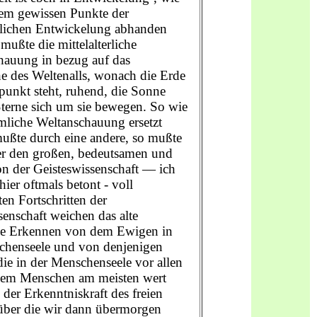
nem gewissen Punkte der
tlichen Entwickelung abhanden
ußte die mittelalterliche
hauung in bezug auf das
e des Weltenalls, wonach die Erde
punkt steht, ruhend, die Sonne
Sterne sich um sie bewegen. So wie
mliche Weltanschauung ersetzt
ußte durch eine andere, so mußte
r den großen, bedeutsamen und
n der Geisteswissenschaft — ich
hier oftmals betont - voll
en Fortschritten der
enschaft weichen das alte
ive Erkennen von dem Ewigen in
chenseele und von denjenigen
die in der Menschenseele vor allen
em Menschen am meisten wert
 der Erkenntniskraft des freien
 über die wir dann übermorgen