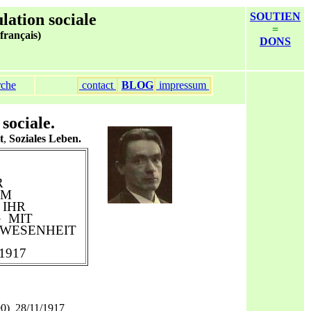
ulation sociale
SOUTIEN
=
 français)
DONS
rche
contact
BLOG
impressum
sociale.
t
,
Soziales Leben.
R
IM
 IHR
 MIT
 WESENHEIT
 1917
90) 28/11/1917