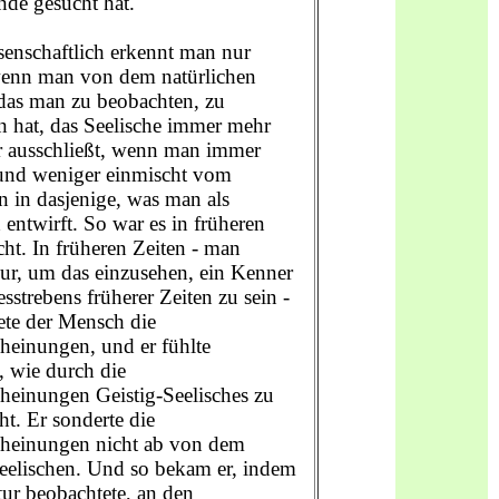
nde gesucht hat.
senschaftlich erkennt man nur
 wenn man von dem natürlichen
 das man zu beobachten, zu
n hat, das Seelische immer mehr
 ausschließt, wenn man immer
und weniger einmischt vom
n in dasjenige, was man als
 entwirft. So war es in früheren
cht. In früheren Zeiten - man
ur, um das einzusehen, ein Kenner
esstrebens früherer Zeiten zu sein -
ete der Mensch die
heinungen, und er fühlte
v, wie durch die
heinungen Geistig-Seelisches zu
ht. Er sonderte die
cheinungen nicht ab von dem
Seelischen. Und so bekam er, indem
tur beobachtete, an den