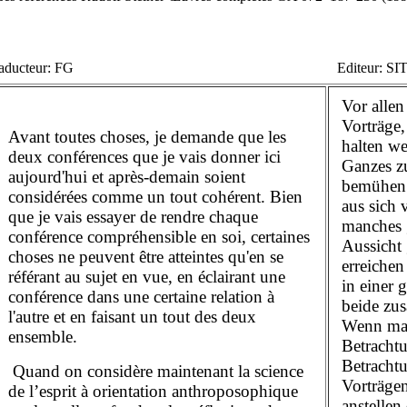
aducteur: FG
Editeur: SI
Vor allen
Vorträge,
Avant toutes choses, je demande que les
halten w
deux conférences que je vais donner ici
Ganzes z
aujourd'hui et après-demain soient
bemühen 
considérées comme un tout cohérent. Bien
aus sich 
que je vais essayer de rendre chaque
manches 
conférence compréhensible en soi, certaines
Aussicht 
choses ne peuvent être atteintes qu'en se
erreichen
référant au sujet en vue, en éclairant une
in einer 
conférence dans une certaine relation à
beide zu
l'autre et en faisant un tout des deux
Wenn man
ensemble.
Betracht
Betracht
Quand on considère maintenant la science
Vorträgen
de l’esprit à orientation anthroposophique
anstellen