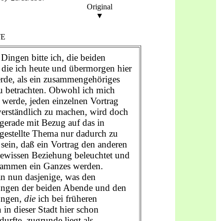
Original
▼
TE
 Dingen bitte ich, die beiden
 die ich heute und übermorgen hier
erde, als ein zusammengehöriges
u betrachten. Obwohl ich mich
werde, jeden einzelnen Vortrag
verständlich zu machen, wird doch
gerade mit Bezug auf das in
gestellte Thema nur dadurch zu
 sein, daß ein Vortrag den anderen
gewissen Beziehung beleuchtet und
sammen ein Ganzes werden.
 nun dasjenige, was den
ungen der beiden Abende und den
ungen,
die
ich bei früheren
 in dieser Stadt hier schon
 durfte, zugrunde liegt als