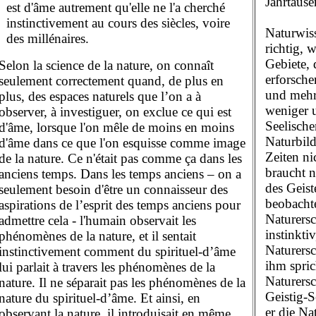
Jahrtause
est d'âme autrement qu'elle ne l'a cherché
instinctivement au cours des siècles, voire
Naturwis
des millénaires.
richtig,
Gebiete,
Selon la science de la nature, on connaît
erforsche
seulement correctement quand, de plus en
und mehr
plus, des espaces naturels que l’on a à
weniger 
observer, à investiguer, on exclue ce qui est
Seelische
d'âme, lorsque l'on mêle de moins en moins
Naturbild
d'âme dans ce que l'on esquisse comme image
Zeiten ni
de la nature. Ce n'était pas comme ça dans les
braucht n
anciens temps. Dans les temps anciens – on a
des Geist
seulement besoin d'être un connaisseur des
beobacht
aspirations de l’esprit des temps anciens pour
Naturersc
admettre cela - l'humain observait les
instinkti
phénomènes de la nature, et il sentait
Naturersc
instinctivement comment du spirituel-d’âme
ihm spric
lui parlait à travers les phénomènes de la
Naturers
nature. Il ne séparait pas les phénomènes de la
Geistig-
nature du spirituel-d’âme. Et ainsi, en
er die Na
observant la nature, il introduisait en même