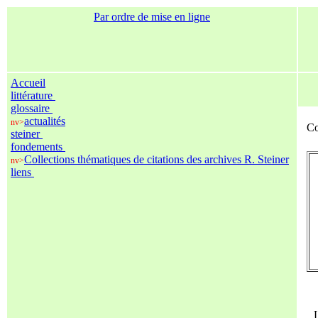
Par ordre de mise en ligne
Accueil
littérature
glossaire
actualités
nv>
Co
steiner
fondements
Collections thématiques de citations des archives R. Steiner
nv>
liens