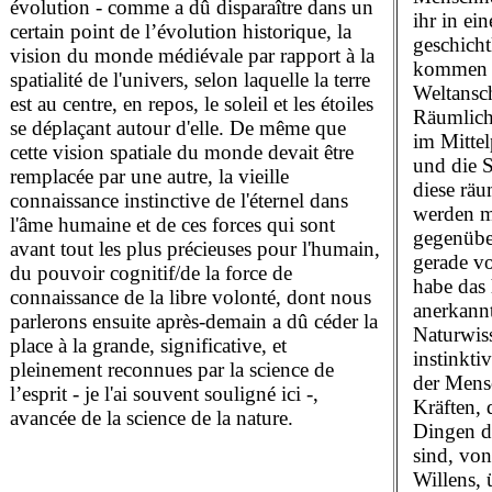
évolution - comme a dû disparaître dans un
ihr in ei
certain point de l’évolution historique, la
geschich
vision du monde médiévale par rapport à la
kommen m
spatialité de l'univers, selon laquelle la terre
Weltansc
est au centre, en repos, le soleil et les étoiles
Räumlich
se déplaçant autour d'elle. De même que
im Mittel
cette vision spatiale du monde devait être
und die 
remplacée par une autre, la vieille
diese räu
connaissance instinctive de l'éternel dans
werden m
l'âme humaine et de ces forces qui sont
gegenübe
avant tout les plus précieuses pour l'humain,
gerade vo
du pouvoir cognitif/de la force de
habe das 
connaissance de la libre volonté, dont nous
anerkannt
parlerons ensuite après-demain a dû céder la
Naturwiss
place à la grande, significative, et
instinkt
pleinement reconnues par la science de
der Mens
l’esprit - je l'ai souvent souligné ici -,
Kräften, 
avancée de la science de la nature.
Dingen d
sind, von
Willens,