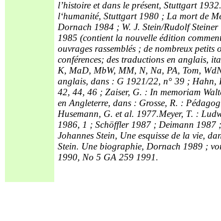
l’histoire et dans le présent, Stuttgart 193
l‘humanité, Stuttgart 1980 ; La mort de Me
Dornach 1984 ; W. J. Stein/Rudolf Steine
1985 (contient la nouvelle édition commenté
ouvrages rassemblés ; de nombreux petits o
conférences; des traductions en anglais, it
K, MaD, MbW, MM, N, Na, PA, Tom, WdN, ZP
anglais, dans : G 1921/22, n° 39 ; Hahn, 
42, 44, 46 ; Zaiser, G. : In memoriam Walte
en Angleterre, dans : Grosse, R. : Pédago
Husemann, G. et al. 1977.Meyer, T. : Ludw
1986, 1 ; Schöffler 1987 ; Deimann 1987 ;
Johannes Stein, Une esquisse de la vie, da
Stein.
Une biographie, Dornach 1989 ; von
1990, No 5 GA 259 1991.