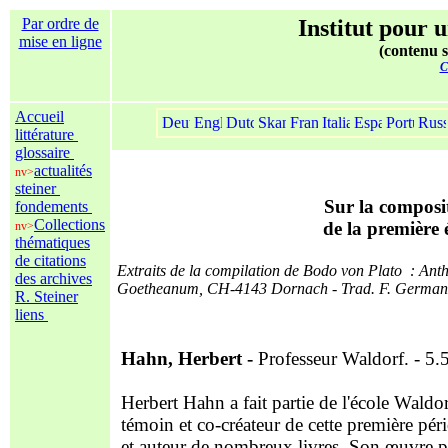
Par ordre de
Institut pour u
mise en ligne
(contenu s
C
Accueil
littérature
glossaire
actualités
nv>
steiner
Sur la composit
fondements
Collections
de la première 
nv>
thématiques
de citations
Extraits de la compilation de Bodo von Plato : Ant
des archives
Goetheanum, CH-4143 Dornach - Trad. F. German
R. Steiner
liens
Hahn, Herbert -
Professeur Waldorf. - 5.
Herbert Hahn a fait partie de l'école Waldor
témoin et co-créateur de cette première pé
et auteur de nombreux livres. Son œuvre 