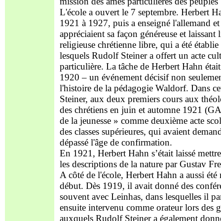
mission des âmes particulières des peuple
L'école a ouvert le 7 septembre. Herbert Ha
1921 à 1927, puis a enseigné l'allemand et l
appréciaient sa façon généreuse et laissant l
religieuse chrétienne libre, qui a été établi
lesquels Rudolf Steiner a offert un acte cu
particulière. La tâche de Herbert Hahn était 
1920 – un événement décisif non seulement
l'histoire de la pédagogie Waldorf. Dans cett
Steiner, aux deux premiers cours aux théol
des chrétiens en juin et automne 1921 (GA
de la jeunesse » comme deuxième acte scolai
des classes supérieures, qui avaient demand
dépassé l'âge de confirmation.
En 1921, Herbert Hahn s’était laissé mettre
les descriptions de la nature par Gustav Fr
A côté de l'école, Herbert Hahn a aussi ét
début. Dès 1919, il avait donné des conféren
souvent avec Leinhas, dans lesquelles il parla
ensuite intervenu comme orateur lors des 
auxquels Rudolf Steiner a également donné 