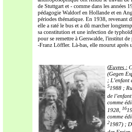
de Stuttgart et - comme dans les années 1
pédagogie Waldorf en Hollande et en Angle
périodes thématique. En 1938, revenant d'u
elle a raté le bus et a dû marcher longtemps
sa constitution et une infection de typho
pour se remettre à Gerswalde, l'institut 
-Franz Löffler. Là-bas, elle mourut après
Œuvres
:
C
(Gegen Exp
; L’enfant
5
1988 ; Ru
de l’enfan
comme édit
16
1928,
19
comme édit
2
1987) ; D
der Freien