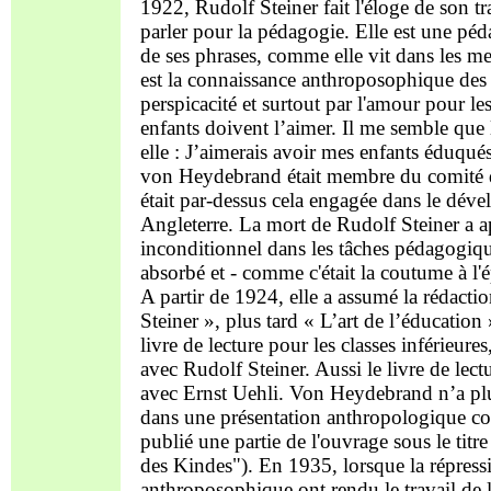
1922, Rudolf Steiner fait l'éloge de son t
parler pour la pédagogie. Elle est une p
de ses phrases, comme elle vit dans les m
est la connaissance anthroposophique des h
perspicacité et surtout par l'amour pour le
enfants doivent l’aimer. Il me semble que l
elle : J’aimerais avoir mes enfants éduqué
von Heydebrand était membre du comité de 
était par-dessus cela engagée dans le dé
Angleterre. La mort de Rudolf Steiner a a
inconditionnel dans les tâches pédagogi
absorbé et - comme c'était la coutume à l'
A partir de 1924, elle a assumé la rédacti
Steiner », plus tard « L’art de l’éducation 
livre de lecture pour les classes inférieur
avec Rudolf Steiner. Aussi le livre de lectu
avec Ernst Uehli. Von Heydebrand n’a plus
dans une présentation anthropologique c
publié une partie de l'ouvrage sous le tit
des Kindes"). En 1935, lorsque la répressi
anthroposophique ont rendu le travail de l'