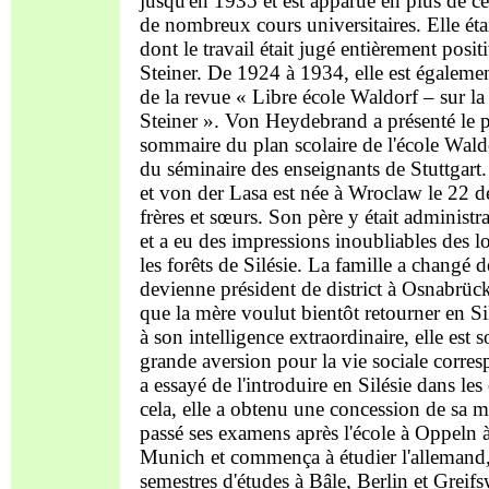
jusqu'en 1935 et est apparue en plus de c
de nombreux cours universitaires. Elle éta
dont le travail était jugé entièrement pos
Steiner. De 1924 à 1934, elle est égalemen
de la revue « Libre école Waldorf – sur l
Steiner ». Von Heydebrand a présenté le 
sommaire du plan scolaire de l'école Waldor
du séminaire des enseignants de Stuttgar
et von der Lasa est née à Wroclaw le 22 
frères et sœurs. Son père y était administra
et a eu des impressions inoubliables des 
les forêts de Silésie. La famille a changé 
devienne président de district à Osnabrück
que la mère voulut bientôt retourner en Sil
à son intelligence extraordinaire, elle est s
grande aversion pour la vie sociale corres
a essayé de l'introduire en Silésie dans le
cela, elle a obtenu une concession de sa 
passé ses examens après l'école à Oppeln à
Munich et commença à étudier l'allemand, l
semestres d'études à Bâle, Berlin et Greif