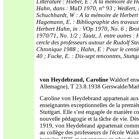
Littérature : Hiebel, E : A la mémoire de 
Hahn, dans : MaD 1970, n° 93 ; Weißert, 
Schuchhardt, W : A la mémoire de Herbert
Hagemann, E. : Bibliographie des travaux d
Herbert Hahn, in : VOp 1970, No. 6 ; Brot
1970/71, No. 1/2 ; Tautz, J. entre autres :
cercle des professeurs autour de Rudolf Ste
Chronique 1988 ; Hahn, E : Pour le centiè
40 ; Fucke, E. : Dix-sept rencontres, Stut
von Heydebrand, Caroline
Waldorf ense
Allemagne), T 23.8.1938 Gerswalde/Mar
Caroline von Heydebrand appartenait aux
enseignantes exceptionnelles de la premiè
Stuttgart. Elle s’est engagée de manière c
nouvelle pédagogie et la tâche de vie. Dès
1919, von Heydebrand appartenait comme 
au collège des professeurs de l'école Wald