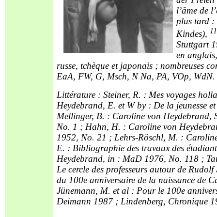
l’âme de l
plus tard 
1
Kindes),
Stuttgart 1
en anglais,
russe, tchèque et japonais ; nombreuses
EaA, FW, G, Msch, N Na, PA, VOp, WdN.
Littérature : Steiner, R. : Mes voyages hol
Heydebrand, E. et W by : De la jeunesse et
Mellinger, B. : Caroline von Heydebrand, S
No. 1 ; Hahn, H. : Caroline von Heydebran
1952, No. 21 ; Lehrs-Röschl, M. : Carol
E. : Bibliographie des travaux des étudiant
Heydebrand, in : MaD 1976, No. 118 ; Taut
Le cercle des professeurs autour de Rudolf S
du 100e anniversaire de la naissance de 
Jünemann, M. et al : Pour le 100e annivers
Deimann 1987 ; Lindenberg, Chronique 1