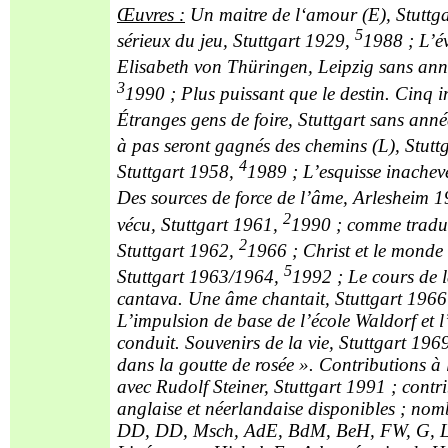
Œuvres
:
Un maitre de l‘amour (E), Stuttga
5
sérieux du jeu, Stuttgart 1929,
1988 ; L’év
Elisabeth von Thüringen, Leipzig sans a
3
1990 ; Plus puissant que le destin. Cinq im
Étranges gens de foire, Stuttgart sans ann
à pas seront gagnés des chemins (L), Stutt
4
Stuttgart 1958,
1989 ; L’esquisse inachevé
Des sources de force de l’âme, Arlesheim 1
2
vécu, Stuttgart 1961,
1990 ; comme traduct
2
Stuttgart 1962,
1966 ; Christ et le monde 
5
Stuttgart 1963/1964,
1992 ; Le cours de 
cantava. Une âme chantait, Stuttgart 1966
L’impulsion de base de l’école Waldorf et l
conduit. Souvenirs de la vie, Stuttgart 1969
dans la goutte de rosée ». Contributions à 
avec Rudolf Steiner, Stuttgart 1991 ; contr
anglaise et néerlandaise disponibles ; no
DD, DD, Msch, AdE, BdM, BeH, FW, G, L