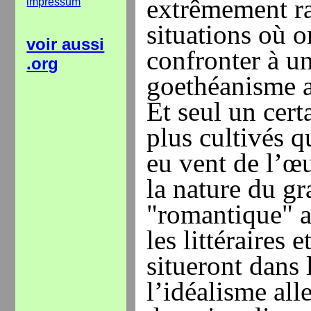
extrêmement ra
impressum
situations où o
voir aussi
confronter à u
.org
goethéanisme a
Et seul un cer
plus cultivés 
eu vent de l’œ
la nature du gr
"romantique" a
les littéraires 
situeront dans 
l’idéalisme al