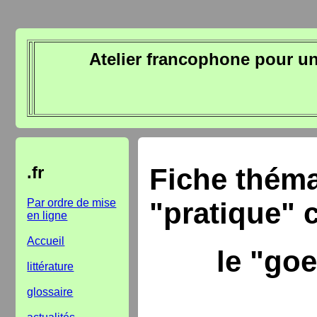
Atelier francophone pour u
.fr
Fiche thém
Par ordre de mise
"pratique" 
en ligne
Accueil
le "go
littérature
glossaire