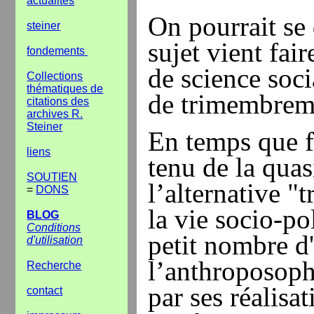
actualités
On pourrait se
steiner
sujet vient fai
fondements
de science soci
Collections
thématiques de
de trimembreme
citations des
archives R.
Steiner
En temps que f
liens
tenu de la quas
SOUTIEN
l’alternative "t
=
DONS
la vie socio-po
BLOG
Conditions
petit nombre d'
d'utilisation
l’anthroposoph
Recherche
par ses réalisat
contact