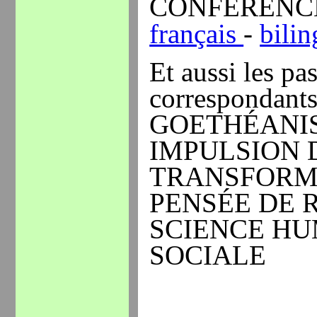
CONFÉRENCE,
français
-
bili
Et aussi les pa
correspondant
GOETHÉANI
IMPULSION 
TRANSFORM
PENSÉE DE 
SCIENCE HU
SOCIALE