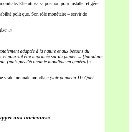
diale. Elle utilisa sa position pour installer et gérer
bilité polit que. Son rôle monétaire – servir de
fi
xe...»
tota
lement adaptée à la nature et aux besoins du
ur
et pourrait être imprimée sur du papier. ...
[Introduire
au, [mais pas l’économie mondiale en
général].»
 une vraie monnaie mondiale
(voir panneau 11: Quel
happer aux anciennes»