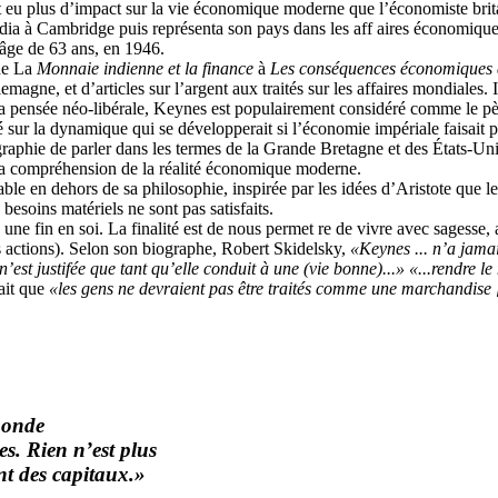
t eu plus d’impact sur la vie économique moderne que l’économiste br
tudia à Cambridge puis représenta son pays dans les aff aires économique
’âge de 63 ans, en 1946.
de La
Monnaie indienne et la finance
à
Les conséquences économiques
lemagne, et d’articles sur l’argent aux traités sur les affaires mondiales. 
la pensée néo-libérale, Keynes est populairement considéré comme le pè
sé sur la dynamique qui se développerait si l’économie impériale faisait 
graphie de parler dans les termes de la Grande Bretagne et des États-Un
la compréhension de la réalité économique moderne.
 en dehors de sa philosophie, inspirée par les idées d’Aristote que les
 besoins matériels ne sont pas satisfaits.
ne fin en soi. La finalité est de nous permet re de vivre avec sagesse,
s actions). Selon son biographe, Robert Skidelsky,
«Keynes ... n’a jama
n’est jus
tif
ée que tant qu’elle
conduit à une (vie bonne)...» «...rendre le
ait que
«les gens ne
devraient pas être traités comme une mar
chandise 
onde
es. Rien n’est plus
nt des capitaux.»