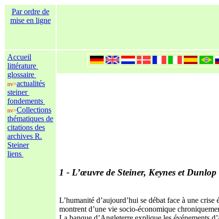
Par ordre de
mise en ligne
Accueil
littérature
glossaire
actualités
nv>
steiner
fondements
Collections
nv>
thématiques de
citations des
archives R.
Steiner
liens
1 - L’œuvre de
Steiner, Keynes
et
Dunlop
L’humanité d’aujourd’hui se débat face à une crise é
montrent d’une vie socio-économique chroniquemen
La banque d’Angleterre explique les événements d’a