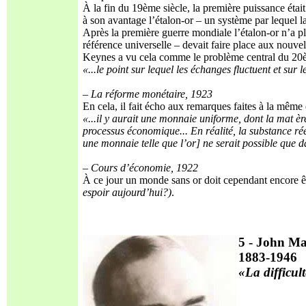
À la fin du 19ème siècle, la première puissance étai
à son avantage l’étalon-or – un système par lequel la
Après la première guerre mondiale l’étalon-or n’a plu
référence universelle – devait faire place aux nouv
Keynes a vu cela comme le problème central du 20è
«...le point sur lequel les échanges
fl
uctuent
et sur l
– La réforme monétaire, 1923
En cela, il fait écho aux remarques faites à la même
«...il y aurait une monnaie uniforme, dont
la ma
t
èr
processus économique... En réalité, la
substance rée
une monnaie telle que l’or] ne
serait possible que 
– Cours d’économie, 1922
À ce jour un monde sans or doit cependant encore êt
espoir aujourd’hui?)
.
5 - John M
1883-1946
«La difficul