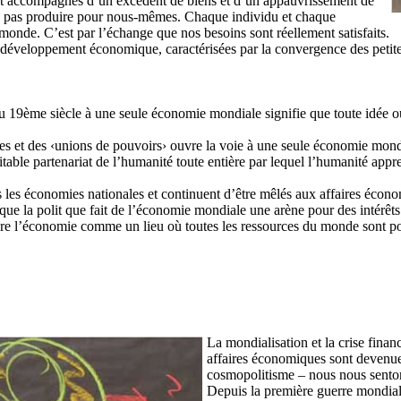
sont accompagnés d’un excédent de biens et d’un appauvrissement de
s pas produire pour nous-mêmes. Chaque individu et chaque
de. C’est par l’échange que nos besoins sont réellement satisfaits.
s le développement économique, caractérisées par la convergence des peti
 du 19ème siècle à une seule économie mondiale signifie que toute idée 
es et des ‹unions de pouvoirs› ouvre la voie à une seule économie mondi
able partenariat de l’humanité toute entière par lequel l’humanité appre
s les économies nationales et continuent d’être mêlés aux affaires éco
ue la polit que fait de l’économie mondiale une arène pour des intérêts
ndre l’économie comme un lieu où toutes les ressources du monde sont p
La mondialisation et la crise fina
affaires économiques sont devenu
cosmopolitisme – nous nous sento
Depuis la première guerre mondial