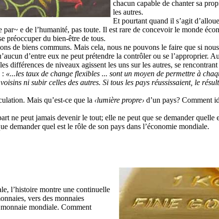
chacun capable de chanter sa propr
les autres.
Et pourtant quand il s’agit d’allou
e par~ e de l’humanité, pas toute. Il est rare de concevoir le monde éc
se préoccuper du bien-être de tous.
rlions de biens communs. Mais cela, nous ne pouvons le faire que si no
’aucun d’entre eux ne peut prétendre la contrôler ou se l’approprier. A
s différences de niveaux agissent les uns sur les autres, se rencontrant 
 :
«...les taux de change
fl
exibles ... sont
un moyen de perme
tt
re à chaq
 voi
sins ni subir celles des autres. Si tous les pays réussissaient, le rés
éculation. Mais qu’est-ce que la
‹lu
mière propre›
d’un pays? Comment iden
rt ne peut jamais devenir le tout; elle ne peut que se demander quelle e
ue demander quel est le rôle de son pays dans l’économie mondiale.
e, l’histoire montre une continuelle
monnaies, vers des monnaies
ule monnaie mondiale. Comment