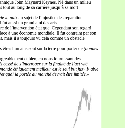
itannique John Maynard Keynes. Né dans un milieu
s tout au long de sa carrière jusqu’à sa mort
de la paix
au sujet de l’injustice des réparations
Il fut aussi un grand ami des arts.
re de l’intervention état que. Cependant son regard
place à une économie mondiale. Il fut contraint par son
is, mais il a toujours vu cela comme un obstacle
 êtres humains sont sur la terre pour porter de
(bonnes
 agréablement et bien, en nous fournissant des
is ces
sé de s’interroger sur la
fi
nalité de l’ac
t
vité
monde éthiquement meilleur est le seul
but jus
~ Þ
able
[et que] la portée du marché de
vrait être limitée.»