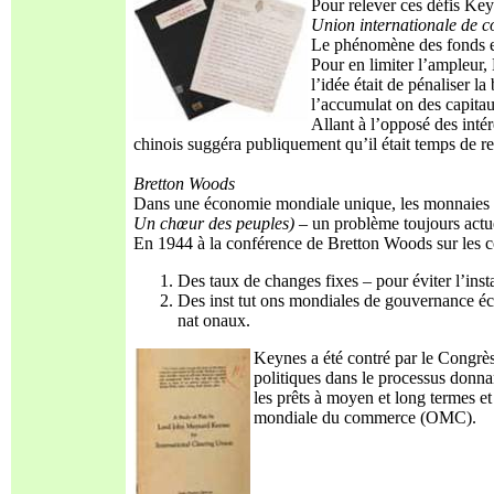
Pour relever ces défis Key
Union internationale de 
Le phénomène des fonds e
Pour en limiter l’ampleur,
l’idée était de pénaliser l
l’accumulat on des capitaux
Allant à l’opposé des int
chinois suggéra publiquement qu’il était temps de re
Bretton Woods
Dans une économie mondiale unique, les monnaies d
Un
chœur des peuples)
– un problème toujours actu
En 1944 à la conférence de Bretton Woods sur les co
Des taux de changes fixes – pour éviter l’insta
Des inst tut ons mondiales de gouvernance éc
nat onaux.
Keynes a été contré par le Congrès 
politiques dans le processus donna
les prêts à moyen et long termes e
mondiale du commerce (OMC).