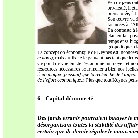
Peu de gens on
privilégié, il é
prématurée, à l
Son œuvre va 
facturées à l’Al
En contraste à 
était en fait po
temps et sa bio
géopolitique à 
La concept on économique de Keynes est inconcevable
ac
t
ions)
, mais qu’ils ne le peuvent pas tant que leurs
Ce point de vue fait de l’économie un moyen et non u
ressources nécessaires pour mener à bien nos (belle
économique [pensant] que la recherche
de l’argent 
de l’e
ff
ort économique.»
Plus que tout Keynes pens
6 - Capital déconnecté
Des fonds errants pourraient balayer le
m
désorganisant toutes la stabilité
des a
ff
air
certain que de devoir réguler le mouveme