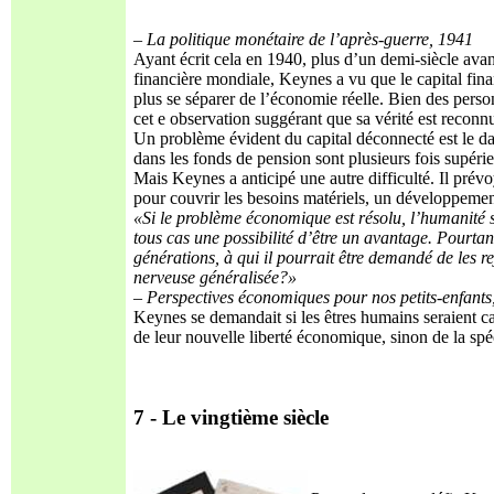
– La poli
ti
que monétaire de l’après-guerre,
1941
Ayant écrit cela en 1940, plus d’un demi-siècle avant
financière mondiale, Keynes a vu que le capital finan
plus se séparer de l’économie réelle. Bien des perso
cet e observation suggérant que sa vérité est reconn
Un problème évident du capital déconnecté est le dan
dans les fonds de pension sont plusieurs fois supérie
Mais Keynes a anticipé une autre difficulté. Il pré
pour couvrir les besoins matériels, un développement
«Si le problème économique est résolu, l’hu
manité 
tous cas une possibilité d’être un avan
tage. Pourtan
généra
t
ions, à qui il pourrait être
demandé de les re
nerveuse généralisée?»
– Perspec
t
ives économiques pour nos pe
t
its-enfant
Keynes se demandait si les êtres humains seraient c
de leur nouvelle liberté économique, sinon de la spé
7 - Le vingtième siècle