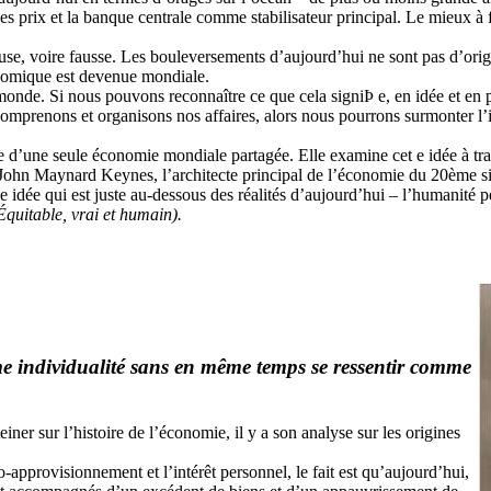
s prix et la banque centrale comme stabilisateur principal. Le mieux à fa
use, voire fausse. Les bouleversements d’aujourd’hui ne sont pas d’orig
nomique est devenue mondiale.
e. Si nous pouvons reconnaître ce que cela signiÞ e, en idée et en prati
omprenons et organisons nos affaires, alors nous pourrons surmonter l’ins
 d’une seule économie mondiale partagée. Elle examine cet e idée à trave
, John Maynard Keynes, l’architecte principal de l’économie du 20ème s
ne idée qui est juste au-dessous des réalités d’aujourd’hui – l’humanité 
quitable, vrai et humain).
mme individualité sans en même
temps se ressentir comme
r sur l’histoire de l’économie, il y a son analyse sur les origines
o-approvisionnement et l’intérêt personnel, le fait est qu’aujourd’hui,