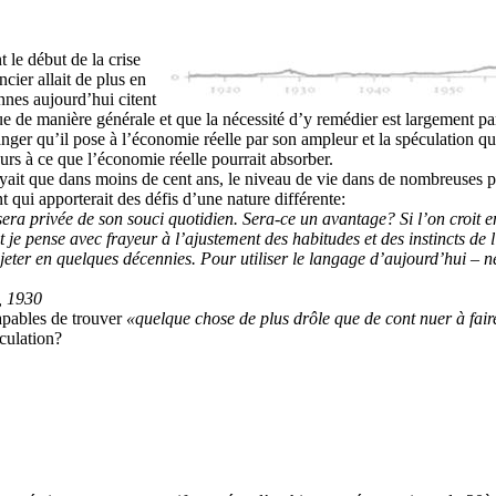
 le début de la crise
cier allait de plus en
nnes aujourd’hui citent
ue de manière générale et que la nécessité d’y remédier est largement pa
ger qu’il pose à l’économie réelle par son ampleur et la spéculation qu’
urs à ce que l’économie réelle pourrait absorber.
voyait que dans moins de cent ans, le niveau de vie dans de nombreuses p
 qui apporterait des défis d’une nature différente:
sera privée de son souci quo
t
idien.
Sera-ce un avantage? Si l’on croit en
t je pense avec frayeur à l’ajus
tement des habitudes et des ins
t
incts de
jeter en quelques décennies. Pour u
t
iliser le langage d’aujourd’hui –
n
s, 1930
apables de trouver
«quelque
chose de plus drôle que de con
t
nuer à fai
culation?