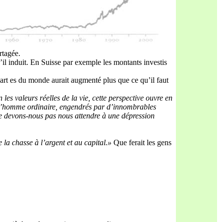
rtagée.
il induit. En Suisse par exemple les montants investis
art es du monde aurait augmenté plus que ce qu’il faut
 les valeurs réelles de la vie, ce
t
te perspec
t
ive ouvre
en
l’homme ordinaire, engendrés par d’innom
brables
e devons-nous pas nous a
t
tendre à une dé
pression
re
la chasse à l’argent et au capital.»
Que ferait les gens