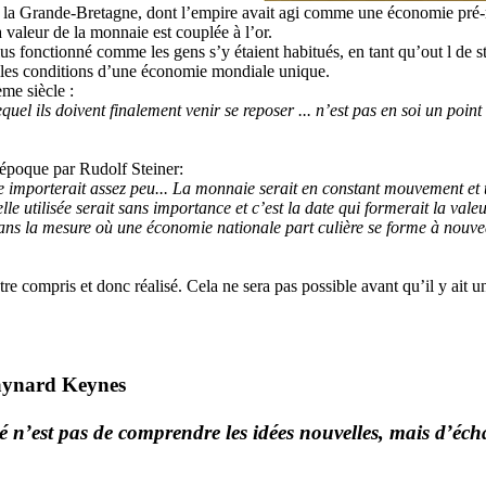
t la Grande-Bretagne, dont l’empire avait agi comme une économie pré-mon
 valeur de la monnaie est couplée à l’or.
s fonctionné comme les gens s’y étaient habitués, en tant qu’out l de sta
elles conditions d’une économie mondiale unique.
me siècle :
equel ils doivent
fin
alement venir se
reposer ... n’est pas en soi un point
 époque par Rudolf Steiner:
e importerait assez peu... La mon
naie serait en constant mouvement et 
lle u
ti
lisée serait sans impor
tance et c’est la date qui formerait la vale
dans la mesure où une
économie na
t
ionale par
t
culière se forme à
nouve
re compris et donc réalisé. Cela ne sera pas possible avant qu’il y ait
aynard Keynes
té n’est pas de comprendre les idées
nouvelles, mais d’éc