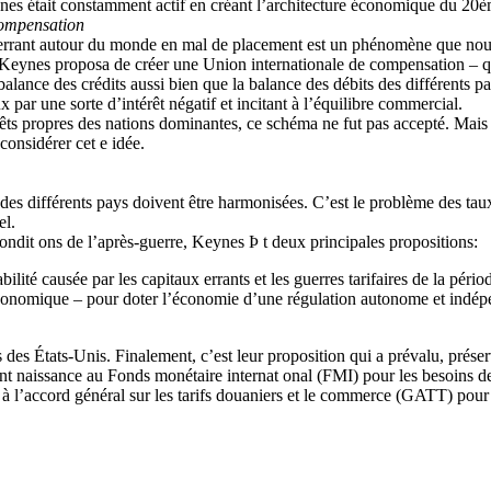
nes était constamment actif en créant l’architecture économique du 20ème
com
pensation
rrant autour du monde en mal de placement est un phénomène que nous
 Keynes proposa de créer une Union internationale de compensation – qu
a balance des crédits aussi bien que la balance des débits des différents 
 par une sorte d’intérêt négatif et incitant à l’équilibre commercial.
érêts propres des nations dominantes, ce schéma ne fut pas accepté. Ma
considérer cet e idée.
es différents pays doivent être harmonisées. C’est le problème des ta
el.
ndit ons de l’après-guerre, Keynes Þ t deux principales propositions:
bilité causée par les capitaux errants et les guerres tarifaires de la péri
onomique – pour doter l’économie d’une régulation autonome et indépen
des États-Unis. Finalement, c’est leur proposition qui a prévalu, préserv
nt naissance au Fonds monétaire internat onal (FMI) pour les besoins de
t à l’accord général sur les tarifs douaniers et le commerce (GATT) po