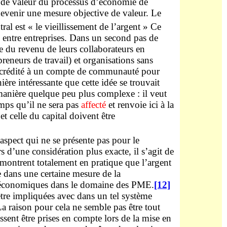
r de valeur du processus d’économie de
 devenir une mesure objective de valeur. Le
ral est « le vieillissement de l’argent » Ce
 entre entreprises. Dans un second pas de
ie du revenu de leurs collaborateurs en
preneurs de travail) et organisations sans
era crédité à un compte de communauté pour
ère intéressante que cette idée se trouvait
manière quelque peu plus complexe : il veut
emps qu’il ne sera pas
affecté
et renvoie ici à la
et celle du capital doivent être
aspect qui ne se présente pas pour le
rs d’une considération plus exacte, il s’agit de
montrent totalement en pratique que l’argent
e dans une certaine mesure de la
ons économiques dans le domaine des PME.
[12]
être impliquées avec dans un tel système
La raison pour cela ne semble pas être tout
sent être prises en compte lors de la mise en