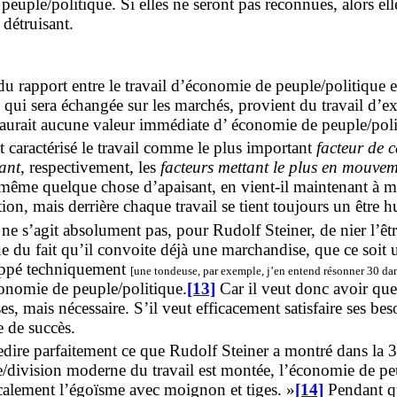
uple/politique. Si elles ne seront pas reconnues, alors el
 détruisant.
u rapport entre le travail d’économie de peuple/politique 
 qui sera échangée sur les marchés, provient du travail d’ex
’aurait aucune valeur immédiate d’ économie de peuple/polit
t caractérisé le travail comme le plus important
facteur de 
ant
, respectivement, les
facteurs mettant le plus en mouve
i-même quelque chose d’apaisant, en vient-il maintenant à m
on, mais derrière chaque travail se tient toujours un être h
 ne s’agit absolument pas, pour Rudolf Steiner, de nier l’ê
n que du fait qu’il convoite déjà une marchandise, que ce so
oppé techniquement
[une tondeuse, par exemple, j’en entend résonner 30 
onomie de peuple/politique.
[13]
Car il veut donc avoir quel
, mais nécessaire. S’il veut efficacement satisfaire ses besoi
 de succès.
dire parfaitement ce que Rudolf Steiner a montré dans la 3
e/division moderne du travail est montée, l’économie de peup
icalement l’égoïsme avec moignon et tiges. »
[14]
Pendant qu