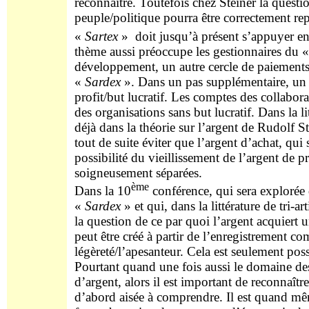
reconnaître. Toutefois chez Steiner la quest
peuple/politique pourra être correctement rep
«
Sartex
» doit jusqu’à présent s’appuyer e
thème aussi préoccupe les gestionnaires du 
développement, un autre cercle de paiements a
«
Sardex
». Dans un pas supplémentaire, un tro
profit/but lucratif. Les comptes des collabor
des organisations sans but lucratif. Dans la l
déjà dans la théorie sur l’argent de Rudolf St
tout de suite éviter que l’argent d’achat, q
possibilité du vieillissement de l’argent de pr
soigneusement séparées.
ème
Dans la 10
conférence, qui sera explorée 
«
Sardex
» et qui, dans la littérature de tri-
la question de ce par quoi l’argent acquiert 
peut être créé à partir de l’enregistrement c
légèreté/l’apesanteur. Cela est seulement po
Pourtant quand une fois aussi le domaine des
d’argent, alors il est important de reconnaîtr
d’abord aisée à comprendre. Il est quand même