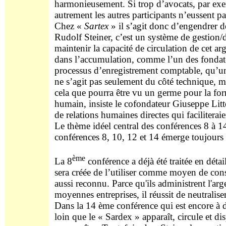
harmonieusement. Si trop d’avocats, par exemp
autrement les autres participants n’eussent p
Chez «
Sartex
» il s’agit donc d’engendrer de
Rudolf Steiner, c’est un système de gestion/d
maintenir la capacité de circulation de cet ar
dans l’accumulation, comme l’un des fondateu
processus d’enregistrement comptable, qu’un p
ne s’agit pas seulement du côté technique, 
cela que pourra être vu un germe pour la fo
humain, insiste le cofondateur Giuseppe Litt
de relations humaines directes qui faciliterai
Le thème idéel central des conférences 8 à 1
conférences 8, 10, 12 et 14 émerge toujours 
ème
La 8
conférence a déjà été traitée en détail
sera créée de l’utiliser comme moyen de conser
aussi reconnu. Parce qu'ils administrent l'arg
moyennes entreprises, il réussit de neutralis
Dans la 14 ème conférence qui est encore à d
loin que le « Sardex » apparaît, circule et di