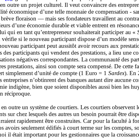
en outre un projet culturel. Il veut convaincre des entrepre
té économique d’une telle monnaie de compensation - sans c
e brève floraison — mais ses fondateurs travaillent au cont
eurs d’une économie durable et viable entrent en résonance
lui qui en tant qu’entrepreneur souhaiterait participer au «
vérifie si le nouveau participant dispose d’un modèle sensé
e nouveau participant peut aussitôt avoir recours aux prestat
 des participants qui vendent des prestations, a lieu une co
isations négatives correspondantes. La communauté des part
res prestations, ainsi son compte sera compensé. De cette f
 sert simplement d’unité de compte (1 Euro = 1
Sardex
). En 
 entreprises n’obtinrent des banques autant dire aucune con
mie indigène, bien que soient disponibles aussi bien les hu
in réciproque.
 en outre un système de courtiers. Les courtiers observent 
ts sur chez lesquels des autres un besoin pourrait être disp
rraient rapidement être construites. Car pour la faculté à fo
ros avoirs seulement édifiés à court terme sur les comptes,
i il était important pour les gestionnaires que la croissance