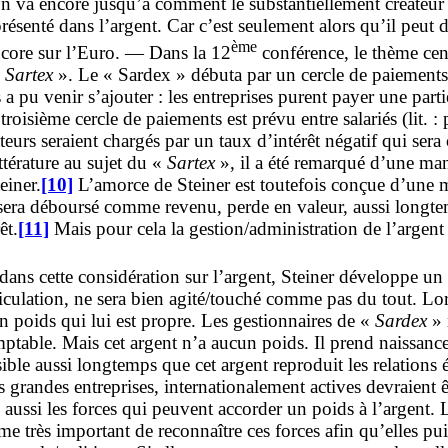
ion va encore jusqu’à comment le substantiellement créateu
résenté dans l’argent. Car c’est seulement alors qu’il peut
ème
ncore sur l’Euro. — Dans la 12
conférence, le thème cent
«
Sartex
». Le « Sardex » débuta par un cercle de paiements
 pu venir s’ajouter : les entreprises purent payer une part
isième cercle de paiements est prévu entre salariés (lit. : 
ateurs seraient chargés par un taux d’intérêt négatif qui s
ittérature au sujet du «
Sartex
», il a été remarqué d’une mani
einer.
[10]
L’amorce de Steiner est toutefois conçue d’une 
ui sera déboursé comme revenu, perde en valeur, aussi longt
êt.
[11]
Mais pour cela la gestion/administration de l’argent 
dans cette considération sur l’argent, Steiner développe un 
articulation, ne sera bien agité/touché comme pas du tout. Lo
un poids qui lui est propre. Les gestionnaires de «
Sardex
» 
omptable. Mais cet argent n’a aucun poids. Il prend naissanc
ssible aussi longtemps que cet argent reproduit les relati
 grandes entreprises, internationalement actives devraient 
e aussi les forces qui peuvent accorder un poids à l’argent. 
 très important de reconnaître ces forces afin qu’elles puis