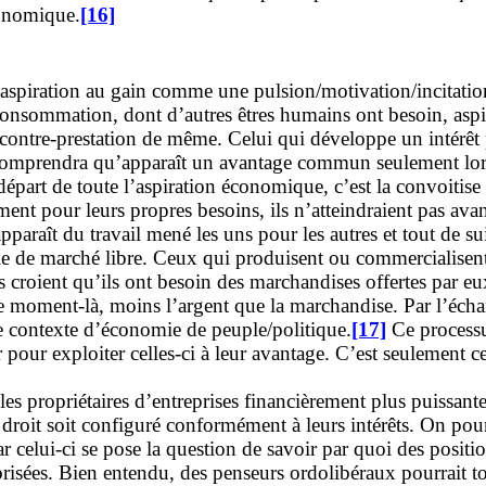
conomique.
[16]
’aspiration au gain comme une pulsion/motivation/incitati
 consommation, dont d’autres êtres humains ont besoin, aspi
ne contre-prestation de même. Celui qui développe un intér
comprendra qu’apparaît un avantage commun seulement lorsq
départ de toute l’aspiration économique, c’est la convoitise
eulement pour leurs propres besoins, ils n’atteindraient pas a
apparaît du travail mené les uns pour les autres et tout de sui
 de marché libre. Ceux qui produisent ou commercialisent 
s croient qu’ils ont besoin des marchandises offertes par e
e moment-là, moins l’argent que la marchandise. Par l’écha
e contexte d’économie de peuple/politique.
[17]
Ce processu
 pour exploiter celles-ci à leur avantage. C’est seulement ce
es propriétaires d’entreprises financièrement plus puissantes
le droit soit configuré conformément à leurs intérêts. On po
ar celui-ci se pose la question de savoir par quoi des posit
sées. Bien entendu, des penseurs ordolibéraux pourrait tout