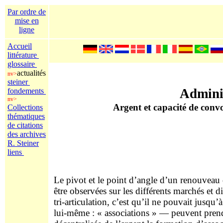
Par ordre de
mise en
ligne
Accueil
littérature
glossaire
actualités
nv>
steiner
Adminis
fondements
nv>
Argent et capacité de conv
Collections
thématiques
de citations
des archives
R. Steiner
liens
Le pivot et le point d’angle d’un renouveau
être observées sur les différents marchés 
tri-articulation, c’est qu’il ne pouvait jus
lui-même : « associations » — peuvent prend