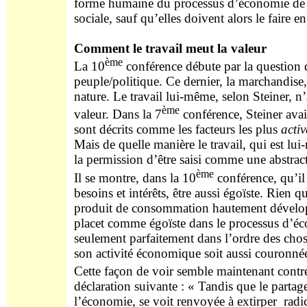
forme humaine du processus d’économie de pe
sociale, sauf qu’elles doivent alors le faire en
Comment le travail meut la valeur
ème
La 10
conférence débute par la question d
peuple/politique. Ce dernier, la marchandise,
nature. Le travail lui-même, selon Steiner, n
ème
valeur. Dans la 7
conférence, Steiner avai
sont décrits comme les facteurs les plus
activ
Mais de quelle manière le travail, qui est lu
la permission d’être saisi comme une abstracti
ème
Il se montre, dans la 10
conférence, qu’il
besoins et intérêts, être aussi égoïste. Rie
produit de consommation hautement dével
placet comme égoïste dans le processus d’éc
seulement parfaitement dans l’ordre des choses
son activité économique soit aussi couronnée
Cette façon de voir semble maintenant contre
déclaration suivante : « Tandis que le partag
l’économie, se voit renvoyée à extirper rad