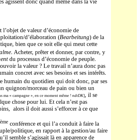
les agissent donc quand même dans la vie
et l’objet de valeur d’économie de
ploitation/d’élaboration (
Bearbeitung
) de la
ique, bien que ce soit elle qui meut cette
calme
. Acheter, prêter et donner, par contre, y
ment
du processus d’économie de peuple.
ouvoir la valeur ? Le travail n’aura donc pas
umain concret avec ses besoins et ses intérêts.
tre humain du quotidien qui doit donc, par ses
it un quignon/morceau de pain ou bien un
, il se
dans ma « campagne », en ce moment même !
ndtDK
]
que chose pour lui. Et cela n’est pas
ns, alors il doit aussi s’efforcer à ce que
ème
conférence et qui l’a conduit à faire la
le/politique, en rapport à la gestion/au faire
’il semble s’agissait là en apparence de