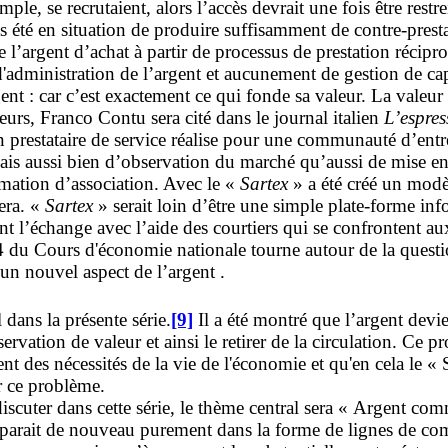
le, se recrutaient, alors l’accès devrait une fois être rest
as été en situation de produire suffisamment de contre-prest
 l’argent d’achat à partir de processus de prestation récipro
'administration de l’argent et aucunement de gestion de capit
gent : car c’est exactement ce qui fonde sa valeur. La valeur
rs, Franco Contu sera cité dans le journal italien
L’espres
restataire de service réalise pour une communauté d’entrepr
mais aussi bien d’observation du marché qu’aussi de mise e
rmation d’association. Avec le «
Sartex
» a été créé un mod
era. «
Sartex
» serait loin d’être une simple plate-forme in
ent l’échange avec l’aide des courtiers qui se confrontent au
4 du Cours d'économie nationale tourne autour de la questio
un nouvel aspect de l’argent .
 dans la présente série.
[9]
Il a été montré que l’argent devi
vation de valeur et ainsi le retirer de la circulation. Ce p
ent des nécessités de la vie de l'économie et qu'en cela le « 
er ce problème.
iscuter dans cette série, le thème central sera « Argent co
sparait de nouveau purement dans la forme de lignes de compt