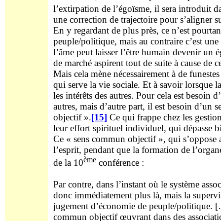
l’extirpation de l’égoïsme, il sera introduit d
une correction de trajectoire pour s’aligner s
En y regardant de plus près, ce n’est pourta
peuple/politique, mais au contraire c’est un
l’âme peut laisser l’être humain devenir un ég
de marché aspirent tout de suite à cause de c
Mais cela mène nécessairement à de funestes 
qui serve la vie sociale. Et à savoir lorsque 
les intérêts des autres. Pour cela est besoin d
autres, mais d’autre part, il est besoin d’u
objectif ».
[15]
Ce qui frappe chez les gestio
leur effort spirituel individuel, qui dépasse 
Ce « sens commun objectif », qui s’oppose a
l’esprit, pendant que la formation de l’organ
ème
de la 10
conférence :
Par contre, dans l’instant où le système assoc
donc immédiatement plus là, mais la supervis
jugement d’économie de peuple/politique. […]
commun objectif œuvrant dans des associati