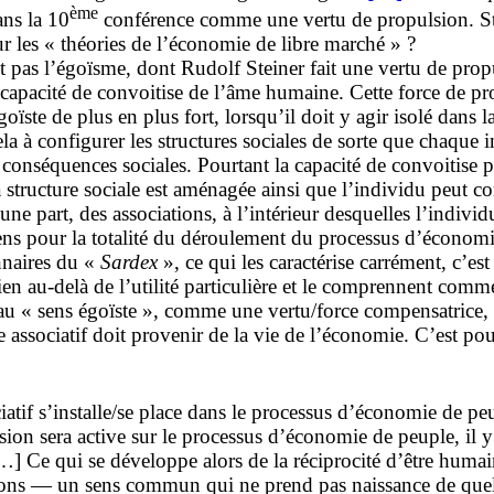
ème
ans la 10
conférence comme une vertu de propulsion. St
ur les « théories de l’économie de libre marché » ?
nt pas l’égoïsme, dont Rudolf Steiner fait une vertu de pr
e capacité de convoitise de l’âme humaine. Cette force de p
oïste de plus en plus fort, lorsqu’il doit y agir isolé dans 
ela à configurer les structures sociales de sorte que chaque 
conséquences sociales. Pourtant la capacité de convoitise p
la structure sociale est aménagée ainsi que l’individu peut c
’une part, des associations, à l’intérieur desquelles l’indivi
n sens pour la totalité du déroulement du processus d’écon
nnaires du «
Sardex
», ce qui les caractérise carrément, c’est
bien au-delà de l’utilité particulière et le comprennent comm
u « sens égoïste », comme une vertu/force compensatrice, a
e associatif doit provenir de la vie de l’économie. C’est pou
iatif s’installe/se place dans le processus d’économie de pe
ion sera active sur le processus d’économie de peuple, il y
 Ce qui se développe alors de la réciprocité d’être humain
ons — un sens commun qui ne prend pas naissance de quel