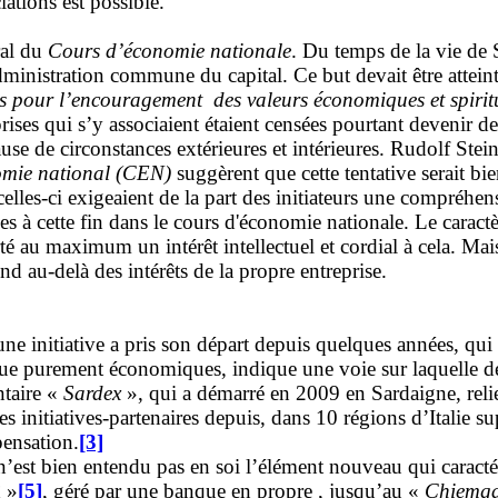
iations est possible.
ral du
Cours d’économie nationale
. Du temps de la vie de S
dministration commune du capital. Ce but devait être atteint
ns pour l’encouragement des valeurs économiques et spirit
rises qui s’y associaient étaient censées pourtant devenir de
ause de circonstances extérieures et intérieures. Rudolf Ste
mie national (CEN)
suggèrent que cette tentative serait bie
 celles-ci exigeaient de la part des initiateurs une compréh
s à cette fin dans le cours d'économie nationale. Le caractè
 au maximum un intérêt intellectuel et cordial à cela. Mais 
end au-delà des intérêts de la propre entreprise.
une initiative a pris son départ depuis quelques années, qu
vue purement économiques, indique une voie sur laquelle des
ntaire «
Sardex
», qui a démarré en 2009 en Sardaigne, relie 
s initiatives-partenaires depuis, dans 10 régions d’Italie s
pensation.
[3]
t bien entendu pas en soi l’élément nouveau qui caractérise 
R
»
[5]
, géré par une banque en propre , jusqu’au «
Chiemg