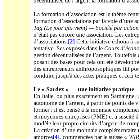
décentralisée de l’argent la formation d’assoc
La formation d’association est le thème cent
formation d’associations par la voie d’une a
Tag (Le jour qui vient) — Société par actio
n’était pas encore une association. Les entrep
d’associations.
[2]
Cette initiative échoua à c
tentative. Ses exposés dans le
Cours d’écono
gestion décentralisées de l’argent. Toutefois
posant des bases pour cela ont été développée
des entrepreneurs anthroposophiques fût porté
conduire jusqu'à des actes pratiques et ceci t
Le « Sardex » — une initiative pratique
En Italie, ou plus exactement en Sardaigne, 
autonome de l’argent, à partir de points de 
former : il est pensé à la monnaie compléme
et moyennes entreprises (PME) et a suscité de
modèle leur propre circuits d’argent de com
La création d’une monnaie complémentaire n’es
amorces
[4]
, commencées par le suisse «
WI