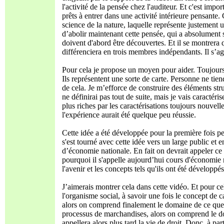
l'activité de la pensée chez l'auditeur. Et c'est impo
prêts à entrer dans une activité intérieure pensante.
science de la nature, laquelle représente justement 
d’abolir maintenant cette pensée, qui a absolument sa
doivent d'abord être découvertes. Et il se montrera q
différenciera en trois membres indépendants. Il s’ag
Pour cela je propose un moyen pour aider. Toujours à
Ils représentent une sorte de carte. Personne ne tiendr
de cela. Je m’efforce de construire des éléments st
ne définirai pas tout de suite, mais je vais caracté
plus riches par les caractérisations toujours nouvell
l'expérience aurait été quelque peu réussie.
Cette idée a été développée pour la première fois p
s'est tourné avec cette idée vers un large public et
d’économie nationale. En fait on devrait appeler c
pourquoi il s'appelle aujourd’hui cours d'économie n
l'avenir et les concepts tels qu'ils ont été développ
J’aimerais montrer cela dans cette vidéo. Et pour c
l'organisme social, à savoir une fois le concept de 
alors on comprend finalement le domaine de ce que R
processus de marchandises, alors on comprend le dom
appellera alors plus tard la vie de droit. Donc, à p