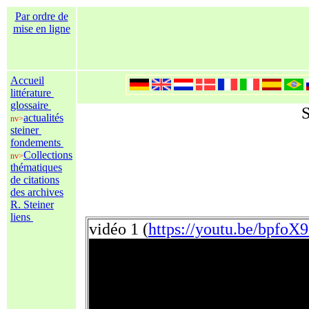
Par ordre de
mise en ligne
Accueil
littérature
glossaire
S
actualités
nv>
steiner
fondements
Collections
nv>
thématiques
de citations
des archives
R. Steiner
liens
vidéo 1 (
https://youtu.be/bpfoX