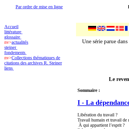
Par ordre de mise en ligne
Accueil
littérature
glossaire
Une série parue dans 
nv>
actualités
steiner
fondements
nv>
Collections thématiques de
citations des archives R. Steiner
liens
Le reven
Sommaire :
I - La dépendanc
Libération du travail ?
Travail humain et travail de
À qui appartient l’esprit ?