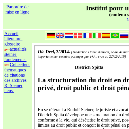
Par ordre de
Institut pour u
mise en ligne
(contenu s
C
Accueil
littérature
glossaire
actualités
nv>
Die Drei
, 3/2014.
(Traduction Daniel Kmiecik, revue de man
steiner
importante sur certains passages par FG, revue au 22/02/2016)
fondements
Collections
nv>
Dietrich Spitta
thématiques
de citations
La structuration du droit en dr
des archives
R. Steiner
privé, droit public et droit pén
liens
En se référant à Rudolf Steiner, le juriste et avocat
Dietrich Spitta développe une structuration du droi
conforme à la vie, qui désétatise le droit privé, po
limites au droit public et conçoit le droit pénal en 