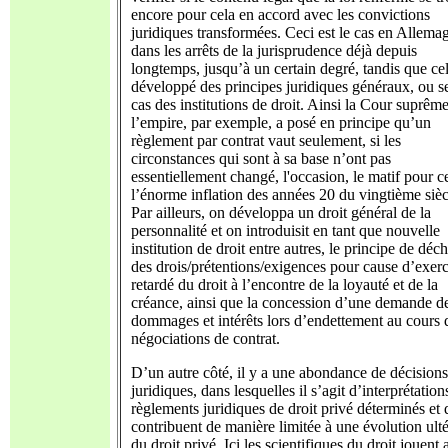
encore pour cela en accord avec les convictions
juridiques transformées. Ceci est le cas en Allema
dans les arrêts de la jurisprudence déjà depuis
longtemps, jusqu’à un certain degré, tandis que cel
développé des principes juridiques généraux, ou se
cas des institutions de droit. Ainsi la Cour suprêm
l’empire, par exemple, a posé en principe qu’un
règlement par contrat vaut seulement, si les
circonstances qui sont à sa base n’ont pas
essentiellement changé, l'occasion, le matif pour ce
l’énorme inflation des années 20 du vingtième sièc
Par ailleurs, on développa un droit général de la
personnalité et on introduisit en tant que nouvelle
institution de droit entre autres, le principe de dé
des drois/prétentions/exigences pour cause d’exerc
retardé du droit à l’encontre de la loyauté et de la
créance, ainsi que la concession d’une demande d
dommages et intérêts lors d’endettement au cours 
négociations de contrat.
D’un autre côté, il y a une abondance de décisions
juridiques, dans lesquelles il s’agit d’interprétation
règlements juridiques de droit privé déterminés et 
contribuent de manière limitée à une évolution ulté
du droit privé. Ici les scientifiques du droit jouent 