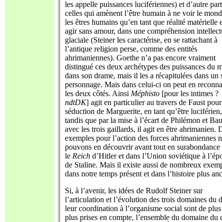
les appelle puissances lucifériennes) et d’autre part
celles qui amènent l’être humain à ne voir le mond
les êtres humains qu’en tant que réalité matérielle e
agir sans amour, dans une compréhension intellect
glaciale (Steiner les caractérise, en se rattachant à
l’antique religion perse, comme des entités
ahrimaniennes). Goethe n’a pas encore vraiment
distingué ces deux archétypes des puissances du m
dans son drame, mais il les a récapitulées dans un 
personnage. Mais dans celui-ci on peut en reconna
les deux côtés. Ainsi
Méphisto
[pour les intimes ?
ndtDK
] agit en particulier au travers de Faust pour
séduction de Marguerite, en tant qu’être luciférien,
tandis que par la mise à l’écart de Philémon et Bau
avec les trois gaillards, il agit en être ahrimanien. 
exemples pour l’action des forces ahrimaniennes 
pouvons en découvrir avant tout en surabondance
le
Reich
d’Hitler et dans l’Union soviétique à l’é
de Staline. Mais il existe aussi de nombreux exem
dans notre temps présent et dans l’histoire plus an
Si, à l’avenir, les idées de Rudolf Steiner sur
l’articulation et l’évolution des trois domaines du d
leur coordination à l’organisme social sont de plus
plus prises en compte, l’ensemble du domaine du d