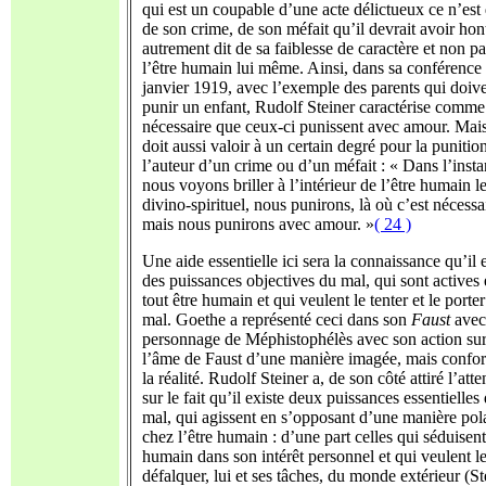
qui est un coupable d’une acte délictueux ce n’est
de son crime, de son méfait qu’il devrait avoir hon
autrement dit de sa faiblesse de caractère et non p
l’être humain lui même. Ainsi, dans sa conférence
janvier 1919, avec l’exemple des parents qui doiv
punir un enfant, Rudolf Steiner caractérise comme
nécessaire que ceux-ci punissent avec amour. Mais
doit aussi valoir à un certain degré pour la punitio
l’auteur d’un crime ou d’un méfait : « Dans l’insta
nous voyons briller à l’intérieur de l’être humain l
divino-spirituel, nous punirons, là où c’est nécessa
mais nous punirons avec amour. »
( 24 )
Une aide essentielle ici sera la connaissance qu’il 
des puissances objectives du mal, qui sont actives
tout être humain et qui veulent le tenter et le porte
mal. Goethe a représenté ceci dans son
Faust
avec
personnage de Méphistophélès avec son action su
l’âme de Faust d’une manière imagée, mais confo
la réalité. Rudolf Steiner a, de son côté attiré l’atte
sur le fait qu’il existe deux puissances essentielles
mal, qui agissent en s’opposant d’une manière pol
chez l’être humain : d’une part celles qui séduisent
humain dans son intérêt personnel et qui veulent l
défalquer, lui et ses tâches, du monde extérieur (St