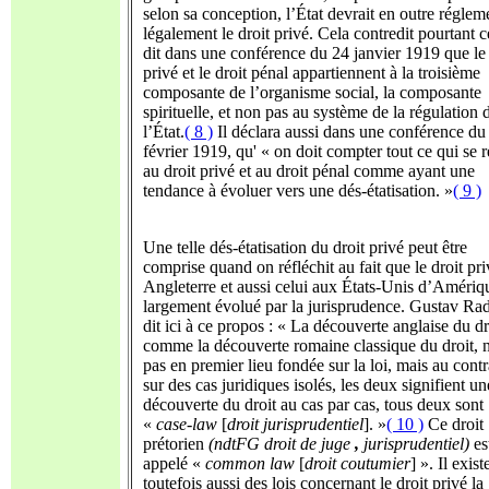
selon sa conception, l’État devrait en outre réglem
légalement le droit privé. Cela contredit pourtant c
dit dans une conférence du 24 janvier 1919 que le 
privé et le droit pénal appartiennent à la troisième
composante de l’organisme social, la composante
spirituelle, et non pas au système de la régulation 
l’État.
( 8 )
Il déclara aussi dans une conférence du
février 1919, qu' « on doit compter tout ce qui se r
au droit privé et au droit pénal comme ayant une
tendance à évoluer vers une dés-étatisation. »
( 9 )
Une telle dés-étatisation du droit privé peut être
comprise quand on réfléchit au fait que le droit pr
Angleterre et aussi celui aux États-Unis d’Amériq
largement évolué par la jurisprudence. Gustav Ra
dit ici à ce propos : « La découverte anglaise du dr
comme la découverte romaine classique du droit, n
pas en premier lieu fondée sur la loi, mais au contr
sur des cas juridiques isolés, les deux signifient un
découverte du droit au cas par cas, tous deux sont
«
case-law
[
droit jurisprudentiel
]. »
( 10 )
Ce droit
prétorien
(ndtFG
droit de juge
,
jurisprudentiel)
es
appelé «
common law
[
droit coutumier
] ». Il exist
toutefois aussi des lois concernant le droit privé la