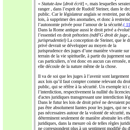
«
Statute-law
[
droit écrit
] », mais lesquelles seraie
ranger , dans l’esprit de Rudolf Steiner, dans le dro
public. Car le législateur anglais se restreint, par de
lois, à supprimer des anomalies, et donc à restrein
l’autonomie privée pour l’amour de la sécurité.
( 11
Dans la Rome antique aussi le droit privé a évolu
l’essentiel en droit prétorien
(ndtFG d
roit de juge
,
jurisprudentiel)
La conception de Steiner, que le d
privé devrait se développer au moyen de la
jurisprudence des juges d’une manière vivante sur 
terrain de la vie spirituelle, à partir du jugement su
cas particuliers, n’est donc en aucun cas erronée, 
elle découle de la nature même de la chose.
Il va de soi que les juges à l’avenir sont largement 
aux lois qu’il faut compter comme relevant du droi
public, qui se réfère à la sécurité. Un exemple ici c
l’interdiction, respectivement la nullité du licenci
d'actes juridiques transgressant une interdiction lég
Dans le futur les lois de droit privé ne devraient p
pas être absolument liantes pour les juges, qui ne 
pas nécessaires autour de la volonté de sécurité, m
déterminent seulement de manière abstraite les effe
juridiques, dans la mesure où de telles règles jurid
ne correspondent plus à un sentiment modifié du dr