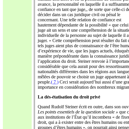
avance, la personnalité en laquellle il a suffisamm
confiance en tant que juge,, de sorte que celle-ci d
décider dans un cas juridique civil ou pénal le
concernant. Une telle relation de confiance est
hautement dépendante de la possibilité « que celui
juge ait un sens et une compréhension de la situat
individuelle de la personne au sujet de laquelle il a
juger. » Cette compréhension peut résulter du fait
tels juges aient plus de connaissance de l’être hum
d’expérience de vie, que les juges actuels, éduqué
manière prépondérante dans la connaissance juridi
l’application du droit. Steiner renvoie à l’importan
considérable que cela aurait pour des ressortissant
nationalités différentes dans les régions aux langu
mêlées de pouvoir se choisir un juge appartenant à
peuple.
( 7 )
Ceci serait aujourd’hui aussi d’une gr
importance en considération des nombreux migran
La dés-étatisation du droit privé
Quand Rudolf Steiner écrit en outre, dans son ouv
Les points essentiels de la question sociale »
que c
aux institutions de l’État qu’il incombera « de fixer
droit, qui a à exister entre des êtres humains ou en
groupes d’êtres humains », on pourrait ainsi pense