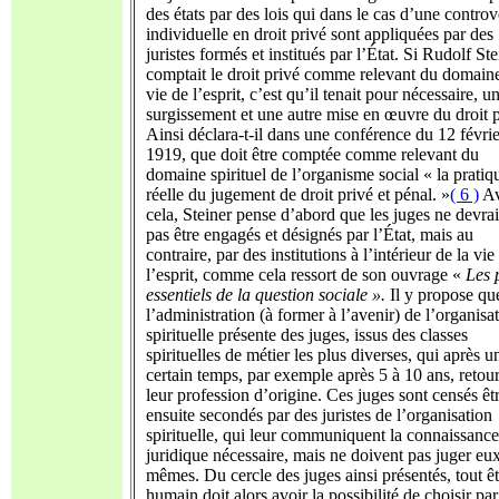
des états par des lois qui dans le cas d’une controv
individuelle en droit privé sont appliquées par des
juristes formés et institués par l’État. Si Rudolf Ste
comptait le droit privé comme relevant du domaine
vie de l’esprit, c’est qu’il tenait pour nécessaire, u
surgissement et une autre mise en œuvre du droit p
Ainsi déclara-t-il dans une conférence du 12 févrie
1919, que doit être comptée comme relevant du
domaine spirituel de l’organisme social « la pratiq
réelle du jugement de droit privé et pénal. »
( 6 )
Av
cela, Steiner pense d’abord que les juges ne devra
pas être engagés et désignés par l’État, mais au
contraire, par des institutions à l’intérieur de la vie
l’esprit, comme cela ressort de son ouvrage «
Les 
essentiels de la question sociale ».
Il y propose qu
l’administration (à former à l’avenir) de l’organisa
spirituelle présente des juges, issus des classes
spirituelles de métier les plus diverses, qui après u
certain temps, par exemple après 5 à 10 ans, retou
leur profession d’origine. Ces juges sont censés êt
ensuite secondés par des juristes de l’organisation
spirituelle, qui leur communiquent la connaissance
juridique nécessaire, mais ne doivent pas juger eu
mêmes. Du cercle des juges ainsi présentés, tout êt
humain doit alors avoir la possibilité de choisir par