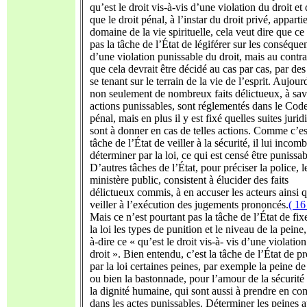
qu’est le droit vis-à-vis d’une violation du droit et 
que le droit pénal, à l’instar du droit privé, apparti
domaine de la vie spirituelle, cela veut dire que ce
pas la tâche de l’État de légiférer sur les conséque
d’une violation punissable du droit, mais au contra
que cela devrait être décidé au cas par cas, par des
se tenant sur le terrain de la vie de l’esprit. Aujour
non seulement de nombreux faits délictueux, à savo
actions punissables, sont réglementés dans le Cod
pénal, mais en plus il y est fixé quelles suites jurid
sont à donner en cas de telles actions. Comme c’es
tâche de l’État de veiller à la sécurité, il lui incom
déterminer par la loi, ce qui est censé être punissab
D’autres tâches de l’État, pour préciser la police, l
ministère public, consistent à élucider des faits
délictueux commis, à en accuser les acteurs ainsi 
veiller à l’exécution des jugements prononcés.
( 16
Mais ce n’est pourtant pas la tâche de l’État de fix
la loi les types de punition et le niveau de la peine,
à-dire ce « qu’est le droit vis-à- vis d’une violatio
droit ». Bien entendu, c’est la tâche de l’État de p
par la loi certaines peines, par exemple la peine d
ou bien la bastonnade, pour l’amour de la sécurité 
la dignité humaine, qui sont aussi à prendre en co
dans les actes punissables. Déterminer les peines a