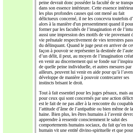
peine devrait donc posséder la faculté de se transp
dans son essence intérieure. Cette essence intérieur
les plus profondes causes qui ont mené au fait
délictueux concerné, il ne les concevra toutefois d
alors à la manière d'un pressentiment quand il pour
former par les facultés de l’imagination et de l’intu
aussi une impression des motifs de vie provenant d
vie prénatale respectivement de vies terrestres pas
du délinquant. Quand le juge peut en arriver de ce
façon à pouvoir se représenter la destinée de l’aut
d’un délit, il peut, au moyen de l’imagination créat
en venir au discernement qui se fonde sur l’inspira
de quelle peine individuelle, et autres mesures par
ailleurs, peuvent lui venir en aide pour qu’à l’aveni
développe de manière à pouvoir contrecarrer ses
instincts brisant le droit.
Tout à fait essentiel pour les juges pénaux, mais au
pour ceux qui sont concernés par une action délict
est le fait de ne pas aller à la rencontre du coupab
l’attitude d’âme de l’antipathie ou bien même de l
haine. Bien plus, les êtres humains à l’avenir devr
apprendre à ressentir consciemment le salut des
comportements humains sociaux, du fait qu’en tout
humain vit une entité divino-spirituelle et que pour