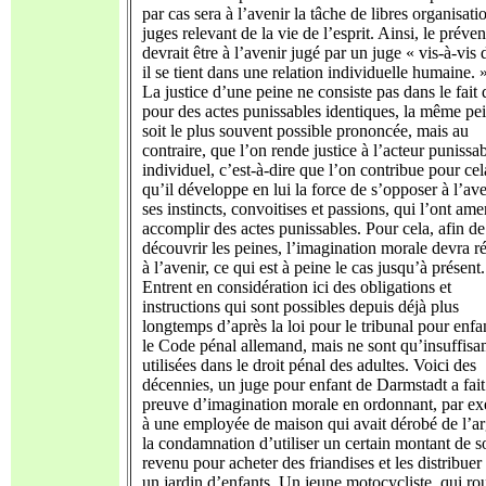
par cas sera à l’avenir la tâche de libres organisati
juges relevant de la vie de l’esprit. Ainsi, le préve
devrait être à l’avenir jugé par un juge « vis-à-vis
il se tient dans une relation individuelle humaine. 
La justice d’une peine ne consiste pas dans le fait
pour des actes punissables identiques, la même pe
soit le plus souvent possible prononcée, mais au
contraire, que l’on rende justice à l’acteur punissa
individuel, c’est-à-dire que l’on contribue pour cel
qu’il développe en lui la force de s’opposer à l’ave
ses instincts, convoitises et passions, qui l’ont am
accomplir des actes punissables. Pour cela, afin de
découvrir les peines, l’imagination morale devra r
à l’avenir, ce qui est à peine le cas jusqu’à présent.
Entrent en considération ici des obligations et
instructions qui sont possibles depuis déjà plus
longtemps d’après la loi pour le tribunal pour enfan
le Code pénal allemand, mais ne sont qu’insuffis
utilisées dans le droit pénal des adultes. Voici des
décennies, un juge pour enfant de Darmstadt a fait
preuve d’imagination morale en ordonnant, par e
à une employée de maison qui avait dérobé de l’ar
la condamnation d’utiliser un certain montant de s
revenu pour acheter des friandises et les distribuer
un jardin d’enfants. Un jeune motocycliste, qui rou