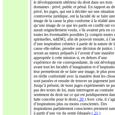
le développement ultérieur du droit dans ses trois
domaines : privé, public et pénal. En rapport au dr
privé, les juges, qui ont à décider sur une situation
controverse juridique, ont la faculté de se faire une
image de la cause la plus conforme à la réalité ains
qu’une image de ce que les partis en conflit ont v
aurait originellement voulu, s’ils avaient pris en c
toutes les éventualités possibles [y compris toutes 
spirituelles,
ndtDK
], afin de pouvoir ensuite, à l’a
d’une inspiration créatrice à partir de la nature de l
cause elle-même, prendre une décision de justice. I
seront au mieux préparés à l’avenir d’une manière
appropriée à cette mission si, en dehors d’une
expérience de vie correspondante, ils ont dévelop
avant tout les facultés d’imagination et d’inspirati
leur permettront de se faire une image, le plus poss
en réelle conformité avec la manière dont les chos
sont passées et ensuite de trouver un jugement justi
Jusqu’à présent, de bons juges expérimentés ne pa
pas des textes de loi, mais interrogent au contraire 
sentiment du droit sur ce qui est juridiquement dan
lutte concrète pour le droit.
( 20 )
Avec cela, il s’agi
d’inspirations plus ou moins conscientes. Des
inspirations parfaitement conscientes prennent nai
à partir d’une vie du sentir éduquée.
( 21 )