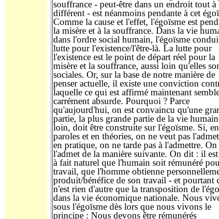
souffrance - peut-être dans un endroit tout à 
différent - est néanmoins pendante à cet égo
Comme la cause et l'effet, l'égoïsme est pend
la misère et à la souffrance. Dans la vie hum
dans l'ordre social humain, l'égoïsme conduit
lutte pour l'existence/l'être-là. La lutte pour
l'existence est le point de départ réel pour la
misère et la souffrance, aussi loin qu'elles so
sociales. Or, sur la base de notre manière de
penser actuelle, il existe une conviction cont
laquelle ce qui est affirmé maintenant sembl
carrément absurde. Pourquoi ? Parce
qu'aujourd'hui, on est convaincu qu'une gra
partie, la plus grande partie de la vie humain
loin, doit être construite sur l'égoïsme. Si, en
paroles et en théories, on ne veut pas l'admet
en pratique, on ne tarde pas à l'admettre. On
l'admet de la manière suivante. On dit : il est
à fait naturel que l'humain soit rémunéré po
travail, que l'homme obtienne personnelleme
produit/bénéfice de son travail - et pourtant 
n'est rien d'autre que la transposition de l'ég
dans la vie économique nationale. Nous viv
sous l'égoïsme dès lors que nous vivons le
principe : Nous devons être rémunérés