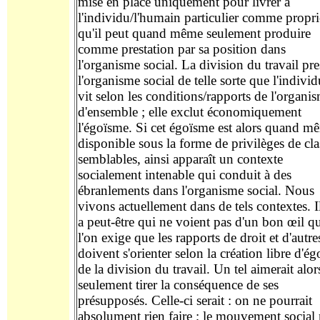
mise en place uniquement pour
livrer
à
l'individu/l'humain particulier comme propri
qu'il
peut quand même seulemen
t
produire
comme
prestation
par sa position dans
l'organisme social. La division du travail pre
l'organisme social de telle sorte que l'indivi
vit selon les conditions/rapports de l'organi
d
'
ensemble ; elle exclut économiquement
l'égoïsme. Si cet égoïsme est
alors quand m
disponible sous la forme de privilèges de cla
semblables
,
ainsi apparaît
un contexte
socialement intenable qui
conduit à
des
ébranlements
dans l'organisme social. Nous
vivons actuellement dans de tels contextes. I
a peut-être qui ne voient pas d'un bon œil q
l'on exige que les
rapports de droit
et d'autre
d
oivent s'orienter selon la création
libre
d'ég
de la division du travail. Un tel
aimerait alor
seulement
tirer la
conséquence
de ses
présupposés. Celle-ci serait : on ne
pourrait
absolument
rien
faire
; le mouvement social 