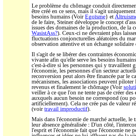
Le problème du chômage conduit directement à 
être créé en ce sens, mais il s'agit uniquement 
besoins humains (Voir
Egoïsme
} et
Altruism
de le faire, Steiner développe le concept d'as
issues des domaines de la production, de la 
WasistAss?
). Ceux-ci ne devraient plus laisse
fluctuations conjoncturelles aléatoires du mar
observation attentive et un échange solidaire
Il s'agit de se libérer des contraintes économi
vivante afin qu'elle serve les besoins humains
c'est-à-dire si les personnes qui y travaillen
l'économie, les personnes d'un secteur actuell
reconversion peut alors être financée par le c
mécanismes, les associations peuvent piloter 
revenus et finalement le chômage (Voir
solut
veiller à ce que l'on ne tente pas de créer de
auxquels aucun besoin ne correspond (ou pour
artificiellement). Cela ne crée pas de valeur r
(voir
travail improductif
).
Mais dans l'économie de marché actuelle, le tr
leur absence généralisée : D'un côté, l'interc
l'esprit et l'économie fait que l'économie ne
influences et idées ne lui affluent pas de la vi