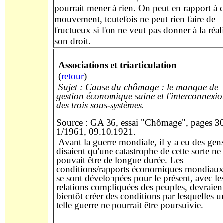
pourrait mener à rien.
On peut en rapport
à
c
mouvement,
toutefois
ne peut rien faire de
fructueux si l'on ne veut pas donner à la réal
son droit.
Associations et triarticulation
(
retour
)
Sujet
: Cause du chômage :
le manque
de
gestion économique saine et l'interconnexio
des trois
sous-systèmes
.
Source : GA 36, essai "Chômage", pages 3
1/1961, 09.10.1921.
Avant la guerre mondiale,
il y a eu des gen
disaient
qu'une
catastrophe de ce
tte sorte
ne
pouvait être de
longue
durée
. Les
conditions/rapports économiques mondiaux
se sont développées pour le
présent
, avec le
relations compliquées
des
peuples
, devraien
bientôt créer des conditions
par lesquelles
u
telle guerre ne pourrait être poursuivie.