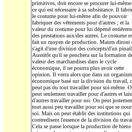
primitives, doit encore se procurer lui-même
ce qui est nécessaire à sa subsistance. Il fabr
le
costume
pour lui-même afin de pouvoir
fabriquer des vêtements pour
d'
autres ; et la
valeur du costume pour lui dépend entièrem
des
prestations
aux/des
autres.
Le costume
es
fait un moyen de production.
M
aints diront 
s'agit d'une division des concepts/d'un pinail
Aussitôt
qu'il se penchera sur la formation de
valeur des
marchandises
dans le cycle
économique, il ne pourra plus avoir cette
opinion. Il verra alors que dans un organis
économique basé sur la division du travail, 
peut pas du tout travailler pour soi-même.
O
peut
seulement
travailler pour
d'
autres et lais
d'
autres travailler pour soi.
On
peut
justemen
tout aussi peu
travailler pour soi que se nour
soi. Mais on peut
établir
des
institutions
qui
contredisent l'essence de la division du travai
Cela se
passe
lorsque la production de biens 