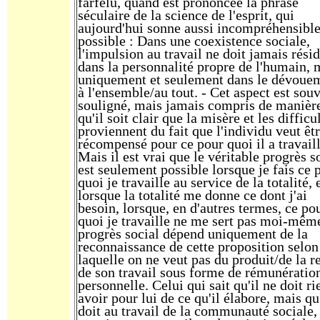
farfelu, quand est prononcée la phrase
séculaire de la science de l'esprit, qui
aujourd'hui sonne aussi incompréhensibl
possible : Dans une coexistence sociale,
l'impulsion au travail ne doit jamais rési
dans la personnalité propre de l'humain, 
uniquement et seulement dans le dévoue
à l'ensemble/au tout. - Cet aspect est sou
souligné, mais jamais compris de manière
qu'il soit clair que la misère et les difficu
proviennent du fait que l'individu veut êt
récompensé pour ce pour quoi il a travaill
Mais il est vrai que le véritable progrès s
est seulement possible lorsque je fais ce 
quoi je travaille au service de la totalité, 
lorsque la totalité me donne ce dont j'ai
besoin, lorsque, en d'autres termes, ce po
quoi je travaille ne me sert pas moi-mêm
progrès social dépend uniquement de la
reconnaissance de cette proposition selon
laquelle on ne veut pas du produit/de la r
de son travail sous forme de rémunératio
personnelle. Celui qui sait qu'il ne doit ri
avoir pour lui de ce qu'il élabore, mais qu'
doit au travail de la communauté sociale, 