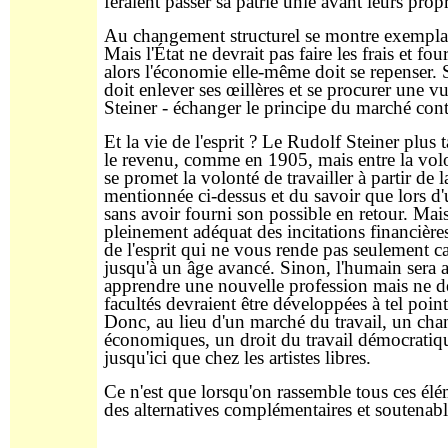
feraient passer sa patrie unie avant leurs prop
Au changement structurel se montre exemplai
Mais l'État ne devrait pas faire les frais et f
alors l'économie elle-même doit se repenser. S
doit enlever ses œillères et se procurer une v
Steiner - échanger le principe du marché contr
Et la vie de l'esprit ? Le Rudolf Steiner plus t
le revenu, comme en 1905, mais entre la volonté
se promet la volonté de travailler à partir de
mentionnée ci-dessus et du savoir que lors d'u
sans avoir fourni son possible en retour. Mai
pleinement adéquat des incitations financières
de l'esprit qui ne vous rende pas seulement c
jusqu'à un âge avancé. Sinon, l'humain sera a
apprendre une nouvelle profession mais ne déte
facultés devraient être développées à tel poin
Donc, au lieu d'un marché du travail, un cha
économiques, un droit du travail démocratiq
jusqu'ici que chez les artistes libres.
Ce n'est que lorsqu'on rassemble tous ces él
des alternatives complémentaires et soutenab