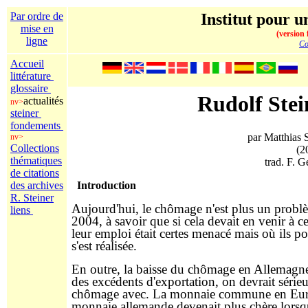
Par ordre de
Institut pour un
mise en
(version 
ligne
Co
Accueil
littérature
glossaire
Rudolf Stei
actualités
nv>
steiner
fondements
par Matthias 
nv>
Collections
(2
thématiques
trad. F. 
de citations
des archives
Introduction
R. Steiner
Aujourd'hui, le chômage n'est plus un prob
liens
2004, à savoir que si cela devait en venir à
leur emploi était certes menacé mais où ils po
s'est réalisée.
En outre, la baisse du chômage en Allemagne s'
des excédents d'exportation, on devrait séri
chômage avec. La monnaie commune en Europ
monnaie allemande devenait plus chère lorsque