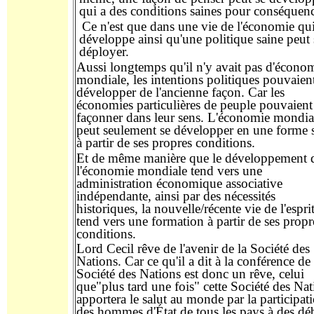
qui
a des conditions saines pour conséquenc
Ce n'est que dans une vie de l'économie qui
développe
ainsi
qu'une politique saine peut 
déployer.
Aussi longtemps
qu'il n'y avait pas d'écono
mondiale, les intentions politiques pouvaien
développer
de
l'ancienne façon.
Car
les
économies particulières de peuple pouvaient
façonner dans
leur
sens. L'économie
mondia
peut seulement se développer
en
une forme 
à partir de ses propres conditions.
Et de même manière que le développement 
l'économie mondiale tend vers une
administration économique associative
indépendante, ainsi par des nécessités
historiques, la nouvelle/récente vie
de l'espri
tend vers une formation à partir de ses propr
conditions.
Lord Cecil rêve de l'avenir de la Société des
Nations. Car ce qu'il a dit à la conférence de 
Société des Nations est donc un rêve, celui
que
"plus tar
d
une
fois
" cette Société des Na
apportera le salut au monde
par
la participat
des hommes d'État de tous les pays à des dé