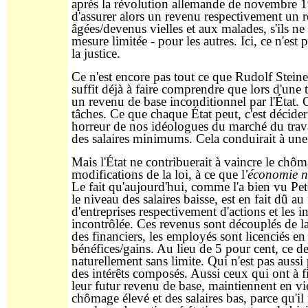
après la révolution allemande de novembre 191
d'assurer alors un revenu respectivement un r
âgées/devenus vielles et aux malades, s'ils n
mesure limitée - pour les autres. Ici, ce n'est 
la justice.
Ce n'est encore pas tout ce que Rudolf Stein
suffit déjà à faire comprendre que lors d'une tr
un revenu de base inconditionnel par l'État. Ce
tâches. Ce que chaque État peut, c'est décider
horreur de nos idéologues du marché du travai
des salaires minimums. Cela conduirait à une r
Mais l'État ne contribuerait à vaincre le chôma
modifications de la loi, à ce que l
'économie n
Le fait qu'aujourd'hui, comme l'a bien vu Pet
le niveau des salaires baisse, est en fait dû au 
d'entreprises respectivement d'actions et les
incontrôlée. Ces revenus sont découplés de l
des financiers, les employés sont licenciés e
bénéfices/gains. Au lieu de 5 pour cent, ce de
naturellement sans limite. Qui n'est pas aussi 
des intérêts composés. Aussi ceux qui ont à fin
leur futur revenu de base, maintiennent en v
chômage élevé et des salaires bas, parce qu'il 