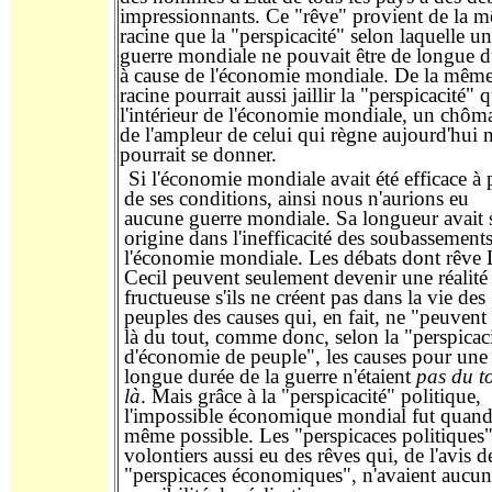
impressionnants. Ce "rêve"
provient
de la 
racine que
la
"
perspicacité
" selon laquelle u
guerre mondiale ne pou
v
ait
être de longue
d
à
cause
de l'économie mondiale. De la mêm
racine pourrait
aussi jaillir
la "
perspicacité
"
q
l'intérieur
de l'économie mondiale, un chôm
de l'ampleur de celui qui
règne
aujourd'hui 
pourrait
se donner
.
Si l'économie mondiale avait été efficace
à 
de ses conditions, ainsi nous
n'aurions
eu
aucune
guerre mondiale. Sa longueur
avait
origine dans l'inefficacité des
soubass
ements
l'économie mondiale. Les débats dont rêve
Cecil
peuvent seulement devenir une réalité
fructueuse
s'ils ne créent pas dans la vie des
peuples des causes qui, en
fait,
ne "peuvent 
là du tout
, comme donc, selon la "perspicac
d'économie de peuple", les causes
pour une
longue durée de la guerre n'étaient
pas du
t
là
. Mais grâce à la "perspicacité" politique,
l'impossible économique mondial
fut quan
même
possible. Les "perspicaces politiques
volontiers
aussi
eu
des rêves qui, de l'avis d
"perspicaces économiques", n'avaient aucun