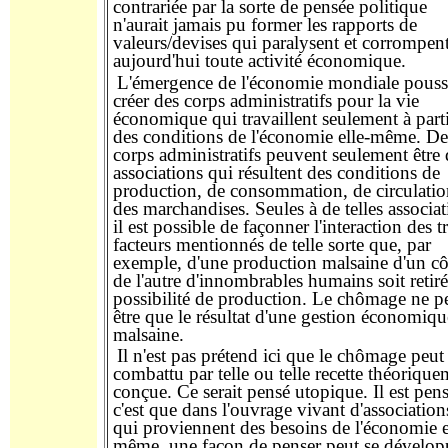
contrariée par la sorte de pensée politique
n'aurait jamais pu
former
les
rapports de
valeurs/devises qui paralysent et corrompen
aujourd'hui toute activité économique.
L'émergence de l'économie
mondiale
pouss
créer
des corps
administratifs
pour
la vie
économique qui
travaillent seulement
à part
des conditions de l'économie elle-même. De 
corps
administratifs
peuvent seulement
être
associations qui résultent des conditions de
production, de consommation, de circulatio
des marchandises. Seules à de telles associat
il est possible
de façonner l'interaction des tr
facteurs mentionnés de telle sorte que, par
exemple, d'une production malsaine d'un cô
de l'autre
d'innombrables
humains soit retiré
possibilité de production. Le chômage ne p
être que le résultat d'une gestion économiqu
malsaine.
Il
n'est pas
prétend
ici que le chômage peut 
combattu par telle ou telle recette théorique
conçue. Ce serait pensé utopique.
Il est pen
c'est que dans
l'ouvrage
vivant d
'
association
qui
proviennent
des besoins de l'économie e
même,
une façon
de penser
peut se dévelop