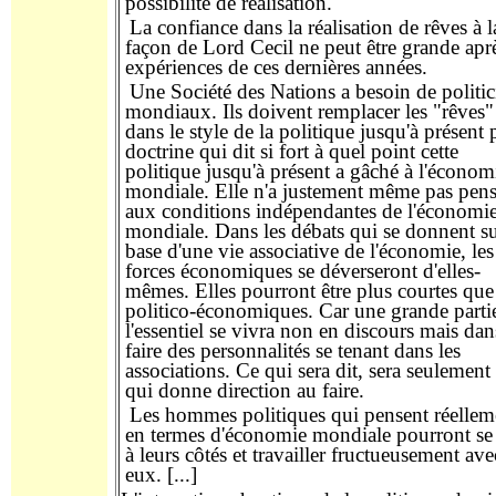
possibilité
de
réalisation.
La confiance dans la réalisation de rêves à l
façon
de Lord Cecil ne peut être grande aprè
expériences de ces dernières années.
Une
Société des Nations a besoin de
politi
mondiaux
. Ils doivent remplacer les "rêves"
dans le style de la politique
jusqu'à présent
p
doctrine qui dit si fort à quel point cette
politique
jusqu'à présent
a gâché à l'économ
mondiale.
Elle
n'a justement même pas pen
aux conditions indépendantes de l'économi
mondiale.
D
ans les débats qui
se donnent
su
base d'une vie
associative de l'
économie,
les
forces économiques se déverseront d'elles-
mêmes
.
Elle
s
pour
ront être plus courtes qu
politico-économiques.
Car
une grande parti
l'essentiel se vivra non
en
discours mais dan
faire
des personnalités
se tenant
dans les
associations. Ce qui
sera
dit,
sera seulement
qui
donne
direction
au
faire.
Les hommes politiques qui pensent réellem
en termes d'économie mondiale pourront se 
à leurs côtés et travailler fructueusement ave
eux. [...]