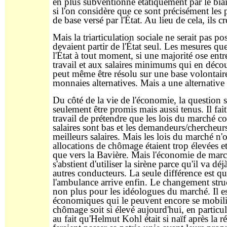
en plus subventionné étatiquement par le biais
si l'on considère que ce sont précisément les
de base versé par l'État. Au lieu de cela, ils c
Mais la triarticulation sociale ne serait pas po
devaient partir de l'État seul. Les mesures qu
l'État à tout moment, si une majorité ose ent
travail et aux salaires minimums qui en décou
peut même être résolu sur une base volontaire 
monnaies alternatives. Mais a une alternative
Du côté de la vie de l'économie, la questio
seulement être promis mais aussi tenus. Il fai
travail de prétendre que les lois du marché co
salaires sont bas et les demandeurs/chercheur
meilleurs salaires. Mais les lois du marché n'
allocations de chômage étaient trop élevées et
que vers la Bavière. Mais l'économie de mar
s'abstient d'utiliser la sirène parce qu'il va d
autres conducteurs. La seule différence est qu
l'ambulance arrive enfin. Le changement stru
non plus pour les idéologues du marché. Il est
économiques qui le peuvent encore se mobilis
chômage soit si élevé aujourd'hui, en particu
au fait qu'Helmut Kohl était si naïf après la ré