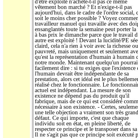
d'être exploité n'achète-t-il pas ce même
vêtement bon marché ? Et n'exige-t-il pas
aujourd'hui, dans le cadre de l'ordre social, q
soit le moins cher possible ? Voyez commen
travailleur manuel qui travaille avec des doi
ensanglantés toute la semaine peut porter la
à bas prix le dimanche parce que le travail d
autre est exploité ! Devant la lucidité/PE sée
claird, cela n'a rien à voir avec la richesse ou
pauvreté, mais uniquement et seulement ave
qu'est la représentation d'humain à humain 
notre monde. Maintenant quelqu'un pourrai
facilement dire : si tu exiges que l'existence
l'humain devrait être indépendante de sa
prestation, alors cet idéal est le plus belleme
réalisé chez le fonctionnaire. Le fonctionnai
actuel est indépendant. La mesure de son
existence ne dépend pas du produit qu'il
fabrique, mais de ce qui est considéré com
nécessaire à son existence. - Certes, seuleme
une telle objection a vraiment son très gran
défaut. Ce qui importe, c'est que chaque
individu soit en état, en pleine liberté, de
respecter ce principe et le transposer dans sa
Il ne s'agit pas que ce principe soit exécuté p