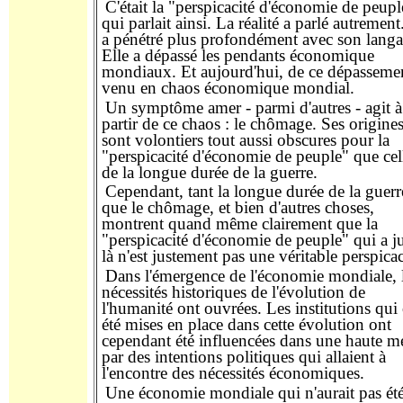
C'était la "perspicacité d'économie de
peupl
qui
parlait ainsi
. La réalité
a
parlé
aut
rement
a pénétré plus profondément avec son langa
Elle a
dépassé
les
pendants
économique
mondiaux. Et aujourd'hui, de ce dépassemen
venu
en chaos économique mondial.
Un symptôme amer - parmi d'autres -
agit
à
partir de ce chaos : le chômage. Ses origine
sont
volontiers
tout aussi obscures pour la
"perspicacité d'économie de peuple" que cel
de la longue durée de la guerre.
Cependant, tant la longue durée de la guerr
que le chômage, et bien d'autres choses,
montrent quand même clairement que la
"perspicacité d'économie de peuple" qui a j
là
n'est justement pas une véritable perspicac
Dans l'émergence de l'économie mondiale, 
nécessités historiques de
l'évolution
de
l'humanité ont
ouvrées
. Les institutions qui
été mises en place
dans
cette
évolution
ont
cependant été influencées dans une
haute
me
par des intentions politiques qui allaient à
l'encontre des nécessités économiques.
Une économie mondiale qui n'aurait pas ét