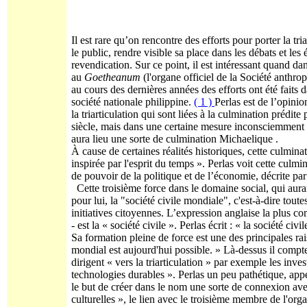
Il est rare qu’on rencontre des efforts pour porter la t
le public, rendre visible sa place dans les débats et l
revendication. Sur ce point, il est intéressant quand da
au
Goetheanum
(l'organe officiel de la Société anthro
au cours des dernières années des efforts ont été faits d
société nationale philippine.
( 1 )
Perlas est de l’opinio
la triarticulation qui sont liées à la culmination prédi
siècle, mais dans une certaine mesure inconsciemment e
aura lieu une sorte de culmination Michaelique .
À cause de certaines réalités historiques, cette culmin
inspirée par l'esprit du temps ». Perlas voit cette culm
de pouvoir de la politique et de l’économie, décrite par
Cette troisième force dans le domaine social, qui aura
pour lui, la "société civile mondiale", c'est-à-dire tout
initiatives citoyennes. L’expression anglaise la plus 
- est la « société civile ». Perlas écrit : « la société civ
Sa formation pleine de force est une des principales rai
mondial est aujourd'hui possible. » Là-dessus il compte
dirigent « vers la triarticulation » par exemple les inve
technologies durables ». Perlas un peu pathétique, appel
le but de créer dans le nom une sorte de connexion avec 
culturelles », le lien avec le troisième membre de l'org