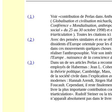
( 1 )
Voir «contribution de Perlas dans
Anth
(
Globalisation et civilisation m
ichaeli
Conférence « Mondialisation, anthropos
social » du 25 au 30 octobre 1998
) et 
triarticulation
). Toutes les citations ici
( 2 )
Avec des pensées similaires et en se r
dissidents d'Europe orientale pour les 
dans ces mouvements quelques choses d
réaliser l'anthroposophie. Voir son int
l'Europe
.
naissance de la conscience 
( 3 )
Dans un de ses articles Perlas a recom
employés de Habermas : Jean L. Cohe
la théorie politique
, Cambridge, Mass, 
de la société civile dans l’explication 
modernes : Hannah Arendt, Jürgen Ha
Foucault. Cependant, il reste finalemen
livre la plus importante contribution c
triarticulation». Rudolf Steiner ou la tr
n’apparaît absolument pas dans le livre