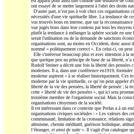
est apparu pour ainsi dire comme une tentative de codi
ont essayé de se mettre largement à l'abri des droits n
D'autre part, n’est pas à voir chez ces organisations 
nécessités d'une vie spirituelle libre. La tendance de ce
vus trouvés bons en interne, que sur la reconnaissance 
vue jugés bons dans leur contenu par tous les moyens im
plutôt la tendance à mélanger la sphère sociale en une 
serait l'utilisation ou de la demande de sanctions écon
organisations sont, au moins en Occident, donc aussi d
nommé « politiquement correct ». En celui-ci, on peut vo
Elle s'intéresse beaucoup plus et avec intention à la s
que quelque peu au principe de base de sa liberté, n’
Rudolf Steiner a décrit une fois la liberté des pensées
modernes. Il a, dans une conférence en1919, formuler t
moderne aspirent « à se réaliser historiquement. Ces tro
moderne par la vie spirituelle, ce qu’on peut appeler d'
liberté de la vie des pensées, la liberté de pensée ; la t
cette « liberté de vie des pensées », qui ici sera prom
troisième membre de l'organisme social. Mais la consci
organisations citoyennes de la société.
Il est intéressant dans ce contexte que Perlas a à u
organisations civiques sociétales : « Les valeurs des cré
communauté, limitation de la croissance, relations signifi
altruisme, chemin méditatif, guérison holistique, atti
l’étranger
, et ainsi de suite
». Il s'agit d'un catalogue 