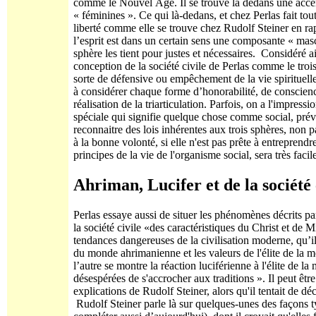
comme le Nouvel Âge. Il se trouve là dedans une acce
« féminines ». Ce qui là-dedans, et chez Perlas fait tout
liberté comme elle se trouve chez Rudolf Steiner en rapp
l’esprit est dans un certain sens une composante « masc
sphère les tient pour justes et nécessaires. Considéré 
conception de la société civile de Perlas comme le tro
sorte de défensive ou empêchement de la vie spirituell
à considérer chaque forme d’honorabilité, de conscienc
réalisation de la triarticulation. Parfois, on a l'impress
spéciale qui signifie quelque chose comme social, préve
reconnaitre des lois inhérentes aux trois sphères, non 
à la bonne volonté, si elle n'est pas prête à entreprendre
principes de la vie de l'organisme social, sera très faci
Ahriman, Lucifer et de la société 
Perlas essaye aussi de situer les phénomènes décrits par
la société civile «des caractéristiques du Christ et de M
tendances dangereuses de la civilisation moderne, qu’i
du monde ahrimanienne et les valeurs de l'élite de la 
l’autre se montre la réaction luciférienne à l'élite de l
désespérées de s'accrocher aux traditions ». Il peut être
explications de Rudolf Steiner, alors qu'il tentait de d
Rudolf Steiner parle là sur quelques-unes des façons t