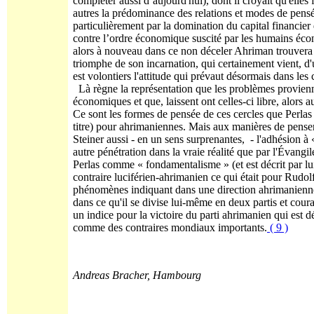
compléter aussi d’aujourd'hui), dont il croyait qu'elles 
autres la prédominance des relations et modes de pens
particulièrement par la domination du capital financier d
contre l’ordre économique suscité par les humains écono
alors à nouveau dans ce non déceler Ahriman trouvera u
triomphe de son incarnation, qui certainement vient, d
est volontiers l'attitude qui prévaut désormais dans le
Là règne la représentation que les problèmes provienne
économiques et que, laissent ont celles-ci libre, alors au
Ce sont les formes de pensée de ces cercles que Perlas a 
titre) pour ahrimaniennes. Mais aux manières de pense
Steiner aussi - en un sens surprenantes, - l'adhésion à
autre pénétration dans la vraie réalité que par l'Évang
Perlas comme « fondamentalisme » (et est décrit par lui
contraire luciférien-ahrimanien ce qui était pour Rudo
phénomènes indiquant dans une direction ahrimanienne. 
dans ce qu'il se divise lui-même en deux partis et coura
un indice pour la victoire du parti ahrimanien qui est d
comme des contraires mondiaux importants.
( 9 )
Andreas Bracher, Hambourg