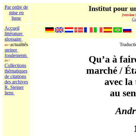
Par ordre de
Institut pour un
mise en
(version 
ligne
Co
Accueil
littérature
glossaire
actualités
Traduct
nv>
steiner
fondements
Qu’a à faire
nv>
Collections
marché / Éta
thématiques
de citations
avec la 
des archives
R. Steiner
au sen
liens
Andr