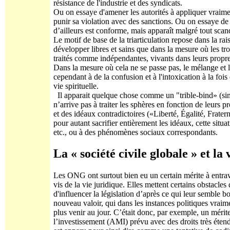
résistance de l'industrie et des syndicats.
Ou on essaye d'amener les autorités à appliquer vraimen
punir sa violation avec des sanctions. Ou on essaye de
d’ailleurs est conforme, mais apparaît malgré tout sca
Le motif de base de la triarticulation repose dans la ra
développer libres et sains que dans la mesure où les troi
traités comme indépendantes, vivants dans leurs propres
Dans la mesure où cela ne se passe pas, le mélange et 
cependant à de la confusion et à l'intoxication à la foi
vie spirituelle.
Il apparait quelque chose comme un "trible-bind» (sim
n’arrive pas à traiter les sphères en fonction de leurs p
et des idéaux contradictoires («Liberté, Égalité, Frate
pour autant sacrifier entièrement les idéaux, cette situa
etc., ou à des phénomènes sociaux correspondants.
La « société civile globale » et la 
Les ONG ont surtout bien eu un certain mérite à entrav
vis de la vie juridique. Elles mettent certains obstacle
d'influencer la législation d’après ce qui leur semble 
nouveau valoir, qui dans les instances politiques vrai
plus venir au jour. C’était donc, par exemple, un mérit
l’investissement (AMI) prévu avec des droits très étend