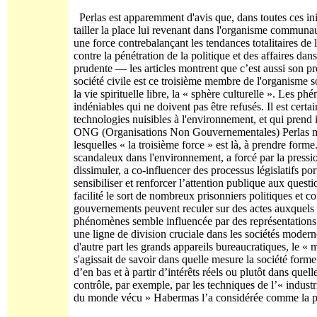
Perlas est apparemment d'avis que, dans toutes ces initi
tailler la place lui revenant dans l'organisme communa
une force contrebalançant les tendances totalitaires de
contre la pénétration de la politique et des affaires dan
prudente — les articles montrent que c’est aussi son pr
société civile est ce troisième membre de l'organisme soc
la vie spirituelle libre, la « sphère culturelle ». Les p
indéniables qui ne doivent pas être refusés. Il est certa
technologies nuisibles à l'environnement, et qui prend
ONG (Organisations Non Gouvernementales) Perlas m
lesquelles « la troisième force » est là, à prendre fo
scandaleux dans l'environnement, a forcé par la pression 
dissimuler, a co-influencer des processus législatifs p
sensibiliser et renforcer l’attention publique aux ques
facilité le sort de nombreux prisonniers politiques et c
gouvernements peuvent reculer sur des actes auxquels i
phénomènes semble influencée par des représentation
une ligne de division cruciale dans les sociétés modern
d'autre part les grands appareils bureaucratiques, le « 
s'agissait de savoir dans quelle mesure la société form
d’en bas et à partir d’intérêts réels ou plutôt dans que
contrôle, par exemple, par les techniques de l’« industr
du monde vécu » Habermas l’a considérée comme la plu