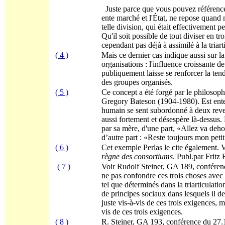
Juste parce que vous pouvez référence
ente marché et l'État, ne repose quand 
telle division, qui était effectivement 
Qu'il soit possible de tout diviser en tr
cependant pas déjà à assimilé à la triar
( 4 )
Mais ce dernier cas indique aussi sur 
organisations : l'influence croissante d
publiquement laisse se renforcer la tend
des groupes organisés.
( 5 )
Ce concept a été forgé par le philosophe
Gregory Bateson (1904-1980). Est enten
humain se sent subordonné à deux reve
aussi fortement et désespère là-dessus.
par sa mère, d'une part, «Allez va deho
d’autre part : «Reste toujours mon petit
( 6 )
Cet exemple Perlas le cite également. 
règne des consortiums
. Publ.par Frit
( 7 )
Voir Rudolf Steiner, GA 189, conférenc
ne pas confondre ces trois choses avec 
tel que déterminés dans la triarticulation
de principes sociaux dans lesquels il de
juste vis-à-vis de ces trois exigences, m
vis de ces trois exigences.
( 8 )
R. Steiner, GA 193, conférence du 27.