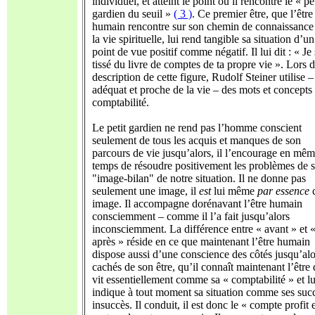
individuel, et atteint le point où il rencontre le « pet
gardien du seuil »
( 3 )
. Ce premier être, que l’être
humain rencontre sur son chemin de connaissance
la vie spirituelle, lui rend tangible sa situation d’un
point de vue positif comme négatif. Il lui dit : « Je 
tissé du livre de comptes de ta propre vie ». Lors d
description de cette figure, Rudolf Steiner utilise –
adéquat et proche de la vie – des mots et concepts 
comptabilité.
Le petit gardien ne rend pas l’homme conscient
seulement de tous les acquis et manques de son
parcours de vie jusqu’alors, il l’encourage en mê
temps de résoudre positivement les problèmes de 
"image-bilan" de notre situation. Il ne donne pas
seulement une image, il
est
lui même
par essence
c
image. Il accompagne dorénavant l’être humain
consciemment – comme il l’a fait jusqu’alors
inconsciemment. La différence entre « avant » et 
après » réside en ce que maintenant l’être humain
dispose aussi d’une conscience des côtés jusqu’alo
cachés de son être, qu’il connaît maintenant l’être 
vit essentiellement comme sa « comptabilité » et lu
indique à tout moment sa situation comme ses succ
insuccès. Il conduit, il est donc le « compte profit 