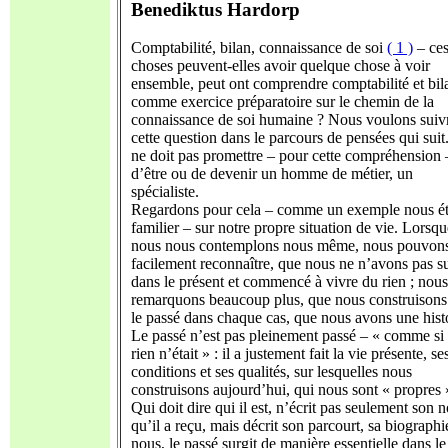
Benediktus Hardorp
Comptabilité, bilan, connaissance de soi
( 1 )
– ces
choses peuvent-elles avoir quelque chose à voir
ensemble, peut ont comprendre comptabilité et bil
comme exercice préparatoire sur le chemin de la
connaissance de soi humaine ? Nous voulons suiv
cette question dans le parcours de pensées qui sui
ne doit pas promettre – pour cette compréhension 
d’être ou de devenir un homme de métier, un
spécialiste.
Regardons pour cela – comme un exemple nous ét
familier – sur notre propre situation de vie. Lorsqu
nous nous contemplons nous même, nous pouvon
facilement reconnaître, que nous ne n’avons pas s
dans le présent et commencé à vivre du rien ; nous
remarquons beaucoup plus, que nous construisons
le passé dans chaque cas, que nous avons une histo
Le passé n’est pas pleinement passé – « comme si
rien n’était » : il a justement fait la vie présente, se
conditions et ses qualités, sur lesquelles nous
construisons aujourd’hui, qui nous sont « propres 
Qui doit dire qui il est, n’écrit pas seulement son 
qu’il a reçu, mais décrit son parcourt, sa biographi
nous, le passé surgit de manière essentielle dans le