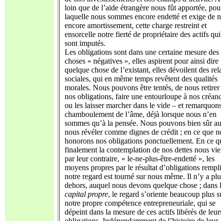
loin que de l’aide étrangère nous fût apportée, pou
laquelle nous sommes encore endetté et exige de 
encore amortissement, cette charge restreint et
ensorcelle notre fierté de propriétaire des actifs qu
sont imputés.
Les obligations sont dans une certaine mesure des
choses « négatives », elles aspirent pour ainsi dire
quelque chose de l’existant, elles dévoilent des rel
sociales, qui en même temps revêtent des qualités
morales. Nous pouvons être tentés, de nous retirer
nos obligations, faire une entourloupe à nos créanc
ou les laisser marcher dans le vide – et remarquon
chamboulement de l’âme, déjà lorsque nous n’en
sommes qu’à la pensée. Nous pouvons bien sûr au
nous révéler comme dignes de crédit ; en ce que n
honorons nos obligations ponctuellement. En ce q
finalement la contemplation de nos dettes nous vi
par leur contraire, « le-ne-plus-être-endetté », les
moyens propres par le résultat d’obligations rempli
notre regard est tourné sur nous même. Il n’y a pl
dehors, auquel nous devons quelque chose ; dans 
capital propre
, le regard s’oriente beaucoup plus s
notre propre compétence entrepreneuriale, qui se
dépeint dans la mesure de ces actifs libérés de leur
obligations. Indépendamment de l’histoire de leur