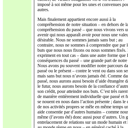
imposé à soi même pour les unes et convenues pou
autres.
Mais finalement appartient encore aussi à la
compréhension de notre situation – en dehors de l
compréhension du passé – que nous vivons vers u
avenir qui nous apparaît avoir pour nous une vale
désirable. Nous ne sommes jamais sans but ; au
contraire, nous ne sommes à comprendre que par l
buts que nous nous fixons ou nous sommes fixés. 
expriment en tout cas – dans une autre forme que 
conséquences du passé – une grande part de notre 
Nous avons pu souvent modifier notre parcours da
passé ou le présent – contre le vent ou dans son se
mais sans but nous n’avons jamais été. Comme da
passé, nous aurons aussi besoin d’aide étrangère d
le futur, nous aurons besoin de la confiance d’autr
son crédit, pour atteindre nos buts. C’est très rare
de manière entièrement individuelle que passé et f
se nouent en nous dans l’action présente ; dans le 
de nos activités propres se mêle en même temps u
aide consentie par d’autres humains – comme nou
même (l’avons été) donc aussi pour d’autres. Un 
entrelacement de relations sur un mode humain et l
au monde règne en nous – en général caché à la