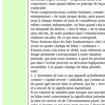
conscience, mais quand même en principe de faço
explicable.
Nous comprenons-nous comme humains, comme l
entrepreneurs » de notre propre destin, ainsi pouv
nous à chaque instant où nous le considérons nous
même comme indispensable, ou bien quand cela 
est demandé du dehors, « tirer le bilan » de la situ
ainsi décrite, de notre position dans l’entrelacemen
relations sociales, de ce qui nous correspond.
Nous formons alors les faits fondamentaux cités ci
avant en quatre champs de bilan « cardinaux ».
Faisons-nous cela selon la vérité, nous obtenons u
image pertinente correspondant à notre situation
présente, qui peut nous montrer, à quoi les procha
pas dans l’avenir peuvent ou devraient logiqueme
ressembler. Les quatre champs de bilan abordés
sont :
1. L’inventaire de tout ce qui apparaît actuellemen
comme «
capital investi
» utilisable, qui comme ac
du passé agit encore dans le présent, qui fut « inve
et a encore de la signification maintenant.
Il est valorisé de manière juste lorsque son inscrip
au bilan rend correctement la signification présent
la mise en oeuvre ou de l’investissement passé, lo
celui-ci montre ce qui nous reste encore à disposit