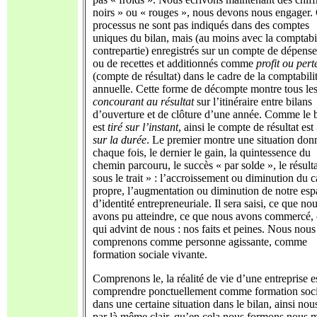
noirs » ou « rouges », nous devons nous engager.
processus ne sont pas indiqués dans des comptes
uniques du bilan, mais (au moins avec la comptabil
contrepartie) enregistrés sur un compte de dépense
ou de recettes et additionnés comme
profit ou pert
(compte de résultat) dans le cadre de la comptabili
annuelle. Cette forme de décompte montre tous le
concourant au résultat
sur l’itinéraire entre bilans
d’ouverture et de clôture d’une année. Comme le 
est
tiré sur l’instant
, ainsi le compte de résultat est
sur la durée
. Le premier montre une situation don
chaque fois, le dernier le gain, la quintessence du
chemin parcouru, le succès « par solde », le résulta
sous le trait » : l’accroissement ou diminution du c
propre, l’augmentation ou diminution de notre esp
d’identité entrepreneuriale. Il sera saisi, ce que no
avons pu atteindre, ce que nous avons commercé, 
qui advint de nous : nos faits et peines. Nous nous
comprenons comme personne agissante, comme
formation sociale vivante.
Comprenons le, la réalité de vie d’une entreprise e
comprendre ponctuellement comme formation soci
dans une certaine situation dans le bilan, ainsi nou
par là même clair, qu’en cela nous formons nous