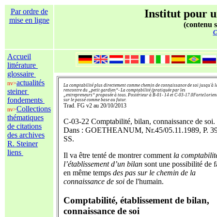
Par ordre de
Institut pour u
mise en ligne
(contenu s
C
Accueil
littérature
glossaire
actualités
nv>
La comptabilité plus directement comme chemin de connaissance de soi jusqu'à l
steiner
rencontre du „petit gardien“- La comptabilité (pratiquée par les
„entrepreneurs“ proposée à tous. Postérieur à B-01- 14 et C-03-17.0Forte1orien
fondements
sur le passé comme base au futur.
Trad. FG v2 au 20/10/2013
Collections
nv>
thématiques
C-03-22 Comptabilité, bilan, connaissance de soi.
de citations
Dans : GOETHEANUM, Nr.45/05.11.1989, P. 3
des archives
SS.
R. Steiner
liens
Il va être tenté de montrer comment
la comptabilit
l’établissement d’un bilan
sont une possibilité de f
en même temps
des pas sur le chemin de la
connaissance de soi
de l'humain.
Comptabilité, établissement de bilan,
connaissance de soi