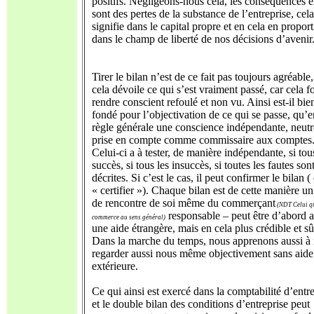
positifs. Négligeons-nous cela, les conséquences 
sont des pertes de la substance de l’entreprise, cela
signifie dans le capital propre et en cela en propor
dans le champ de liberté de nos décisions d’avenir
Tirer le bilan n’est de ce fait pas toujours agréable,
cela dévoile ce qui s’est vraiment passé, car cela f
rendre conscient refoulé et non vu. Ainsi est-il bie
fondé pour l’objectivation de ce qui se passe, qu’e
règle générale une conscience indépendante, neutr
prise en compte comme commissaire aux comptes
Celui-ci a à tester, de manière indépendante, si tou
succès, si tous les insuccès, si toutes les fautes son
décrites. Si c’est le cas, il peut confirmer le bilan (
« certifier »). Chaque bilan est de cette manière u
de rencontre de soi même du commerçant
(NDT Celui q
responsable – peut être d’abord 
commerce au sens général)
une aide étrangère, mais en cela plus crédible et sû
Dans la marche du temps, nous apprenons aussi à
regarder aussi nous même objectivement sans aide
extérieure.
Ce qui ainsi est exercé dans la comptabilité d’entr
et le double bilan des conditions d’entreprise peut