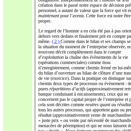
création dans le passé notre espace de décision pré
personnel, a autant de valeur que la force qui vit e
maintenant
pour l’avenir. Cette force est notre être
propre.
Le regard de l’homme a en cela été pas à pas orien
dehors vers dedans et finalement prit en compte par
même.
( 2 )
Comme dans le bilan et ses champs se
la situation du moment de l’entreprise observée, n
trouvons décrit complètement dans le
compte
d’exploitation
la chaîne des évènements de la vie
(opérations commerciales) comme tissu
d’enregistrement, comme chemin fermé en lui-m
du bilan d’ouverture au bilan de clôture d’une tra
de vie (exercice). Dans la pratique on distingue su
chemin deux types de processus ou évènement : d
pures
répartitions d’actifs
(approximativement retr
banque conduisant à encaissements), ceux qui ne
concernent pas le capital propre de l’entreprise et 
cela sont décrites comme
neutres quant au résultat
tous les autres processus, qui apportent gain ou pe
résultat (approximativement vente de marchandise
« juste prix » ou vente par nécessité de marchandi
menacées de péremption) et qui ne nous laissent 
pas « froids ». Nous écrivons maintenant des chiff