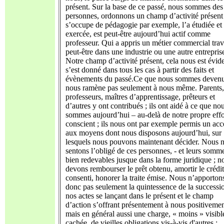
présent. Sur la base de ce passé, nous sommes des
personnes, ordonnons un champ d’activité présent 
s’occupe de pédagogie par exemple, l’a étudiée et
exercée, est peut-être aujourd’hui actif comme
professeur. Qui a appris un métier commercial trav
peut-être dans une industrie ou une autre entrepris
Notre champ d’activité présent, cela nous est évide
s’est donné dans tous les cas à partir des faits et
évènements du passé.Ce que nous sommes devenu
nous ramène pas seulement à nous même. Parents,
professeurs, maîtres d’apprentissage, prêteurs et
d’autres y ont contribués ; ils ont aidé à ce que no
sommes aujourd’hui – au-delà de notre propre effo
conscient ; ils nous ont par exemple permis un acc
aux moyens dont nous disposons aujourd’hui, sur
lesquels nous pouvons maintenant décider. Nous 
sentons l’obligé de ces personnes, - et leurs somm
bien redevables jusque dans la forme juridique ; n
devons rembourser le prêt obtenu, amortir le crédit
consenti, honorer la traite émise. Nous n’apporton
donc pas seulement la quintessence de la successi
nos actes se lançant dans le présent et le champ
d’action s’offrant présentement à nous positivemen
mais en général aussi une charge, « moins » visibl
cachée, de vieilles obligations vis-à-vis d'autres :