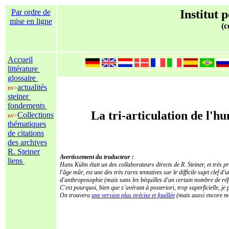
Par ordre de
Institut 
mise en ligne
(c
Accueil
littérature
glossaire
actualités
nv>
steiner
fondements
La tri-articulation de l'hu
Collections
nv>
thématiques
de citations
des archives
R. Steiner
Avertissement du traducteur :
liens
Hans Kühn était un des collaborateurs directs de R. Steiner, et très pr
l'âge mûr, est une des très rares tentatives sur le difficile sujet clef
d'anthroposophie (mais sans les béquilles d'un certain nombre de réf
C'est pourquoi, bien que s’avérant à posteriori, trop superficielle,
On trouvera
une version plus précise et fouillée
(mais aussi encore moin