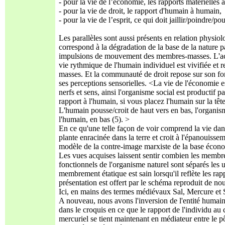
- pour la vie de l’économie, les rapports matérielles 
- pour la vie de droit, le rapport d'humain à humain,
- pour la vie de l’esprit, ce qui doit jaillir/poindre/p
Les parallèles sont aussi présents en relation physiol
correspond à la dégradation de la base de la nature 
impulsions de mouvement des membres-masses. L'acti
vie rythmique de l'humain individuel est vivifiée et
masses. Et la communauté de droit repose sur son fo
ses perceptions sensorielles. <La vie de l'économie es
nerfs et sens, ainsi l'organisme social est productif
rapport à l'humain, si vous placez l'humain sur la tête.
L'humain pousse/croit de haut vers en bas, l'organisme
l'humain, en bas (5). >
En ce qu'une telle façon de voir comprend la vie dans
plante enracinée dans la terre et croit à l'épanouisseme
modèle de la contre-image marxiste de la base économ
Les vues acquises laissent sentir combien les membres
fonctionnels de l'organisme naturel sont séparés les 
membrement étatique est sain lorsqu'il reflète les 
présentation est offert par le schéma reproduit de 
Ici, en mains des termes médiévaux Sal, Mercure et S
A nouveau, nous avons l'inversion de l'entité humaine
dans le croquis en ce que le rapport de l'individu au
mercuriel se tient maintenant en médiateur entre le pô