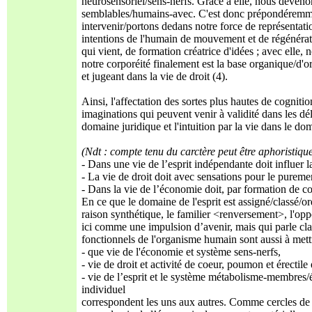
neurosensoriel/sens-nerfs. Grâce à elle, nous deveno
semblables/humains-avec. C'est donc prépondéremmen
intervenir/portons dedans notre force de représentatio
intentions de l'humain de mouvement et de régénératio
qui vient, de formation créatrice d'idées ; avec elle,
notre corporéité finalement est la base organique/d'o
et jugeant dans la vie de droit (4).
Ainsi, l'affectation des sortes plus hautes de cogniti
imaginations qui peuvent venir à validité dans les dél
domaine juridique et l'intuition par la vie dans le dom
(Ndt : compte tenu du carctère peut être aphoristique 
- Dans une vie de l’esprit indépendante doit influer la
- La vie de droit doit avec sensations pour le purem
- Dans la vie de l’économie doit, par formation de 
En ce que le domaine de l'esprit est assigné/classé/or
raison synthétique, le familier <renversement>, l'opp
ici comme une impulsion d’avenir, mais qui parle clai
fonctionnels de l'organisme humain sont aussi à mettr
- que vie de l'économie et système sens-nerfs,
- vie de droit et activité de coeur, poumon et érecti
- vie de l’esprit et le système métabolisme-membres
individuel
correspondent les uns aux autres. Comme cercles de 