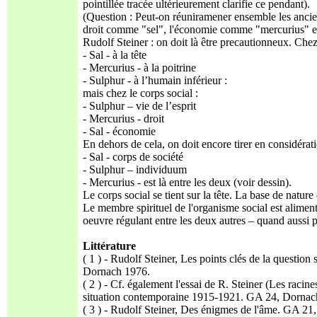
pointillée tracée ultérieurement clarifie ce pendant).
(Question : Peut-on réuniramener ensemble les ancien
droit comme "sel", l'économie comme "mercurius" et 
Rudolf Steiner : on doit là être precautionneux. Che
- Sal - à la tête
- Mercurius - à la poitrine
- Sulphur - à l’humain inférieur :
mais chez le corps social :
- Sulphur – vie de l’esprit
- Mercurius - droit
- Sal - économie
En dehors de cela, on doit encore tirer en considératio
- Sal - corps de société
- Sulphur – individuum
- Mercurius - est là entre les deux (voir dessin).
Le corps social se tient sur la tête. La base de natur
Le membre spirituel de l'organisme social est alimenté
oeuvre régulant entre les deux autres – quand aussi 
Littérature
( 1 ) - Rudolf Steiner, Les points clés de la question 
Dornach 1976.
( 2 ) - Cf. également l'essai de R. Steiner (Les racines 
situation contemporaine 1915-1921. GA 24, Dornac
( 3 ) - Rudolf Steiner, Des énigmes de l'âme. GA 21