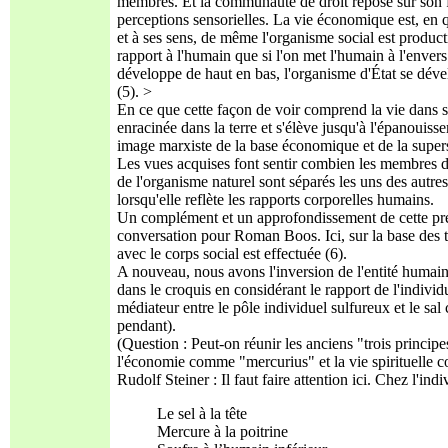
membres. Et la communauté de droit repose sur son f
perceptions sensorielles. La vie économique est, en q
et à ses sens, de même l'organisme social est product
rapport à l'humain que si l'on met l'humain à l'envers.
développe de haut en bas, l'organisme d'État se dével
(5). >
En ce que cette façon de voir comprend la vie dans
enracinée dans la terre et s'élève jusqu'à l'épanouisse
image marxiste de la base économique et de la superst
Les vues acquises font sentir combien les membres de 
de l'organisme naturel sont séparés les uns des autres
lorsqu'elle reflète les rapports corporelles humains.
Un complément et un approfondissement de cette prés
conversation pour Roman Boos. Ici, sur la base des 
avec le corps social est effectuée (6).
A nouveau, nous avons l'inversion de l'entité humaine
dans le croquis en considérant le rapport de l'indivi
médiateur entre le pôle individuel sulfureux et le sal
pendant).
(Question : Peut-on réunir les anciens "trois princip
l'économie comme "mercurius" et la vie spirituelle 
Rudolf Steiner : Il faut faire attention ici. Chez l'in
Le sel à la tête
Mercure à la poitrine