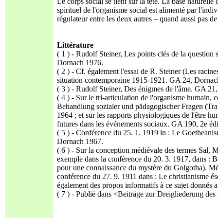
Le corps social se tient sur la tête. La base naturell
spirituel de l'organisme social est alimenté par l'indi
régulateur entre les deux autres – quand aussi pas d
Littérature
( 1 ) - Rudolf Steiner, Les points clés de la question 
Dornach 1976.
( 2 ) - Cf. également l'essai de R. Steiner (Les racines 
situation contemporaine 1915-1921. GA 24, Dornac
( 3 ) - Rudolf Steiner, Des énigmes de l'âme. GA 21
( 4 ) - Sur le tri-articulation de l'organisme humain,
Behandlung sozialer und pädagogischer Fragen (Trai
1964 ; et sur les rapports physiologiques de l'être hu
futures dans les événements sociaux. GA 190, 2e éd
( 5 ) - Conférence du 25. 1. 1919 in : Le Goetheanis
Dornach 1967.
( 6 ) - Sur la conception médiévale des termes Sal, Me
exemple dans la conférence du 20. 3. 1917, dans : B
pour une connaissance du mystère du Golgotha). Mé
conférence du 27. 9. 1911 dans : Le christianisme éso
également des propos informatifs à ce sujet donnés
( 7 ) - Publié dans <Beiträge zur Dreigliederung des