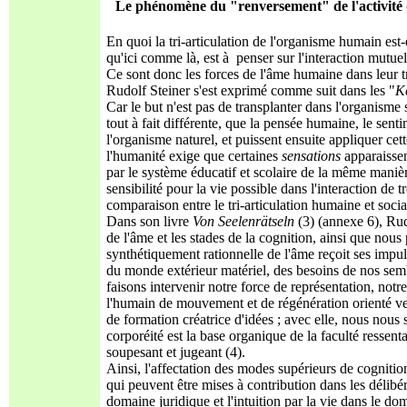
Le phénomène du "renversement" de l'activité d’
En quoi la tri-articulation de l'organisme humain est-e
qu'ici comme là, est à penser sur l'interaction mutue
Ce sont donc les forces de l'âme humaine dans leur tri
Rudolf Steiner s'est exprimé comme suit dans les "
K
Car le but n'est pas de transplanter dans l'organisme
tout à fait différente, que la pensée humaine, le sent
l'organisme naturel, et puissent ensuite appliquer cett
l'humanité exige que certaines
sensations
apparaisse
par le système éducatif et scolaire de la même manièr
sensibilité pour la vie possible dans l'interaction de 
comparaison entre le tri-articulation humaine et socia
Dans son livre
Von Seelenrätseln
(3) (annexe 6), Rudo
de l'âme et les stades de la cognition, ainsi que nous p
synthétiquement rationnelle de l'âme reçoit ses impu
du monde extérieur matériel, des besoins de nos sem
faisons intervenir notre force de représentation, notr
l'humain de mouvement et de régénération orienté vers
de formation créatrice d'idées ; avec elle, nous nous 
corporéité est la base organique de la faculté ressent
soupesant et jugeant (4).
Ainsi, l'affectation des modes supérieurs de cognitio
qui peuvent être mises à contribution dans les délibér
domaine juridique et l'intuition par la vie dans le dom