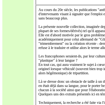
Au cours du 20e siècle, les publications "ant
d'intervenants visant à signaler que l'emploi
sans beaucoup plus.
La présente nouvelle collection, imaginée depu
plupart de ses formes/dérivés) tel qu'il appar
Elle est d'abord motivée par le gros problème
académiquement pour celui allemand de "Glie
"trimembrement" ou la création récente - derni
refuse à le traduire et utilise alors le terme a
Les francophones seraient-ils, par leur cultu
"plastique" à leur langue ?
En tout cas, qui aura vraiment le sujet à cœur
originel lorsque véhiculé (souvent bien trop 
alors hégémonique) de tripartition.
Là se dresse donc un obstacle de taille à un 
en était déjà dans sa langue, pour le porter 
chacun à la société ainsi que pour l'élaborat
Quelques uns des extraits présentés ici en t
Techniquement, la recherche a été faite via l'