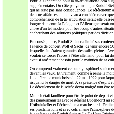
Pour la <Fédération pour la tri-articulation> cela a s
supplémentaire. Du côté pangermanique Rudolf Steiner
qui ne reste pas sans conséquences. Le référendum av
de cette affaire est de nouveau à considérer avec quel
compréhension de la tri-articulation serait-elle passée
longue date entre la Pologne et l'Allemagne serait t
chose d'un tel modèle pour beaucoup d'autres situati
et cherchant des solutions politiques par des divisions
En conséquence, Rudolf Steiner a limité ses conféren
l'agence de concert Wolf et Sachs, de tenir encore 5
lesquelles lui étaient garanties des salles pleines. Av
vouloir se forcer l'accès à l'être allemand, pour lui do
avait si amèrement besoin pour le maintien de sa cult
On comprend vraiment ce courage spirituel seulement
devant les yeux. Et vraiment: comme à peine la moitié
la conférence munichoise du 22 mai 1922 pour laquelle 
risqua ici le danger de mort. A sa présence d'esprit e
Le déroulement de la soirée devra malgré tout être ret
Munich était familière pour être le point de départ et
des pangermanistes avec le général Ludendorff au s
Hofbräukeller et l’échec de ma marche sur la Feldher
ses proclamations et avec cela amené l'atmosphère d
la conférence de Rudolf Steiner. Le Dr Hans Büchen