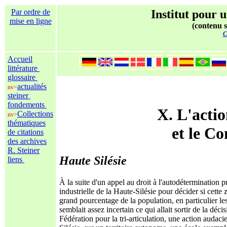
Par ordre de
Institut pour u
mise en ligne
(contenu s
C
Accueil
littérature
glossaire
actualités
nv>
steiner
fondements
X. L'actio
Collections
nv>
thématiques
et le C
de citations
des archives
R. Steiner
Haute Silésie
liens
À la suite d'un appel au droit à l'autodétermination 
industrielle de la Haute-Silésie pour décider si cett
grand pourcentage de la population, en particulier les
semblait assez incertain ce qui allait sortir de la déc
Fédération pour la tri-articulation, une action audac