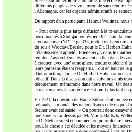
Silésie, sur un territoire autonome, une école exemple
différents peuples de vivre ensemble sans rendre néc
l'Allemagne, car les organes administratifs se seraient
Du rapport d'un participant, Helmut Woitinas, nous n
« Pour créer la plus large diffusion à la tri-articula
personnalités à Stuttgart en février 1921 pour la ten
aux orateurs> (NDT : ga 338, traduit mais encore no
du soir à Wroclaw/Breslau pour le Dr. Herbert Hahn et
l’établissement appelé , Friedeberg ', dans le quartie
réunions/rassemblements avaient eu lieu dans les zone
à craquer, avec une' atmosphère tendue et pleine d’a
leurs partisans étaient réapparus. Tout en haut de la
d'introduction, alors le Dr. Herbert Hahn commença 
objectif. Dans la discussion qui a suivi nos amis trav
déroulement, mémorable dans notre travail. Un des am
la maison après la conférence
est mort plus tard en 
En 1921, la question de Haute-Silésie était tombée e
polonais, la montée des nationalismes et le risque d'u
Steiner avait été saisie : « On pourrait donc essayer 
une zone ». Là-dessus par M. Moritz Bartsch, Walter 
le Dr Steiner sur si et comment on pourrait être inter
pour, la chose a été décidée et les moyens financier
pour la tri-articulation a donc commencé à courir. U