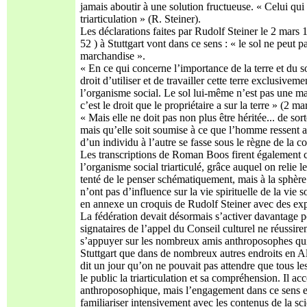
jamais aboutir à une solution fructueuse. « Celui qui 
triarticulation » (R. Steiner).
Les déclarations faites par Rudolf Steiner le 2 mars 
52 ) à Stuttgart vont dans ce sens : « le sol ne peut 
marchandise ».
« En ce qui concerne l’importance de la terre et du so
droit d’utiliser et de travailler cette terre exclusivem
l’organisme social. Le sol lui-même n’est pas une ma
c’est le droit que le propriétaire a sur la terre » (2 m
« Mais elle ne doit pas non plus être héritée... de sor
mais qu’elle soit soumise à ce que l’homme ressent a
d’un individu à l’autre se fasse sous le règne de la c
Les transcriptions de Roman Boos firent également co
l’organisme social triarticulé, grâce auquel on relie 
tenté de le penser schématiquement, mais à la sphère 
n’ont pas d’influence sur la vie spirituelle de la vi
en annexe un croquis de Rudolf Steiner avec des expl
La fédération devait désormais s’activer davantage 
signataires de l’appel du Conseil culturel ne réussire
s’appuyer sur les nombreux amis anthroposophes qui 
Stuttgart que dans de nombreux autres endroits en All
dit un jour qu’on ne pouvait pas attendre que tous l
le public la triarticulation et sa compréhension. Il a
anthroposophique, mais l’engagement dans ce sens e
familiariser intensivement avec les contenus de la sci