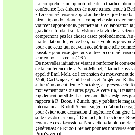
La compréhension approfondie de la triarticulation 
conférence Les énigmes de notre temps, tenue à Berl
« La compréhension approfondie de ce que l’on doit d
bien sûr, on doit donner la compréhension extérieure
vraiment approfondie, permettant la collaboration la p
gravité se fondant sur la vision de la vie de la scien
comprenons pas les choses assez profondément. Au deh
triarticulation. Ici, en ce lieu, nous voulons pouvoir
pour que ceux qui peuvent acquérir une telle compréhe
possible pour enseigner aux autres la compréhension n
leur enthousiasme. » ( 26 )
De nouvelles initiatives visant à renforcer le conte
de la conférence de la Saint-Michel, à laquelle assi
appel d’Emil Molt, de l’extension du mouvement de 
Molt, Carl Unger, Emil Leinhas et l’ingénieur Ruths
autre réunion eut lieu le 3 octobre, en présence de R
mouvement dans d’autres pays. À cette fin, il fallait
rapidement possible. Les personnalités désignées pou
rapports à R. Boos, à Zurich, qui y publiait le magazi
international. Rudolf Steiner suggéra d’abord de ga
pour éviter toute accusation d’ingérence étrangère. 
suite des discussions, à Dornach, le 15 octobre. Bo
rendu de ces discussions. Nous citons la plupart de ce
généreuses de Rudolf Steiner pour les nouvelles entr
Procès-verbal