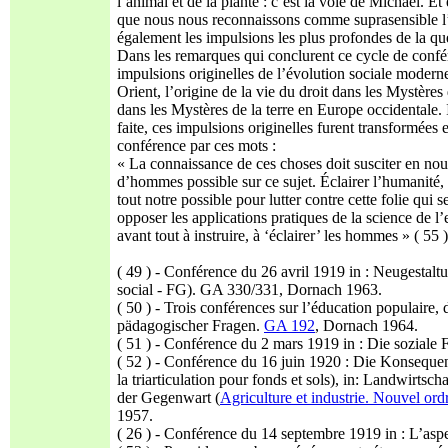
l’animal et de la plante : c’est la voie de Michaël. 
que nous nous reconnaissons comme suprasensible l’i
également les impulsions les plus profondes de la que
Dans les remarques qui conclurent ce cycle de confér
impulsions originelles de l’évolution sociale moderne 
Orient, l’origine de la vie du droit dans les Mystère
dans les Mystères de la terre en Europe occidentale. 
faite, ces impulsions originelles furent transformées 
conférence par ces mots :
« La connaissance de ces choses doit susciter en no
d’hommes possible sur ce sujet. Éclairer l’humanité, 
tout notre possible pour lutter contre cette folie qui s
opposer les applications pratiques de la science de l’
avant tout à instruire, à ‘éclairer’ les hommes » ( 55 )
( 49 ) - Conférence du 26 avril 1919 in : Neugesta
social - FG). GA 330/331, Dornach 1963.
( 50 ) - Trois conférences sur l’éducation populaire
pädagogischer Fragen.
GA 192
, Dornach 1964.
( 51 ) - Conférence du 2 mars 1919 in : Die soziale
( 52 ) - Conférence du 16 juin 1920 : Die Konsequ
la triarticulation pour fonds et sols), in: Landwirt
der Gegenwart (
Agriculture et industrie. Nouvel or
1957.
( 26 ) - Conférence du 14 septembre 1919 in : L’asp