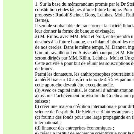
1. Sur la base du mémorandum promis par le Dr Steine
constitution et des tâches d’une future banque. Pour 
proposés : Rudolf Steiner, Boos, Leinhas, Molt, Ruths 
Berne).
Il semble souhaitable de transformer la société fiducia
leur donner la forme de banque envisagée.
2) M. Ruths, avec MM. Molt et Noll, entreprendra u
destinés à la future banque, en ciblant d’abord les ri
de nos cercles. Dans le même temps, M. Danner, ing
Gimmi travailleront en Suisse alémanique, et M. Eti
seront dirigés par MM. Kühn, Leinhas, Molt et Unge
Cette activité a pour but de réunir les souscriptions d
de francs.
Parmi les donateurs, les anthroposophes pourraient ég
à intérêt fixe sur 10 ans à un taux de 4 à 5 % par an
cette approche devrait être exceptionnelle.
(3) Avec ce capital initial, le conseil d’administrati
a) assurer l’achèvement provisoire du Goetheanum po
suisses ;
b) créer une maison d’édition internationale pour diffus
science de l’esprit du Dr Steiner et d’autres auteurs ;
(c) fournir des fonds pour une large propagande en fav
international ;
(d) financer des entreprises économiques ;
e) créer un institut de recherche scientifique pour la 