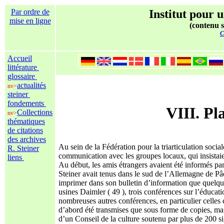
Par ordre de
Institut pour u
mise en ligne
(contenu s
C
Accueil
littérature
glossaire
actualités
nv>
steiner
fondements
VIII. Pl
Collections
nv>
thématiques
de citations
des archives
Au sein de la Fédération pour la triarticulation soc
R. Steiner
communication avec les groupes locaux, qui insistaient
liens
Au début, les amis étrangers avaient été informés par
Steiner avait tenus dans le sud de l’Allemagne de Pâ
imprimer dans son bulletin d’information que quelqu
usines Daimler ( 49 ), trois conférences sur l’éducati
nombreuses autres conférences, en particulier celles 
d’abord été transmises que sous forme de copies, mais 
d’un Conseil de la culture soutenu par plus de 200 sig