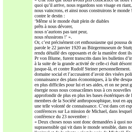
quoi qu’il arrive, nous regardons son visage en riant
nous vaincrons, et ainsi nous construirons le monde 
contre le destin :
‘Même si le monde était plein de diables
prêts à nous dévorer,
nous n’aurions pas tant peur,
nous réussirons !’ ».
Or, c’est précisément cet enthousiasme qui poussa de 
parole le 22 janvier 1920 au Bürgermuseum de Stuttga
rendu détaillé des opposants et de la manière dont ils
Pr von Blume, furent transcrits dans les bulletins d’i
à la suite de la grande activité de celle-ci était déso
jusque-là, et contre Rudolf Steiner personnellement.
domaine social et l’accusaient d’avoir des visées poli
connaissance des plans économiques, à la tête desqu
en plus difficiles pour lui et ses aides, et on ne peu
énergie nous nous consacrâmes tous à ces nouvelles 
approfondir de plus en plus les bases ésotériques de 
membres de la Société anthroposophique, tout en ap
une telle volonté de connaissance. C’est dans cet e
conférences sur La mission de Michael, dans lesquelle
conférence du 23 novembre :
« Deux choses nous sont donc demandées à quoi nous 
suprasensible qui vit dans le monde sensible, dans 