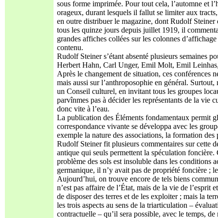
sous forme imprimée. Pour tout cela, l’automne et l’
orageux, durant lesquels il fallut se limiter aux tracts
en outre distribuer le magazine, dont Rudolf Steiner 
tous les quinze jours depuis juillet 1919, il commentai
grandes affiches collées sur les colonnes d’affichag
contenu.
Rudolf Steiner s’étant absenté plusieurs semaines po
Herbert Hahn, Carl Unger, Emil Molt, Emil Leinhas, E
Après le changement de situation, ces conférences ne 
mais aussi sur l’anthroposophie en général. Surtout,
un Conseil culturel, en invitant tous les groupes loc
parvînmes pas à décider les représentants de la vie 
donc vite à l’eau.
La publication des Éléments fondamentaux permit glo
correspondance vivante se développa avec les groupes
exemple la nature des associations, la formation des pr
Rudolf Steiner fit plusieurs commentaires sur cette d
antique qui seuls permettent la spéculation foncière. 
problème des sols est insoluble dans les conditions ac
germanique, il n’y avait pas de propriété foncière ; le
Aujourd’hui, on trouve encore de tels biens communs 
n’est pas affaire de l’État, mais de la vie de l’esprit e
de disposer des terres et de les exploiter ; mais la t
les trois aspects au sens de la triarticulation – évalua
contractuelle – qu’il sera possible, avec le temps, d