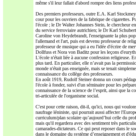
même s'il leur fallait d'abord rompre des liens profes
Des premiers professeurs, outre E.A. Karl Stockmeye
cour pour les ouvriers de la fabrique de cigarettes. 
l'école ; le Dr Walter Johannes Stein, le chercheur en
du service ferroviaire autrichien; le Dr Karl Schubert
Caroline von Heydebrandt, l'enseignante la plus popul
l'allemand et l'art, puis est devenu professeur de re
professeur de musique qui a eu l'idée d'écrire de m
Dollfuss et Nora von Baditz pour les leçons d'euryt
L'école n'était liée à aucune confession religieuse. En
plus tard. En particulier, elle n’avait pas la permis
monde n'était pas enseignée, mais se tenait simplemen
connaissance du collège des professeurs.
En août 1919, Rudolf Steiner donna un cours pédag
l'école à fonder, suivi d'un séminaire pour les prépar
connaissance de la science de l’esprit, ainsi que la 
tri-articulée de l'organisme social.
C'est pour cette raison, dit-il, qu'ici, nous qui voulo
naufrage léniniste, qui pourrait aussi affecter l'Eur
curriculum/plan scolaire qu’aujourd’hui celle du prof
mais qu'il regardera avec des sentiment très particul
camarades-dictateurs. Ce qui peut reposer dans le soc
dans le domaine du système d’enseignement et d'édu