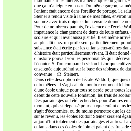
indiquant sur les intérêts mathématiques du gamin, « 
que ça m’atteigne en bas ». Du même garçon, sa mère
l'enfant était encore dans l'oreiller de portage, l'a
Steiner a rendu visite à l'une de mes filles, environ u
son nez avec trois doigts et lui a ensuite donné le no
Pour de nombreux parents, l'existence de l'école Wal
impatience le changement de dents de leurs enfants,
scolaire et qu'il avait aussi justifié. Il est même arr
an plus tôt chez un professeur particulièrement populai
substance était écrite par les enfants eux-mêmes dans 
d'histoire était particulièrement vivant. Il était donn
d'histoire pouvait voir les personnalités qu'il décriva
l'écouter. Si l'on compare la vision historique cultiv
enseignée aujourd'hui sur la base des tableaux de date
convenue » (R. Steiner).
Dans cette description de l'école Waldorf, quelques c
entremêlées. Il s’agissait de montrer comment ici tout
d'une école unique pour tous se perde pour toutes les
début de cette nouvelle fondation, les frais de scolar
Des parrainages ont été recherchés pour d'autres enf
montant, qui est dépensé pour chaque enfant dans les
s'agit d'économies, ou du moins permettre que les dép
sur le revenu, les écoles Rudolf Steiner seraient ég
aujourd'hui totalement des parrainages et autres. La v
enfants dans ces écoles de loin et paient des frais d