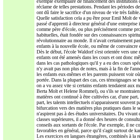
exemple exemplaire de financement des institutions cu
réclame de telles prestations. Pendant les périodes d
ont dû faire le sacrifice d'un niveau de vie très faible.
Quelle satisfaction cela a pu être pour Emil Molt de
passé d'apprenti à directeur général d'une entreprise 
comme père d'école, ou plus précisément comme prote
habituelles, était fondée sur des connaissances spiritu
révolutionnaire au monde. Il n'avait certainement pas 
enfants à la nouvelle école, ou même de convaincre c
Dès le début, l'école Waldorf s'est orientée vers une 
enfants ont été amenés dans les cours et ont donc m
dans les cas pathologiques qu'il y a eu des cours spéci
n'y avait pas non plus de notes, mais à la fin de l'an
les enfants eux-mêmes et les parents puissent voir où 
portée. Dans la plupart des cas, ces témoignages se 
on a vu assez vite si certains enfants tendaient aux 
Berta Molt et Helene Rommel), ou s'ils se montraien
matières ont continué à être cultivées car, d'une part, 
part, les talents intellectuels n'apparaissent souvent
bifurcation vers des matières plus pratiques dans le s
n'aspirent pas à des études universitaires. Du vivant d
classes supérieures, il a donné des heures de consult
conseils aux sortants de l'école. Par exemple, il ne 
favorables en général, parce qu'il s'agit surtout de k
Les exercices en langues étrangères, combinés à la ré