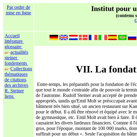
Par ordre de
Institut pour u
mise en ligne
(contenu s
C
Accueil
littérature
glossaire
actualités
nv>
steiner
fondements
VII. La fondat
Collections
nv>
thématiques
de citations
Entre-temps, les préparatifs pour la fondation de l'éco
des archives
que tout le monde s'entraide afin de pouvoir la termine
R. Steiner
de l'automne. Rudolf Steiner avait accepté de prendr
liens
appropriés, tandis qu'Emil Molt se préoccupait avant 
bâtiment très bien situé, un ancien restaurant sur K
pour le début. Il a dû être rénové et équipé avec le m
de gymnastique, etc. Emil Molt avait bien à faire. Il é
causaient les divers fardeaux financiers. Comme il l'é
gros, pour l'époque, montant de 100 000 marks, dont 
suffirait pour un début ». Seule l'acquisition du bâtim