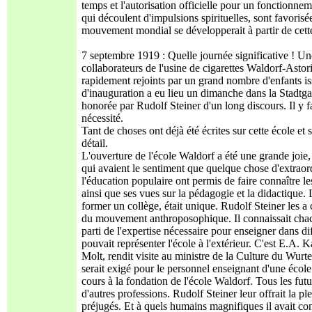
temps et l'autorisation officielle pour un fonctionneme
qui découlent d'impulsions spirituelles, sont favorisé
mouvement mondial se développerait à partir de cette 
7 septembre 1919 : Quelle journée significative ! Une
collaborateurs de l'usine de cigarettes Waldorf-Astori
rapidement rejoints par un grand nombre d'enfants i
d'inauguration a eu lieu un dimanche dans la Stadtgar
honorée par Rudolf Steiner d'un long discours. Il y f
nécessité.
Tant de choses ont déjà été écrites sur cette école et s
détail.
L'ouverture de l'école Waldorf a été une grande joi
qui avaient le sentiment que quelque chose d'extraord
l'éducation populaire ont permis de faire connaître 
ainsi que ses vues sur la pédagogie et la didactique.
former un collège, était unique. Rudolf Steiner les a
du mouvement anthroposophique. Il connaissait chac
parti de l'expertise nécessaire pour enseigner dans di
pouvait représenter l'école à l'extérieur. C'est E.A.
Molt, rendit visite au ministre de la Culture du Wu
serait exigé pour le personnel enseignant d'une école
cours à la fondation de l'école Waldorf. Tous les fu
d'autres professions. Rudolf Steiner leur offrait la p
préjugés. Et à quels humains magnifiques il avait co