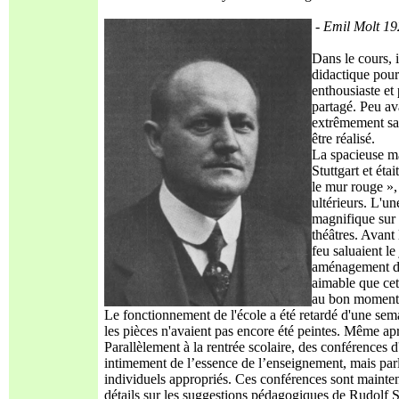
-
Emil Molt 19
Dans le cours, 
didactique pour
enthousiaste et
partagé. Peu av
extrêmement sat
être réalisé.
La spacieuse ma
Stuttgart et ét
le mur rouge », 
ultérieurs. L'u
magnifique sur t
théâtres. Avant 
feu saluaient le 
aménagement de
aimable que cet
au bon momen
Le fonctionnement de l'école a été retardé d'une sema
les pièces n'avaient pas encore été peintes. Même apr
Parallèlement à la rentrée scolaire, des conférences d
intimement de l’essence de l’enseignement, mais parla
individuels appropriés. Ces conférences sont mainte
détails sur les suggestions pédagogiques de Rudolf S