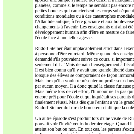
planètes, comme si le temps ne semblait pas encore m
petites boucles qui caractérisent les corps subséque
conditions mondiales ou à des catastrophes mondiales 
l'Atlantide antique, à l'ère glaciaire et aux boulever
changements à l'avenir. Les enseignants ont ainsi été 
développement humain afin d'être en mesure de faire
l'école face à une telle sagesse.
Rudolf Steiner était implacablement strict dans l'exer
à personne d'être en retard. Même quand des enseigna
demandé s'ils pouvaient suivre ce cours, si important
seulement dit : "Mais demain l’enseignement à l’é
Il est bien connu qu'il y avait une grande liberté dans
lorsque des élèves se comportaient de façon immorale
Mais lorsqu'il a voulu représenter un professeur dans u
par aucun moyen. Il a donc quitté la classe furieuse p
Mais même lors de cet effort, l'humour ne l'a pas quitt
encore prêt pour l'école et qui inquiétait ses parents 
finalement réussi. Mais dès que l'enfant a vu le grand i
Rudolf Steiner dut rire de bon cœur et dit que la colè
Un autre épisode s'est produit lors d'une visite de Ru
pouvait voir l'invité venir du dernier étage. Quand il 
atteint son but ou non. En tout cas, les parents s'exc