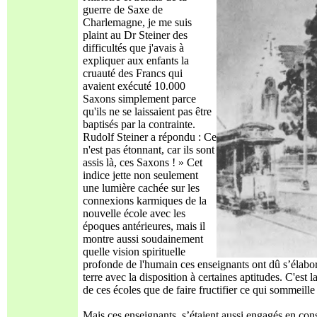
guerre de Saxe de
Charlemagne, je me suis
plaint au Dr Steiner des
difficultés que j'avais à
expliquer aux enfants la
cruauté des Francs qui
avaient exécuté 10.000
Saxons simplement parce
qu'ils ne se laissaient pas être
baptisés par la contrainte.
Rudolf Steiner a répondu : Ce
n'est pas étonnant, car ils sont
assis là, ces Saxons ! » Cet
indice jette non seulement
une lumière cachée sur les
connexions karmiques de la
nouvelle école avec les
époques antérieures, mais il
montre aussi soudainement
quelle vision spirituelle
profonde de l'humain ces enseignants ont dû s’élabore
terre avec la disposition à certaines aptitudes. C'est
de ces écoles que de faire fructifier ce qui sommeille
Mais ces enseignants, s’étaient aussi engagés en con