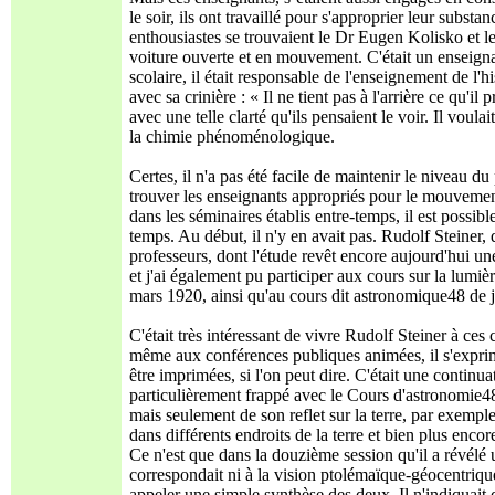
le soir, ils ont travaillé pour s'approprier leur substa
enthousiastes se trouvaient le Dr Eugen Kolisko et l
voiture ouverte et en mouvement. C'était un enseigna
scolaire, il était responsable de l'enseignement de l'h
avec sa crinière : « Il ne tient pas à l'arrière ce qu'il
avec une telle clarté qu'ils pensaient le voir. Il voulai
la chimie phénoménologique.
Certes, il n'a pas été facile de maintenir le niveau d
trouver les enseignants appropriés pour le mouvement
dans les séminaires établis entre-temps, il est possibl
temps. Au début, il n'y en avait pas. Rudolf Steiner,
professeurs, dont l'étude revêt encore aujourd'hui un
et j'ai également pu participer aux cours sur la lumiè
mars 1920, ainsi qu'au cours dit astronomique48 de 
C'était très intéressant de vivre Rudolf Steiner à ce
même aux conférences publiques animées, il s'exprimai
être imprimées, si l'on peut dire. C'était une continu
particulièrement frappé avec le Cours d'astronomie48,
mais seulement de son reflet sur la terre, par exempl
dans différents endroits de la terre et bien plus encor
Ce n'est que dans la douzième session qu'il a révél
correspondait ni à la vision ptolémaïque-géocentriqu
appeler une simple synthèse des deux. Il n'indiquait