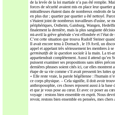
de la levée de la loi martiale n’a pas été remplie. Mai
forces de sécurité avaient mis en place leur quartier 
mitrailleuses étaient dans de nombreux endroits de la 
en plus dur ; quartier par quartier a été nettoyé. Par
s’étaient joint de nombreux travailleurs d'usine, se m
périphériques, Ostheim, Gaisburg, Wangen, Hedelfing
finalement la dernière, mais la plus sanglante décisio
mi-avril la grève générale s’est effondrée et l’état de
C’est cette situation que trouva Rudolf Steiner quand 
Il avait encore tenu à Dornach , le 19 Avril, un disc
appel et appelant très sérieusement les membres à se s
germinatifs de la question sociale
à la main. La tri-a
appartiendrait complètement. Aussi il attend qu’en Su
puissent examiner ses propositions sans idées préco
dernières phrases soient cités ici, car elles montrent
étape de sa vie comme s’il avait pressenti les luttes qu
« Elle reste vraie, la parole hégélienne : l'humain n’e
ce corps physique. – Cela signifie, il doit avoir trouv
anthroposophie, ces choses reposent aussi à la base d
et que je vous pose au cœur. Et avec ce poser au cœu
voyage : restons bien ensemble en esprit. Nous devri
revoir, restons bien ensemble en pensées, mes chers 