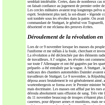
semblait intolérable. Certes, dans de nombreux cas 
on faisait confiance au jugement de premier ordre de
Les cercles militaires avaient trop longtemps prévu un
esprit. Seulement plus tard, la soi-disant « légende 
soit tombée sous les révoltes dans la patrie. On avait
commandant de Stuttgart, le général von Tognarelli, po
désorienté et me réclama des preuves écrites.
Déroulement de la révolution e
Lors de ce 9 novembre lorsque les masses du peuple o
l'uniforme et me mêlais à la foule, cherchant et inves
La révolution a été déclenchée par des éléments radic
de travailleurs. A l' origine, les révoltes ont comm
sur toute l' Allemagne et ont été gagnées par les sp
préparée- a été entraînée par la vague. A Stuttgart , l
radicaux des chantiers automobiles Daimler avaient ét
travailleurs de Stuttgart. Le 9 novembre, la Républiq
déposa assez brutalement le roi généralement aimé,
wurtembergeois se forma avec le Premier ministre Wil
mais doctrinaire. Les masses ont afflué par les rues 
déroula absolument sans effusion de sang. Très vite les
du 11 novembre beaucoup de troupes n'étaient plus à
casernes, pour déposer armes et munitions, mais ne se