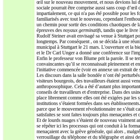
œil sur le nouveau mouvement, et nous devions lui don
sociale pourrait être comprise aussi sans coup d’œil d
impartialement, ce qui n'a pas été possible pour les 
familiarisés avec tout le nouveau, cependant l'enth
un chemin pour sortir des conditions chaotiques de la
épreuves des
noyaux germinatifs
, tandis que le livre
Rudolf Steiner avait envisagé sa venue à Stuttgart p
longtemps. Par conséquent , on se décida à une réunio
municipal à Stuttgart le 21 mars. L'ouverture et la 
et le Dr Carl Unger a donné une conférence sur l'impo
Enfin le professeur von Blume prit la parole. Il se ten
convaincantes qu’il se reconnaissait pleinement et en
l'initiative commencée (voir en annexe un extrait de 
Les discours dans la salle bondée n’ont été perturb
visiteurs bourgeois, des travailleurs étaient aussi ve
anthroposophique. Cela a été d’autant plus important 
conseils de travailleurs et d'entreprise. Dans des usin
place librement comme elles ont été exigées par les 
institutions s’étaient formées dans ses établissements.
parce que le mouvement révolutionnaire ne s’était c
satisfaites se sont faites toujours plus menaçantes e
Et de lourds nuages s’étaient de nouveau vraiment am
se répéter ici les processus qui ont conduit à la for
menaçaient avec la grève générale, qui alors , malgré 
verrouillage du téléphone et du télégraphe et ainsi de