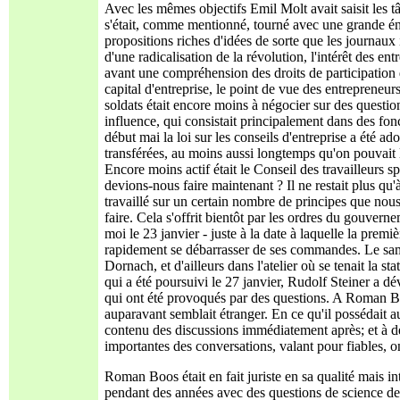
Avec les mêmes objectifs Emil Molt avait saisit les 
s'était, comme mentionné, tourné avec une grande én
propositions riches d'idées de sorte que les journaux
d'une radicalisation de la révolution, l'intérêt des 
avant une compréhension des droits de participation d
capital d'entreprise, le point de vue des entrepreneu
soldats était encore moins à négocier sur des question
influence, qui consistait principalement dans des fon
début mai la loi sur les conseils d'entreprise a été a
transférées, au moins aussi longtemps qu'on pouvait l
Encore moins actif était le Conseil des travailleurs s
devions-nous faire maintenant ? Il ne restait plus q
travaillé sur un certain nombre de principes que nous 
faire. Cela s'offrit bientôt par les ordres du gouve
moi le 23 janvier - juste à la date à laquelle la prem
rapidement se débarrasser de ses commandes. Le same
Dornach, et d'ailleurs dans l'atelier où se tenait la 
qui a été poursuivi le 27 janvier, Rudolf Steiner a dév
qui ont été provoqués par des questions. A Roman Bo
auparavant semblait étranger. En ce qu'il possédait au
contenu des discussions immédiatement après; et à dé
importantes des conversations, valant pour fiables, o
Roman Boos était en fait juriste en sa qualité mais i
pendant des années avec des questions de science des e