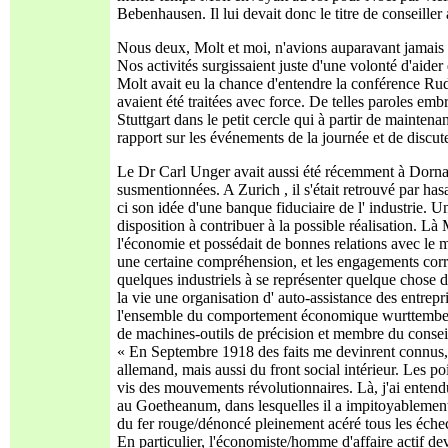
Bebenhausen. Il lui devait donc le titre de conseille
Nous deux, Molt et moi, n'avions auparavant jamais ét
Nos activités surgissaient juste d'une volonté d'aide
Molt avait eu la chance d'entendre la conférence R
avaient été traitées avec force. De telles paroles em
Stuttgart dans le petit cercle qui à partir de mainten
rapport sur les événements de la journée et de discu
Le Dr Carl Unger avait aussi été récemment à Dorna
susmentionnées. A Zurich , il s'était retrouvé par has
ci son idée d'une banque fiduciaire de l' industrie. 
disposition à contribuer à la possible réalisation. L
l'économie et possédait de bonnes relations avec le m
une certaine compréhension, et les engagements cor
quelques industriels à se représenter quelque chose d'
la vie une organisation d' auto-assistance des entrepri
l'ensemble du comportement économique wurttembergeo
de machines-outils de précision et membre du conseil
« En Septembre 1918 des faits me devinrent connus, q
allemand, mais aussi du front social intérieur. Les poin
vis des mouvements révolutionnaires. Là, j'ai enten
au Goetheanum, dans lesquelles il a impitoyablement
du fer rouge/dénoncé pleinement acéré tous les éche
En particulier, l'économiste/homme d'affaire actif dev