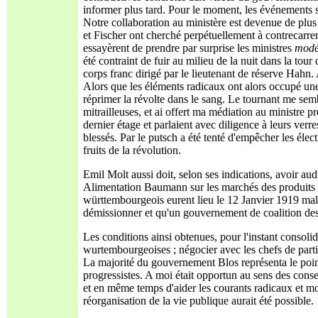
informer plus tard. Pour le moment, les événements s
Notre collaboration au ministère est devenue de plus 
et Fischer ont cherché perpétuellement à contrecarr
essayèrent de prendre par surprise les ministres
modé
été contraint de fuir au milieu de la nuit dans la tour
corps franc dirigé par le lieutenant de réserve Hahn
Alors que les éléments radicaux ont alors occupé une
réprimer la révolte dans le sang. Le tournant me sembl
mitrailleuses, et ai offert ma médiation au ministre 
dernier étage et parlaient avec diligence à leurs verres
blessés. Par le putsch a été tenté d'empêcher les élect
fruits de la révolution.
Emil Molt aussi doit, selon ses indications, avoir aud
Alimentation Baumann sur les marchés des produits a
württembourgeois eurent lieu le 12 Janvier 1919 malgr
démissionner et qu'un gouvernement de coalition des
Les conditions ainsi obtenues, pour l'instant consoli
wurtembourgeoises ; négocier avec les chefs de parti s
La majorité du gouvernement Blos représenta le point 
progressistes. A moi était opportun au sens des conse
et en même temps d'aider les courants radicaux et mod
réorganisation de la vie publique aurait été possible.