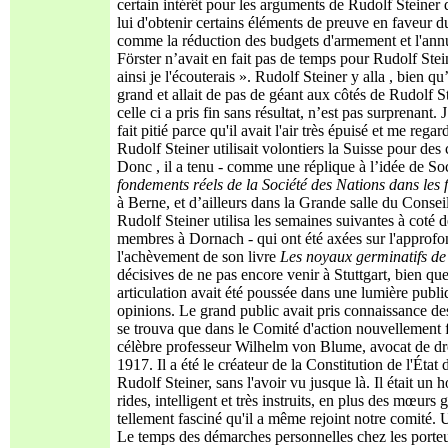
certain intérêt pour les arguments de Rudolf Steiner da
lui d'obtenir certains éléments de preuve en faveur d
comme la réduction des budgets d'armement et l'annul
Förster n’avait en fait pas de temps pour Rudolf St
ainsi je l'écouterais ». Rudolf Steiner y alla , bien qu
grand et allait de pas de géant aux côtés de Rudolf 
celle ci a pris fin sans résultat, n’est pas surprenant
fait pitié parce qu'il avait l'air très épuisé et me re
Rudolf Steiner utilisait volontiers la Suisse pour de
Donc , il a tenu - comme une réplique à l’idée de So
fondements réels de la Société des Nations dans les 
à Berne, et d’ailleurs dans la Grande salle du Conseil 
Rudolf Steiner utilisa les semaines suivantes à coté
membres à Dornach - qui ont été axées sur l'approfond
l'achèvement de son livre
Les noyaux germinatifs de
décisives de ne pas encore venir à Stuttgart, bien que 
articulation avait été poussée dans une lumière publiq
opinions. Le grand public avait pris connaissance des 
se trouva que dans le Comité d'action nouvellement f
célèbre professeur Wilhelm von Blume, avocat de droit
1917. Il a été le créateur de la Constitution de l'Ét
Rudolf Steiner, sans l'avoir vu jusque là. Il était un
rides, intelligent et très instruits, en plus des mœurs g
tellement fasciné qu'il a même rejoint notre comité. 
Le temps des démarches personnelles chez les porteurs