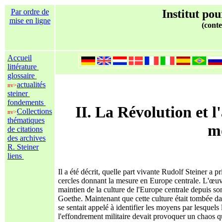
Par ordre de
Institut pou
mise en ligne
(conte
Accueil
littérature
glossaire
actualités
nv>
steiner
fondements
II. La Révolution et 
Collections
nv>
thématiques
mo
de citations
des archives
R. Steiner
liens
Il a été décrit, quelle part vivante Rudolf Steiner a p
cercles donnant la mesure en Europe centrale. L'œuvre
maintien de la culture de l'Europe centrale depuis so
Goethe. Maintenant que cette culture était tombée da
se sentait appelé à identifier les moyens par lesquels 
l'effondrement militaire devait provoquer un chaos q