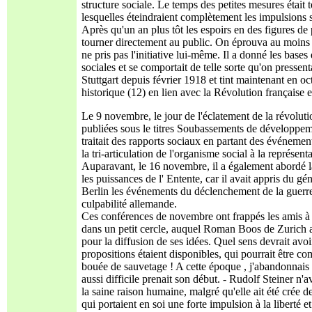
structure sociale. Le temps des petites mesures était
lesquelles éteindraient complètement les impulsions sp
Après qu'un an plus tôt les espoirs en des figures de
tourner directement au public. On éprouva au moins 
ne pris pas l'initiative lui-même. Il a donné les bas
sociales et se comportait de telle sorte qu'on pressent
Stuttgart depuis février 1918 et tint maintenant en 
historique (12) en lien avec la Révolution française e
Le 9 novembre, le jour de l'éclatement de la révolut
publiées sous le titres Soubassements de développeme
traitait des rapports sociaux en partant des événeme
la tri-articulation de l'organisme social à la représent
Auparavant, le 16 novembre, il a également abordé la
les puissances de l' Entente, car il avait appris du 
Berlin les événements du déclenchement de la guerre.
culpabilité allemande.
Ces conférences de novembre ont frappés les amis à St
dans un petit cercle, auquel Roman Boos de Zurich app
pour la diffusion de ses idées. Quel sens devrait avoi
propositions étaient disponibles, qui pourrait être co
bouée de sauvetage ! A cette époque , j'abandonnais a
aussi difficile prenait son début. - Rudolf Steiner n'av
la saine raison humaine, malgré qu'elle ait été crée d
qui portaient en soi une forte impulsion à la liberté 