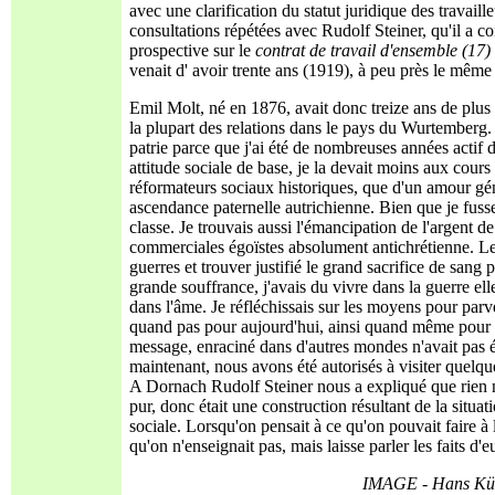
avec une clarification du statut juridique des travaill
consultations répétées avec Rudolf Steiner, qu'il a c
prospective sur le
contrat de travail d'ensemble
(17)
venait d' avoir trente ans (1919), à peu près le mêm
Emil Molt, né en 1876, avait donc treize ans de plus 
la plupart des relations dans le pays du Wurtemberg.
patrie parce que j'ai été de nombreuses années act
attitude sociale de base, je la devait moins aux cour
réformateurs sociaux historiques, que d'un amour gén
ascendance paternelle autrichienne. Bien que je fusse
classe. Je trouvais aussi l'émancipation de l'argent d
commerciales égoïstes absolument antichrétienne. Le 
guerres et trouver justifié le grand sacrifice de san
grande souffrance, j'avais du vivre dans la guerre el
dans l'âme. Je réfléchissais sur les moyens pour parv
quand pas pour aujourd'hui, ainsi quand même pour l'
message, enraciné dans d'autres mondes n'avait pas été
maintenant, nous avons été autorisés à visiter quelqu
A Dornach Rudolf Steiner nous a expliqué que rien ne 
pur, donc était une construction résultant de la situa
sociale. Lorsqu'on pensait à ce qu'on pouvait faire à 
qu'on n'enseignait pas, mais laisse parler les faits d
IMAGE - Hans Kü