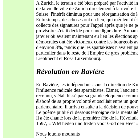
A Zurich, le terrain a été bien préparé par l'activit
de la vieille ville de Zurich directement à la rivièr
Suisse, l'intérêt diminua pour une réorganisation de l
Entre-temps, des choses ont eu lieu, qui méritent d'êtr
collecte des signatures pour l'appel après que je ne 
provisoire s’était décidé pour une ligne dure. Aupara
janvier où avaient maintenant eu lieu les élections a
démocrates ont été victorieux contre les bourgeois a
d'environ 3%, tandis que les spartakistes n'avaient p
particulier dans le reste de l'Empire de gros problèm
Liebknecht et Rosa Luxembourg.
Révolution en Bavière
En Bavière, les indépendants sous la direction de Ku
l'influence radicale des spartakistes. Eisner, l'ancien
reconnu, s’était hissé par sa grande éloquence comme
élaboré de sa propre volonté et oscillait entre un g
parlementaire. Il arriva ensuite à la décision de gou
Le poème publié ci-dessous témoigne de la mentalité 
Il a été chanté lors de la première fête de la Révolu
1597, « WM heden und treden voor God den Heer »
Nous louons mourants