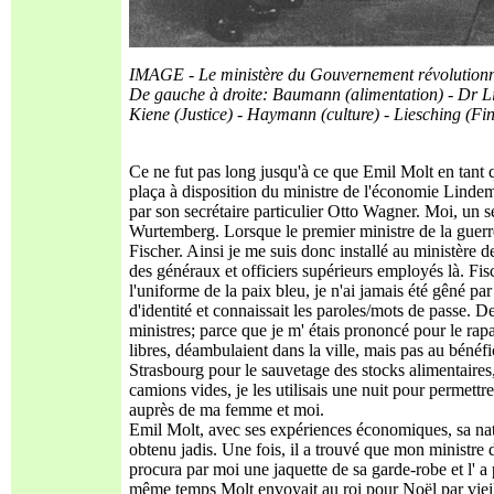
IMAGE - Le ministère du Gouvernement révolutionn
De gauche à droite: Baumann (alimentation) - Dr Lin
Kiene (Justice) - Haymann (culture) - Liesching (Fina
Ce ne fut pas long jusqu'à ce que Emil Molt en tant q
plaça à disposition du ministre de l'économie Lindem
par son secrétaire particulier Otto Wagner. Moi, un s
Wurtemberg. Lorsque le premier ministre de la guerre 
Fischer. Ainsi je me suis donc installé au ministère d
des généraux et officiers supérieurs employés là. Fis
l'uniforme de la paix bleu, je n'ai jamais été gêné pa
d'identité et connaissait les paroles/mots de passe. 
ministres; parce que je m' étais prononcé pour le ra
libres, déambulaient dans la ville, mais pas au béné
Strasbourg pour le sauvetage des stocks alimentaires, 
camions vides, je les utilisais une nuit pour permett
auprès de ma femme et moi.
Emil Molt, avec ses expériences économiques, sa natu
obtenu jadis. Une fois, il a trouvé que mon ministre 
procura par moi une jaquette de sa garde-robe et l' 
même temps Molt envoyait au roi pour Noël par vieill