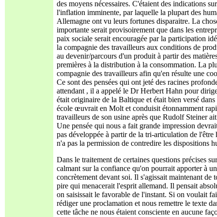
des moyens nécessaires. C'étaient des indications sur
l'inflation imminente, par laquelle la plupart des hu
Allemagne ont vu leurs fortunes disparaitre. La chos
importante serait provisoirement que dans les entrepri
paix sociale serait encouragée par la participation idé
la compagnie des travailleurs aux conditions de prod
au devenir/parcours d'un produit à partir des matière
premières à la distribution à la consommation. La plu
compagnie des travailleurs afin qu'en résulte une co
Ce sont des pensées qui ont jeté des racines profonde
attendant , il a appelé le Dr Herbert Hahn pour dirig
était originaire de la Baltique et était bien versé da
école œuvrait en Molt et conduisit étonnamment rapid
travailleurs de son usine après que Rudolf Steiner a
Une pensée qui nous a fait grande impression devrait e
pas développée à partir de la tri-articulation de l'
n'a pas la permission de contredire les dispositions 
Dans le traitement de certaines questions précises su
calmant sur la confiance qu'on pourrait apporter à un 
concrètement devant soi. Il s'agissait maintenant de t
pire qui menacerait l'esprit allemand. Il pensait absolu
on saisissait le favorable de l'instant. Si on voulait f
rédiger une proclamation et nous remettre le texte dan
cette tâche ne nous étaient consciente en aucune faço