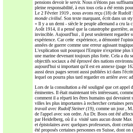
pensions devoir le servir. Nous n'étions pas suffisamme
pleine responsabilité, à eux tous cela a été remis po
Le 2 Février 1919 , nous avons reçu (18) de Rudolf S
monde civilisé.
Son texte marquant, écrit dans un sty
« Il y a un demi - siècle le peuple allemand a cru la
Août 1914, il a pensé que la catastrophe guerrière, au
invincible. Aujourd'hui , il peut seulement regarder su
expérience. Car cette expérience, a démontré l'opinio
années de guerre comme une erreur agissant tragiqu
L'explication suit pourquoi l'Empire n'exprime plus 
une marine devenant toujours plus forte. Cela a du 
objectifs sociaux a été éprouvé des nations environ
aujourd'hui si important qu'il est en annexe (page 16
aussi deux pages seront aussi publiées ici dans l'écri
lequel on pourra plus tard regarder en arrière avec a
Lors de la consultation a été souligné que cet appel 
éminentes. Il était maintenant très intéressant, comme 
comment il a réparti les êtres humains qui devraient 
villes les plus importantes à rechercher certaines pe
travail avec Rudolf Steiner
(19),
comme un jour , M. O
de l'appel avec son ordre. Au Dr. Boos ont été affec
par Heidelberg, où il a visité sans aucun doute Max 
et épistolaires avec quelques professeurs, dont certai
été proposés certaines personnes en Suisse, dont on ne