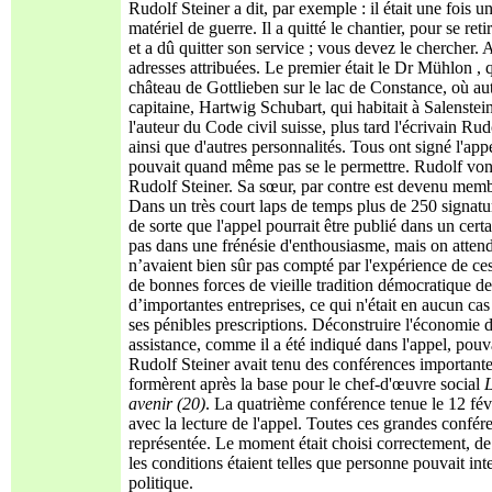
Rudolf Steiner a dit, par exemple : il était une fois
matériel de guerre. Il a quitté le chantier, pour se ret
et a dû quitter son service ; vous devez le chercher. 
adresses attribuées. Le premier était le Dr Mühlon ,
château de Gottlieben sur le lac de Constance, où aut
capitaine, Hartwig Schubart, qui habitait à Salenstei
l'auteur du Code civil suisse, plus tard l'écrivain Ru
ainsi que d'autres personnalités. Tous ont signé l'appe
pouvait quand même pas se le permettre. Rudolf von 
Rudolf Steiner. Sa sœur, par contre est devenu memb
Dans un très court laps de temps plus de 250 signat
de sorte que l'appel pourrait être publié dans un cer
pas dans une frénésie d'enthousiasme, mais on attenda
n’avaient bien sûr pas compté par l'expérience de ce
de bonnes forces de vieille tradition démocratique d
d’importantes entreprises, ce qui n'était en aucun ca
ses pénibles prescriptions. Déconstruire l'économie de
assistance, comme il a été indiqué dans l'appel, pouva
Rudolf Steiner avait tenu des conférences importantes
formèrent après la base pour le chef-d'œuvre social
L
avenir (
20)
. La quatrième conférence tenue le 12 fév
avec la lecture de l'appel. Toutes ces grandes confé
représentée. Le moment était choisi correctement, de
les conditions étaient telles que personne pouvait in
politique.