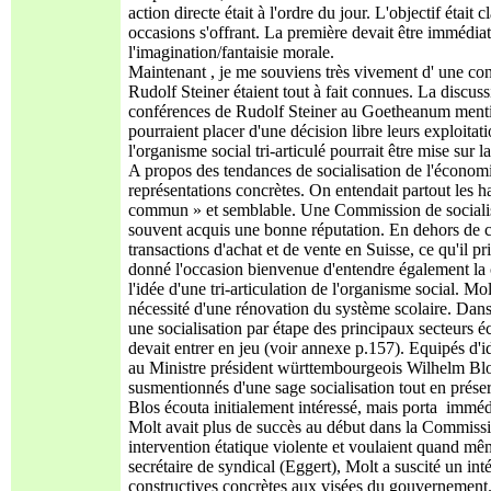
action directe était à l'ordre du jour. L'objectif était c
occasions s'offrant. La première devait être immédia
l'imagination/fantaisie morale.
Maintenant , je me souviens très vivement d' une conv
Rudolf Steiner étaient tout à fait connues. La discuss
conférences de Rudolf Steiner au Goetheanum mentio
pourraient placer d'une décision libre leurs exploitati
l'organisme social tri-articulé pourrait être mise sur 
A propos des tendances de socialisation de l'économie
représentations concrètes. On entendait partout les h
commun » et semblable. Une Commission de socialisati
souvent acquis une bonne réputation. En dehors de cel
transactions d'achat et de vente en Suisse, ce qu'il 
donné l'occasion bienvenue d'entendre également la
l'idée d'une tri-articulation de l'organisme social. 
nécessité d'une rénovation du système scolaire. Dans 
une socialisation par étape des principaux secteurs 
devait entrer en jeu (voir annexe p.157). Equipés d'
au Ministre président württembourgeois Wilhelm Blos
susmentionnés d'une sage socialisation tout en préser
Blos écouta initialement intéressé, mais porta immé
Molt avait plus de succès au début dans la Commission
intervention étatique violente et voulaient quand mê
secrétaire de syndical (Eggert), Molt a suscité un inté
constructives concrètes aux visées du gouvernement.