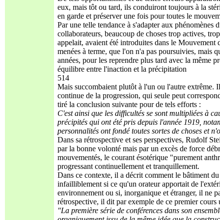
eux, mais tôt ou tard, ils conduiront toujours à la stér
en garde et préserver une fois pour toutes le mouveme
Par une telle tendance à s'adapter aux phénomènes d
collaborateurs, beaucoup de choses trop actives, tr
appelait, avaient été introduites dans le Mouvement
menées à terme, que l'on n'a pas poursuivies, mais
années, pour les reprendre plus tard avec la même pré
équilibre entre l'inaction et la précipitation
514
Mais succombaient plutôt à l'un ou l'autre extrême. I
continue de la progression, qui seule peut correspon
tiré la conclusion suivante pour de tels efforts :
C'est ainsi que les difficultés se sont multipliées à
précipités qui ont été pris depuis l'année 1919, notam
personnalités ont fondé toutes sortes de choses et n'
Dans sa rétrospective et ses perspectives, Rudolf Ste
par la bonne volonté mais par un excès de force dé
mouvementés, le courant ésotérique "purement anthro
progressant continuellement et tranquillement.
Dans ce contexte, il a décrit comment le bâtiment du 
infailliblement si ce qu'un orateur apportait de l'exté
environnement ou si, inorganique et étranger, il ne pa
rétrospective, il dit par exemple de ce premier cours 
"La première série de conférences dans son ensemble
organiquement issu de la même idée que la construc