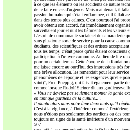
à ce que les éléments ou les accidents de nature tec
de le faire en cas d'urgence. Mais maintenant, il fall
passion humaine qui s'était enflammée, et il fallait as
dans des temps plus calmes. C'est pourquoi j'ai propo
avoir obtenu son accord, fut immédiatement organisé
surveillaient jour et nuit les bâtiments et les valeurs 
L'esprit de communauté sociale et de camaraderie qui
sans plus toute sorte de service pour la cause comm
étudiants, des scientifiques et des artistes acceptaie
tous les temps, c'était parce qu'ils étaient conscients
participation à l'œuvre commune. Au lieu de lire ou d'
pour un certain temps. Cette époque de la fondation
me laisse encore aujourd'hui des impressions très for
une brève allocution, les remerciait pour leur service 
phénomènes de l'époque et les exigences qu'elle pos
saint)", Fred Poeppig, qui faisait également partie de 
comme lorsque Rudolf Steiner dit aux gardiens/veille
« Vous ne devriez pas seulement monter la garde exté
en tant que gardiens de la culture...".
Il planta alors dans notre âme deux mots qu'il répéta s
C'est à la vigilance, à l'intérieur comme à l'extérie
nous n'étions pas seulement des gardiens ou des pom
toujours un signe de la santé intérieure d'un mouvemen
507
sera prêt à assumer volontiers toute tâche de ce genr