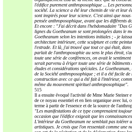
l'édifice purement anthroposophique ... Les personn
société. La science a été leur chemin de vie et leur 
sont inspirés pour leur science. C'est ainsi que nous
pensée anthroposophique, avant que les différents do
Et encore : "J'ai décrit dans l'hebdomadaire "Das 
lignes du Goetheanum se sont prolongées dans le mo
Goetheanum selon les intentions initiales ; - je laiss
architecture intérieure, cette sculpture et cette pein
l'estrade. Et là, j'ai trouvé que tout ce qui était, d
parlait de l'anthroposophie au sens le plus étroit, s'
toute une série de conférences, on avait le sentimen
serait parvenu à ériger toute une série de bâtiments 
études et considérations spéciales. Le Goetheanum, a
de la Société anthroposophique ; et il a été facile d
construction avec ce qui a été fait à l'intérieur, co
même du mouvement spirituel anthroposophique".
515
Il a ensuite évoqué l'activité de Mme Marie Steiner et
de ce noyau essentiel et en lien organique avec lui,
terme à partir de l'essence et de la source de l'anthro
"Les manifestations de ce type comprenaient toujour
occasion que l'édifice exigeait que les connaissances 
L'intérieur du Goetheanum ne semblait pas tolérer u
artistiques. Je crois que l'on ressentait comme une n