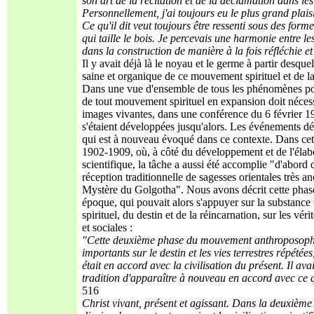
son art de la récitation et de la déclamation dans le
Personnellement, j'ai toujours eu le plus grand plai
Ce qu'il dit veut toujours être ressenti sous des for
qui taille le bois. Je percevais une harmonie entre les
dans la construction de manière à la fois réfléchie et
Il y avait déjà là le noyau et le germe à partir desque
saine et organique de ce mouvement spirituel et de l
Dans une vue d'ensemble de tous les phénomènes positi
de tout mouvement spirituel en expansion doit nécess
images vivantes, dans une conférence du 6 février 192
s'étaient développées jusqu'alors. Les événements dé
qui est à nouveau évoqué dans ce contexte. Dans cet
1902-1909, où, à côté du développement et de l'élabor
scientifique, la tâche a aussi été accomplie "d'abord d
réception traditionnelle de sagesses orientales très anc
Mystère du Golgotha". Nous avons décrit cette phase 
époque, qui pouvait alors s'appuyer sur la substanc
spirituel, du destin et de la réincarnation, sur les véri
et sociales :
"Cette deuxième phase du mouvement anthroposophi
importants sur le destin et les vies terrestres répétée
était en accord avec la civilisation du présent. Il ava
tradition d'apparaître à nouveau en accord avec ce q
516
Christ vivant, présent et agissant. Dans la deuxième