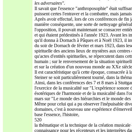
les adversaires".
Il savait que l'essence "anthroposophie" était suffisa
puissent certes l'entraver et la combattre, mais jamai
Après avoir effectué, lors de ces conférences de fin 
manière conséquente, une sorte de nettoyage général
l'opposition, il pouvait maintenant se consacrer enti
et qui étaient prédestinés à l'année 1923. Avant les
qu'il donna à Dornach à Pâques et à Noël 1923, il in
du soir de Dornach de février et mars 1923, dans lesqu
spirituelle des anciens lieux de mystères aux centres d
qu'actes d'entités spirituelles, se répercutent dans ce
humain ; sur le renversement de la situation spirituell
et sur la création d'un nouveau monde au XXe siècle, l
Il est caractéristique qu'à cette époque, consacrée 
Steiner se soit particulièrement tourné, dans la thémat
Ainsi, dans les conférences des 7 et 8 mars à Stuttg
l'exercice de la musicalité sur "L'expérience sonore 
ésotériques de l'harmonie et de la musicalité dans l
mars sur "Le monde des hiérarchies et le monde des
Même pour celui qui a pu observer l'inépuisable diver
domaines, c'est à nouveau une expérience d'émerveil
base l'essence, l'histoire,
520
la thématique et la technique de la création musicale
connaissance pour les récepteurs et les interprètes d