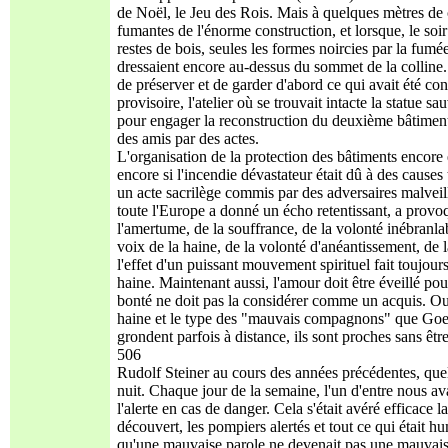
de Noël, le Jeu des Rois. Mais à quelques mètres de c
fumantes de l'énorme construction, et lorsque, le soir
restes de bois, seules les formes noircies par la fumée 
dressaient encore au-dessus du sommet de la colline. Il
de préserver et de garder d'abord ce qui avait été c
provisoire, l'atelier où se trouvait intacte la statue 
pour engager la reconstruction du deuxième bâtiment
des amis par des actes.
L'organisation de la protection des bâtiments encore e
encore si l'incendie dévastateur était dû à des causes
un acte sacrilège commis par des adversaires malveilla
toute l'Europe a donné un écho retentissant, a provoq
l'amertume, de la souffrance, de la volonté inébranl
voix de la haine, de la volonté d'anéantissement, de l
l'effet d'un puissant mouvement spirituel fait toujo
haine. Maintenant aussi, l'amour doit être éveillé pou
bonté ne doit pas la considérer comme un acquis. Oui
haine et le type des "mauvais compagnons" que Goet
grondent parfois à distance, ils sont proches sans êtr
506
Rudolf Steiner au cours des années précédentes, quelq
nuit. Chaque jour de la semaine, l'un d'entre nous ava
l'alerte en cas de danger. Cela s'était avéré efficace 
découvert, les pompiers alertés et tout ce qui était
qu'une mauvaise parole ne devenait pas une mauvaise act