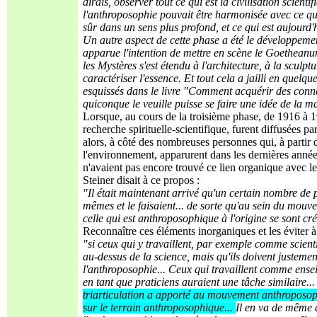
dirais, observer tout ce qui est la civilisation scient
l'anthroposophie pouvait être harmonisée avec ce qui 
sûr dans un sens plus profond, et ce qui est aujourd'h
Un autre aspect de cette phase a été le développement
apparue l'intention de mettre en scène le Goethean
les Mystères s'est étendu à l'architecture, à la sculpt
caractériser l'essence. Et tout cela a jailli en quelqu
esquissés dans le livre "Comment acquérir des con
quiconque le veuille puisse se faire une idée de la m
Lorsque, au cours de la troisième phase, de 1916 à 1
recherche spirituelle-scientifique, furent diffusées pa
alors, à côté des nombreuses personnes qui, à partir
l'environnement, apparurent dans les dernières anné
n'avaient pas encore trouvé ce lien organique avec le
Steiner disait à ce propos :
"Il était maintenant arrivé qu'un certain nombre de pe
mêmes et le faisaient... de sorte qu'au sein du mou
celle qui est anthroposophique à l'origine se sont cr
Reconnaître ces éléments inorganiques et les éviter à l
"si ceux qui y travaillent, par exemple comme scienti
au-dessus de la science, mais qu'ils doivent justeme
l'anthroposophie... Ceux qui travaillent comme enseig
en tant que praticiens auraient une tâche similaire..
triarticulation a apporté au mouvement anthroposoph
sur le terrain anthroposophique...
Il en va de même 