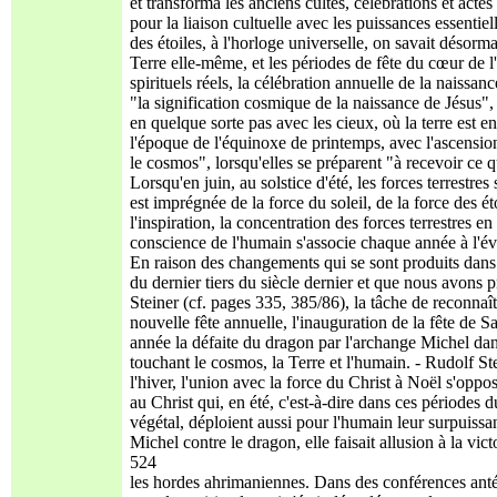
et transforma les anciens cultes, célébrations et act
pour la liaison cultuelle avec les puissances essentiel
des étoiles, à l'horloge universelle, on savait désorma
Terre elle-même, et les périodes de fête du cœur de l'
spirituels réels, la célébration annuelle de la naissa
"la signification cosmique de la naissance de Jésus", o
en quelque sorte pas avec les cieux, où la terre est 
l'époque de l'équinoxe de printemps, avec l'ascension 
le cosmos", lorsqu'elles se préparent "à recevoir ce qu
Lorsqu'en juin, au solstice d'été, les forces terrestre
est imprégnée de la force du soleil, de la force des ét
l'inspiration, la concentration des forces terrestre
conscience de l'humain s'associe chaque année à l'évé
En raison des changements qui se sont produits dans 
du dernier tiers du siècle dernier et que nous avons 
Steiner (cf. pages 335, 385/86), la tâche de reconnaît
nouvelle fête annuelle, l'inauguration de la fête de S
année la défaite du dragon par l'archange Michel d
touchant le cosmos, la Terre et l'humain. - Rudolf Ste
l'hiver, l'union avec la force du Christ à Noël s'op
au Christ qui, en été, c'est-à-dire dans ces périodes 
végétal, déploient aussi pour l'humain leur surpuiss
Michel contre le dragon, elle faisait allusion à la vic
524
les hordes ahrimaniennes. Dans des conférences anté