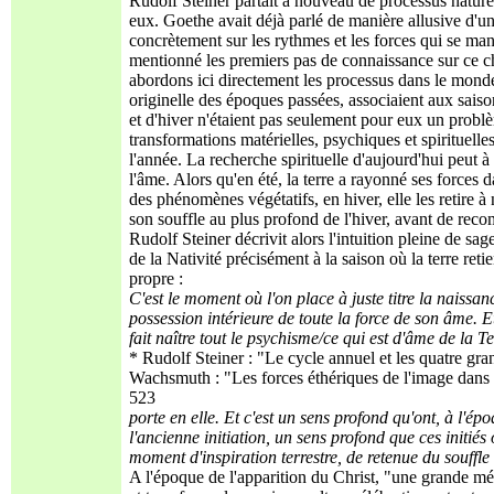
Rudolf Steiner partait à nouveau de processus naturel
eux. Goethe avait déjà parlé de manière allusive d'une
concrètement sur les rythmes et les forces qui se ma
mentionné les premiers pas de connaissance sur ce c
abordons ici directement les processus dans le monde
originelle des époques passées, associaient aux saison
et d'hiver n'étaient pas seulement pour eux un problè
transformations matérielles, psychiques et spirituell
l'année. La recherche spirituelle d'aujourd'hui peut 
l'âme. Alors qu'en été, la terre a rayonné ses forces 
des phénomènes végétatifs, en hiver, elle les retire à n
son souffle au plus profond de l'hiver, avant de rec
Rudolf Steiner décrivit alors l'intuition pleine de sag
de la Nativité précisément à la saison où la terre reti
propre :
C'est le moment où l'on place à juste titre la naissa
possession intérieure de toute la force de son âme. E
fait naître tout le psychisme/ce qui est d'âme de la Te
* Rudolf Steiner : "Le cycle annuel et les quatre gran
Wachsmuth : "Les forces éthériques de l'image dans l
523
porte en elle. Et c'est un sens profond qu'ont, à l'ép
l'ancienne initiation, un sens profond que ces initiés
moment d'inspiration terrestre, de retenue du souffle 
A l'époque de l'apparition du Christ, "une grande mét