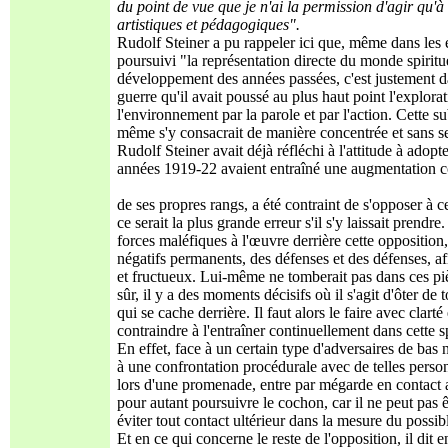
du point de vue que je n'ai la permission d'agir qu'à 
artistiques et pédagogiques".
Rudolf Steiner a pu rappeler ici que, même dans les 
poursuivi "la représentation directe du monde spirit
développement des années passées, c'est justement dan
guerre qu'il avait poussé au plus haut point l'explorati
l'environnement par la parole et par l'action. Cette sub
même s'y consacrait de manière concentrée et sans se d
Rudolf Steiner avait déjà réfléchi à l'attitude à adopt
années 1919-22 avaient entraîné une augmentation co
de ses propres rangs, a été contraint de s'opposer à c
ce serait la plus grande erreur s'il s'y laissait prend
forces maléfiques à l'œuvre derrière cette opposition,
négatifs permanents, des défenses et des défenses, afin
et fructueux. Lui-même ne tomberait pas dans ces p
sûr, il y a des moments décisifs où il s'agit d'ôter de
qui se cache derrière. Il faut alors le faire avec clart
contraindre à l'entraîner continuellement dans cette s
En effet, face à un certain type d'adversaires de bas n
à une confrontation procédurale avec de telles perso
lors d'une promenade, entre par mégarde en contact 
pour autant poursuivre le cochon, car il ne peut pas ê
éviter tout contact ultérieur dans la mesure du possib
Et en ce qui concerne le reste de l'opposition, il dit