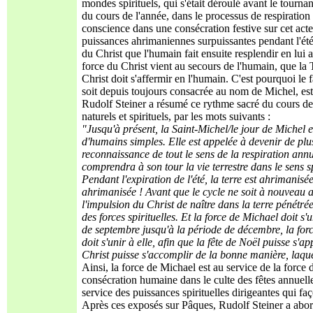
mondes spirituels, qui s'était déroulé avant le tourn
du cours de l'année, dans le processus de respiration d
conscience dans une consécration festive sur cet acte
puissances ahrimaniennes surpuissantes pendant l'été
du Christ que l'humain fait ensuite resplendir en lui
force du Christ vient au secours de l'humain, que la Te
Christ doit s'affermir en l'humain. C'est pourquoi le
soit depuis toujours consacrée au nom de Michel, est 
Rudolf Steiner a résumé ce rythme sacré du cours de 
naturels et spirituels, par les mots suivants :
"Jusqu'à présent, la Saint-Michel/le jour de Michel e
d'humains simples. Elle est appelée à devenir de plus
reconnaissance de tout le sens de la respiration annu
comprendra à son tour la vie terrestre dans le sens s
Pendant l'expiration de l'été, la terre est ahrimanis
ahrimanisée ! Avant que le cycle ne soit à nouveau 
l'impulsion du Christ de naître dans la terre pénétrée
des forces spirituelles. Et la force de Michael doit s'
de septembre jusqu'à la période de décembre, la forc
doit s'unir à elle, afin que la fête de Noël puisse s
Christ puisse s'accomplir de la bonne manière, laqu
Ainsi, la force de Michael est au service de la force 
consécration humaine dans le culte des fêtes annuel
service des puissances spirituelles dirigeantes qui faç
Après ces exposés sur Pâques, Rudolf Steiner a abordé 