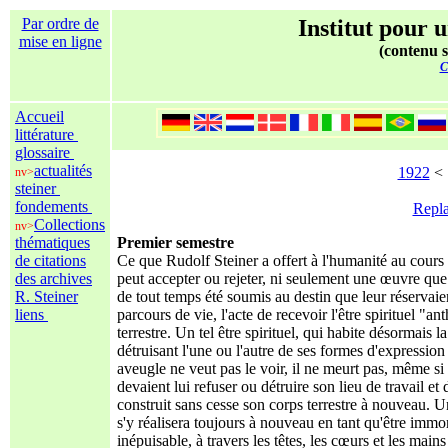
Par ordre de
Institut pour u
mise en ligne
(contenu s
C
Accueil
littérature
glossaire
actualités
1922
< .
nv>
steiner
fondements
Repla
Collections
nv>
thématiques
Premier semestre
de citations
Ce que Rudolf Steiner a offert à l'humanité au cours 
des archives
peut accepter ou rejeter, ni seulement une œuvre que
R. Steiner
de tout temps été soumis au destin que leur réservai
liens
parcours de vie, l'acte de recevoir l'être spirituel "a
terrestre. Un tel être spirituel, qui habite désormais 
détruisant l'une ou l'autre de ses formes d'expression
aveugle ne veut pas le voir, il ne meurt pas, même si
devaient lui refuser ou détruire son lieu de travail et 
construit sans cesse son corps terrestre à nouveau. Une
s'y réalisera toujours à nouveau en tant qu'être immor
inépuisable, à travers les têtes, les cœurs et les mai