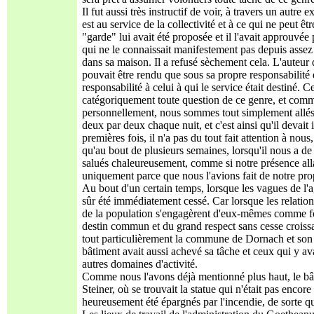
Il fut aussi très instructif de voir, à travers un autr
est au service de la collectivité et à ce qui ne peut être
"garde" lui avait été proposée et il l'avait approuvée 
qui ne le connaissait manifestement pas depuis assez
dans sa maison. Il a refusé sèchement cela. L'auteur 
pouvait être rendu que sous sa propre responsabilité et
responsabilité à celui à qui le service était destiné. 
catégoriquement toute question de ce genre, et com
personnellement, nous sommes tout simplement allés 
deux par deux chaque nuit, et c'est ainsi qu'il devait
premières fois, il n'a pas du tout fait attention à nou
qu'au bout de plusieurs semaines, lorsqu'il nous a de
salués chaleureusement, comme si notre présence allait
uniquement parce que nous l'avions fait de notre pro
Au bout d'un certain temps, lorsque les vagues de l'a
sûr été immédiatement
cessé
. Car lorsque les relatio
de la population s'engagèrent d'eux-mêmes comme forc
destin commun et du grand respect sans cesse croissan
tout particulièrement la commune de Dornach et son 
bâtiment avait aussi achevé sa tâche et ceux qui y av
autres domaines d'activité.
Comme nous l'avons déjà mentionné plus haut, le bâti
Steiner, où se trouvait la statue qui n'était pas encor
heureusement été épargnés par l'incendie, de sorte qu