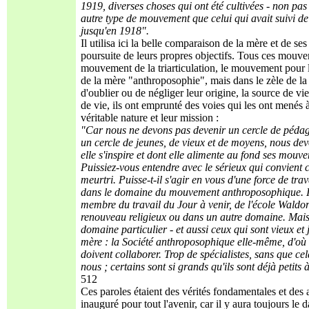
1919, diverses choses qui ont été cultivées - non p
autre type de mouvement que celui qui avait suivi 
jusqu'en 1918".
Il utilisa ici la belle comparaison de la mère et de ses
poursuite de leurs propres objectifs. Tous ces mouvemen
mouvement de la triarticulation, le mouvement pour l
de la mère "anthroposophie", mais dans le zèle de la ré
d'oublier ou de négliger leur origine, la source de vie
de vie, ils ont emprunté des voies qui les ont menés à 
véritable nature et leur mission :
"Car nous ne devons pas devenir un cercle de pédagog
un cercle de jeunes, de vieux et de moyens, nous d
elle s'inspire et dont elle alimente au fond ses mouve
Puissiez-vous entendre avec le sérieux qui convient
meurtri. Puisse-t-il s'agir en vous d'une force de tra
dans le domaine du mouvement anthroposophique. Il ne
membre du travail du Jour à venir, de l'école Waldo
renouveau religieux ou dans un autre domaine. Mais 
domaine particulier - et aussi ceux qui sont vieux et
mère : la Société anthroposophique elle-même, d'où tou
doivent collaborer. Trop de spécialistes, sans que c
nous ; certains sont si grands qu'ils sont déjà petits
512
Ces paroles étaient des vérités fondamentales et de
inauguré pour tout l'avenir, car il y aura toujours le