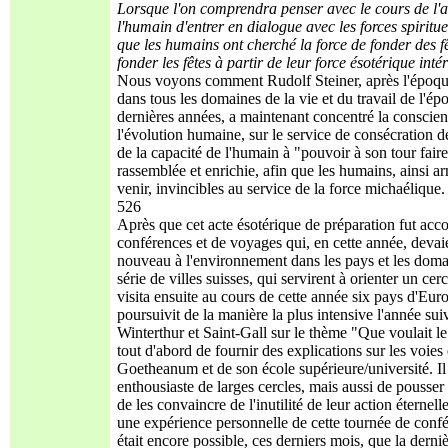
Lorsque l'on comprendra penser avec le cours de l'an
l'humain d'entrer en dialogue avec les forces spirituel
que les humains ont cherché la force de fonder des f
fonder les fêtes à partir de leur force ésotérique inté
Nous voyons comment Rudolf Steiner, après l'époqu
dans tous les domaines de la vie et du travail de l'ép
dernières années, a maintenant concentré la conscienc
l'évolution humaine, sur le service de consécration 
de la capacité de l'humain à "pouvoir à son tour faire
rassemblée et enrichie, afin que les humains, ainsi ar
venir, invincibles au service de la force michaélique.
526
Après que cet acte ésotérique de préparation fut acco
conférences et de voyages qui, en cette année, devaie
nouveau à l'environnement dans les pays et les domai
série de villes suisses, qui servirent à orienter un ce
visita ensuite au cours de cette année six pays d'Eur
poursuivit de la manière la plus intensive l'année su
Winterthur et Saint-Gall sur le thème "Que voulait le
tout d'abord de fournir des explications sur les voies
Goetheanum et de son école supérieure/université. Il s
enthousiaste de larges cercles, mais aussi de pousser
de les convaincre de l'inutilité de leur action éternel
une expérience personnelle de cette tournée de confére
était encore possible, ces derniers mois, que la derni