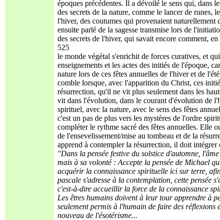
époques précédentes. Il a dévoilé le sens qui, dans le
des secrets de la nature, comme le lancer de runes, le
l'hiver, des coutumes qui provenaient naturellement d
ensuite parlé de la sagesse transmise lors de l'initia
des secrets de l'hiver, qui savait encore comment, en
525
le monde végétal s'enrichit de forces curatives, et qui
enseignements et les actes des initiés de l'époque, car 
nature lors de ces fêtes annuelles de l'hiver et de l'
comble lorsque, avec l'apparition du Christ, ces initié
résurrection, qu'il ne vit plus seulement dans les hauteu
vit dans l'évolution, dans le courant d'évolution de 
spirituel, avec la nature, avec le sens des fêtes ann
c'est un pas de plus vers les mystères de l'ordre spir
compléter le rythme sacré des fêtes annuelles. Elle o
de l'ensevelissement/mise au tombeau et de la résurre
apprend à contempler la résurrection, il doit intégrer
"Dans la pensée festive du solstice d'automne, l'âme do
mais à sa volonté : Accepte la pensée de Michael qui
acquérir la connaissance spirituelle ici sur terre, a
pascale s'adresse à la contemplation, cette pensée s'a
c'est-à-dire accueillir la force de la connaissance sp
Les êtres humains doivent à leur tour apprendre à pens
seulement permis à l'humain de faire des réflexions é
nouveau de l'ésotérisme...