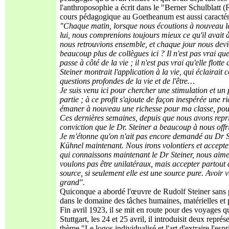
l'anthroposophie a écrit dans le "Berner Schulblatt (
cours pédagogique au Goetheanum est aussi caractéri
"Chaque matin, lorsque nous écoutions à nouveau le
lui, nous comprenions toujours mieux ce qu'il avait à
nous retrouvions ensemble, et chaque jour nous devio
beaucoup plus de collègues ici ? Il n'est pas vrai que 
passe à côté de la vie ; il n'est pas vrai qu'elle flot
Steiner montrait l'application à la vie, qui éclairait
questions profondes de la vie et de l'être…
Je suis venu ici pour chercher une stimulation et un p
partie ; à ce profit s'ajoute de façon inespérée une r
émaner à nouveau une richesse pour ma classe, pou
Ces dernières semaines, depuis que nous avons repris 
conviction que le Dr. Steiner a beaucoup à nous offri
Je m'étonne qu'on n'ait pas encore demandé au Dr
Kühnel maintenant. Nous irons volontiers et accept
qui connaissons maintenant le Dr Steiner, nous aimer
voulons pas être unilatéraux, mais accepter partout 
source, si seulement elle est une source pure. Avoir 
grand".
Quiconque a abordé l'œuvre de Rudolf Steiner sans p
dans le domaine des tâches humaines, matérielles et 
Fin avril 1923, il se mit en route pour des voyages 
Stuttgart, les 24 et 25 avril, il introduisit deux repr
thème "Le logos individualisé et l'art d'extraire l'espr