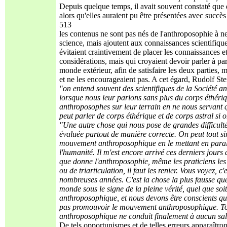
Depuis quelque temps, il avait souvent constaté que d
alors qu'elles auraient pu être présentées avec succès
513
les contenus ne sont pas nés de l'anthroposophie à ne
science, mais ajoutent aux connaissances scientifiq
évitaient craintivement de placer les connaissances et
considérations, mais qui croyaient devoir parler à pa
monde extérieur, afin de satisfaire les deux parties, ma
et ne les encourageaient pas. A cet égard, Rudolf Stei
"on entend souvent des scientifiques de la Société 
lorsque nous leur parlons sans plus du corps éthériqu
anthroposophes sur leur terrain en ne nous servant 
peut parler de corps éthérique et de corps astral si o
"Une autre chose qui nous pose de grandes difficult
évaluée partout de manière correcte. On peut tout si
mouvement anthroposophique en le mettant en parallè
l'humanité. Il m'est encore arrivé ces derniers jours 
que donne l'anthroposophie, même les praticiens les p
ou de triarticulation, il faut les renier. Vous voyez, 
nombreuses années. C'est la chose la plus fausse qu
monde sous le signe de la pleine vérité, quel que soi
anthroposophique, et nous devons être conscients qu
pas promouvoir le mouvement anthroposophique. Tou
anthroposophique ne conduit finalement à aucun sal
De tels opportunismes et de telles erreurs apparaîtron