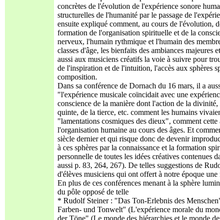
concrètes de l'évolution de l'expérience sonore huma
structurelles de l'humanité par le passage de l'expérien
ensuite expliqué comment, au cours de l'évolution, de
formation de l'organisation spirituelle et de la consci
nerveux, l'humain rythmique et l'humain des membres
classes d'âge, les bienfaits des ambiances majeures e
aussi aux musiciens créatifs la voie à suivre pour tro
de l'inspiration et de l'intuition, l'accès aux sphères
composition.
Dans sa conférence de Dornach du 16 mars, il a auss
"l'expérience musicale coïncidait avec une expérience
conscience de la manière dont l'action de la divinité,
quinte, de la tierce, etc. comment les humains vivaie
"lamentations cosmiques des dieux", comment cette a
l'organisation humaine au cours des âges. Et comment
siècle dernier et qui risque donc de devenir improdu
à ces sphères par la connaissance et la formation spir
personnelle de toutes les idées créatives contenues 
aussi p. 83, 264, 267). De telles suggestions de Rudo
d'élèves musiciens qui ont offert à notre époque une
En plus de ces conférences menant à la sphère lumine
du pôle opposé de telle
* Rudolf Steiner : "Das Ton-Erlebnis des Menschen
Farben- und Tonwelt" (L'expérience morale du monde
der Töne" (Le monde des hiérarchies et le monde des