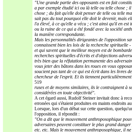
"Une grande partie des opposants est en fait constitué
a par exemple étudié ici ou là telle ou telle chose ; il
chose ; du fait qu'elle doit penser de telle ou telle 
sait pas du tout pourquoi elle doit le devenir, mais e
l'a élevé, à ce qu'elle a vécu ; c'est ainsi qu'il en es
ou la ruine de ce qui a été fondé avec la société an
la manière correspondante.
Mais les personnalités dirigeantes de l'opposition sa
connaissent bien les lois de la recherche spirituelle 
et qui savent que le meilleur moyen est de bombarde
recherches spirituelles d'écrits et d'objections advers
très bien que la réfutation permanente des adversaire
vous jeter des bâtons dans les roues en vous opposant
soucient pas tant de ce qui est écrit dans les livres de
chercheur de l'esprit. Et ils tiennent particulièrement
519
ruses et de moyens similaires, ils le contraignent à
considérées en toute objectivité".
A cet égard aussi, Rudolf Steiner invitait donc à rec
erronées qui s'étaient produites en maints endroits a
Lorsque, lors d'un débat sur cette question, quelqu'
l'opposition, il répondit :
"On a dit que le mouvement anthroposophique pouvait 
adversaires peuvent constituer le plus grand dange
etc. etc. Mais le mouvement anthroposophique, il ne p