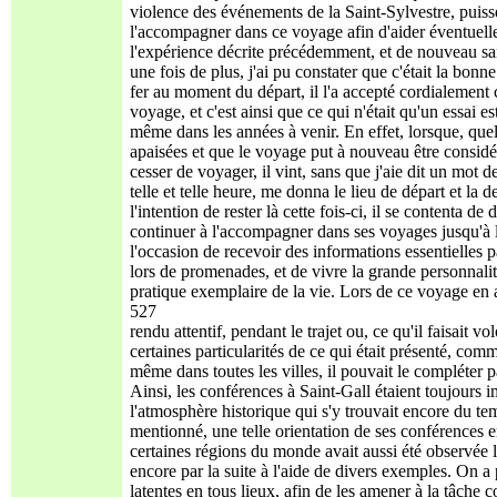
violence des événements de la Saint-Sylvestre, puiss
l'accompagner dans ce voyage afin d'aider éventuellem
l'expérience décrite précédemment, et de nouveau sans
une fois de plus, j'ai pu constater que c'était la bo
fer au moment du départ, il l'a accepté cordialeme
voyage, et c'est ainsi que ce qui n'était qu'un essai
même dans les années à venir. En effet, lorsque, quel
apaisées et que le voyage put à nouveau être considé
cesser de voyager, il vint, sans que j'aie dit un mot 
telle et telle heure, me donna le lieu de départ et la d
l'intention de rester là cette fois-ci, il se contenta 
continuer à l'accompagner dans ses voyages jusqu'à l
l'occasion de recevoir des informations essentielles pa
lors de promenades, et de vivre la grande personnali
pratique exemplaire de la vie. Lors de ce voyage en a
527
rendu attentif, pendant le trajet ou, ce qu'il faisait v
certaines particularités de ce qui était présenté, com
même dans toutes les villes, il pouvait le compléter 
Ainsi, les conférences à Saint-Gall étaient toujours im
l'atmosphère historique qui s'y trouvait encore du t
mentionné, une telle orientation de ses conférences en 
certaines régions du monde avait aussi été observée l
encore par la suite à l'aide de divers exemples. On a 
latentes en tous lieux, afin de les amener à la tâch