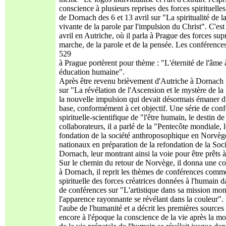
conscience à plusieurs reprises des forces spirituelle
de Dornach des 6 et 13 avril sur "La spiritualité de l
vivante de la parole par l'impulsion du Christ". C'es
avril en Autriche, où il parla à Prague des forces su
marche, de la parole et de la pensée. Les conférence
529
à Prague portèrent pour thème : "L'éternité de l'âm
éducation humaine".
Après être revenu brièvement d'Autriche à Dornach p
sur "La révélation de l'Ascension et le mystère de la 
la nouvelle impulsion qui devait désormais émaner d
base, conformément à cet objectif. Une série de con
spirituelle-scientifique de "l'être humain, le destin 
collaborateurs, il a parlé de la "Pentecôte mondiale, 
fondation de la société anthroposophique en Norvège
nationaux en préparation de la refondation de la So
Dornach, leur montrant ainsi la voie pour être prêts 
Sur le chemin du retour de Norvège, il donna une co
à Dornach, il reprit les thèmes de conférences comme
spirituelle des forces créatrices données à l'humain d
de conférences sur "L'artistique dans sa mission mon
l'apparence rayonnante se révélant dans la couleur". D
l'aube de l'humanité et a décrit les premières sources 
encore à l'époque la conscience de la vie après la m