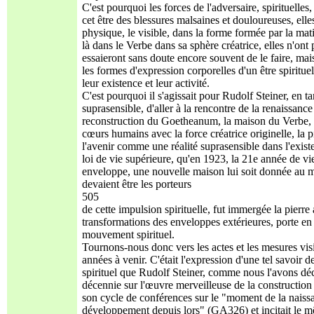
C'est pourquoi les forces de l'adversaire, spirituelles
cet être des blessures malsaines et douloureuses, ell
physique, le visible, dans la forme formée par la matièr
là dans le Verbe dans sa sphère créatrice, elles n'ont 
essaieront sans doute encore souvent de le faire, mai
les formes d'expression corporelles d'un être spiritue
leur existence et leur activité.
C'est pourquoi il s'agissait pour Rudolf Steiner, en ta
suprasensible, d'aller à la rencontre de la renaissance
reconstruction du Goetheanum, la maison du Verbe, q
cœurs humains avec la force créatrice originelle, la pi
l'avenir comme une réalité suprasensible dans l'exist
loi de vie supérieure, qu'en 1923, la 21e année de vi
enveloppe, une nouvelle maison lui soit donnée au m
devaient être les porteurs
505
de cette impulsion spirituelle, fut immergée la pierre 
transformations des enveloppes extérieures, porte en e
mouvement spirituel.
Tournons-nous donc vers les actes et les mesures visi
années à venir. C'était l'expression d'une tel savoir de
spirituel que Rudolf Steiner, comme nous l'avons déc
décennie sur l'œuvre merveilleuse de la construction 
son cycle de conférences sur le "moment de la naissa
développement depuis lors" (GA326) et incitait le mêm