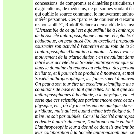
concessions, de compromis et d'intérêts particuliers,
d'agriculteurs, de médecins, de personnes voulant êtr
qui oublie la source commune, le mouvement anthro
intérêt personnel. Ces "paroles de douleur et d'exam
responsabilité", Rudolf Steiner a demandé de les ins
"L'ensemble de ce qui est aujourd'hui lié à l'anthrop
de la Société anthroposophique comme réceptacle. On
pédagogue, on peut aussi être un excellent propagate
soustraire son activité à l'entretien et au soin de l
l'anthroposophie d'humain à humain... Nous avons e
mouvement de la triarticulation : en travaillant dans
retiré leur activité de la Société anthroposophique 
dans le domaine du renouveau religieux, des personna
brillante, et il pourrait se produire à nouveau, et 
Société anthroposophique, les forces soient à nouveau
On peut à son tour être un excellent scientifique au 
conditions de base en tant que telles. En tant que sc
anthroposophiques à la chimie, à la physique, etc. e
sorte que ces scientifiques parlent encore avec cette
physique, etc., où il y a certes encore quelque chos
juridique, mais qui est quand même très éloigné de l
mère ne soit pas oubliée. Car si la Société anthropo
et demie à partir du centre, l'anthroposophie en tant q
L'anthroposophie leur a donné ce dont ils avaient bes
leur collaboration à la Société anthroposophique, ce 