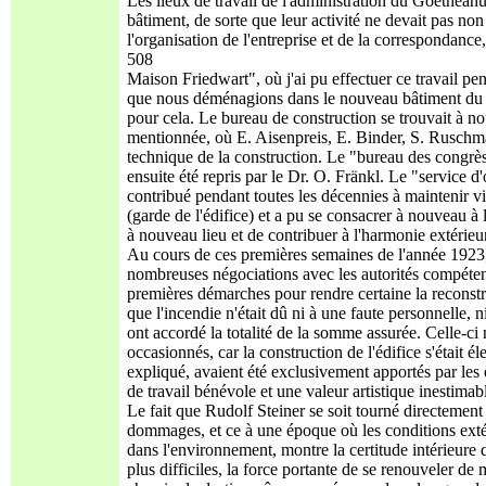
Les lieux de travail de l'administration du Goetheanu
bâtiment, de sorte que leur activité ne devait pas non
l'organisation de l'entreprise et de la correspondance
508
Maison Friedwart", où j'ai pu effectuer ce travail
que nous déménagions dans le nouveau bâtiment du 
pour cela. Le bureau de construction se trouvait à n
mentionnée, où E. Aisenpreis, E. Binder, S. Ruschman
technique de la construction. Le "bureau des congrès
ensuite été repris par le Dr. O. Fränkl. Le "service 
contribué pendant toutes les décennies à maintenir v
(garde de l'édifice) et a pu se consacrer à nouveau à l
à nouveau lieu et de contribuer à l'harmonie extérieu
Au cours de ces premières semaines de l'année 1923, il
nombreuses négociations avec les autorités compétent
premières démarches pour rendre certaine la reconstr
que l'incendie n'était dû ni à une faute personnelle, ni
ont accordé la totalité de la somme assurée. Celle-c
occasionnés, car la construction de l'édifice s'était 
expliqué, avaient été exclusivement apportés par le
de travail bénévole et une valeur artistique inestima
Le fait que Rudolf Steiner se soit tourné directement 
dommages, et ce à une époque où les conditions extéri
dans l'environnement, montre la certitude intérieure
plus difficiles, la force portante de se renouveler de