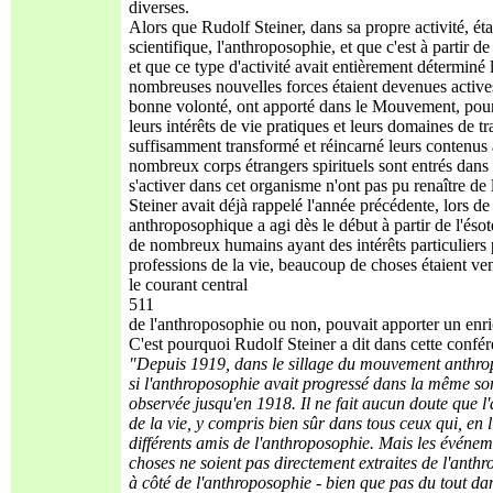
diverses.
Alors que Rudolf Steiner, dans sa propre activité, étai
scientifique, l'anthroposophie, et que c'est à partir de
et que ce type d'activité avait entièrement déterminé
nombreuses nouvelles forces étaient devenues actives
bonne volonté, ont apporté dans le Mouvement, pour a
leurs intérêts de vie pratiques et leurs domaines de t
suffisamment transformé et réincarné leurs contenus à
nombreux corps étrangers spirituels sont entrés dan
s'activer dans cet organisme n'ont pas pu renaître de
Steiner avait déjà rappelé l'année précédente, lors 
anthroposophique a agi dès le début à partir de l'éso
de nombreux humains ayant des intérêts particuliers p
professions de la vie, beaucoup de choses étaient venu
le courant central
511
de l'anthroposophie ou non, pouvait apporter un enri
C'est pourquoi Rudolf Steiner a dit dans cette confér
"Depuis 1919, dans le sillage du mouvement anthropo
si l'anthroposophie avait progressé dans la même 
observée jusqu'en 1918. Il ne fait aucun doute que l
de la vie, y compris bien sûr dans tous ceux qui, en 
différents amis de l'anthroposophie. Mais les événem
choses ne soient pas directement extraites de l'anthr
à côté de l'anthroposophie - bien que pas du tout da