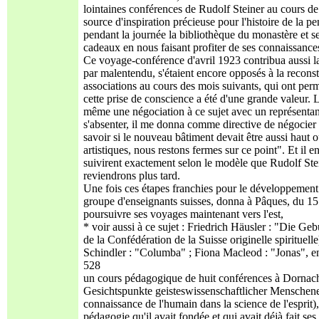
lointaines conférences de Rudolf Steiner au cours de
source d'inspiration précieuse pour l'histoire de la p
pendant la journée la bibliothèque du monastère et s
cadeaux en nous faisant profiter de ses connaissances
Ce voyage-conférence d'avril 1923 contribua aussi lar
par malentendu, s'étaient encore opposés à la reconst
associations au cours des mois suivants, qui ont perm
cette prise de conscience a été d'une grande valeur.
même une négociation à ce sujet avec un représentant
s'absenter, il me donna comme directive de négocier 
savoir si le nouveau bâtiment devait être aussi haut 
artistiques, nous restons fermes sur ce point". Et il 
suivirent exactement selon le modèle que Rudolf Ste
reviendrons plus tard.
Une fois ces étapes franchies pour le développement fu
groupe d'enseignants suisses, donna à Pâques, du 15 
poursuivre ses voyages maintenant vers l'est,
* voir aussi à ce sujet : Friedrich Häusler : "Die G
de la Confédération de la Suisse originelle spirituell
Schindler : "Columba" ; Fiona Macleod : "Jonas", en
528
un cours pédagogique de huit conférences à Dornach
Gesichtspunkte geisteswissenschaftlicher Menschene
connaissance de l'humain dans la science de l'esprit), 
pédagogie qu'il avait fondée et qui avait déjà fait s