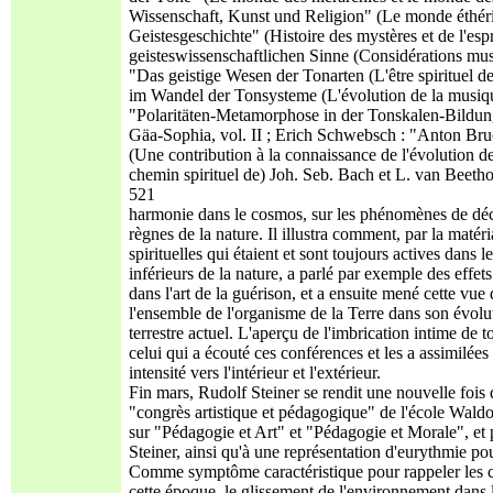
Wissenschaft, Kunst und Religion" (Le monde éthériqu
Geistesgeschichte" (Histoire des mystères et de l'es
geisteswissenschaftlichen Sinne (Considérations musi
"Das geistige Wesen der Tonarten (L'être spirituel d
im Wandel der Tonsysteme (L'évolution de la musiqu
"Polaritäten-Metamorphose in der Tonskalen-Bildung
Gäa-Sophia, vol. II ; Erich Schwebsch : "Anton Bru
(Une contribution à la connaissance de l'évolution 
chemin spirituel de) Joh. Seb. Bach et L. van Beetho
521
harmonie dans le cosmos, sur les phénomènes de déca
règnes de la nature. Il illustra comment, par la matér
spirituelles qui étaient et sont toujours actives dans 
inférieurs de la nature, a parlé par exemple des effet
dans l'art de la guérison, et a ensuite mené cette v
l'ensemble de l'organisme de la Terre dans son évoluti
terrestre actuel. L'aperçu de l'imbrication intime de
celui qui a écouté ces conférences et les a assimilée
intensité vers l'intérieur et l'extérieur.
Fin mars, Rudolf Steiner se rendit une nouvelle fois 
"congrès artistique et pédagogique" de l'école Waldo
sur "Pédagogie et Art" et "Pédagogie et Morale", et 
Steiner, ainsi qu'à une représentation d'eurythmie po
Comme symptôme caractéristique pour rappeler les co
cette époque, le glissement de l'environnement dans 