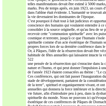
telles manifestations devait être estimé à 5000 marks,
marks. Peu de temps après, en juin 1923, un cours d'e
dans l'abîme était évidente. L'humanité se trouvait al
la vie devenaient les dominantes de l'époque.
C'est pourquoi il était tout à fait judicieux et oppo
conscience des humains qui voulaient entendre à ce no
consolider à la source originelle, et qu'au lieu de s
recevoir cette "communion spirituelle" avec les puiss
cosmique et terrestre, jusqu'à ce que l'humain s'isol
spirituelle comme d'un acte ésotérique de l'humain s
propres forces lors de sa dernière conférence dans 
Or, à Pâques, l'idée de la résurrection devait être v
habitude de fêtes annuelles qui laissaient intacte la 
522
une pensée de la résurrection qui s'enracine dans la 
nature et l'humo, et qui peut donner l'impulsion à u
de l'année 1923 étaient consacrées au thème : "Le cyc
Ces conférences, qui ont fait passer l'inauguration 
stade de développement, partaient de la considérati
de la terre", spirituel et organiquement vivant, et ont
annuelles qui donnera la force intérieure et la directio
vie future, afin d'introduire peu à peu, dans la dysha
spirituelle du monde. Nous ne pouvons ici qu'évoquer
ésotérique de ces conférences de Pâques de Dornach, 