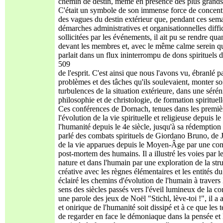
chemin de destin, même en présence des plus grands 
C'était un symbole de son immense force de concentrat
des vagues du destin extérieur que, pendant ces sem
démarches administratives et organisationnelles diffic
sollicitées par les événements, il ait pu se rendre qu
devant les membres et, avec le même calme serein qui 
parlait dans un flux ininterrompu de dons spirituels d
509
de l'esprit. C'est ainsi que nous l'avons vu, ébranlé 
problèmes et des tâches qu'ils soulevaient, monter s
turbulences de la situation extérieure, dans une séréni
philosophie et de christologie, de formation spirituel
Ces conférences de Dornach, tenues dans les premièr
l'évolution de la vie spirituelle et religieuse depuis 
l'humanité depuis le 4e siècle, jusqu'à sa rédemption 
parlé des combats spirituels de Giordano Bruno, de
de la vie apparues depuis le Moyen-Âge par une compré
post-mortem des humains. Il a illustré les voies par l
nature et dans l'humain par une exploration de la str
créative avec les règnes élémentaires et les entités du
éclairé les chemins d'évolution de l'humain à travers 
sens des siècles passés vers l'éveil lumineux de la 
une parole des jeux de Noël "Stichl, lève-toi !", il a
et onirique de l'humanité soit dissipé et à ce que les 
de regarder en face le démoniaque dans la pensée et 