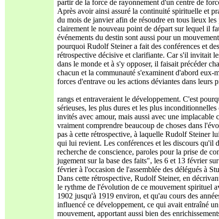
partir de la force de rayonnement d'un centre de force
Après avoir ainsi assuré la continuité spirituelle et p
du mois de janvier afin de résoudre en tous lieux les 
clairement le nouveau point de départ sur lequel il 
événements du destin sont aussi pour un mouvement sp
pourquoi Rudolf Steiner a fait des conférences et des 
rétrospective décisive et clarifiante. Car s'il invitai
dans le monde et à s'y opposer, il faisait précéder c
chacun et la communauté s'examinent d'abord eux-même
forces d'entrave ou les actions déviantes dans leurs 
rangs et entraveraient le développement. C'est pourq
sérieuses, les plus dures et les plus inconditionnelle
invités avec amour, mais aussi avec une implacable c
vraiment comprendre beaucoup de choses dans l'évol
pas à cette rétrospective, à laquelle Rudolf Steiner lui
qui lui revient. Les conférences et les discours qu'il 
recherche de conscience, paroles pour la prise de con
jugement sur la base des faits", les 6 et 13 février s
février à l'occasion de l'assemblée des délégués à Stut
Dans cette rétrospective, Rudolf Steiner, en décrivant
le rythme de l'évolution de ce mouvement spirituel ava
1902 jusqu'à 1919 environ, et qu'au cours des année
influencé ce développement, ce qui avait entraîné un
mouvement, apportant aussi bien des enrichissements 