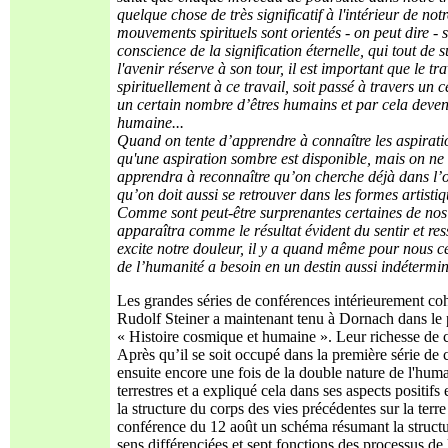
quelque chose de très significatif à l'intérieur de not
mouvements spirituels sont orientés - on peut dire - 
conscience de la signification éternelle, qui tout de s
l'avenir réserve à son tour, il est important que le tra
spirituellement à ce travail, soit passé à travers un
un certain nombre d’êtres humains et par cela devenu
humaine...
Quand on tente d’apprendre à connaître les aspiration
qu'une aspiration sombre est disponible, mais on ne s
apprendra à reconnaître qu’on cherche déjà dans l’o
qu’on doit aussi se retrouver dans les formes artistiqu
Comme sont peut-être surprenantes certaines de nos 
apparaîtra comme le résultat évident du sentir et ress
excite notre douleur, il y a quand même pour nous ce
de l’humanité a besoin en un destin aussi indétermin
Les grandes séries de conférences intérieurement c
Rudolf Steiner a maintenant tenu à Dornach dans le p
« Histoire cosmique et humaine ». Leur richesse de 
Après qu’il se soit occupé dans la première série de
ensuite encore une fois de la double nature de l'hum
terrestres et a expliqué cela dans ses aspects positifs 
la structure du corps des vies précédentes sur la terr
conférence du 12 août un schéma résumant la structu
sens différenciées et sept fonctions des processus d