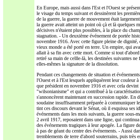
En Europe, mais aussi dans l'Est et l'Ouest se présen
le visage du temps suivant et dessinèrent les premièr
de la guerre, la guerre de mouvement était largement p
la guerre avait atteint un point où çà et là quelques
décisives n'étaient plus possibles, à la place du champ
stagnation. - Un deuxième événement de portée histor
novembre 1916. Avec cette figure pleine de dignité, q
vieux monde a été porté en terre. Un empire, qui avait
allait à sa fin avec cette mort. Comme si tout d'abor
retiré sa main de cellle-là, les destinées suivantes ne
elles-mêmes la signature de la dissolution.
Pendant ces changements de situation et événements 
l'Ouest et à l'Est lesquels appliquèrent leur couleur à
que président en novembre 1916 et avec cela devint
"wilsonianisme" et qui a contribué à la caractérisatio
s'annoncèrent maintenant en succession rapide. En d
soudaine insuffisamment préparée à communiquer leur
tint ces discours devant le Sénat, où il esquissa ses id
événements dans les mois suivants, la guerre sous-mari
2 avril 1917, reposaient dans une ligne, qui continua
des événements tragiques à leur apogée. La figure de
à pas de géant du centre des événements. - Aussi dans
tremblements de terre d'abord souterrains, puis très e