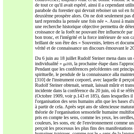
de tout ce qu'il avait espéré, ainsi il a cependant uti
parabole du forestier qui devrait reboiser un sol en fo
deuxième prospère alors. On ne doit seulement pas dés
tard reprendra la pensée une fois née ». Aussi à maints
une recherche historique objective permettra de déterm
croissance de la forêt ne pouvant être influencée par
bon tronc, et l'intégrité et la force intérieure de son
brillant de son être des « Souvenirs, lettres et docum
vérité et de connaissance un discours émouvant le 20
Du 6 juin au 18 juillet Rudolf Steiner mena dans un c
individualité »
, la prochaine étape dans l'approc
ga169
Pendant que les conférences précédentes ont principa
spirituelle, le pendule de la connaissance alla maint
[310] de l'instrument corporel, avec laquelle il perç
Rudolf Steiner obtenait, semait, laissait mûrir et tra
incidente dans la conférence du 20 juin, où il se réfè
(Octobre 1909, voir p.143 et 185), dans lesquelles il a
l'organisation des sens humains afin que les bases d'u
à partir de cela. Après sept ans de silencieuse matur
théorie de l'organisation sensorielle humaine multifo
pris en compte les sens, comme les yeux, les oreilles, 
couleurs, les sons, etc de l'environnement comme un 
perçoit les processus les plus fins des manifestations
humaines typiques, comme par le « sens de la langue »