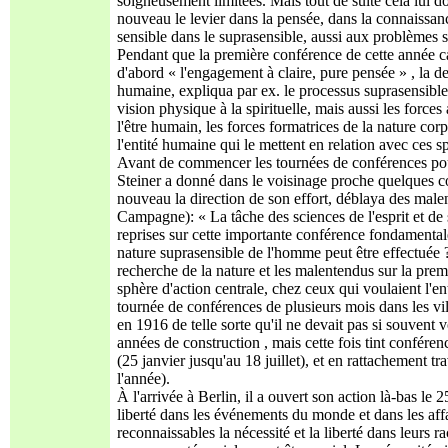
soigneusement limitées. Mais tout de suite cela lui d
nouveau le levier dans la pensée, dans la connaissance
sensible dans le suprasensible, aussi aux problèmes so
Pendant que la première conférence de cette année ca
d'abord « l'engagement à claire, pure pensée » , la d
humaine, expliqua par ex. le processus suprasensible 
vision physique à la spirituelle, mais aussi les forces
l'être humain, les forces formatrices de la nature c
l'entité humaine qui le mettent en relation avec ces sp
Avant de commencer les tournées de conférences pour 
Steiner a donné dans le voisinage proche quelques co
nouveau la direction de son effort, déblaya des malent
Campagne): « La tâche des sciences de l'esprit et de
reprises sur cette importante conférence fondamentale
nature suprasensible de l'homme peut être effectuée ? 
recherche de la nature et les malentendus sur la prem
sphère d'action centrale, chez ceux qui voulaient l'ente
tournée de conférences de plusieurs mois dans les v
en 1916 de telle sorte qu'il ne devait pas si souvent 
années de construction , mais cette fois tint confére
(25 janvier jusqu'au 18 juillet), et en rattachement tr
l'année).
À l'arrivée à Berlin, il a ouvert son action là-bas le
liberté dans les événements du monde et dans les aff
reconnaissables la nécessité et la liberté dans leurs r