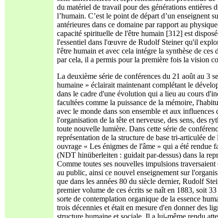
du matériel de travail pour des générations entières 
l’humain. C’est le point de départ d’un enseignent su
antérieures dans ce domaine par rapport au physique
capacité spirituelle de l'être humain [312] est dispos
l'essentiel dans l'œuvre de Rudolf Steiner qu'il explo
l'être humain et avec cela intégre la synthèse de ce
par cela, il a permis pour la première fois la vision c
La deuxième série de conférences du 21 août au 3 septe
humaine » éclairait maintenant complétant le dévelop
dans le cadre d'une évolution qui a lieu au cours d'i
facultées comme la puissance de la mémoire, l'habitud
avec le monde dans son ensemble et aux influences d'ê
l'organisation de la tête et nerveuse, des sens, des 
toute nouvelle lumière. Dans cette série de conférenc
représentation de la structure de base tri-articulée d
ouvrage « Les énigmes de l'âme » qui a été rendue fam
(NDT hinüberleiten : guidait par-dessus) dans la repré
Comme toutes ses nouvelles impulsions traversaient 
au public, ainsi ce nouvel enseignement sur l'organism
que dans les années 80 du siècle dernier, Rudolf Stein
premier volume de ces écrits se naît en 1883, soit 33 
sorte de contemplation organique de la essence huma
trois décennies et était en mesure d'en donner des lig
structure humaine et sociale. Il a lui-même rendu atte