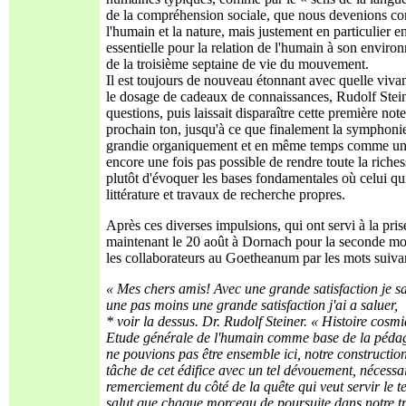
de la compréhension sociale, que nous devenions cons
l'humain et la nature, mais justement en particulier 
essentielle pour la relation de l'humain à son envir
de la troisième septaine de vie du mouvement.
Il est toujours de nouveau étonnant avec quelle viva
le dosage de cadeaux de connaissances, Rudolf Steine
questions, puis laissait disparaître cette première note
prochain ton, jusqu'à ce que finalement la symphoni
grandie organiquement et en même temps comme un maté
encore une fois pas possible de rendre toute la riche
plutôt d'évoquer les bases fondamentales où celui qui
littérature et travaux de recherche propres.
Après ces diverses impulsions, qui ont servi à la pri
maintenant le 20 août à Dornach pour la seconde moi
les collaborateurs au Goetheanum par les mots suivan
« Mes chers amis!
Avec une grande satisfaction je s
une pas moins une grande satisfaction j'ai a saluer,
* voir la dessus. Dr. Rudolf Steiner. « Histoire cosm
Etude générale de l'humain comme base de la péda
ne pouvions pas être ensemble ici, notre construction
tâche de cet édifice avec un tel dévouement, nécessai
remerciement du côté de la quête qui veut servir le
salut que chaque morceau de poursuite dans notre tra