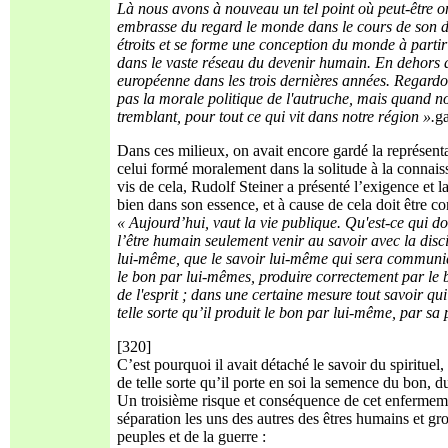
Là nous avons à nouveau un tel point où peut-être on
embrasse du regard le monde dans le cours de son dev
étroits et se forme une conception du monde à partir du
dans le vaste réseau du devenir humain. En dehors de
européenne dans les trois dernières années. Regard
pas la morale politique de l'autruche, mais quand no
tremblant, pour tout ce qui vit dans notre région ».
g
Dans ces milieux, on avait encore gardé la représent
celui formé moralement dans la solitude à la connaiss
vis de cela, Rudolf Steiner a présenté l’exigence et la
bien dans son essence, et à cause de cela doit être c
« Aujourd’hui, vaut la vie publique. Qu'est-ce qui doi
l’être humain seulement venir au savoir avec la disci
lui-même, que le savoir lui-même qui sera communiqu
le bon par lui-mêmes, produire correctement par le 
de l'esprit ; dans une certaine mesure tout savoir qu
telle sorte qu’il produit le bon par lui-même, par sa 
[320]
C’est pourquoi il avait détaché le savoir du spirituel
de telle sorte qu’il porte en soi la semence du bon, d
Un troisième risque et conséquence de cet enfermement
séparation les uns des autres des êtres humains et gr
peuples et de la guerre :