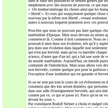
dans le futur des puissances se sentant génées par un 
simplement avec des moyens de pouvoir, ce qui repos
« On institue/aménage les choses ainsi que les humai
« liberté ». Et ceux qui soupçonnent quelque chose d
nouveau par la même non liberté , venant seulement de 
autres à nouveau lorgnent justement avec ces pouvoir
Peut-être que nous ne pouvons pas faire quelque cho
matérialiste d'époque. Mais nous devons au moins ap
commencer là. Comme il doit commencer. Nous ne dev
poursuit-il ainsi dans son évolution, tels qu'il y aspi
peu dans une évolution dans laquelle non seulement on
qui n'est pas breveté, mais qu'on va interdire chaqu
science, d'autre que d'un tel, qui a fait une sorte de 
du monde matérialiste. Aujourd'hui, on interdit pure
contrainte de l'interdiction. Mais nous allons vers d
non brevetée, comme quelque peu pour la guérison de
l'exception d'une institution qui est garantie et breve
Si on ne sent pas tout le cours de cet événement en de
consistera que des lois seront données, que personne 
dans une salle d'enseignement brevetée, qui sera inte
comme par ex. ce qui se passe ici. Parce qu'on ne vo
devant les yeux ».
Par conséquent Rudolf Steiner a choisi et malgré cel