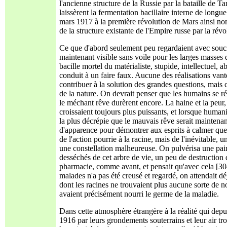
l'ancienne structure de la Russie par la bataille de Ta
laissèrent la fermentation bacillaire interne de longu
mars 1917 à la première révolution de Mars ainsi nom
de la structure existante de l'Empire russe par la rév
Ce que d'abord seulement peu regardaient avec soucis,
maintenant visible sans voile pour les larges masses 
bacille mortel du matérialiste, stupide, intellectuel, a
conduit à un faire faux. Aucune des réalisations van
contribuer à la solution des grandes questions, mais 
de la nature. On devrait penser que les humains se ré
le méchant rêve durèrent encore. La haine et la peur,
croissaient toujours plus puissants, et lorsque human
la plus décrépie que le mauvais rêve serait maintena
d'apparence pour démontrer aux esprits à calmer que tou
de l'action pourrie à la racine, mais de l'inévitable,
une constellation malheureuse. On pulvérisa une paire
desséchés de cet arbre de vie, un peu de destruction
pharmacie, comme avant, et pensait qu'avec cela [304
malades n'a pas été creusé et regardé, on attendait d
dont les racines ne trouvaient plus aucune sorte de n
avaient précisément nourri le germe de la maladie.
Dans cette atmosphère étrangère à la réalité qui dep
1916 par leurs grondements souterrains et leur air tr