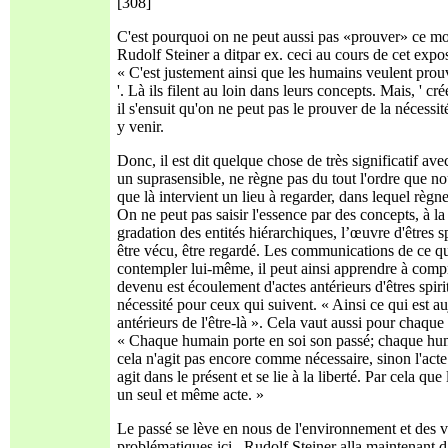
[308]
C'est pourquoi on ne peut aussi pas «prouver» ce m
Rudolf Steiner a ditpar ex. ceci au cours de cet expos
« C'est justement ainsi que les humains veulent prouver
'. Là ils filent au loin dans leurs concepts. Mais, ' c
il s'ensuit qu'on ne peut pas le prouver de la nécessi
y venir.
Donc, il est dit quelque chose de très significatif 
un suprasensible, ne règne pas du tout l'ordre que n
que là intervient un lieu à regarder, dans lequel règn
On ne peut pas saisir l'essence par des concepts, à la 
gradation des entités hiérarchiques, l’œuvre d'êtres 
être vécu, être regardé. Les communications de ce qu
contempler lui-même, il peut ainsi apprendre à compr
devenu est écoulement d'actes antérieurs d'êtres spiri
nécessité pour ceux qui suivent. « Ainsi ce qui est aujo
antérieurs de l'être-là ». Cela vaut aussi pour chaque 
« Chaque humain porte en soi son passé; chaque huma
cela n'agit pas encore comme nécessaire, sinon l'acte
agit dans le présent et se lie à la liberté. Par cela qu
un seul et même acte. »
Le passé se lève en nous de l'environnement et des v
problématiques ici , Rudolf Steiner alla maintenant d