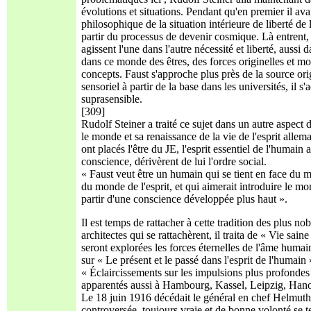
évolutions et situations. Pendant qu'en premier il av
philosophique de la situation intérieure de liberté de
partir du processus de devenir cosmique. Là entrent, à
agissent l'une dans l'autre nécessité et liberté, aussi
dans ce monde des êtres, des forces originelles et m
concepts. Faust s'approche plus près de la source ori
sensoriel à partir de la base dans les universités, il
suprasensible.
[309]
Rudolf Steiner a traité ce sujet dans un autre aspect
le monde et sa renaissance de la vie de l'esprit allem
ont placés l'être du JE, l'esprit essentiel de l'humain
conscience, dérivèrent de lui l'ordre social.
« Faust veut être un humain qui se tient en face du m
du monde de l'esprit, et qui aimerait introduire le mon
partir d'une conscience développée plus haut ».
Il est temps de rattacher à cette tradition des plus n
architectes qui se rattachèrent, il traita de « Vie sai
seront explorées les forces éternelles de l'âme huma
sur « Le présent et le passé dans l'esprit de l'humain 
« Éclaircissements sur les impulsions plus profondes d
apparentés aussi à Hambourg, Kassel, Leipzig, Hano
Le 18 juin 1916 décédait le général en chef Helmuth 
controversée, toujours vraie et de bonne volonté se t