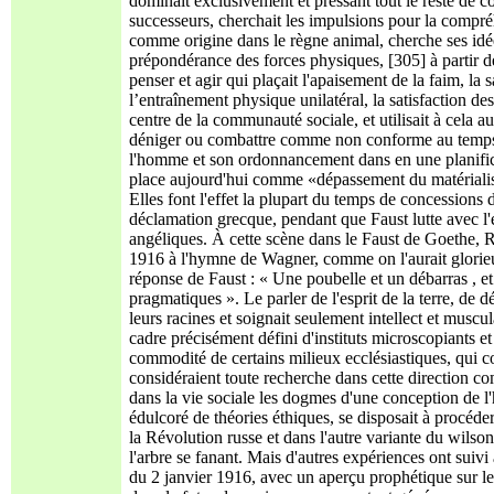
dominait exclusivement et pressant tout le reste de 
successeurs, cherchait les impulsions pour la compré
comme origine dans le règne animal, cherche ses idé
prépondérance des forces physiques, [305] à partir d
penser et agir qui plaçait l'apaisement de la faim, la 
l’entraînement physique unilatéral, la satisfaction des
centre de la communauté sociale, et utilisait à cela a
déniger ou combattre comme non conforme au temps tou
l'homme et son ordonnancement dans en une planifica
place aujourd'hui comme «dépassement du matérialism
Elles font l'effet la plupart du temps de concessions
déclamation grecque, pendant que Faust lutte avec l'es
angéliques. À cette scène dans le Faust de Goethe, R
1916 à l'hymne de Wagner, comme on l'aurait glorieuse
réponse de Faust : « Une poubelle et un débarras , et
pragmatiques ». Le parler de l'esprit de la terre, de
leurs racines et soignait seulement intellect et muscula
cadre précisément défini d'instituts microscopiants et de
commodité de certains milieux ecclésiastiques, qui co
considéraient toute recherche dans cette direction com
dans la vie sociale les dogmes d'une conception de l
édulcoré de théories éthiques, se disposait à procéde
la Révolution russe et dans l'autre variante du wilson
l'arbre se fanant. Mais d'autres expériences ont sui
du 2 janvier 1916, avec un aperçu prophétique sur le 