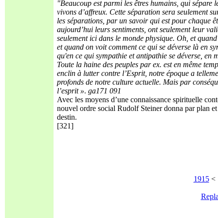
"Beaucoup est parmi les êtres humains, qui sépare le
vivons d’affreux. Cette séparation sera seulement su
les séparations, par un savoir qui est pour chaque ê
aujourd’hui leurs sentiments, ont seulement leur vali
seulement ici dans le monde physique. Oh, et quand o
et quand on voit comment ce qui se déverse là en symp
qu'en ce qui sympathie et antipathie se déverse, en 
Toute la haine des peuples par ex. est en même temps 
enclin à lutter contre l’Esprit, notre époque a telleme
profonds de notre culture actuelle.
Mais par conséquen
l’esprit »
.
ga171 091
Avec les moyens d’une connaissance spirituelle conte
nouvel ordre social Rudolf Steiner donna par plan et 
destin.
[321]
1915
< .
Repla