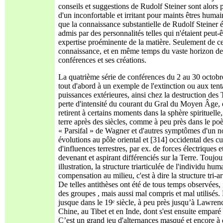
conseils et suggestions de Rudolf Steiner sont alors 
d'un inconfortable et irritant pour maints êtres hum
que la connaissance substantielle de Rudolf Steiner 
admis par des personnalités telles qui n'étaient peut-
expertise proéminente de la matière. Seulement de ce
connaissance, et en même temps du vaste horizon des
conférences et ses créations.
La quatrième série de conférences du 2 au 30 octobre s
tout d'abord à un exemple de l'extinction ou aux tenta
puissances extérieures, ainsi chez la destruction des
perte d'intensité du courant du Gral du Moyen Âge, e
retirent à certains moments dans la sphère spirituell
terre après des siècles, comme à peu près dans le po
« Parsifal » de Wagner et d'autres symptômes d'un nou
évolutions au pôle oriental et [314] occidental des cul
d'influences terrestres, par ex. de forces électrique
devenant et aspirant différenciés sur la Terre. Touj
illustration, la structure triarticulée de l'individu hum
compensation au milieu, c'est à dire la structure tri-
De telles antithèses ont été de tous temps observées, 
des groupes , mais aussi mal compris et mal utilisés
jusque dans le 19ᵉ siècle, à peu près jusqu’à Lawrenc
Chine, au Tibet et en Inde, dont s'est ensuite empar
C’est un grand jeu d'alternances masqué et encore à dé