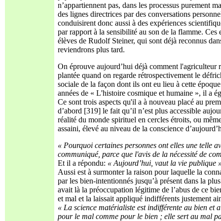
n’appartiennent pas, dans les processus purement maté
des lignes directrices par des conversations personnel
conduisirent donc aussi à des expériences scientifiq
par rapport à la sensibilité au son de la flamme. Ce
élèves de Rudolf Steiner, qui sont déjà reconnus dan
reviendrons plus tard.
On éprouve aujourd’hui déjà comment l'agriculteur reç
plantée quand on regarde rétrospectivement le défricha
sociale de la façon dont ils ont eu lieu à cette époq
années de « L'histoire cosmique et humaine », il a égal
Ce sont trois aspects qu'il a à nouveau placé au pre
d’abord [319] le fait qu’il n’est plus accessible aujo
réalité du monde spirituel en cercles étroits, ou même
assaini, élevé au niveau de la conscience d’aujourd’hu
« Pourquoi certaines personnes ont elles une telle av
communiqué, parce que l'avis de la nécessité de com
Et il a répondu:
« Aujourd’hui, vaut la vie publique »
Aussi est à surmonter la raison pour laquelle la conn
par les bien-intentionnés jusqu’à présent dans la plu
avait là la préoccupation légitime de l’abus de ce bien
et mal et la laissait appliqué indifférents justement ai
« La science matérialiste est indifférente au bien et 
pour le mal comme pour le bien ; elle sert au mal pa