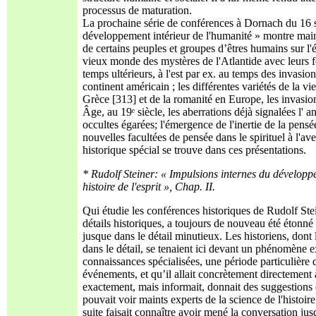
processus de maturation.
La prochaine série de conférences à Dornach du 16 s
développement intérieur de l'humanité » montre mainte
de certains peuples et groupes d’êtres humains sur l'é
vieux monde des mystères de l'Atlantide avec leurs 
temps ultérieurs, à l'est par ex. au temps des invasi
continent américain ; les différentes variétés de la v
Grèce [313] et de la romanité en Europe, les invasio
Âge, au 19ᵉ siècle, les aberrations déjà signalées l' 
occultes égarées; l'émergence de l'inertie de la pens
nouvelles facultées de pensée dans le spirituel à l'av
historique spécial se trouve dans ces présentations.
* Rudolf Steiner: « Impulsions internes du développ
histoire de l'esprit », Chap. II.
Qui étudie les conférences historiques de Rudolf Stei
détails historiques, a toujours de nouveau été étonné
jusque dans le détail minutieux. Les historiens, dont l
dans le détail, se tenaient ici devant un phénomène e
connaissances spécialisées, une période particulière 
événements, et qu’il allait concrètement directement 
exactement, mais informait, donnait des suggestions e
pouvait voir maints experts de la science de l'histoire
suite faisait connaître avoir mené la conversation jus