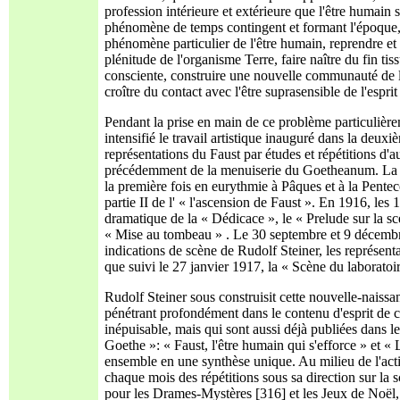
profession intérieure et extérieure que l'être humain 
phénomène de temps contingent et formant l'époque, ell
phénomène particulier de l'être humain, reprendre et 
plénitude de l'organisme Terre, faire naître du fin ti
consciente, construire une nouvelle communauté de la
croître du contact avec l'être suprasensible de l'espri
Pendant la prise en main de ce problème particulièrem
intensifié le travail artistique inauguré dans la deux
représentations du Faust par études et répétitions d'au
précédemment de la menuiserie du Goetheanum. La scè
la première fois en eurythmie à Pâques et à la Pentec
partie II de l' « l'ascension de Faust ». En 1916, les
dramatique de la « Dédicace », le « Prelude sur la sc
« Mise au tombeau » . Le 30 septembre et 9 décembre
indications de scène de Rudolf Steiner, les représen
que suivi le 27 janvier 1917, la « Scène du laboratoir
Rudolf Steiner sous construisit cette nouvelle-naiss
pénétrant profondément dans le contenu d'esprit de c
inépuisable, mais qui sont aussi déjà publiées dans l
Goethe »: « Faust, l'être humain qui s'efforce » et «
ensemble en une synthèse unique. Au milieu de l'acti
chaque mois des répétitions sous sa direction sur la 
pour les Drames-Mystères [316] et les Jeux de Noël, il 