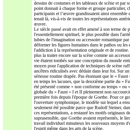
dessins de costumes et les tableaux de scène et par s
point donnait à chaque forme et groupe particulier, 
participants et l’œuvre grandissaient ainsi ensemble e
tenait là, vis-à-vis de toutes les représentations ant
œuvre.
Le siècle passé avait en effet amené à son terme de pr
l'essentiellement spirituel, le plus possible dans l'ar
lubies de l'imagination ou accessoire romantique par
déformer les figures humaines dans le pathos ou les 
l'addiction à la représentation originale et de routine
plus la traiter encore sur la scène comme un accessoir
vie étaient tombés sur une conception du monde entière
moyen pour l'application de techniques de scène raff
ancêtres ridiculisés avec dédain dans leur foi. Sur un
sérieuse routine drapée. Pas étonnant que le « Faust
en temps les lacunes, que la deuxième partie du « Fau
été présenté comme « non conforme au temps » ou « i
globale du « Faust » I et II pleinement non raccourc
première fois depuis l'époque de Goethe. Pour ce gra
l'ouverture symphonique, le modèle sur lequel a ensuit
seulement été possible parce que Rudolf Steiner, dan
ces représentations, a restauré les motifs originaux de
suprasensible, que Goethe avaient représentés, le lien 
travail individuel minutieux les nouveaux moyens d'e
l'esprit même dans les arts de la scène.