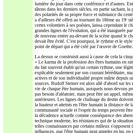
lumière du jour dans cette conférence et d'autres. Ent
tâtons dans les derniers siècles, en partie sachant, 
des polarités de sa propre force et substance du cen
a d'ailleurs été offert au tournant du 18ème au 19ᵉ siè
certes volontiers à ses poésies, laissa cependant le c
grandes lignes de l'évolution, qui a été inaugurée pa
de nouveau entrer au-devant de la scène quand le cha
devait être évité. C'est pourquoi, le rythme et le sty
point de départ qui a été créé par l’œuvre de Goethe.
La dessus se construisit aussi à cause de cela la ci
« Le karma de la profession des êtres humains en rat
du fait souvent établi qu'un certain rythme, une légit
explicable seulement par son courant héréditaire, mais
actives et de son individualité propre mûrie depuis u
sources. Rudolf Steiner est alors allé d'abord sur le
vie de chaque être humain, auxquels nous devons prête
pas besoin d'aléatoire, mais peut être un appel, même
antérieures. Les lignes de chaînage du destin doivent 
la hauteur et atteints en l'être humain la distance de
communauté sociale et l'esprit du temps peuvent être ic
la décadence actuelle comme conséquence des aberrat
technique moderne, les résistances qui de la situatio
telles connaissances par certains milieux s'opposent à
influences, que l'être humain peut appeler en lui, en