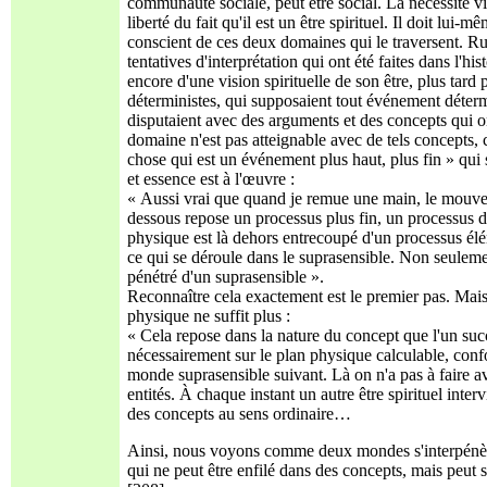
communauté sociale, peut être social. La nécessité vie
liberté du fait qu'il est un être spirituel. Il doit lui
conscient de ces deux domaines qui le traversent. Ru
tentatives d'interprétation qui ont été faites dans l'his
encore d'une vision spirituelle de son être, plus tar
déterministes, qui supposaient tout événement détermi
disputaient avec des arguments et des concepts qui 
domaine n'est pas atteignable avec de tels concepts
chose qui est un événement plus haut, plus fin » qui s
et essence est à l'œuvre :
« Aussi vrai que quand je remue une main, le mouvem
dessous repose un processus plus fin, un processus d
physique est là dehors entrecoupé d'un processus élém
ce qui se déroule dans le suprasensible. Non seulemen
pénétré d'un suprasensible ».
Reconnaître cela exactement est le premier pas. Mais 
physique ne suffit plus :
« Cela repose dans la nature du concept que l'un succè
nécessairement sur le plan physique calculable, confo
monde suprasensible suivant. Là on n'a pas à faire av
entités. À chaque instant un autre être spirituel inter
des concepts au sens ordinaire…
Ainsi, nous voyons comme deux mondes s'interpénètre
qui ne peut être enfilé dans des concepts, mais peut 