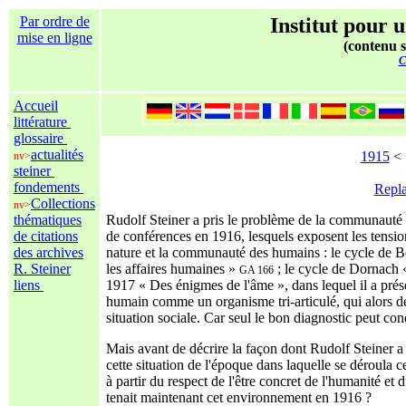
Par ordre de
Institut pour u
mise en ligne
(contenu s
C
Accueil
littérature
glossaire
actualités
1915
< .
nv>
steiner
fondements
Repla
Collections
nv>
thématiques
Rudolf Steiner a pris le problème de la communauté so
de citations
de conférences en 1916, lesquels exposent les tension
des archives
nature et la communauté des humains : le cycle de Be
R. Steiner
les affaires humaines »
; le cycle de Dornach
GA 166
liens
1917 « Des énigmes de l'âme », dans lequel il a présen
humain comme un organisme tri-articulé, qui alors dev
situation sociale. Car seul le bon diagnostic peut con
Mais avant de décrire la façon dont Rudolf Steiner a a
cette situation de l'époque dans laquelle se déroula c
à partir du respect de l'être concret de l'humanité e
tenait maintenant cet environnement en 1916 ?