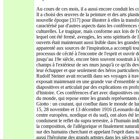
Au cours de ces mois, il a aussi encore conduit les co
Il a choisi des œuvres de la peinture et des arts plas
nouvelle époque [317] pour illustrer à elles la transf
caractérisé par d'autres aspects dans les conférence
culturelles. Le tragique, mais conforme aux lois de l
lequel ont été fermé, aveugles, les sens spirituels de
ouverts était maintenant aussi lisible dans les grandes 
apparenté aux sources de l'inspiration­,a accompli to
processus de cécité à l'encontre de l'esprit et ouvrir de
jusqu’au 19e siècle, encore bien souvent soustrait à la
champs à l'extérieur de ses murs jusqu'à ce qu'ils de
leur échapper et que seulement des héros particulier
Rudolf Steiner avait recueilli dans ses voyages à traver
exposait maintenant en une grande vue d'ensemble sur 
diapositives et articulait par des explications en p
d'histoire. Ces conférences d'art avec diapositives o
du monde, qui repose entre les grands représentants d
Giotto : un courant, qui conflue dans le monde de l
15, 28 novembre et 13 décembre 1916 (Leonardo da 
centre européen, nordique et du sud), ont alors été le
conduisent le reflet du supra terrestre, à l'humain ind
la composition, de l'allégorique et finalement naturali
sur des humains cherchant et appelant l'esprit dans t
aussi l'héroïsme des grands artistes dans les siècles