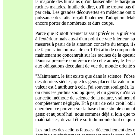
la majorité des humains qu'un laisser aller léthargiq
racines malades. Inutile de dire, qu'il ne trouva pas 
par cela. Les grandes découvertes en médecine ont to
puissance des faits forçait finalement l'adoption. Mai
encore porter de nombreux et durs coups.
Parce que Rudolf Steiner laissait précéder la guéris
à l'extérieur mais aussi d'un point de vue intérieur, s
mesures à partir de la situation concrète du temps, i
de façon saine ou malade en 1916 afin de comprendre
maintenant se concentrait sur ​​les racines de la questi
Dans sa première conférence de cette année, le 1er ja
aux obligations découlant de vue du monde orienté sp
"Maintenant, le fait existe que dans la science, l'o
des derniers siècles, que les gens placent la valeur pri
valeur est à attribuer à cela, j'ai souvent souligné), 
ou dans les jardins zoologiques, et du genre; qu'ils ve
par cette méthode de science de la nature, vraiment 
complètement négligée. Et à partir de cela croit l'ob
cherchent ce pouvoir sur la base d'une simple connais
gens; et aujourd'hui, nous sommes déjà si loin que tou
matérialistes, devrait être sorti du monde tout ce qui n
Les racines des actions fausses, déclenchement des c