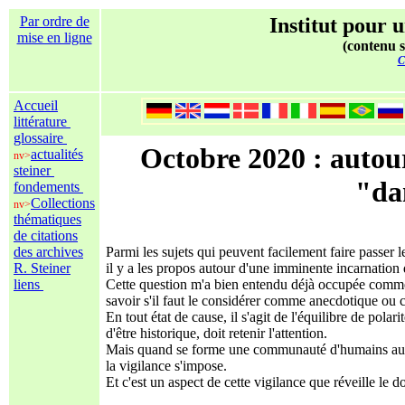
Par ordre de
Institut pour u
mise en ligne
(contenu s
C
Accueil
littérature
glossaire
Octobre 2020 : autou
actualités
nv>
steiner
"da
fondements
Collections
nv>
thématiques
de citations
des archives
Parmi les sujets qui peuvent facilement faire passe
R. Steiner
il y a les propos autour d'une imminente incarnation
liens
Cette question m'a bien entendu déjà occupée comme 
savoir s'il faut le considérer comme anecdotique ou c
En tout état de cause, il s'agit de l'équilibre de po
d'être historique, doit retenir l'attention.
Mais quand se forme une communauté d'humains autour
la vigilance s'impose.
Et c'est un aspect de cette vigilance que réveille le