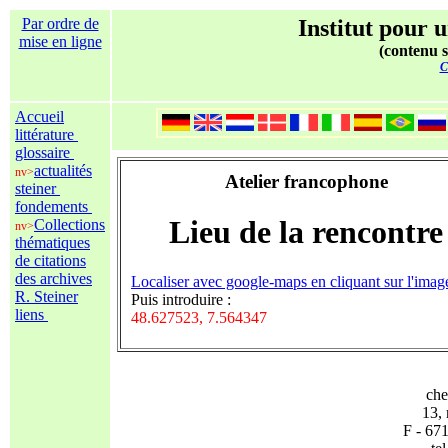
Par ordre de
Institut pour u
mise en ligne
(contenu s
C
Accueil
littérature
glossaire
actualités
nv>
Atelier francophone
steiner
fondements
Lieu de la rencontre
Collections
nv>
thématiques
de citations
des archives
Localiser avec google-maps en cliquant sur l'imag
R. Steiner
Puis introduire :
liens
48.627523, 7.564347
che
13,
F - 6