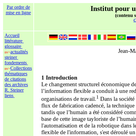
Par ordre de
Institut pour u
mise en ligne
(contenu s
C
Accueil
littérature
glossaire
Jean-Ma
actualités
nv>
steiner
fondements
Collections
nv>
thématiques
1 Introduction
de citations
Le changement structurel écon
omique de 
des archives
R. Steiner
l’information flexible a conduit à une red
liens
1
organisations de travail.
Dans la société 
flux de
fabrication cadencé, la technique
tandis que l’humain a été considéré comm
base de cette image tayloriste de l’humai
l'automatisation et de la robotique dans 
flexible de l'information, s'est déroulé 