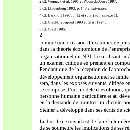
2 Cf. Womack et al. 1991 et Womack/Jones 1997.
3 Cf. Lindenberg 1993, p. 148 et suivantes.
4 Cf. Barkhoff 1997, p. 12 et suiv. (voir annexe 1).
5 Cf. Glasl/Lievegoed 1993 et Glasl 1994c.
6 Cf. Glasl 1995.
2
comme une occasion d’examiner de plus 
da
ns la théorie économique de l’entrepri
organisationnel du NPI, la soi-disant. 
un examen critique en prenant en compt
Pendant que de la réception de l'approche
développement organisationnel se limite
sera,
dans les exposés suivants,
dirigée e
se compose d’un modèle d’évolution, qui 
personne
humaine particulière et au déve
en la demande de montrer un chemin pour
Steiner a développé dans ses écrits de s
Le but de ce travail est de faire la lumiè
de se soumettre les implications de ses 