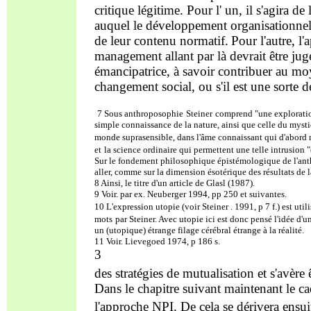
critique légitime. Pour l' un, il s'agira
auquel le développement organisationnel e
de leur contenu normatif.
Pour l'autre, l
m
anagement allant par là devrait être jug
émancipatrice, à savoir contribuer au m
changement social, ou s'il est une sorte d
7 Sous anthroposophie
Steiner
comprend "une exploratio
simple connaissance de la nature, ainsi que celle du mystic
monde suprasensible, dans l'âme connaissant qui d'abord 
et
la science ordinaire qui permettent une telle intrusion "
Sur le fondement philosophique épistémologique de l'anth
aller, comme sur la dimension ésotérique des résultats de la
8 Ainsi, le titre d'un article de Glasl (1987).
9 Voir. par ex. Neuberger 1994, pp 250 et suivantes.
10 L'expression utopie (voir Steiner . 1991, p 7 f.)
est util
mots
par Steiner. Avec utopie ici est donc pensé l'idée d'
un (utopique) étrange filage cérébral étrange à la réalité.
11 Voir. Lievegoed 1974, p 186 s.
3
des stratégies de mutualisation et s'avère 
Dans le chapitre suivant maintenant le ca
l'approche NPI. De cela se dérivera ensui